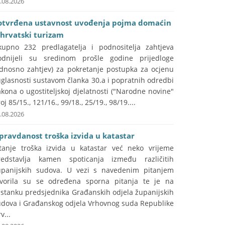
.08.2026
otvrđena ustavnost uvođenja pojma domaćin
 hrvatski turizam
kupno 232 predlagatelja i podnositelja zahtjeva
odnijeli su sredinom prošle godine prijedloge
odnosno zahtjev) za pokretanje postupka za ocjenu
glasnosti sustavom članka 30.a i popratnih odredbi
kona o ugostiteljskoj djelatnosti ("Narodne novine"
oj 85/15., 121/16., 99/18., 25/19., 98/19....
.08.2026
pravdanost troška izvida u katastar
itanje troška izvida u katastar već neko vrijeme
redstavlja kamen spoticanja između različitih
upanijskih sudova. U vezi s navedenim pitanjem
tvorila su se određena sporna pitanja te je na
astanku predsjednika Građanskih odjela županijskih
udova i Građanskog odjela Vrhovnog suda Republike
v...