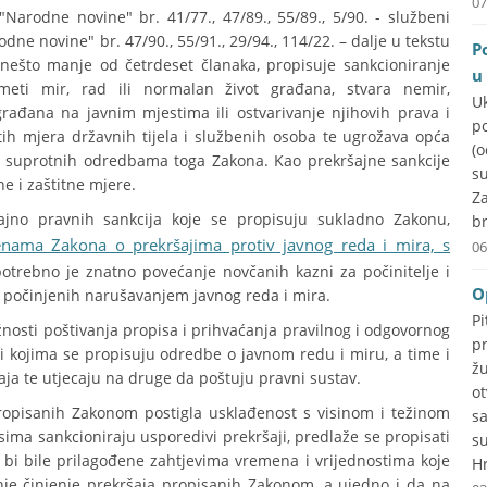
07
"Narodne novine" br. 41/77., 47/89., 55/89., 5/90. - službeni
rodne novine" br. 47/90., 55/91., 29/94., 114/22. – dalje u tekstu
P
 nešto manje od četrdeset članaka, propisuje sankcioniranje
u
eti mir, rad ili normalan život građana, stvara nemir,
U
rađana na javnim mjestima ili ostvarivanje njihovih prava i
p
tih mjera državnih tijela i službenih osoba te ugrožava opća
(
ja suprotnih odredbama toga Zakona. Kao prekršajne sankcije
su
e i zaštitne mjere.
Za
šajno pravnih sankcija koje se propisuju sukladno Zakonu,
br
enama Zakona o prekršajima protiv javnog reda i mira, s
06
 potrebno je znatno povećanje novčanih kazni za počinitelje i
O
a počinjenih narušavanjem javnog reda i mira.
P
užnosti poštivanja propisa i prihvaćanja pravilnog i odgovornog
p
kojima se propisuju odredbe o javnom redu i miru, a time i
ž
ja te utjecaju na druge da poštuju pravni sustav.
o
ropisanih Zakonom postigla usklađenost s visinom i težinom
s
ima sankcioniraju usporedivi prekršaji, predlaže se propisati
s
bi bile prilagođene zahtjevima vremena i vrijednostima koje
Hr
ljnje činjenje prekršaja propisanih Zakonom, a ujedno i da na