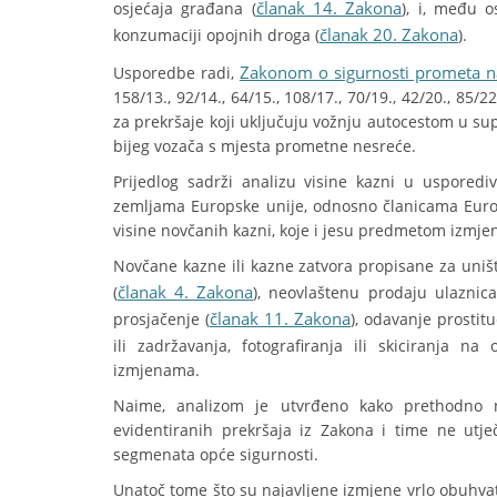
članak 14. Zakona
osjećaja građana (
), i, među o
članak 20. Zakona
konzumaciji opojnih droga (
).
Zakonom o sigurnosti prometa n
Usporedbe radi,
158/13., 92/14., 64/15., 108/17., 70/19., 42/20., 85/
za prekršaje koji uključuju vožnju autocestom u su
bijeg vozača s mjesta prometne nesreće.
Prijedlog sadrži analizu visine kazni u uspored
zemljama Europske unije, odnosno članicama Euro
visine novčanih kazni, koje i jesu predmetom izmje
Novčane kazne ili kazne zatvora propisane za uniš
članak 4. Zakona
(
), neovlaštenu prodaju ulaznic
članak 11. Zakona
prosjačenje (
), odavanje prostituc
ili zadržavanja, fotografiranja ili skiciranja n
izmjenama.
Naime, analizom je utvrđeno kako prethodno 
evidentiranih prekršaja iz Zakona i time ne utj
segmenata opće sigurnosti.
Unatoč tome što su najavljene izmjene vrlo obuhvat