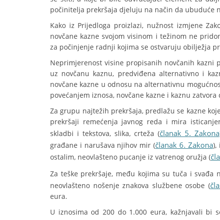
počinitelja prekršaja djeluju na način da ubuduće n
Kako iz Prijedloga proizlazi, nužnost izmjene Za
novčane kazne svojom visinom i težinom ne pridon
za počinjenje radnji kojima se ostvaruju obilježja p
Neprimjerenost visine propisanih novčanih kazni po
uz novčanu kaznu, predviđena alternativno i kazn
novčane kazne u odnosu na alternativnu mogućnost i
povećanjem iznosa, novčane kazne i kaznu zatvora 
Za grupu najtežih prekršaja, predlažu se kazne koje
prekršaji remećenja javnog reda i mira isticanj
članak 5. Zakona
skladbi i tekstova, slika, crteža (
članak 6. Zakona
građane i narušava njihov mir (
),
čl
ostalim, neovlašteno pucanje iz vatrenog oružja (
Za teške prekršaje, među kojima su tuča i svađa 
čl
neovlašteno nošenje znakova službene osobe (
eura.
U iznosima od 200 do 1.000 eura, kažnjavali bi se