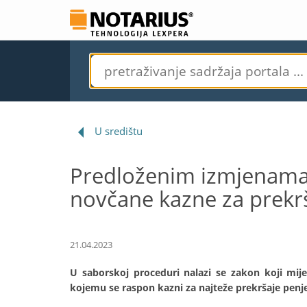
U središtu
Predloženim izmjenama
novčane kazne za prekrš
21.04.2023
U saborskoj proceduri nalazi se zakon koji mij
kojemu se raspon kazni za najteže prekršaje penj