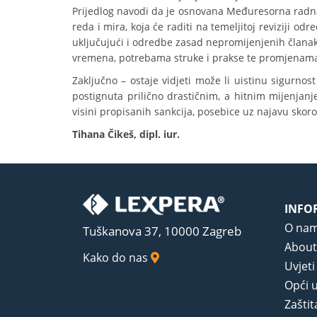
Prijedlog navodi da je osnovana Međuresorna radna
reda i mira, koja će raditi na temeljitoj reviziji o
uključujući i odredbe zasad nepromijenjenih člana
vremena, potrebama struke i prakse te promjenam
Zaključno – ostaje vidjeti može li uistinu sigurnos
postignuta prilično drastičnim, a hitnim mijenja
visini propisanih sankcija, posebice uz najavu skor
Tihana Čikeš, dipl. iur.
INFO
O na
Tuškanova 37, 10000 Zagreb
About
Kako do nas
Uvjeti
Opći u
Zaštit