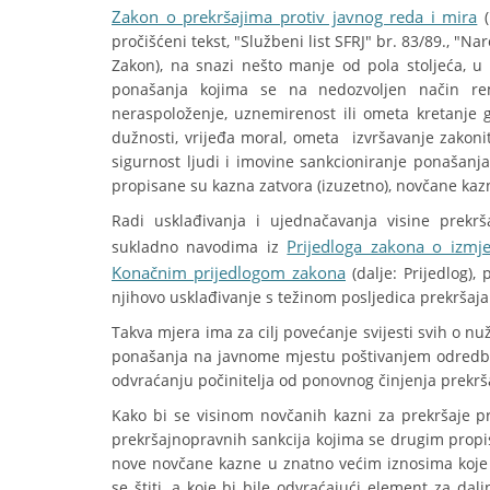
Zakon o prekršajima protiv javnog reda i mira
(
pročišćeni tekst, "Službeni list SFRJ" br. 83/89., "Na
Zakon), na snazi nešto manje od pola stoljeća, u
ponašanja kojima se na nedozvoljen način rem
neraspoloženje, uznemirenost ili ometa kretanje g
dužnosti, vrijeđa moral, ometa izvršavanje zakoni
sigurnost ljudi i imovine sankcioniranje ponašan
propisane su kazna zatvora (izuzetno), novčane kazn
Radi usklađivanja i ujednačavanja visine prekr
Prijedloga zakona o izmj
sukladno navodima iz
Konačnim prijedlogom zakona
(dalje: Prijedlog),
njihovo usklađivanje s težinom posljedica prekršaj
Takva mjera ima za cilj povećanje svijesti svih o n
ponašanja na javnome mjestu poštivanjem odredbi 
odvraćanju počinitelja od ponovnog činjenja prekrša
Kako bi se visinom novčanih kazni za prekršaje p
prekršajnopravnih sankcija kojima se drugim propis
nove novčane kazne u znatno većim iznosima koje 
se štiti, a koje bi bile odvraćajući element za da