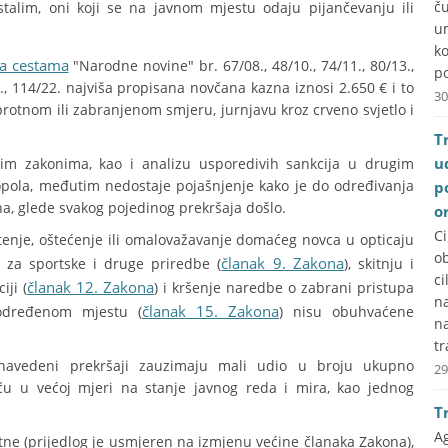
č
stalim, oni koji se na javnom mjestu odaju pijančevanju ili
u
k
a cestama
"Narodne novine" br. 67/08., 48/10., 74/11., 80/13.,
po
22., 114/22. najviša propisana novčana kazna iznosi 2.650 € i to
30
protnom ili zabranjenom smjeru, jurnjavu kroz crveno svjetlo i
T
u
ivim zakonima, kao i analizu usporedivih sankcija u drugim
pola, međutim nedostaje pojašnjenje kako je do određivanja
p
na, glede svakog pojedinog prekršaja došlo.
o
C
tenje, oštećenje ili omalovažavanje domaćeg novca u opticaju
ob
članak 9. Zakona
a za sportske i druge priredbe (
), skitnju i
ci
članak 12. Zakona
iji (
) i kršenje naredbe o zabrani pristupa
na
članak 15. Zakona
a određenom mjestu (
) nisu obuhvaćene
n
tr
navedeni prekršaji zauzimaju mali udio u broju ukupno
29
eču u većoj mjeri na stanje javnog reda i mira, kao jednog
T
A
ne (prijedlog je usmjeren na izmjenu većine članaka Zakona),