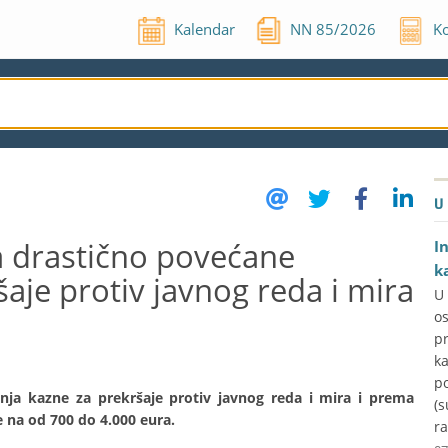
Kalendar
NN
85
/
2026
Ko
U
 drastično povećane
I
k
aje protiv javnog reda i mira
U
o
p
k
p
enja kazne za prekršaje protiv javnog reda i mira i prema
(s
e na od 700 do 4.000 eura.
ra