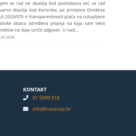
ojem se rad ne obavlja kod poslodavca već se rad
varno obavlja kod korisnika, pa primjena Direktive
U) 2023/970 o transparentnosti plaća na ustupljene
adnike otvara određena pitanja na koja sam tekst
rektive ne daje izričit odgovor. U nast...
.07.2026
KONTAKT
01 5999 918
info@notarius.hr