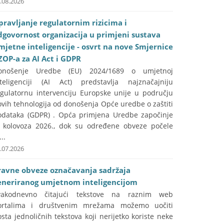
.08.2026
pravljanje regulatornim rizicima i
dgovornost organizacija u primjeni sustava
mjetne inteligencije - osvrt na nove Smjernice
ZOP-a za AI Act i GDPR
onošenje Uredbe (EU) 2024/1689 o umjetnoj
nteligenciji (AI Act) predstavlja najznačajniju
egulatornu intervenciju Europske unije u području
vih tehnologija od donošenja Opće uredbe o zaštiti
odataka (GDPR) . Opća primjena Uredbe započinje
. kolovoza 2026., dok su određene obveze počele
...
.07.2026
ravne obveze označavanja sadržaja
eneriranog umjetnom inteligencijom
vakodnevno čitajući tekstove na raznim web
ortalima i društvenim mrežama možemo uočiti
sta jednoličnih tekstova koji nerijetko koriste neke