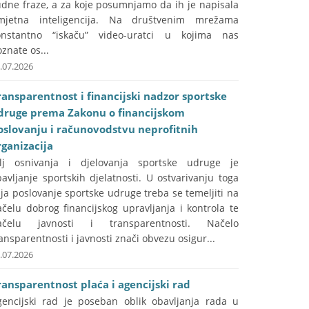
udne fraze, a za koje posumnjamo da ih je napisala
mjetna inteligencija. Na društvenim mrežama
onstantno “iskaču” video-uratci u kojima nas
znate os...
.07.2026
ransparentnost i financijski nadzor sportske
druge prema Zakonu o financijskom
oslovanju i računovodstvu neprofitnih
rganizacija
ilj osnivanja i djelovanja sportske udruge je
avljanje sportskih djelatnosti. U ostvarivanju toga
lja poslovanje sportske udruge treba se temeljiti na
čelu dobrog financijskog upravljanja i kontrola te
ačelu javnosti i transparentnosti. Načelo
ansparentnosti i javnosti znači obvezu osigur...
.07.2026
ransparentnost plaća i agencijski rad
gencijski rad je poseban oblik obavljanja rada u