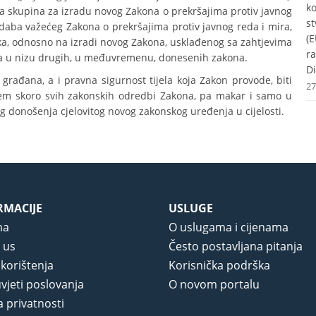
k
 skupina za izradu novog Zakona o prekršajima protiv javnog
st
dredaba važećeg Zakona o prekršajima protiv javnog reda i mira,
(E
ka, odnosno na izradi novog Zakona, usklađenog sa zahtjevima
r
a u nizu drugih, u međuvremenu, donesenih zakona.
Di
t građana, a i pravna sigurnost tijela koja Zakon provode, biti
27
njem skoro svih zakonskih odredbi Zakona, pa makar i samo u
og donošenja cjelovitog novog zakonskog uređenja u cijelosti.
RMACIJE
USLUGE
ma
O uslugama i cijenama
 us
Često postavljana pitanja
 korištenja
Korisnička podrška
vjeti poslovanja
O novom portalu
a privatnosti