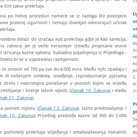
03
e čini takve prekršaje.
U
kona po hitnoj proceduri nameće se iz razloga što postojeće
o
ose pravnoj sigurnosti i nemaju dovoljan odvraćajući učinak
u
rekršaja.
A
sebno dolazi do izražaja kod prekršaja gdje je kao sankcija,
D
a zatvora, jer je veliki nerazmjer između propisane visine
i
zricanja kazne zatvora. Sukladno pojašnjenju iz Prijedloga -
r
dovelo bi se u usporedivu razmjernost.
no
 će iznositi od 700 pa sve do 4.000 eura. Među njih, spadaju i
p
em ili nošenjem simbola, izvođenje, reproduciranje pjesama
2
), drsko i nepristojno ponašanje u javnosti kojim se vrijeđa
vr
članak 16. Zakona
 izmišljanje i širenje lažnih vijesti, (
) i među
31
anak 21. Zakona
).
P
članak 13. Zakona
na javnom mjestu (
), lažno predstavljanje i
g
anak 10. Zakona
), Prijedlog predviđa kazne od 300 do 2.000
S
p
 počinitelji prekršaja vrijeđanja i omalovažavanja moralnih
do