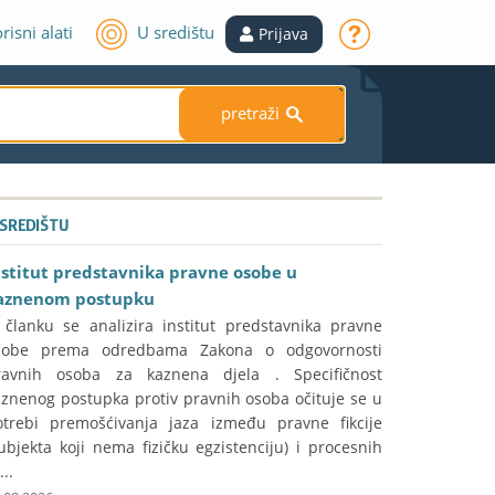
risni alati
U središtu
Prijava
pretraži
S
 SREDIŠTU
nstitut predstavnika pravne osobe u
aznenom postupku
 članku se analizira institut predstavnika pravne
sobe prema odredbama Zakona o odgovornosti
ravnih osoba za kaznena djela . Specifičnost
aznenog postupka protiv pravnih osoba očituje se u
otrebi premošćivanja jaza između pravne fikcije
ubjekta koji nema fizičku egzistenciju) i procesnih
...