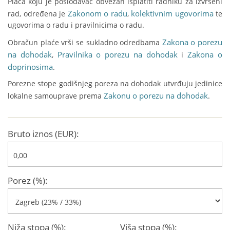
Plaća koju je poslodavac obvezan isplatiti radniku za izvršeni
Zakonom o radu
kolektivnim ugovorima
rad, određena je
,
te
ugovorima o radu i pravilnicima o radu.
Zakona o porezu
Obračun plaće vrši se sukladno odredbama
na dohodak
Pravilnika o porezu na dohodak
Zakona o
,
i
doprinosima
.
Porezne stope godišnjeg poreza na dohodak utvrđuju jedinice
Zakonu o porezu na dohodak
lokalne samouprave prema
.
Bruto iznos (EUR):
Porez (%):
Niža stopa (%):
Viša stopa (%):