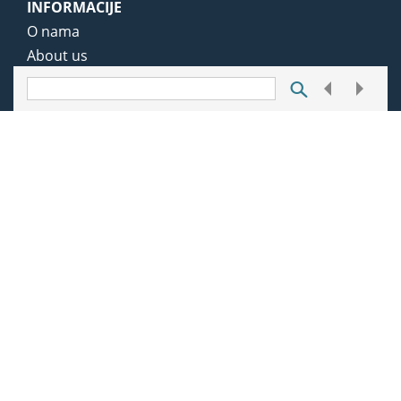
INFORMACIJE
O nama
About us
Uvjeti korištenja
Opći uvjeti poslovanja
Zaštita privatnosti
Sadržaj portala
USLUGE
O uslugama i cijenama
Često postavljana pitanja
Korisnička podrška
O novom portalu
KONTAKT
01 5999 918
info@notarius.hr