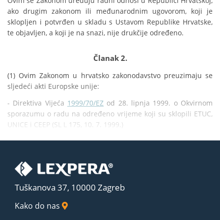
Ovim se Zakonom uređuju radni odnosi u Republici Hrvatskoj, 
ako drugim zakonom ili međunarodnim ugovorom, koji je 
sklopljen i potvrđen u skladu s Ustavom Republike Hrvatske, 
te objavljen, a koji je na snazi, nije drukčije određeno.
Članak 2.
(1) Ovim Zakonom u hrvatsko zakonodavstvo preuzimaju se 
sljedeći akti Europske unije:
- Direktiva Vijeća 
1999/70/EZ
 od 28. lipnja 1999. o Okvirnom 
sporazumu o radu na određeno vrijeme koji su sklopili ETUC, 
UNICE i CEEP (SL L 175, 10. 7. 1999.)
Tuškanova 37, 10000 Zagreb
Kako do nas