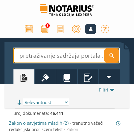
S
Filtri
Broj dokumenata:
45.411
Zakon o savjetima mladih (2)
-
trenutno važeći
redakcijski pročišćeni tekst
· Zakoni