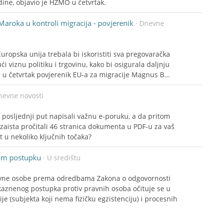
dine, objavio je HZMO u četvrtak.
Maroka u kontroli migracija - povjerenik
· Dnevne
uropska unija trebala bi iskoristiti sva pregovaračka
ći viznu politiku i trgovinu, kako bi osigurala daljnju
 u četvrtak povjerenik EU-a za migracije Magnus B...
nevne novosti
e posljednji put napisali važnu e-poruku, a da pritom
li zaista pročitali 46 stranica dokumenta u PDF-u za vaš
st u nekoliko ključnih točaka?
nom postupku
· U središtu
pravne osobe prema odredbama Zakona o odgovornosti
 kaznenog postupka protiv pravnih osoba očituje se u
e (subjekta koji nema fizičku egzistenciju) i procesnih