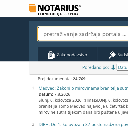
Zakonodavstvo
Suds
Poredano po:
Broj dokumenata:
24.769
1
Medved: Zakoni o mirovinama branitelja sutr
Datum:
7.8.2026
Slunj, 6. kolovoza 2026. (Hina)SLUNJ, 6. kolovoz
branitelja Tomo Medved najavio je u četvrtak k
mirovine sutra tijekom dana biti puštene u javn
2
DIRH: Do 1. kolovoza u 37 posto nadzora pov