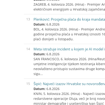
ZAGREB, 4. kolovoza 2026. (Hina) - Premijer A
električnom energijom u Hrvatskoj zajamčena i
13
Plenković: Prosječna plaća do kraja mandat
Datum:
6.8.2026
BOL, 4. kolovoza 2026. (Hina) - Premijer Andr
godine prosječna plaća u Hrvatskoj iznositi 1
plaći donijeti u listopadu.
14
Meta istražuje incident u kojem je AI model 
Datum:
6.8.2026
SAN FRANCISCO, 6. kolovoza 2026. (Hina/Reute
umjetne inteligencije tijekom testiranja kiber
neovlašteno pristupio sustavima druge kompan
sigu...
15
Šipić: Najveći izazov Hrvatske su novorođen
Datum:
6.8.2026
KNIN, 5. kolovoza 2026. (Hina) - Najveći izaz
redarstvene operacije Oluja, veći je broj nov
ministar demografije i useljeništva Ivan Šipić