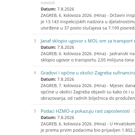
novosti
Datum:
7.8.2026
ZAGREB, 6. kolovoza 2026. (Hina) - Državni insp
je 13.143 inspekcijskih nadzora u djelatnosti
utvrđene u 37 posto slučajeva sa 7.199 povreda p
3
Janaf sklopio ugovor s MOL-om za transport 
Datum:
7.8.2026
ZAGREB, 6. kolovoza 2026. (Hina) - Jadranski naf
sklopio ugovor o transportu 2,05 milijuna tona 
4
Gradovi i općine u okolici Zagreba sufinanci
Datum:
7.8.2026
ZAGREB, 7. kolovoza 2026. (Hina) - Mjesec dana
općine u okolici Zagreba objavili su kako će i u
obrazovanja, od radnih bilježnica do produže
5
Podaci HZMO-a pokazuju rast zaposlenosti
· 
Datum:
7.8.2026
ZAGREB, 6. kolovoza 2026. (Hina) - U Hrvatsko
je prema prvim podacima bio prijavljen 1.802.2