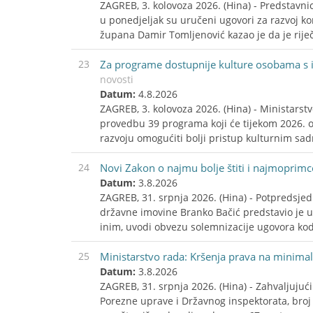
ZAGREB, 3. kolovoza 2026. (Hina) - Predstavn
u ponedjeljak su uručeni ugovori za razvoj k
župana Damir Tomljenović kazao je da je rije
23
Za programe dostupnije kulture osobama s i
novosti
Datum:
4.8.2026
ZAGREB, 3. kolovoza 2026. (Hina) - Ministarstv
provedbu 39 programa koji će tijekom 2026. o
razvoju omogućiti bolji pristup kulturnim sad
24
Novi Zakon o najmu bolje štiti i najmoprimc
Datum:
3.8.2026
ZAGREB, 31. srpnja 2026. (Hina) - Potpredsjedn
državne imovine Branko Bačić predstavio je 
inim, uvodi obvezu solemnizacije ugovora kod 
25
Ministarstvo rada: Kršenja prava na minima
Datum:
3.8.2026
ZAGREB, 31. srpnja 2026. (Hina) - Zahvaljuju
Porezne uprave i Državnog inspektorata, br