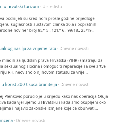
 u hrvatski turizam
· U središtu
eva podnijeli su sredinom prošle godine prijedloge
cjenu suglasnosti sustavom članka 30.a i popratnih
rodne novine" broj 85/15., 121/16., 99/18., 25/19.,
ualnog nasilja za vrijeme rata
· Dnevne novosti
ive mladih za ljudskih prava Hrvatska (YIHR) smatraju da
la seksualnog zločina i omogućiti reparacije za sve žrtve
riju RH, neovisno o njihovom statusu za vrije...
 u korist 200 tisuća branitelja
· Dnevne novosti
ej Plenković poručio je u srijedu kako nas operacija Oluja
iva kada vjerujemo u Hrvatsku i kada smo okupljeni oko
teljima i najavio zakonske izmjene koje će obuhvati...
jamčena
· Dnevne novosti