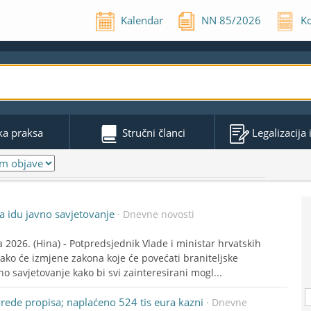
Kalendar
NN
85
/
2026
Ko
ka praksa
Stručni članci
Legalizacija
a idu javno savjetovanje
· Dnevne novosti
a 2026. (Hina) - Potpredsjednik Vlade i ministar hrvatskih
ako će izmjene zakona koje će povećati braniteljske
o savjetovanje kako bi svi zainteresirani mogl...
rede propisa; naplaćeno 524 tis eura kazni
· Dnevne