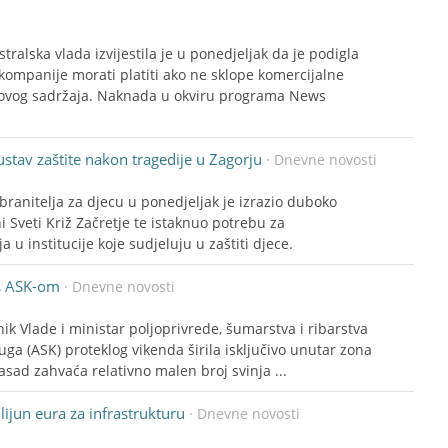
tralska vlada izvijestila je u ponedjeljak da je podigla
kompanije morati platiti ako ne sklope komercijalne
ovog sadržaja. Naknada u okviru programa News
ustav zaštite nakon tragedije u Zagorju
· Dnevne novosti
branitelja za djecu u ponedjeljak je izrazio duboko
i Sveti Križ Začretje te istaknuo potrebu za
u institucije koje sudjeluju u zaštiti djece.
 s ASK-om
· Dnevne novosti
nik Vlade i ministar poljoprivrede, šumarstva i ribarstva
 kuga (ASK) proteklog vikenda širila isključivo unutar zona
zasad zahvaća relativno malen broj svinja ...
lijun eura za infrastrukturu
· Dnevne novosti