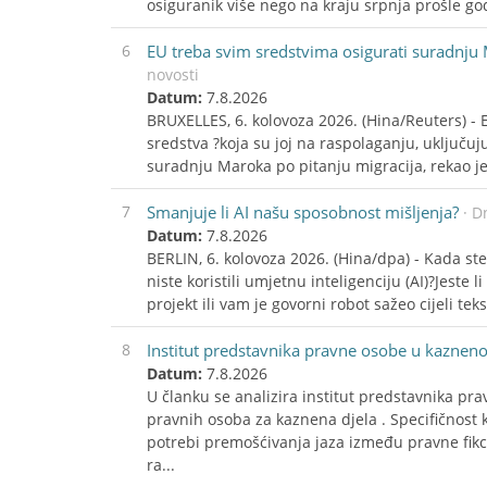
osiguranik više nego na kraju srpnja prošle go
6
EU treba svim sredstvima osigurati suradnju 
novosti
Datum:
7.8.2026
BRUXELLES, 6. kolovoza 2026. (Hina/Reuters) - E
sredstva ?koja su joj na raspolaganju, uključuju
suradnju Maroka po pitanju migracija, rekao je
7
Smanjuje li AI našu sposobnost mišljenja?
· D
Datum:
7.8.2026
BERLIN, 6. kolovoza 2026. (Hina/dpa) - Kada st
niste koristili umjetnu inteligenciju (AI)?Jeste 
projekt ili vam je govorni robot sažeo cijeli tek
8
Institut predstavnika pravne osobe u kazne
Datum:
7.8.2026
U članku se analizira institut predstavnika 
pravnih osoba za kaznena djela . Specifičnost
potrebi premošćivanja jaza između pravne fikcij
ra...