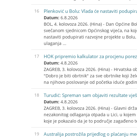
16
Plenković u Bolu: Vlada će nastaviti podupir
Datum:
6.8.2026
BOL, 4. kolovoza 2026. (Hina) - Dan Općine Bo
svečanom sjednicom Općinskog vijeća, na kojo
nastaviti podupirati razvojne projekte u Bolu
ulaganja ...
17
HOK pripremio kalkulator za procjenu porez
Datum:
4.8.2026
ZAGREB, 3. kolovoza 2026. (Hina) - Hrvatska o
"Dobro je biti obrtnik" za sve obrtnike koji ž
na njihovo poslovanje od početka iduće godi
18
Turudić: Spreman sam objaviti rezultate vješ
Datum:
4.8.2026
ZAGREB, 3. kolovoza 2026. (Hina) - Glavni drža
nezakonitog odlaganja otpada u Lici, u kojem
koje je pokazalo da je to područje zagađeno t
19
Australija postrožila prijedlog o plaćanju 