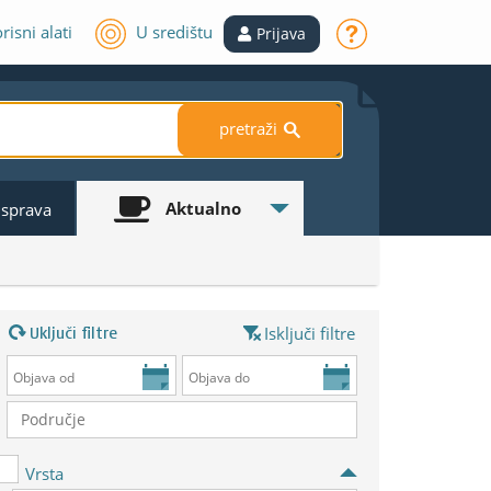
risni alati
U središtu
Prijava
pretraži
S
Aktualno
 isprava
Uključi filtre
Isključi filtre
Vrsta