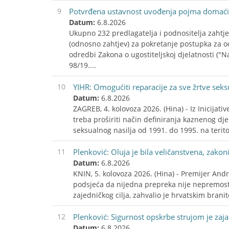
9
Potvrđena ustavnost uvođenja pojma domaćin
Datum:
6.8.2026
Ukupno 232 predlagatelja i podnositelja zahtj
(odnosno zahtjev) za pokretanje postupka za o
odredbi Zakona o ugostiteljskoj djelatnosti ("Na
98/19....
10
YIHR: Omogućiti reparacije za sve žrtve seks
Datum:
6.8.2026
ZAGREB, 4. kolovoza 2026. (Hina) - Iz Inicijat
treba proširiti način definiranja kaznenog dje
seksualnog nasilja od 1991. do 1995. na terito
11
Plenković: Oluja je bila veličanstvena, zakoni
Datum:
6.8.2026
KNIN, 5. kolovoza 2026. (Hina) - Premijer Andr
podsjeća da nijedna prepreka nije nepremost
zajedničkog cilja, zahvalio je hrvatskim brani
12
Plenković: Sigurnost opskrbe strujom je za
Datum:
6.8.2026