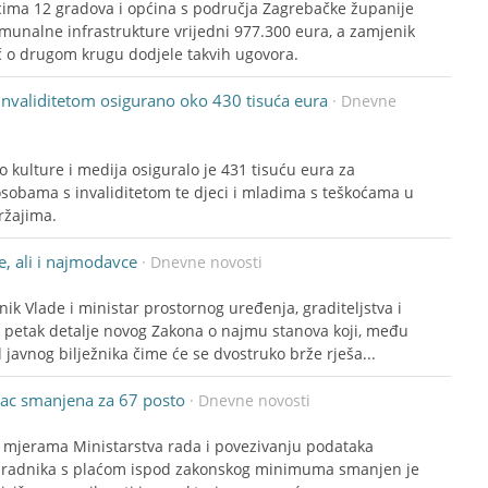
icima 12 gradova i općina s područja Zagrebačke županije
omunalne infrastrukture vrijedni 977.300 eura, a zamjenik
č o drugom krugu dodjele takvih ugovora.
nvaliditetom osigurano oko 430 tisuća eura
· Dnevne
o kulture i medija osiguralo je 431 tisuću eura za
sobama s invaliditetom te djeci i mladima s teškoćama u
ržajima.
e, ali i najmodavce
· Dnevne novosti
ik Vlade i ministar prostornog uređenja, graditeljstva i
u petak detalje novog Zakona o najmu stanova koji, među
javnog bilježnika čime će se dvostruko brže rješa...
lac smanjena za 67 posto
· Dnevne novosti
ći mjerama Ministarstva rada i povezivanju podataka
oj radnika s plaćom ispod zakonskog minimuma smanjen je