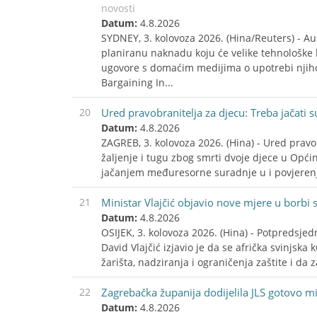
novosti
Datum:
4.8.2026
SYDNEY, 3. kolovoza 2026. (Hina/Reuters) - Aus
planiranu naknadu koju će velike tehnološke 
ugovore s domaćim medijima o upotrebi njih
Bargaining In...
20
Ured pravobranitelja za djecu: Treba jačati s
Datum:
4.8.2026
ZAGREB, 3. kolovoza 2026. (Hina) - Ured pravo
žaljenje i tugu zbog smrti dvoje djece u Općin
jačanjem međuresorne suradnje u i povjerenja 
21
Ministar Vlajčić objavio nove mjere u borbi
Datum:
4.8.2026
OSIJEK, 3. kolovoza 2026. (Hina) - Potpredsjed
David Vlajčić izjavio je da se afrička svinjska
žarišta, nadziranja i ograničenja zaštite i da 
22
Zagrebačka županija dodijelila JLS gotovo mi
Datum:
4.8.2026