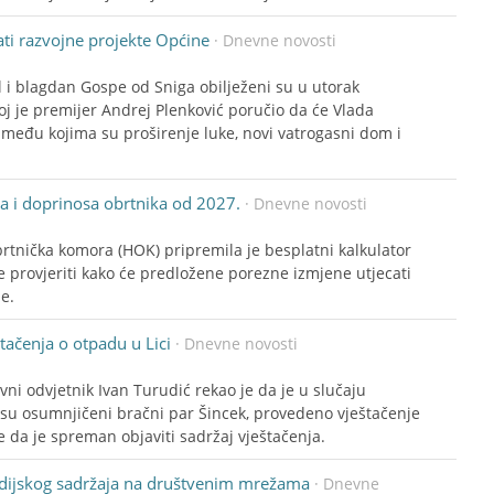
ati razvojne projekte Općine
· Dnevne novosti
l i blagdan Gospe od Sniga obilježeni su u utorak
j je premijer Andrej Plenković poručio da će Vlada
, među kojima su proširenje luke, novi vatrogasni dom i
a i doprinosa obrtnika od 2027.
· Dnevne novosti
brtnička komora (HOK) pripremila je besplatni kalkulator
ele provjeriti kako će predložene porezne izmjene utjecati
ne.
tačenja o otpadu u Lici
· Dnevne novosti
vni odvjetnik Ivan Turudić rekao je da je u slučaju
 su osumnjičeni bračni par Šincek, provedeno vještačenje
e da je spreman objaviti sadržaj vještačenja.
medijskog sadržaja na društvenim mrežama
· Dnevne