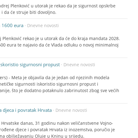
ndrej Plenković u utorak je rekao da je sigurnost opskrbe
 da će struje biti dovoljno.
a 1600 eura
· Dnevne novosti
ej Plenković rekao je u utorak da će do kraja mandata 2028.
600 eura te najavio da će Vlada odluku o novoj minimalnoj
iskoristio sigurnosni propust
· Dnevne novosti
rs) - Meta je objavila da je jedan od njezinih modela
netičke sigurnosti iskoristio sigurnosni propust i
ije, što je dodatno potaknulo zabrinutost zbog sve većih
a djeca i povratak Hrvata
· Dnevne novosti
ov Hrvatske danas, 31 godinu nakon veličanstvene Vojno-
orođene djece i povratak Hrvata iz inozemstva, poručio je
 na obilježavanju Oluje u Kninu u srijedu.