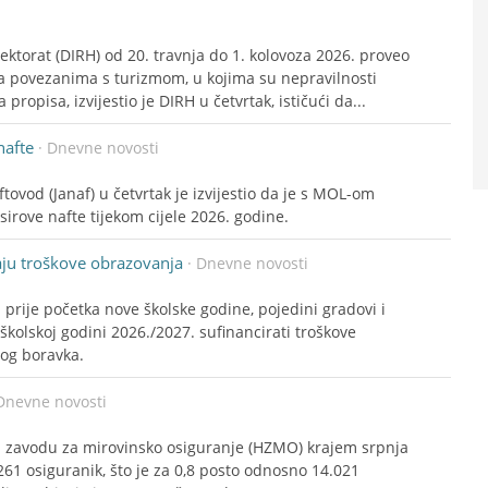
ektorat (DIRH) od 20. travnja do 1. kolovoza 2026. proveo
ma povezanima s turizmom, u kojima su nepravilnosti
ropisa, izvijestio je DIRH u četvrtak, ističući da...
nafte
· Dnevne novosti
tovod (Janaf) u četvrtak je izvijestio da je s MOL-om
sirove nafte tijekom cijele 2026. godine.
raju troškove obrazovanja
· Dnevne novosti
 prije početka nove školske godine, pojedini gradovi i
 školskoj godini 2026./2027. sufinancirati troškove
nog boravka.
Dnevne novosti
m zavodu za mirovinsko osiguranje (HZMO) krajem srpnja
61 osiguranik, što je za 0,8 posto odnosno 14.021