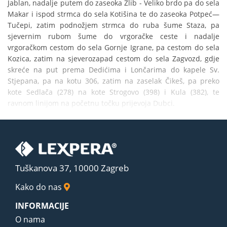
Jablan, nadalje putem do zaseoka Žlib - Veliko brdo pa do sela 
Makar i ispod strmca do sela Kotišina te do zaseoka Potpeć—
Tučepi, zatim podnožjem strmca do ruba šume Staza, pa 
sjevernim rubom šume do vrgoračke ceste i nadalje 
vrgoračkom cestom do sela Gornje Igrane, pa cestom do sela 
Kozica, zatim na sjeverozapad cestom do sela Zagvozd, gdje 
skreće na put prema Dedićima i Lončarima do kapele Sv. 
Stjepana, pa na kotu 306, zatim na zaselak Čikeš, pa preko 
kote Sedlača (278) na kote Strogovo (398) i Kula (382), te 
ravnom linijom na početnu točku prijevoja Dubci.
Tuškanova 37, 10000 Zagreb
Kako do nas
INFORMACIJE
O nama