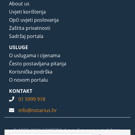
About us
Uvjeti korištenja
Opći uvjeti poslovanja
Zaštita privatnosti
Sadržaj portala
USLUGE
O uslugama i cijenama
Često postavljana pitanja
Korisnička podrška
O novom portalu
KONTAKT
01 5999 918
info@notarius.hr
© 1989-2026 LEXPERA d.o.o. Sva prava zadržana.