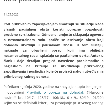
11.05.2022
Pod prikrivenim zapošljavanjem smatraju se situacije kada
vlasnik paušalnog obrta koristi porezne pogodnosti
protivno svrsi zakona. Odnosno, umjesto sklapanja ugovora
o nesamostalnom radu, potiče se osnivanje obrta koji
dohodak utvrđuju u paušalnom iznosu. U tom slučaju,
naknade za obavljeni posao, koji ima obilježja
nesamostalnog rada, isplaćuju se paušalnom obrtu. Autor u
članku daje detaljan pregled navedene problematike s
naglaskom na kriterije za utvrđivanje prikrivenog
zapošljavanja i posljedica koje će proizaći nakon utvrđivanja
prikrivenog radnog odnosa.
Početkom siječnja 2020. godine na snagu je stupio izmijenjeni
Pravilnik o porezu na dohodak
i dopunjeni
("Narodne
novine" br. 10/17., 128/17., 106/18., 01/19., 80/19., 01/20.)
kojim su se definirali kriteriji za postojanje prikrivenog radnog