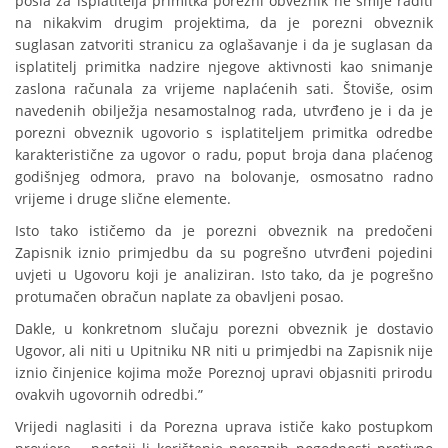
posla za isplatitelja primitka porezni obveznik ne smije raditi
na nikakvim drugim projektima, da je porezni obveznik
suglasan zatvoriti stranicu za oglašavanje i da je suglasan da
isplatitelj primitka nadzire njegove aktivnosti kao snimanje
zaslona računala za vrijeme naplaćenih sati. Štoviše, osim
navedenih obilježja nesamostalnog rada, utvrđeno je i da je
porezni obveznik ugovorio s isplatiteljem primitka odredbe
karakteristične za ugovor o radu, poput broja dana plaćenog
godišnjeg odmora, pravo na bolovanje, osmosatno radno
vrijeme i druge slične elemente.
Isto tako ističemo da je porezni obveznik na predočeni
Zapisnik iznio primjedbu da su pogrešno utvrđeni pojedini
uvjeti u Ugovoru koji je analiziran. Isto tako, da je pogrešno
protumačen obračun naplate za obavljeni posao.
Dakle, u konkretnom slučaju porezni obveznik je dostavio
Ugovor, ali niti u Upitniku NR niti u primjedbi na Zapisnik nije
iznio činjenice kojima može Poreznoj upravi objasniti prirodu
ovakvih ugovornih odredbi.”
Vrijedi naglasiti i da Porezna uprava ističe kako postupkom