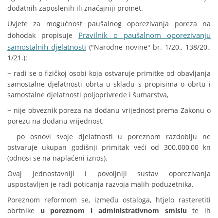
dodatnih zaposlenih ili značajniji promet.
Uvjete za mogućnost paušalnog oporezivanja poreza na
Pravilnik o paušalnom oporezivanju
dohodak propisuje
samostalnih djelatnosti
("Narodne novine" br. 1/20., 138/20.,
1/21.):
− radi se o fizičkoj osobi koja ostvaruje primitke od obavljanja
samostalne djelatnosti obrta u skladu s propisima o obrtu i
samostalne djelatnosti poljoprivrede i šumarstva,
− nije obveznik poreza na dodanu vrijednost prema Zakonu o
porezu na dodanu vrijednost,
− po osnovi svoje djelatnosti u poreznom razdoblju ne
ostvaruje ukupan godišnji primitak veći od 300.000,00 kn
(odnosi se na naplaćeni iznos).
Ovaj jednostavniji i povoljniji sustav oporezivanja
uspostavljen je radi poticanja razvoja malih poduzetnika.
Poreznom reformom se, između ostaloga, htjelo rasteretiti
obrtnike
u poreznom i administrativnom smislu
te ih