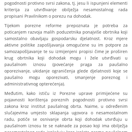
pogodnosti protivno svrsi zakona, tj. jesu li ispunjeni elementi
kriterija za utvrđivanje obilježja nesamostalnog rada
propisani Pravilnikom o porezu na dohodak.
Tijekom porezne reforme prepoznata je potreba za
poticanjem razvoja malih poduzetnika ponajviše obrtnika koji
samostalno obavljaju gospodarsku djelatnost. Kroz mjere
aktivne politike zapošljavanja omogućene su im potpore za
samozapošljavanje te su izmijenjeni propisi čime je proširen
krug obrtnika koji dohodak mogu i žele utvrđivati u
paušalnom iznosu (povećanje praga za paušalno
oporezivanje, ukidanje ograničenja glede djelatnosti koje se
paušalno mogu oporezivati, smanjenje poreznog i
administrativnog opterećenja).
Međutim, kako ističu iz Porezne uprave primijećene su
pojavnosti korištenja poreznih pogodnosti protivno svrsi
zakona kroz institut paušalnog obrta. Naime, u određenim
slučajevima umjesto sklapanja ugovora o nesamostalnom
radu, potiče se osnivanje obrta koji dohodak utvrđuju u
paušalnom iznosu te se naknade za posao koji ima obilježja