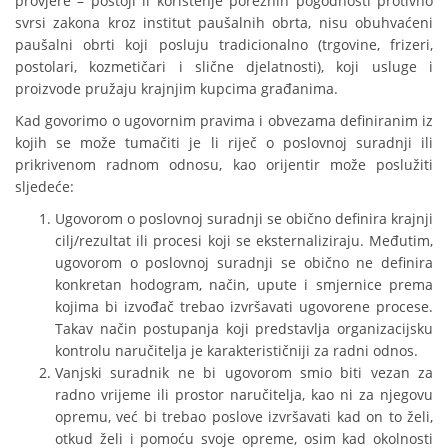
provjere – postoji li korištenje poreznih pogodnosti protivno
svrsi zakona kroz institut paušalnih obrta, nisu obuhvaćeni
paušalni obrti koji posluju tradicionalno (trgovine, frizeri,
postolari, kozmetičari i slične djelatnosti), koji usluge i
proizvode pružaju krajnjim kupcima građanima.
Kad govorimo o ugovornim pravima i obvezama definiranim iz
kojih se može tumačiti je li riječ o poslovnoj suradnji ili
prikrivenom radnom odnosu, kao orijentir može poslužiti
sljedeće:
Ugovorom o poslovnoj suradnji se obično definira krajnji
cilj/rezultat ili procesi koji se eksternaliziraju. Međutim,
ugovorom o poslovnoj suradnji se obično ne definira
konkretan hodogram, način, upute i smjernice prema
kojima bi izvođač trebao izvršavati ugovorene procese.
Takav način postupanja koji predstavlja organizacijsku
kontrolu naručitelja je karakterističniji za radni odnos.
Vanjski suradnik ne bi ugovorom smio biti vezan za
radno vrijeme ili prostor naručitelja, kao ni za njegovu
opremu, već bi trebao poslove izvršavati kad on to želi,
otkud želi i pomoću svoje opreme, osim kad okolnosti