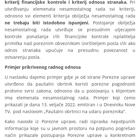
kriterij financijske kontrole i kriterij odnosa stranaka.
Pri
utvrđivanju elemenata nesamostalnog rada svi kriteriji,
odnosno svi elementi kriterija obilježja nesamostalnog rada
ne trebaju biti istodobno ispunjeni.
Postojanje obilježja
nesamostalnog rada utvrđuje se presudnim utjecajem
kontrole ponašanja i/ili financijske kontrole isplatitelja
primitka nad poreznim obveznikom izvršiteljem posla i/ili ako
odnos stranaka upućuje na presudnu povezanost u
ostvarenju posla.
Primjer prikrivenog radnog odnosa
U nastavku dajemo primjer gdje je od strane Porezne uprave
utvrđeno da paušalni obrtnik koristi porezne pogodnosti
protivno svrsi zakona, odnosno da u poslovanju s klijentom
ima elemenata nesamostalnog rada. Primjer koji ćemo
prikazati je dana 13. veljače 2022. emitiran i u Dnevniku Nove
TV, pod naslovom „Paušalni obrtnici na udaru poreznika“.
Kako navode iz Porezne uprave, radi ispravka nepotpunih
informacija koje su u javnom prostoru na potpuno pogrešan
način prikazale postupanja Porezne uprave u konkretnom