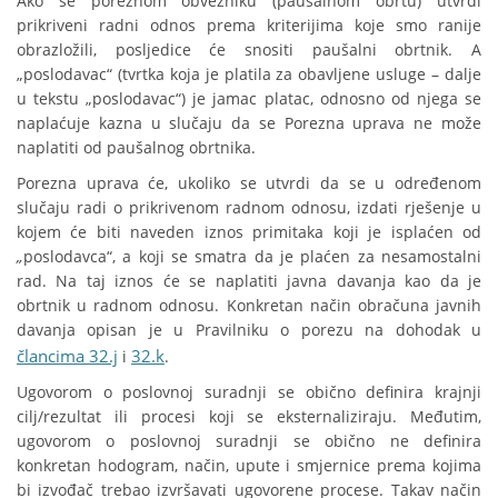
Ako se poreznom obvezniku (paušalnom obrtu) utvrdi
prikriveni radni odnos prema kriterijima koje smo ranije
obrazložili, posljedice će snositi paušalni obrtnik. A
„poslodavac“ (tvrtka koja je platila za obavljene usluge – dalje
u tekstu „poslodavac“) je jamac platac, odnosno od njega se
naplaćuje kazna u slučaju da se Porezna uprava ne može
naplatiti od paušalnog obrtnika.
Porezna uprava će, ukoliko se utvrdi da se u određenom
slučaju radi o prikrivenom radnom odnosu, izdati rješenje u
kojem će biti naveden iznos primitaka koji je isplaćen od
„
poslodavca“, a koji se smatra da je plaćen za nesamostalni
rad. Na taj iznos će se naplatiti javna davanja kao da je
obrtnik u radnom odnosu. Konkretan način obračuna javnih
davanja opisan je u Pravilniku o porezu na dohodak u
člancima 32.j
32.k
i
.
Ugovorom o poslovnoj suradnji se obično definira krajnji
cilj/rezultat ili procesi koji se eksternaliziraju. Međutim,
ugovorom o poslovnoj suradnji se obično ne definira
konkretan hodogram, način, upute i smjernice prema kojima
bi izvođač trebao izvršavati ugovorene procese. Takav način