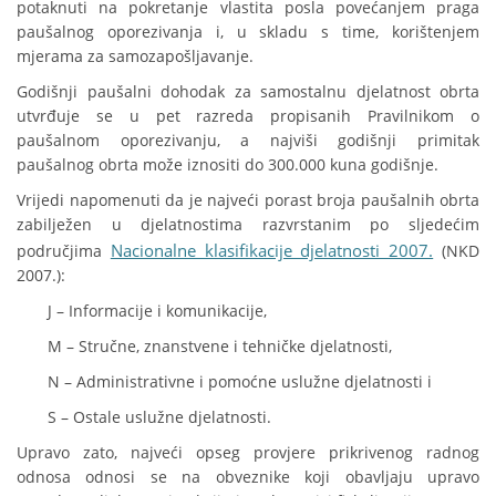
potaknuti na pokretanje vlastita posla povećanjem praga
paušalnog oporezivanja i, u skladu s time, korištenjem
mjerama za samozapošljavanje.
Godišnji paušalni dohodak za samostalnu djelatnost obrta
utvrđuje se u pet razreda propisanih Pravilnikom o
paušalnom oporezivanju, a najviši godišnji primitak
paušalnog obrta može iznositi do 300.000 kuna godišnje.
Vrijedi napomenuti da je najveći porast broja paušalnih obrta
zabilježen u djelatnostima razvrstanim po sljedećim
Nacionalne klasifikacije djelatnosti 2007.
područjima
(NKD
2007.):
J – Informacije i komunikacije,
M – Stručne, znanstvene i tehničke djelatnosti,
N – Administrativne i pomoćne uslužne djelatnosti i
S – Ostale uslužne djelatnosti.
Upravo zato, najveći opseg provjere prikrivenog radnog
odnosa odnosi se na obveznike koji obavljaju upravo