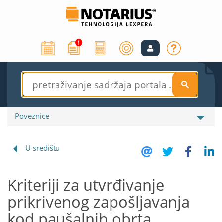
S
Poveznice
U središtu
Kriteriji za utvrđivanje
prikrivenog zapošljavanja
kod paušalnih obrta