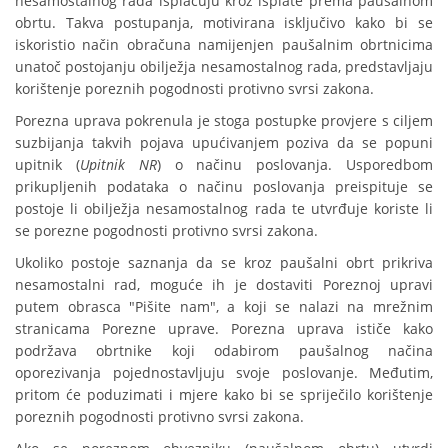
nesamostalnog rada isplaćuju kroz isplate prema paušalnom
obrtu. Takva postupanja, motivirana isključivo kako bi se
iskoristio način obračuna namijenjen paušalnim obrtnicima
unatoč postojanju obilježja nesamostalnog rada, predstavljaju
korištenje poreznih pogodnosti protivno svrsi zakona.
Porezna uprava pokrenula je stoga postupke provjere s ciljem
suzbijanja takvih pojava upućivanjem poziva da se popuni
upitnik (
Upitnik NR
) o načinu poslovanja. Usporedbom
prikupljenih podataka o načinu poslovanja preispituje se
postoje li obilježja nesamostalnog rada te utvrđuje koriste li
se porezne pogodnosti protivno svrsi zakona.
Ukoliko postoje saznanja da se kroz paušalni obrt prikriva
nesamostalni rad, moguće ih je dostaviti Poreznoj upravi
putem obrasca "Pišite nam", a koji se nalazi na mrežnim
stranicama Porezne uprave. Porezna uprava ističe kako
podržava obrtnike koji odabirom paušalnog načina
oporezivanja pojednostavljuju svoje poslovanje. Međutim,
pritom će poduzimati i mjere kako bi se spriječilo korištenje
poreznih pogodnosti protivno svrsi zakona.