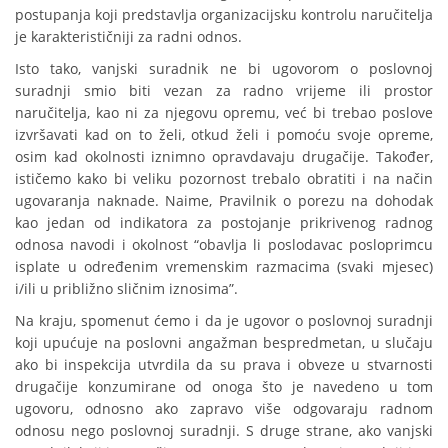
postupanja koji predstavlja organizacijsku kontrolu naručitelja
je karakterističniji za radni odnos.
Isto tako, vanjski suradnik ne bi ugovorom o poslovnoj
suradnji smio biti vezan za radno vrijeme ili prostor
naručitelja, kao ni za njegovu opremu, već bi trebao poslove
izvršavati kad on to želi, otkud želi i pomoću svoje opreme,
osim kad okolnosti iznimno opravdavaju drugačije. Također,
ističemo kako bi veliku pozornost trebalo obratiti i na način
ugovaranja naknade. Naime, Pravilnik o porezu na dohodak
kao jedan od indikatora za postojanje prikrivenog radnog
odnosa navodi i okolnost “obavlja li poslodavac posloprimcu
isplate u određenim vremenskim razmacima (svaki mjesec)
i/ili u približno sličnim iznosima”.
Na kraju, spomenut ćemo i da je ugovor o poslovnoj suradnji
koji upućuje na poslovni angažman bespredmetan, u slučaju
ako bi inspekcija utvrdila da su prava i obveze u stvarnosti
drugačije konzumirane od onoga što je navedeno u tom
ugovoru, odnosno ako zapravo više odgovaraju radnom
odnosu nego poslovnoj suradnji. S druge strane, ako vanjski