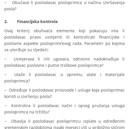
− Obučava li poslodavac posloprimca o načinu izvršavanja
posla?
2.
Financijska kontrola
Ovaj kriterij obuhvaća elemente koji pokazuju ima li
poslodavac pravo usmjeriti ili kontrolirati financijske i
poslovne aspekte posloprimčevog rada. Parametri po kojima
se utvrđuje su sljedeći:
− Usmjerava li i/ili ugovara, odnosno nadoknađuje li
poslodavac poslovne i putne troškove posloprimca?
− Ulaže li poslodavac u opremu, alate i materijale
posloprimca?
− Određuje li poslodavac proizvode i usluge koje posloprimac
koristi u izvršenju posla?
− Kontrolira li poslodavac način i opseg pružanja usluga
posloprimca na tržištu?
− Obavlja li poslodavac posloprimcu isplate u određenim
vremenskim razdobljima (svaki mjesec) i/ili u približno sličnim