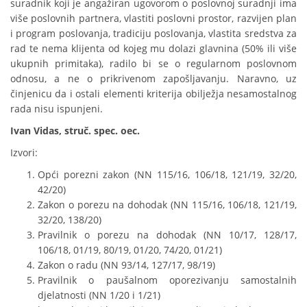
suradnik koji je angažiran ugovorom o poslovnoj suradnji ima
više poslovnih partnera, vlastiti poslovni prostor, razvijen plan
i program poslovanja, tradiciju poslovanja, vlastita sredstva za
rad te nema klijenta od kojeg mu dolazi glavnina (50% ili više
ukupnih primitaka), radilo bi se o regularnom poslovnom
odnosu, a ne o prikrivenom zapošljavanju. Naravno, uz
činjenicu da i ostali elementi kriterija obilježja nesamostalnog
rada nisu ispunjeni.
Ivan Vidas, struč. spec. oec.
Izvori:
Opći porezni zakon (NN 115/16, 106/18, 121/19, 32/20,
42/20)
Zakon o porezu na dohodak (NN 115/16, 106/18, 121/19,
32/20, 138/20)
Pravilnik o porezu na dohodak (NN 10/17, 128/17,
106/18, 01/19, 80/19, 01/20, 74/20, 01/21)
Zakon o radu (NN 93/14, 127/17, 98/19)
Pravilnik o paušalnom oporezivanju samostalnih
djelatnosti (NN 1/20 i 1/21)