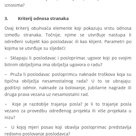
iznosima?
3.
Kriterij odnosa stranaka
Ovaj kriterij obuhvaća elemente koji pokazuju vrstu odnosa
između stranaka. Točnije, njime se utvrđuje nastupa li
određeni subjekt kao poslodavac ili kao klijent. Parametri po
kojima se utvrđuje su sljedeći:
− Sklapaju li poslodavac i posloprimac ugovor koji po svojim
bitnim obilježjima ima obilježja ugovora o radu?
− Pruža li poslodavac posloprimcu naknade troškova koja su
tipična obilježja nesamostalnog rada? U to se ubrajaju:
godišnji odmor, naknade za bolovanje, jubilarne nagrade ili
druga prava vezana uz nesamostalni rad.
− Koje je razdoblje trajanja posla? Je li to trajanje posla
vezano za provedbu određenog projekta ili više projekata u
nizu?
− U kojoj mjeri posao koji obavlja posloprimac predstavlja
redovno poslovanje poslodavca?