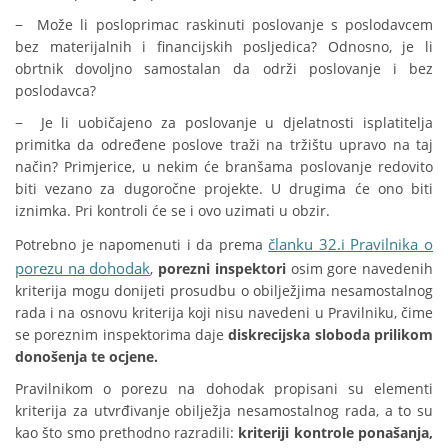
− Može li posloprimac raskinuti poslovanje s poslodavcem
bez materijalnih i financijskih posljedica? Odnosno, je li
obrtnik dovoljno samostalan da održi poslovanje i bez
poslodavca?
− Je li uobičajeno za poslovanje u djelatnosti isplatitelja
primitka da određene poslove traži na tržištu upravo na taj
način? Primjerice, u nekim će branšama poslovanje redovito
biti vezano za dugoročne projekte. U drugima će ono biti
iznimka. Pri kontroli će se i ovo uzimati u obzir.
članku 32.i Pravilnika o
Potrebno je napomenuti i da prema
porezu na dohodak
,
porezni inspektori
osim gore navedenih
kriterija mogu donijeti prosudbu o obilježjima nesamostalnog
rada i na osnovu kriterija koji nisu navedeni u Pravilniku, čime
se poreznim inspektorima daje
diskrecijska sloboda prilikom
donošenja te ocjene.
Pravilnikom o porezu na dohodak propisani su elementi
kriterija za utvrđivanje obilježja nesamostalnog rada, a to su
kao što smo prethodno razradili:
kriteriji kontrole ponašanja,