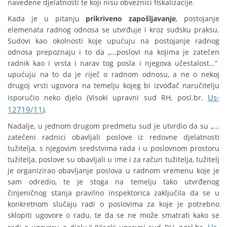
navedene djelatnosti te koji nisu obveznici fiskalizacije.
Kada je u pitanju
prikriveno zapošljavanje
, postojanje
elemenata radnog odnosa se utvrđuje i kroz sudsku praksu.
Sudovi kao okolnosti koje upućuju na postojanje radnog
odnosa prepoznaju i to da „…poslovi na kojima je zatečen
radnik kao i vrsta i narav tog posla i njegova učestalost…”
upućuju na to da je riječ o radnom odnosu, a ne o nekoj
drugoj vrsti ugovora na temelju kojeg bi izvođač naručitelju
Us-
isporučio neko djelo (Visoki upravni sud RH, posl.br.
12719/11
).
Nadalje, u jednom drugom predmetu sud je utvrdio da su „…
zatečeni radnici obavljali poslove iz redovne djelatnosti
tužitelja, s njegovim sredstvima rada i u poslovnom prostoru
tužitelja, poslove su obavljali u ime i za račun tužitelja, tužitelj
je organizirao obavljanje poslova u radnom vremenu koje je
sam odredio, te je stoga na temelju tako utvrđenog
činjeničnog stanja pravilno inspektorica zaključila da se u
konkretnom slučaju radi o poslovima za koje je potrebno
sklopiti ugovore o radu, te da se ne može smatrati kako se