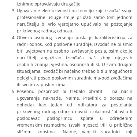
iznimno opravdavaju drugačije.
Ugovaranje ekskluzivnosti na temelju koje izvođač svoje
profesionalne usluge smije pružati samo tom jednom
naručitelju bi vrlo vjerojatno upućivalo na postojanje
prikrivenog radnog odnosa.
Obveza osobnog izvršenja posla je karakteristična za
radni odnos. Kod poslovne suradnje, izvođač ne bi smio
biti uvjetovan na osobno izvršavanje posla, osim ako je
naručitelj angažirao izvođača baš zbog njegovih
osobnih znanja, vještina, osobnosti ili sl. U svim drugim
situacijama, izvođač bi načelno trebao biti u mogućnosti
delegirati posao poslovnim suradnicima-podizvođačima
ili svojim zaposlenicima.
Posebnu pozornost bi trebalo obratiti i na način
ugovaranja naknade. Naime, Pravilnik o porezu na
dohodak kao jedan od indikatora za postojanje
prikrivenog radnog odnosa navodi i okolnost “obavlja li
poslodavac posloprimcu isplate u određenim
vremenskim razmacima (svaki mjesec) i/ili u približno
sličnim iznosima”. Naime, vanjski suradnici koji