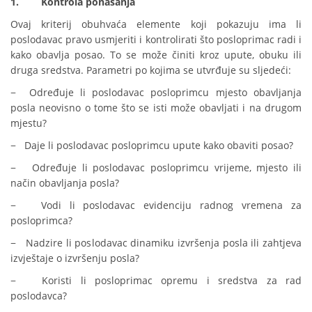
1.
Kontrola ponašanja
Ovaj kriterij obuhvaća elemente koji pokazuju ima li
poslodavac pravo usmjeriti i kontrolirati što posloprimac radi i
kako obavlja posao. To se može činiti kroz upute, obuku ili
druga sredstva. Parametri po kojima se utvrđuje su sljedeći:
− Određuje li poslodavac posloprimcu mjesto obavljanja
posla neovisno o tome što se isti može obavljati i na drugom
mjestu?
− Daje li poslodavac posloprimcu upute kako obaviti posao?
− Određuje li poslodavac posloprimcu vrijeme, mjesto ili
način obavljanja posla?
− Vodi li poslodavac evidenciju radnog vremena za
posloprimca?
− Nadzire li poslodavac dinamiku izvršenja posla ili zahtjeva
izvještaje o izvršenju posla?
− Koristi li posloprimac opremu i sredstva za rad
poslodavca?