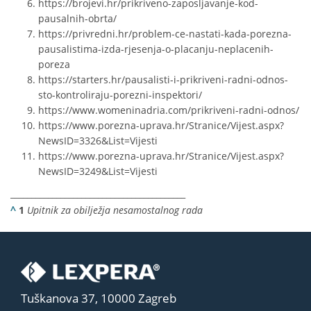
https://brojevi.hr/prikriveno-zaposljavanje-kod-
pausalnih-obrta/
https://privredni.hr/problem-ce-nastati-kada-porezna-
pausalistima-izda-rjesenja-o-placanju-neplacenih-
poreza
https://starters.hr/pausalisti-i-prikriveni-radni-odnos-
sto-kontroliraju-porezni-inspektori/
https://www.womeninadria.com/prikriveni-radni-odnos/
https://www.porezna-uprava.hr/Stranice/Vijest.aspx?
NewsID=3326&List=Vijesti
https://www.porezna-uprava.hr/Stranice/Vijest.aspx?
NewsID=3249&List=Vijesti
__________________________________________
^
1
Upitnik za obilježja nesamostalnog rada
Tuškanova 37, 10000 Zagreb