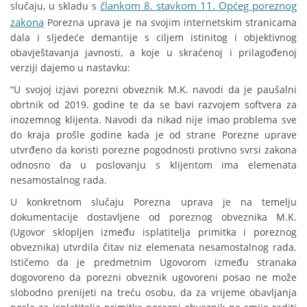
člankom 8. stavkom 11. Općeg poreznog
slučaju, u skladu s
zakona
Porezna uprava je na svojim internetskim stranicama
dala i sljedeće demantije s ciljem istinitog i objektivnog
obavještavanja javnosti, a koje u skraćenoj i prilagođenoj
verziji dajemo u nastavku:
“U svojoj izjavi porezni obveznik M.K. navodi da je paušalni
obrtnik od 2019. godine te da se bavi razvojem softvera za
inozemnog klijenta. Navodi da nikad nije imao problema sve
do kraja prošle godine kada je od strane Porezne uprave
utvrđeno da koristi porezne pogodnosti protivno svrsi zakona
odnosno da u poslovanju s klijentom ima elemenata
nesamostalnog rada.
U konkretnom slučaju Porezna uprava je na temelju
dokumentacije dostavljene od poreznog obveznika M.K.
(Ugovor sklopljen između isplatitelja primitka i poreznog
obveznika) utvrdila čitav niz elemenata nesamostalnog rada.
Ističemo da je predmetnim Ugovorom između stranaka
dogovoreno da porezni obveznik ugovoreni posao ne može
slobodno prenijeti na treću osobu, da za vrijeme obavljanja