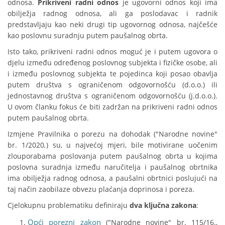
odnosa.
Prikriveni radni odnos
je ugovorni odnos koji ima
obilježja radnog odnosa, ali ga poslodavac i radnik
predstavljaju kao neki drugi tip ugovornog odnosa, najčešće
kao poslovnu suradnju putem paušalnog obrta.
Isto tako, prikriveni radni odnos moguć je i putem ugovora o
djelu između određenog poslovnog subjekta i fizičke osobe, ali
i između poslovnog subjekta te pojedinca koji posao obavlja
putem društva s ograničenom odgovornošću (d.o.o.) ili
jednostavnog društva s ograničenom odgovornošću (j.d.o.o.).
U ovom članku fokus će biti zadržan na prikriveni radni odnos
putem paušalnog obrta.
Izmjene Pravilnika o porezu na dohodak ("Narodne novine"
br. 1/2020
.
) su, u najvećoj mjeri, bile motivirane uočenim
zlouporabama poslovanja putem paušalnog obrta u kojima
poslovna suradnja između naručitelja i paušalnog obrtnika
ima obilježja radnog odnosa, a paušalni obrtnici poslujući na
taj način zaobilaze obvezu plaćanja doprinosa i poreza.
Cjelokupnu problematiku definiraju
dva ključna zakona
:
Opći porezni zakon
("Narodne novine" br. 115/16.,