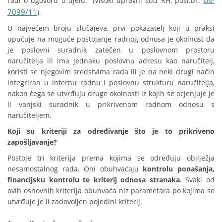
Us-
radi o ugovoru o djelu.“ (Visoki upravni sud RH, posl.br.
7099/11
).
U najvećem broju slučajeva, prvi pokazatelj koji u praksi
upućuje na moguće postojanje radnog odnosa je okolnost da
je poslovni suradnik zatečen u poslovnom prostoru
naručitelja ili ima jednaku poslovnu adresu kao naručitelj,
koristi se njegovim sredstvima rada ili je na neki drugi način
integriran u internu radnu i poslovnu strukturu naručitelja,
nakon čega se utvrđuju druge okolnosti iz kojih se ocjenjuje je
li vanjski suradnik u prikrivenom radnom odnosu s
naručiteljem.
Koji su kriteriji za određivanje što je to prikriveno
zapošljavanje?
Postoje tri kriterija prema kojima se određuju obilježja
nesamostalnog rada. Oni obuhvaćaju
kontrolu ponašanja,
financijsku kontrolu te kriterij odnosa stranaka.
Svaki od
ovih osnovnih kriterija obuhvaća niz parametara po kojima se
utvrđuje je li zadovoljen pojedini kriterij.