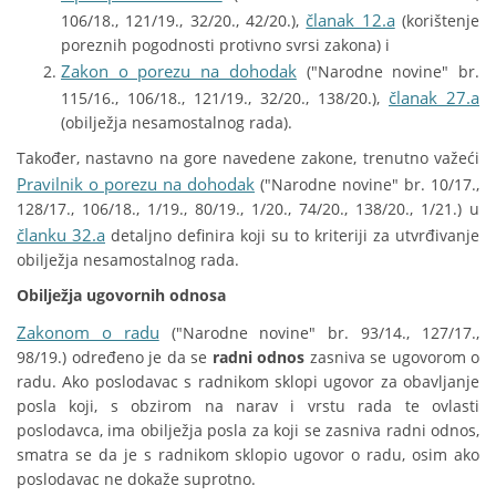
članak 12.a
106/18., 121/19., 32/20., 42/20.),
(korištenje
poreznih pogodnosti protivno svrsi zakona) i
Zakon o porezu na dohodak
("Narodne novine" br.
članak 27.a
115/16., 106/18., 121/19., 32/20., 138/20.),
(obilježja nesamostalnog rada).
Također, nastavno na gore navedene zakone, trenutno važeći
Pravilnik o porezu na dohodak
("Narodne novine" br. 10/17.,
128/17., 106/18., 1/19., 80/19., 1/20., 74/20., 138/20., 1/21.) u
članku 32.a
detaljno definira koji su to kriteriji za utvrđivanje
obilježja nesamostalnog rada.
Obilježja ugovornih odnosa
Zakonom o radu
("Narodne novine" br. 93/14., 127/17.,
98/19.) određeno je da se
radni odnos
zasniva se ugovorom o
radu. Ako poslodavac s radnikom sklopi ugovor za obavljanje
posla koji, s obzirom na narav i vrstu rada te ovlasti
poslodavca, ima obilježja posla za koji se zasniva radni odnos,
smatra se da je s radnikom sklopio ugovor o radu, osim ako
poslodavac ne dokaže suprotno.