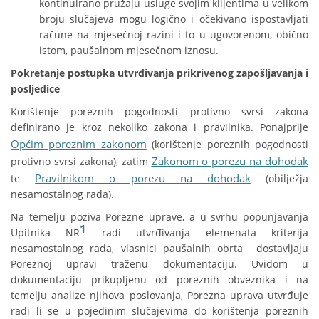
kontinuirano pružaju usluge svojim klijentima u velikom
broju slučajeva mogu logično i očekivano ispostavljati
račune na mjesečnoj razini i to u ugovorenom, obično
istom, paušalnom mjesečnom iznosu.
Pokretanje postupka utvrđivanja prikrivenog zapošljavanja i
posljedice
Korištenje poreznih pogodnosti protivno svrsi zakona
definirano je kroz nekoliko zakona i pravilnika. Ponajprije
Općim poreznim zakonom
(korištenje poreznih pogodnosti
Zakonom o porezu na dohodak
protivno svrsi zakona), zatim
Pravilnikom o porezu na dohodak
te
(obilježja
nesamostalnog rada).
Na temelju poziva Porezne uprave, a u svrhu popunjavanja
1
Upitnika NR
radi utvrđivanja elemenata kriterija
nesamostalnog rada, vlasnici paušalnih obrta dostavljaju
Poreznoj upravi traženu dokumentaciju. Uvidom u
dokumentaciju prikupljenu od poreznih obveznika i na
temelju analize njihova poslovanja, Porezna uprava utvrđuje
radi li se u pojedinim slučajevima do korištenja poreznih