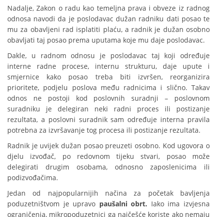
Nadalje, Zakon o radu kao temeljna prava i obveze iz radnog
odnosa navodi da je poslodavac dužan radniku dati posao te
mu za obavljeni rad isplatiti plaću, a radnik je dužan osobno
obavljati taj posao prema uputama koje mu daje poslodavac.
Dakle, u radnom odnosu je poslodavac taj koji određuje
interne radne procese, internu strukturu, daje upute i
smjernice kako posao treba biti izvršen, reorganizira
prioritete, podjelu poslova među radnicima i slično. Takav
odnos ne postoji kod poslovnih suradnji – poslovnom
suradniku je delegiran neki radni proces ili postizanje
rezultata, a poslovni suradnik sam određuje interna pravila
potrebna za izvršavanje tog procesa ili postizanje rezultata.
Radnik je uvijek dužan posao preuzeti osobno. Kod ugovora o
djelu izvođač, po redovnom tijeku stvari, posao može
delegirati drugim osobama, odnosno zaposlenicima ili
podizvođačima.
Jedan od najpopularnijih načina za početak bavljenja
poduzetništvom je upravo
paušalni obrt.
Iako ima izvjesna
ograničenja, mikropoduzetnici ga najčešće koriste ako nemaju