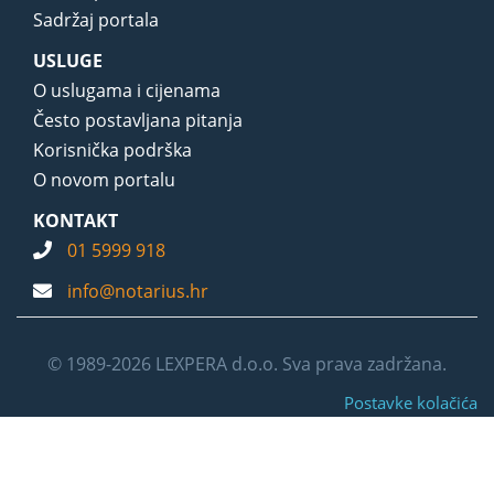
Sadržaj portala
USLUGE
O uslugama i cijenama
Često postavljana pitanja
Korisnička podrška
O novom portalu
KONTAKT
01 5999 918
info@notarius.hr
© 1989-2026 LEXPERA d.o.o. Sva prava zadržana.
Postavke kolačića