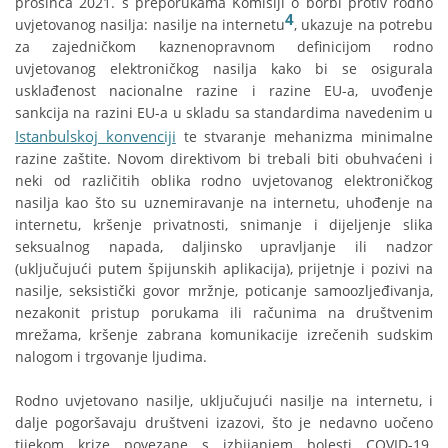
prosinca 2021. s preporukama Komisiji o borbi protiv rodno
4
uvjetovanog nasilja: nasilje na internetu
, ukazuje na potrebu
za zajedničkom kaznenopravnom definicijom rodno
uvjetovanog elektroničkog nasilja kako bi se osigurala
usklađenost nacionalne razine i razine EU-a, uvođenje
sankcija na razini EU-a u skladu sa standardima navedenim u
Istanbulskoj konvenciji
te stvaranje mehanizma minimalne
razine zaštite. Novom direktivom bi trebali biti obuhvaćeni i
neki od različitih oblika rodno uvjetovanog elektroničkog
nasilja kao što su uznemiravanje na internetu, uhođenje na
internetu, kršenje privatnosti, snimanje i dijeljenje slika
seksualnog napada, daljinsko upravljanje ili nadzor
(uključujući putem špijunskih aplikacija), prijetnje i pozivi na
nasilje, seksistički govor mržnje, poticanje samoozljeđivanja,
nezakonit pristup porukama ili računima na društvenim
mrežama, kršenje zabrana komunikacije izrečenih sudskim
nalogom i trgovanje ljudima.
Rodno uvjetovano nasilje, uključujući nasilje na internetu, i
dalje pogoršavaju društveni izazovi, što je nedavno uočeno
tijekom krize povezane s izbijanjem bolesti COVID-19.