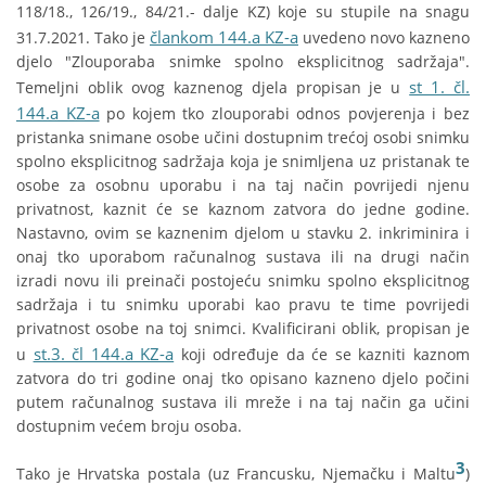
118/18., 126/19., 84/21.- dalje KZ) koje su stupile na snagu
člankom 144.a KZ-a
31.7.2021. Tako je
uvedeno novo kazneno
djelo "Zlouporaba snimke spolno eksplicitnog sadržaja".
st 1. čl.
Temeljni oblik ovog kaznenog djela propisan je u
144.a KZ-a
po kojem tko zlouporabi odnos povjerenja i bez
pristanka snimane osobe učini dostupnim trećoj osobi snimku
spolno eksplicitnog sadržaja koja je snimljena uz pristanak te
osobe za osobnu uporabu i na taj način povrijedi njenu
privatnost, kaznit će se kaznom zatvora do jedne godine.
Nastavno, ovim se kaznenim djelom u stavku 2. inkriminira i
onaj tko uporabom računalnog sustava ili na drugi način
izradi novu ili preinači postojeću snimku spolno eksplicitnog
sadržaja i tu snimku uporabi kao pravu te time povrijedi
privatnost osobe na toj snimci. Kvalificirani oblik, propisan je
st.3. čl 144.a KZ-a
u
koji određuje da će se kazniti kaznom
zatvora do tri godine onaj tko opisano kazneno djelo počini
putem računalnog sustava ili mreže i na taj način ga učini
dostupnim većem broju osoba.
3
Tako je Hrvatska postala (uz Francusku, Njemačku i Maltu
)