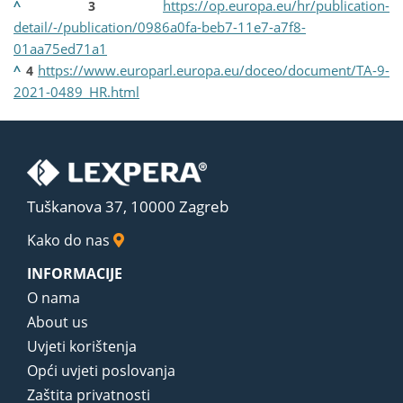
^
https://op.europa.eu/hr/publication-
3
detail/-/publication/0986a0fa-beb7-11e7-a7f8-
01aa75ed71a1
^
https://www.europarl.europa.eu/doceo/document/TA-9-
4
2021-0489_HR.html
Tuškanova 37, 10000 Zagreb
Kako do nas
INFORMACIJE
O nama
About us
Uvjeti korištenja
Opći uvjeti poslovanja
Zaštita privatnosti