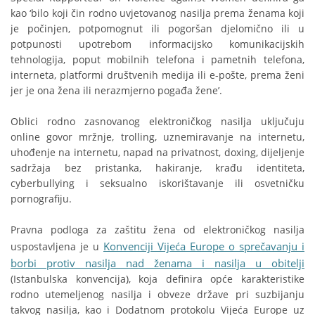
kao ‘bilo koji čin rodno uvjetovanog nasilja prema ženama koji
je počinjen, potpomognut ili pogoršan djelomično ili u
potpunosti upotrebom informacijsko komunikacijskih
tehnologija, poput mobilnih telefona i pametnih telefona,
interneta, platformi društvenih medija ili e-pošte, prema ženi
jer je ona žena ili nerazmjerno pogađa žene’.
Oblici rodno zasnovanog elektroničkog nasilja uključuju
online govor mržnje, trolling, uznemiravanje na internetu,
uhođenje na internetu, napad na privatnost, doxing, dijeljenje
sadržaja bez pristanka, hakiranje, krađu identiteta,
cyberbullying i seksualno iskorištavanje ili osvetničku
pornografiju.
Pravna podloga za zaštitu žena od elektroničkog nasilja
Konvenciji Vijeća Europe o sprečavanju i
uspostavljena je u
borbi protiv nasilja nad ženama i nasilja u obitelji
(Istanbulska konvencija), koja definira opće karakteristike
rodno utemeljenog nasilja i obveze države pri suzbijanju
takvog nasilja, kao i Dodatnom protokolu Vijeća Europe uz