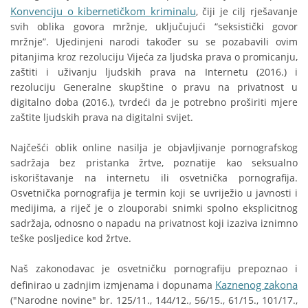
Konvenciju o kibernetičkom kriminalu
, čiji je cilj rješavanje
svih oblika govora mržnje, uključujući “seksistički govor
mržnje”. Ujedinjeni narodi također su se pozabavili ovim
pitanjima kroz rezoluciju Vijeća za ljudska prava o promicanju,
zaštiti i uživanju ljudskih prava na Internetu (2016.) i
rezoluciju Generalne skupštine o pravu na privatnost u
digitalno doba (2016.), tvrdeći da je potrebno proširiti mjere
zaštite ljudskih prava na digitalni svijet.
Najčešći oblik online nasilja je objavljivanje pornografskog
sadržaja bez pristanka žrtve, poznatije kao seksualno
iskorištavanje na internetu ili osvetnička pornografija.
Osvetnička pornografija je termin koji se uvriježio u javnosti i
medijima, a riječ je o zlouporabi snimki spolno eksplicitnog
sadržaja, odnosno o napadu na privatnost koji izaziva iznimno
teške posljedice kod žrtve.
Naš zakonodavac je osvetničku pornografiju prepoznao i
Kaznenog zakona
definirao u zadnjim izmjenama i dopunama
("Narodne novine" br. 125/11., 144/12., 56/15., 61/15., 101/17.,