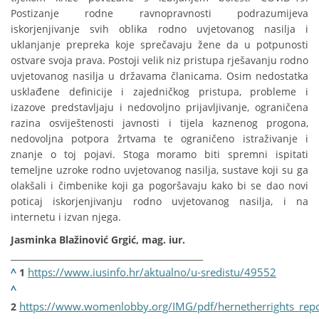
Postizanje rodne ravnopravnosti podrazumijeva
iskorjenjivanje svih oblika rodno uvjetovanog nasilja i
uklanjanje prepreka koje sprečavaju žene da u potpunosti
ostvare svoja prava. Postoji velik niz pristupa rješavanju rodno
uvjetovanog nasilja u državama članicama. Osim nedostatka
usklađene definicije i zajedničkog pristupa, probleme i
izazove predstavljaju i nedovoljno prijavljivanje, ograničena
razina osviještenosti javnosti i tijela kaznenog progona,
nedovoljna potpora žrtvama te ograničeno istraživanje i
znanje o toj pojavi. Stoga moramo biti spremni ispitati
temeljne uzroke rodno uvjetovanog nasilja, sustave koji su ga
olakšali i čimbenike koji ga pogoršavaju kako bi se dao novi
poticaj iskorjenjivanju rodno uvjetovanog nasilja, i na
internetu i izvan njega.
Jasminka Blažinović Grgić, mag. iur.
_____________________________________________
^
https://www.iusinfo.hr/aktualno/u-sredistu/49552
1
^
https://www.womenlobby.org/IMG/pdf/hernetherrights_rep
2