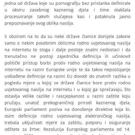
jedna od država koje su pornografiju bez pristanka definirale
u okviru zasebnog kaznenog djela i time olakšala
procesuiranje takvih slučajeva kao i potaknula javno
prepoznavanje ovog oblika nasilja.
S obzirom na to da su neke države članice donijele zakone
samo o nekim posebnim oblicima rodno uvjetovanog nasilja
na internetu te stoga i dalje postoje znatni nedostaci i da
trenutačno ne postoji zajednička definicija ili učinkovit
politički pristup borbi protiv rodno uvjetovanog nasilja na
internetu na razini Europske unije te da takvo nepostojanje
usklađene definicije na razini EU dovodi do znatnih razlika u
pogledu mjere u kojoj se države članice bore protiv rodno
uvjetovanog nasilja na internetu i u kojoj ga sprečavaju, što
ostavlja velike razlike i rascjepkanost u razini zaštite koju
pružaju, unatoč prekograničnoj prirodi kaznenog djela,
Europski parliament poziva na donošenje direktive koja bi,
osim definicije rodno uvjetovanog elektroničkog nasilja,
trebala uključivati mjere za zaštitu, potporu i osiguranje
odštete za žrtve. Rezolucija Europskog parlamenta od 14.