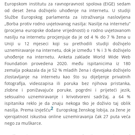
Europskom institutu za ravnopravnost spolova (EIGE) sedam
od deset žena doživjelo uhođenje na internetu. U studiji
Službe Europskog parlamenta za istraživanja naslovljena
„Borba protiv rodno uvjetovanog nasilja: Nasilje na internetu”
(procjena europske dodane vrijednosti) o rodno uvjetovanom
nasilju na internetu procjenjuje da je od 4 % do 7 % žena u
Uniji u 12 mjeseci koji su prethodili studiji doživjelo
uznemiravanje na internetu, dok je između 1 % i 3 % doživjelo
uhođenje na internetu. Anketa zaklade World Wide Web
Foundation provedena 2020. među ispitanicima iz 180
zemalja pokazala da je 52 % mladih žena i djevojaka doživjelo
zlostavljanje na internetu kao što su dijeljenje privatnih
fotografija, videozapisa ili poruka bez njihova pristanka,
zlobne i ponižavajuće poruke, pogrdni i prijeteći jezik,
seksualno uznemiravanje i krivotvoreni sadržaj, a 64 %
ispitanika reklo je da znaju nekoga tko je doživio taj oblik
2
nasilja. Prema izvješću
Europskog ženskog lobija, za žene je
vjerojatnost iskustva online uznemiravanja čak 27 puta veća
nego za muškarce.