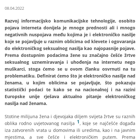
08.04.2022
Razvoj informacijsko komunikacijske tehnologije, osobito
pojava interneta donijela je mnoge prednosti ali i mnogo
negativnih nuspojava među kojima je i elektroničko nasilje
koje se pojavljuje u raznim oblicima od klevete i ogovaranja
do elektroničkog seksualnog nasilja kao najopasnije pojave.
Prema dostupnim podacima žene su značajno češće žrtve
seksualnog uznemiravanja i uhođenja na internetu nego
muškarci, stoga ćemo se u ovom članku osvrnuti na tu
problematiku. Definirat ćemo što je elektroničko nasilje nad
ženama, u kojim oblicima se pojavljuje, što pokazuju
statistički podaci te kako se na nacionalnoj i na razini
Europske unije rješava aktualno pitanje elektroničkog
nasilja nad ženama.
Stotine milijuna žena i djevojaka diljem svijeta žrtve su raznih
1
oblika rodno uvjetovanog nasilja
, koje se najčešće događa
iza zatvorenih vrata u domovima ili uredima, kao i na javnim
mjestima, a sve češće i elektroničkim putem. Prema