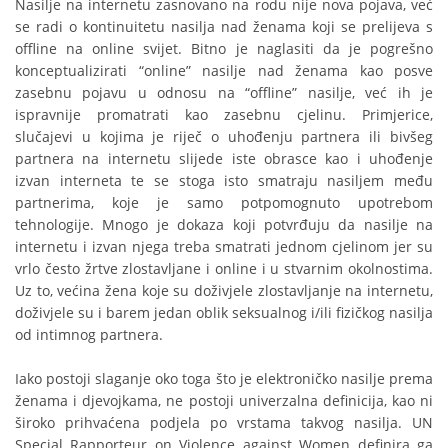
Nasilje na internetu zasnovano na rodu nije nova pojava, već
se radi o kontinuitetu nasilja nad ženama koji se prelijeva s
offline na online svijet. Bitno je naglasiti da je pogrešno
konceptualizirati “online” nasilje nad ženama kao posve
zasebnu pojavu u odnosu na “offline” nasilje, već ih je
ispravnije promatrati kao zasebnu cjelinu. Primjerice,
slučajevi u kojima je riječ o uhođenju partnera ili bivšeg
partnera na internetu slijede iste obrasce kao i uhođenje
izvan interneta te se stoga isto smatraju nasiljem među
partnerima, koje je samo potpomognuto upotrebom
tehnologije. Mnogo je dokaza koji potvrđuju da nasilje na
internetu i izvan njega treba smatrati jednom cjelinom jer su
vrlo često žrtve zlostavljane i online i u stvarnim okolnostima.
Uz to, većina žena koje su doživjele zlostavljanje na internetu,
doživjele su i barem jedan oblik seksualnog i/ili fizičkog nasilja
od intimnog partnera.
Iako postoji slaganje oko toga što je elektroničko nasilje prema
ženama i djevojkama, ne postoji univerzalna definicija, kao ni
široko prihvaćena podjela po vrstama takvog nasilja. UN
Special Rapporteur on Violence against Women definira ga