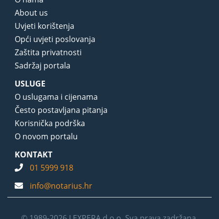
About us
Uvjeti korištenja
Opći uvjeti poslovanja
Zaštita privatnosti
Sadržaj portala
USLUGE
O uslugama i cijenama
Često postavljana pitanja
Korisnička podrška
O novom portalu
KONTAKT
01 5999 918
info@notarius.hr
© 1989-2026 LEXPERA d.o.o. Sva prava zadržana.