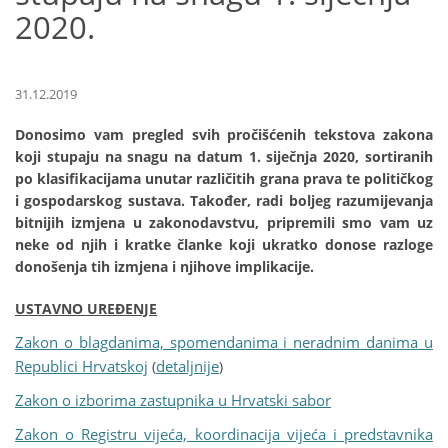
2020.
31.12.2019
Donosimo vam pregled svih pročišćenih tekstova zakona
koji stupaju na snagu na datum 1. siječnja 2020, sortiranih
po klasifikacijama unutar različitih grana prava te političkog
i gospodarskog sustava. Također, radi boljeg razumijevanja
bitnijih izmjena u zakonodavstvu, pripremili smo vam uz
neke od njih i kratke članke koji ukratko donose razloge
donošenja tih izmjena i njihove implikacije.
USTAVNO UREĐENJE
Zakon o blagdanima, spomendanima i neradnim danima u
Republici Hrvatskoj
detaljnije
(
)
Zakon o izborima zastupnika u Hrvatski sabor
Zakon o Registru vijeća, koordinacija vijeća i predstavnika