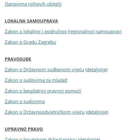
članovima njihovih obitelji
LOKALNA SAMOUPRAVA
Zakon o lokalnoj i područnoj (regionalnoj) samoupravi
Zakon o Gradu Zagrebu
PRAVOSUĐE
Zakon o Državnom sudbenom vijeću
detaljnije
(
)
Zakon o sudovima za mladež
Zakon o besplatnoj pravnoj pomoći
Zakon o sudovima
Zakon o Državnoodvjetničkom vijeću
detaljnije
(
)
UPRAVNO PRAVO
Zakon o hrvatskom državljanstvu
detaljnije
(
)