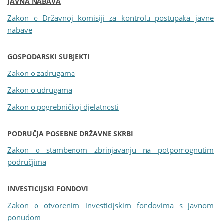
JAVNA NABAVA
Zakon o Državnoj komisiji za kontrolu postupaka javne
nabave
GOSPODARSKI SUBJEKTI
Zakon o zadrugama
Zakon o udrugama
Zakon o pogrebničkoj djelatnosti
PODRUČJA POSEBNE DRŽAVNE SKRBI
Zakon o stambenom zbrinjavanju na potpomognutim
područjima
INVESTICIJSKI FONDOVI
Zakon o otvorenim investicijskim fondovima s javnom
ponudom