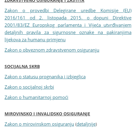
ZDRAVSTVENO OSIGURANJE I ZAŠTITA
Zakon o provedbi Delegirane uredbe Komisije (EU)
2016/161 od 2. listopada 2015. o dopuni Direktive
2001/83/EZ Europskog parlamenta i Vijeća utvrđivanjem
detaljnih pravila za sigurnosne oznake na pakiranjima
lijekova za humanu primjenu
Zakon o obveznom zdravstvenom osiguranju
SOCIJALNA SKRB
Zakon o statusu prognanika i izbjeglica
Zakon o socijalnoj skrbi
Zakon o humanitarnoj pomoći
MIROVINSKO I INVALIDSKO OSIGURANJE
Zakon o mirovinskom osiguranju
detaljnije
(
)