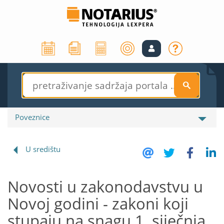
S
Poveznice
U središtu
Novosti u zakonodavstvu u
Novoj godini - zakoni koji
stupaju na snagu 1. siječnja