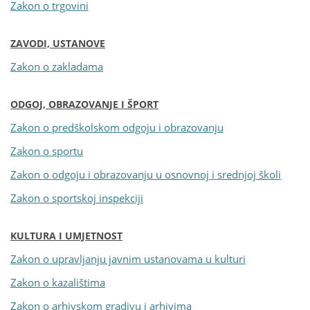
Zakon o trgovini
ZAVODI, USTANOVE
Zakon o zakladama
ODGOJ, OBRAZOVANJE I ŠPORT
Zakon o predškolskom odgoju i obrazovanju
Zakon o sportu
Zakon o odgoju i obrazovanju u osnovnoj i srednjoj školi
Zakon o sportskoj inspekciji
KULTURA I UMJETNOST
Zakon o upravljanju javnim ustanovama u kulturi
Zakon o kazalištima
Zakon o arhivskom gradivu i arhivima