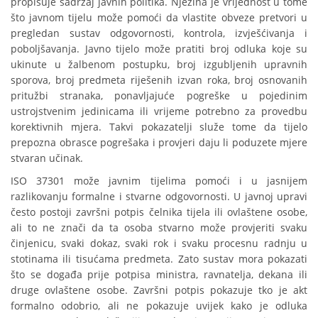
propisuje sadržaj javnih politika. Njezina je vrijednost u tome
što javnom tijelu može pomoći da vlastite obveze pretvori u
pregledan sustav odgovornosti, kontrola, izvješćivanja i
poboljšavanja. Javno tijelo može pratiti broj odluka koje su
ukinute u žalbenom postupku, broj izgubljenih upravnih
sporova, broj predmeta riješenih izvan roka, broj osnovanih
pritužbi stranaka, ponavljajuće pogreške u pojedinim
ustrojstvenim jedinicama ili vrijeme potrebno za provedbu
korektivnih mjera. Takvi pokazatelji služe tome da tijelo
prepozna obrasce pogrešaka i provjeri daju li poduzete mjere
stvaran učinak.
ISO 37301 može javnim tijelima pomoći i u jasnijem
razlikovanju formalne i stvarne odgovornosti. U javnoj upravi
često postoji završni potpis čelnika tijela ili ovlaštene osobe,
ali to ne znači da ta osoba stvarno može provjeriti svaku
činjenicu, svaki dokaz, svaki rok i svaku procesnu radnju u
stotinama ili tisućama predmeta. Zato sustav mora pokazati
što se događa prije potpisa ministra, ravnatelja, dekana ili
druge ovlaštene osobe. Završni potpis pokazuje tko je akt
formalno odobrio, ali ne pokazuje uvijek kako je odluka