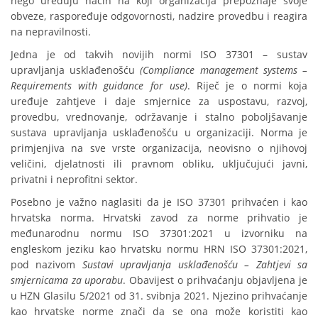
nego uređuju način na koji organizacija prepoznaje svoje
obveze, raspoređuje odgovornosti, nadzire provedbu i reagira
na nepravilnosti.
Jedna je od takvih novijih normi ISO 37301 – sustav
upravljanja usklađenošću
(Compliance management systems –
Requirements with guidance for use)
. Riječ je o normi koja
uređuje zahtjeve i daje smjernice za uspostavu, razvoj,
provedbu, vrednovanje, održavanje i stalno poboljšavanje
sustava upravljanja usklađenošću u organizaciji. Norma je
primjenjiva na sve vrste organizacija, neovisno o njihovoj
veličini, djelatnosti ili pravnom obliku, uključujući javni,
privatni i neprofitni sektor.
Posebno je važno naglasiti da je ISO 37301 prihvaćen i kao
hrvatska norma. Hrvatski zavod za norme prihvatio je
međunarodnu normu ISO 37301:2021 u izvorniku na
engleskom jeziku kao hrvatsku normu HRN ISO 37301:2021,
pod nazivom
Sustavi upravljanja usklađenošću – Zahtjevi sa
smjernicama za uporabu
. Obavijest o prihvaćanju objavljena je
u HZN Glasilu 5/2021 od 31. svibnja 2021. Njezino prihvaćanje
kao hrvatske norme znači da se ona može koristiti kao