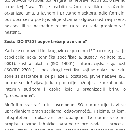
tko provodi kontrole, tko reagira na nepravilnosti i tko o svemu
tome izvještava. To je osobito važno u velikim i složenim
organizacijama, u javnom i privatnom sektoru, gdje formalni
postupci često postoje, ali je stvarna odgovornost raspršena,
nejasna ili se naknadno rekonstruira tek kada problem već
nastane.
Zašto ISO 37301 uopće treba pravnicima?
Kada se u pravničkim krugovima spomenu ISO norme, prva je
asocijacija neka tehnička specifikacija, sustav kvalitete (ISO
9001), zaštita okoliša (ISO 14001), informacijska sigurnost
(ISO/IEC 27001) ili neki drugi certifikat koji se nalazi na zidu
sobe za sastanke ili se prilaže u postupku javne nabave. ISO
norme se doživljavaju kao područje inženjera, konzultanata,
internih auditora i osoba koje u organizaciji brinu o
“procedurama”.
Međutim, sve veći dio suvremene ISO normizacije bavi se
upravljanjem organizacijama, odgovornošću, rizicima, etikom,
integritetom i dokazivim postupanjem. Te norme više ne
propisuju samo tehničke parametre proizvoda ili procesa,