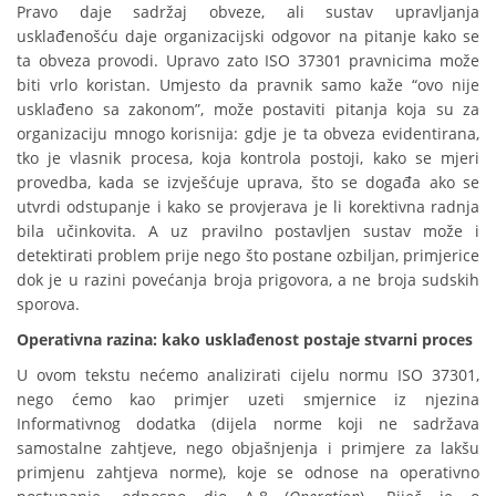
Pravo daje sadržaj obveze, ali sustav upravljanja
usklađenošću daje organizacijski odgovor na pitanje kako se
ta obveza provodi. Upravo zato ISO 37301 pravnicima može
biti vrlo koristan. Umjesto da pravnik samo kaže “ovo nije
usklađeno sa zakonom”, može postaviti pitanja koja su za
organizaciju mnogo korisnija: gdje je ta obveza evidentirana,
tko je vlasnik procesa, koja kontrola postoji, kako se mjeri
provedba, kada se izvješćuje uprava, što se događa ako se
utvrdi odstupanje i kako se provjerava je li korektivna radnja
bila učinkovita. A uz pravilno postavljen sustav može i
detektirati problem prije nego što postane ozbiljan, primjerice
dok je u razini povećanja broja prigovora, a ne broja sudskih
sporova.
Operativna razina: kako usklađenost postaje stvarni proces
U ovom tekstu nećemo analizirati cijelu normu ISO 37301,
nego ćemo kao primjer uzeti smjernice iz njezina
Informativnog dodatka (dijela norme koji ne sadržava
samostalne zahtjeve, nego objašnjenja i primjere za lakšu
primjenu zahtjeva norme), koje se odnose na operativno