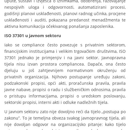
upute, sustavi i izvješća o iznimkama, odobrenja, razdvajanje
nespojivih uloga i odgovornosti, automatizirani procesi,
godišnji planovi usklađenosti, planovi radnog učinka, procjene
usklađenosti i auditi, pokazana predanost menadžmenta te
aktivna komunikacija očekivanog ponašanja zaposlenika.
ISO 37301 u javnom sektoru
Iako se compliance često povezuje s privatnim sektorom,
financijskim institucijama i velikim trgovačkim društvima, ISO
37301 jednako je primjenjiv i na javni sektor. Javnopravna
tijela nisu izvan prostora compliancea. Dapače, ona često
djeluju u još zahtjevnijem normativnom okruženju od
privatnih organizacija. Njihovo postupanje uređuju zakoni,
podzakonski propisi, opći akti, proračunska pravila, pravila
javne nabave, propisi o radu i službeničkim odnosima, pravila
o pristupu informacijama, propisi o uredskom poslovanju,
sektorski propisi, interni akti i odluke nadležnih tijela.
U javnom sektoru zato nije dovoljno reći da tijelo „postupa po
zakonu”. To je temeljna obveza svakog javnopravnog tijela, ali
nije dovoljan odgovor na organizacijsko pitanje: kako tijelo