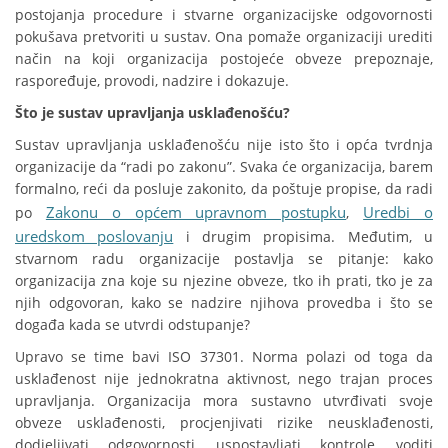
postojanja procedure i stvarne organizacijske odgovornosti
pokušava pretvoriti u sustav. Ona pomaže organizaciji urediti
način na koji organizacija postojeće obveze prepoznaje,
raspoređuje, provodi, nadzire i dokazuje.
Što je sustav upravljanja usklađenošću?
Sustav upravljanja usklađenošću nije isto što i opća tvrdnja
organizacije da “radi po zakonu”. Svaka će organizacija, barem
formalno, reći da posluje zakonito, da poštuje propise, da radi
Zakonu o općem upravnom postupku
Uredbi o
po
,
uredskom poslovanju
i drugim propisima. Međutim, u
stvarnom radu organizacije postavlja se pitanje: kako
organizacija zna koje su njezine obveze, tko ih prati, tko je za
njih odgovoran, kako se nadzire njihova provedba i što se
događa kada se utvrdi odstupanje?
Upravo se time bavi ISO 37301. Norma polazi od toga da
usklađenost nije jednokratna aktivnost, nego trajan proces
upravljanja. Organizacija mora sustavno utvrđivati svoje
obveze usklađenosti, procjenjivati rizike neusklađenosti,
dodjeljivati odgovornosti, uspostavljati kontrole, voditi