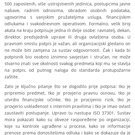
500 zaposlenih, više ustrojstvenih jedinica, postupcima javne
nabave, radnim odnosima, obradom osobnih podataka,
ugovorima s vanjskim pružateljima usluga, financijskim
odlukama i svakodnevnom operativom. Formalno, velik broj
akata na kraju potpisuje jedna ili dvije osobe: ravnatelj, dekan,
direktor, predsjednik uprave ili druga ovlaštena osoba. U
pravnom smislu potpis je važan, ali organizacijski gledano on
ne može biti zamjena za sustav odgovornosti. Čak i kada bi
potpisnik bio osobno iznimno savjestan i stručan, ne može
stvarno znati sve okolnosti svakog predmeta koji mu se stavlja
na potpis, od putnog naloga do standarda protupožarne
zaštite.
Zato je ključno pitanje što se dogodilo prije potpisa: tko je
pripremio predmet, tko je provjerio pravnu osnovu, tko je
utvrdio financijske učinke, tko je procijenio rizik, tko je
provjerio usklađenost s internim pravilima i tko je imao ovlast
zaustaviti postupanje. Upravo tu nastupa ISO 37301. Sustav
mora pokazati kako su obveze raspoređene po organizaciji,
koje su kontrole ugrađene u procese, kako se informacije
prenose prema donositeljima odluka i kako se dokazuje da je