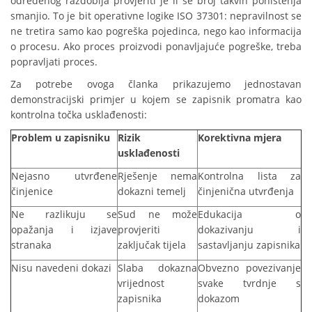
određenog razdoblja provjeriti je li se broj takvih poništenja
smanjio. To je bit operativne logike ISO 37301: nepravilnost se
ne tretira samo kao pogreška pojedinca, nego kao informacija
o procesu. Ako proces proizvodi ponavljajuće pogreške, treba
popravljati proces.
Za potrebe ovoga članka prikazujemo jednostavan
demonstracijski primjer u kojem se zapisnik promatra kao
kontrolna točka usklađenosti:
Problem u zapisniku
Rizik
Korektivna mjera
usklađenosti
Nejasno utvrđene
Rješenje nema
Kontrolna lista za
činjenice
dokazni temelj
činjenična utvrđenja
Ne razlikuju se
Sud ne može
Edukacija o
opažanja i izjave
provjeriti
dokazivanju i
stranaka
zaključak tijela
sastavljanju zapisnika
Nisu navedeni dokazi
Slaba dokazna
Obvezno povezivanje
vrijednost
svake tvrdnje s
zapisnika
dokazom