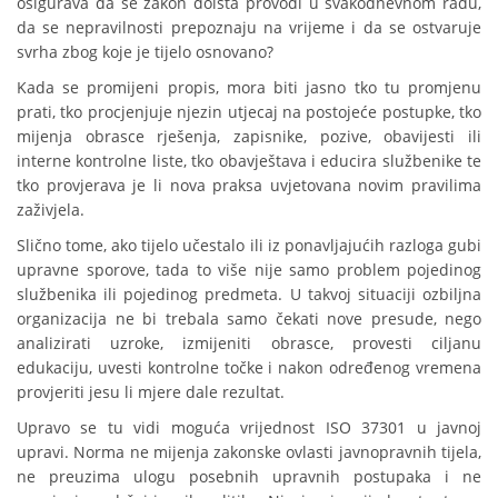
osigurava da se zakon doista provodi u svakodnevnom radu,
da se nepravilnosti prepoznaju na vrijeme i da se ostvaruje
svrha zbog koje je tijelo osnovano?
Kada se promijeni propis, mora biti jasno tko tu promjenu
prati, tko procjenjuje njezin utjecaj na postojeće postupke, tko
mijenja obrasce rješenja, zapisnike, pozive, obavijesti ili
interne kontrolne liste, tko obavještava i educira službenike te
tko provjerava je li nova praksa uvjetovana novim pravilima
zaživjela.
Slično tome, ako tijelo učestalo ili iz ponavljajućih razloga gubi
upravne sporove, tada to više nije samo problem pojedinog
službenika ili pojedinog predmeta. U takvoj situaciji ozbiljna
organizacija ne bi trebala samo čekati nove presude, nego
analizirati uzroke, izmijeniti obrasce, provesti ciljanu
edukaciju, uvesti kontrolne točke i nakon određenog vremena
provjeriti jesu li mjere dale rezultat.
Upravo se tu vidi moguća vrijednost ISO 37301 u javnoj
upravi. Norma ne mijenja zakonske ovlasti javnopravnih tijela,
ne preuzima ulogu posebnih upravnih postupaka i ne