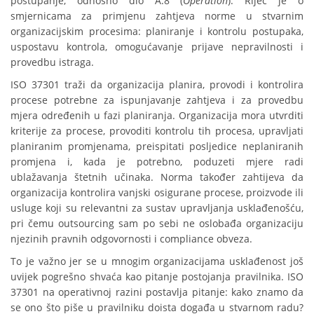
postupanje, odnosno dio A.8 (
Operation
). Riječ je o
smjernicama za primjenu zahtjeva norme u stvarnim
organizacijskim procesima: planiranje i kontrolu postupaka,
uspostavu kontrola, omogućavanje prijave nepravilnosti i
provedbu istraga.
ISO 37301 traži da organizacija planira, provodi i kontrolira
procese potrebne za ispunjavanje zahtjeva i za provedbu
mjera određenih u fazi planiranja. Organizacija mora utvrditi
kriterije za procese, provoditi kontrolu tih procesa, upravljati
planiranim promjenama, preispitati posljedice neplaniranih
promjena i, kada je potrebno, poduzeti mjere radi
ublažavanja štetnih učinaka. Norma također zahtijeva da
organizacija kontrolira vanjski osigurane procese, proizvode ili
usluge koji su relevantni za sustav upravljanja usklađenošću,
pri čemu outsourcing sam po sebi ne oslobađa organizaciju
njezinih pravnih odgovornosti i compliance obveza.
To je važno jer se u mnogim organizacijama usklađenost još
uvijek pogrešno shvaća kao pitanje postojanja pravilnika. ISO
37301 na operativnoj razini postavlja pitanje: kako znamo da
se ono što piše u pravilniku doista događa u stvarnom radu?