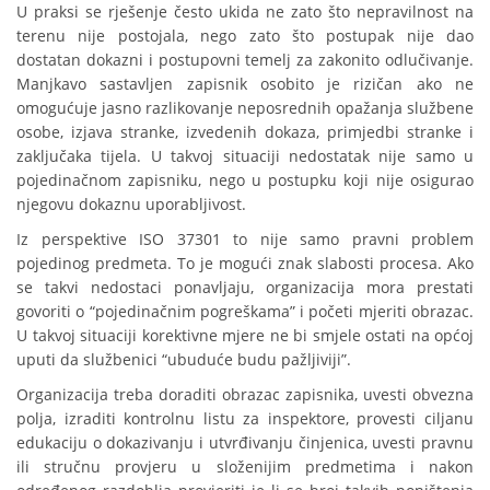
U praksi se rješenje često ukida ne zato što nepravilnost na
terenu nije postojala, nego zato što postupak nije dao
dostatan dokazni i postupovni temelj za zakonito odlučivanje.
Manjkavo sastavljen zapisnik osobito je rizičan ako ne
omogućuje jasno razlikovanje neposrednih opažanja službene
osobe, izjava stranke, izvedenih dokaza, primjedbi stranke i
zaključaka tijela. U takvoj situaciji nedostatak nije samo u
pojedinačnom zapisniku, nego u postupku koji nije osigurao
njegovu dokaznu uporabljivost.
Iz perspektive ISO 37301 to nije samo pravni problem
pojedinog predmeta. To je mogući znak slabosti procesa. Ako
se takvi nedostaci ponavljaju, organizacija mora prestati
govoriti o “pojedinačnim pogreškama” i početi mjeriti obrazac.
U takvoj situaciji korektivne mjere ne bi smjele ostati na općoj
uputi da službenici “ubuduće budu pažljiviji”.
Organizacija treba doraditi obrazac zapisnika, uvesti obvezna
polja, izraditi kontrolnu listu za inspektore, provesti ciljanu
edukaciju o dokazivanju i utvrđivanju činjenica, uvesti pravnu
ili stručnu provjeru u složenijim predmetima i nakon