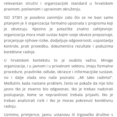
relevantan stručni i organizacijski standard u hrvatskom
pravnom, poslovnom i upravnom okruženju.
ISO 37301 je posebno zanimljiv zato što se ne bavi samo
pitanjem je li organizacija formalno upoznata s propisima koji
je obvezuju. Njezino je polazište znatno zahtjevnije:
organizacija mora imati sustav kojim svoje obveze prepoznaje,
procjenjuje njihove rizike, dodjeljuje odgovornosti, uspostavlja
kontrole, prati provedbu, dokumentira rezultate i poduzima
korektivne radnje.
U hrvatskom kontekstu to je osobito važno. Mnoge
organizacije, i u javnom i u privatnom sektoru, imaju formalne
procedure, pravilnike, odluke, obrasce i informacijske sustave,
no i dalje vlada ono naše poznato: „Mi tako radimo!“.
Međutim, kada nastane problem, često se pokaže da nije bilo
jasno tko je stvarno bio odgovoran, tko je trebao nadzirati
postupanje, kome se nepravilnost trebala prijaviti, tko je
trebao analizirati rizik i tko je morao pokrenuti korektivnu
radnju.
Uzmimo, primjerice, javnu ustanovu ili trgovačko društvo s