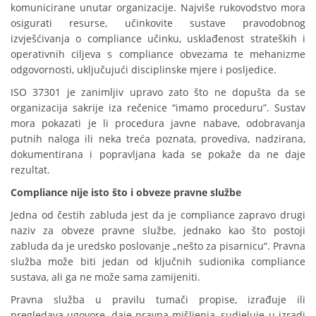
komunicirane unutar organizacije. Najviše rukovodstvo mora
osigurati resurse, učinkovite sustave pravodobnog
izvješćivanja o compliance učinku, usklađenost strateških i
operativnih ciljeva s compliance obvezama te mehanizme
odgovornosti, uključujući disciplinske mjere i posljedice.
ISO 37301 je zanimljiv upravo zato što ne dopušta da se
organizacija sakrije iza rečenice “imamo proceduru”. Sustav
mora pokazati je li procedura javne nabave, odobravanja
putnih naloga ili neka treća poznata, provediva, nadzirana,
dokumentirana i popravljana kada se pokaže da ne daje
rezultat.
Compliance nije isto što i obveze pravne službe
Jedna od čestih zabluda jest da je compliance zapravo drugi
naziv za obveze pravne službe, jednako kao što postoji
zabluda da je uredsko poslovanje „nešto za pisarnicu“. Pravna
služba može biti jedan od ključnih sudionika compliance
sustava, ali ga ne može sama zamijeniti.
Pravna služba u pravilu tumači propise, izrađuje ili
pregledava ugovore, daje pravna mišljenja, sudjeluje u izradi