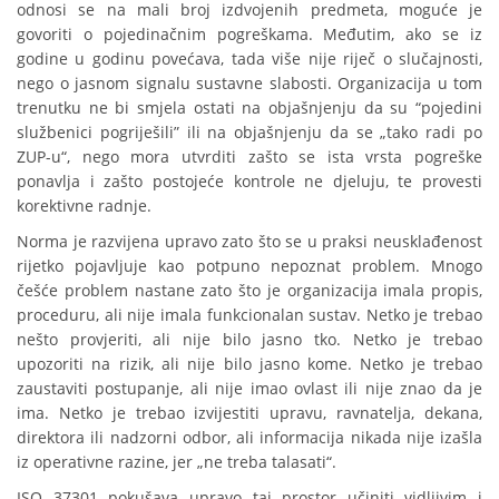
odnosi se na mali broj izdvojenih predmeta, moguće je
govoriti o pojedinačnim pogreškama. Međutim, ako se iz
godine u godinu povećava, tada više nije riječ o slučajnosti,
nego o jasnom signalu sustavne slabosti. Organizacija u tom
trenutku ne bi smjela ostati na objašnjenju da su “pojedini
službenici pogriješili” ili na objašnjenju da se „tako radi po
ZUP-u“, nego mora utvrditi zašto se ista vrsta pogreške
ponavlja i zašto postojeće kontrole ne djeluju, te provesti
korektivne radnje.
Norma je razvijena upravo zato što se u praksi neusklađenost
rijetko pojavljuje kao potpuno nepoznat problem. Mnogo
češće problem nastane zato što je organizacija imala propis,
proceduru, ali nije imala funkcionalan sustav. Netko je trebao
nešto provjeriti, ali nije bilo jasno tko. Netko je trebao
upozoriti na rizik, ali nije bilo jasno kome. Netko je trebao
zaustaviti postupanje, ali nije imao ovlast ili nije znao da je
ima. Netko je trebao izvijestiti upravu, ravnatelja, dekana,
direktora ili nadzorni odbor, ali informacija nikada nije izašla
iz operativne razine, jer „ne treba talasati“.
ISO 37301 pokušava upravo taj prostor učiniti vidljivim i