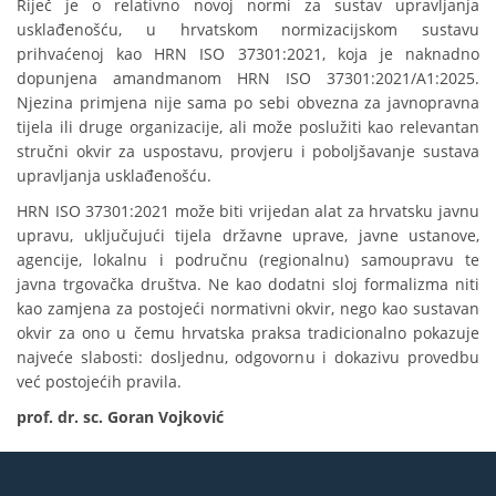
Riječ je o relativno novoj normi za sustav upravljanja
usklađenošću, u hrvatskom normizacijskom sustavu
prihvaćenoj kao HRN ISO 37301:2021, koja je naknadno
dopunjena amandmanom HRN ISO 37301:2021/A1:2025.
Njezina primjena nije sama po sebi obvezna za javnopravna
tijela ili druge organizacije, ali može poslužiti kao relevantan
stručni okvir za uspostavu, provjeru i poboljšavanje sustava
upravljanja usklađenošću.
HRN ISO 37301:2021 može biti vrijedan alat za hrvatsku javnu
upravu, uključujući tijela državne uprave, javne ustanove,
agencije, lokalnu i područnu (regionalnu) samoupravu te
javna trgovačka društva. Ne kao dodatni sloj formalizma niti
kao zamjena za postojeći normativni okvir, nego kao sustavan
okvir za ono u čemu hrvatska praksa tradicionalno pokazuje
najveće slabosti: dosljednu, odgovornu i dokazivu provedbu
već postojećih pravila.
prof. dr. sc. Goran Vojković