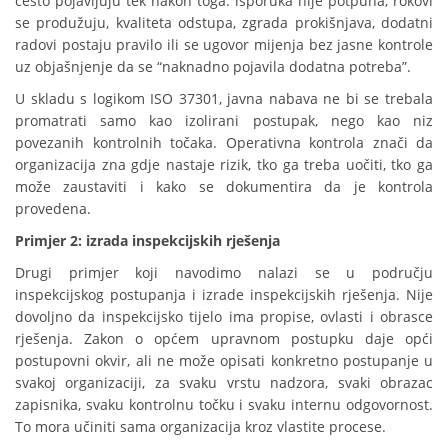
često pojavljuju tek nakon toga: isporuka nije potpuna, rokovi
se produžuju, kvaliteta odstupa, zgrada prokišnjava, dodatni
radovi postaju pravilo ili se ugovor mijenja bez jasne kontrole
uz objašnjenje da se “naknadno pojavila dodatna potreba”.
U skladu s logikom ISO 37301, javna nabava ne bi se trebala
promatrati samo kao izolirani postupak, nego kao niz
povezanih kontrolnih točaka. Operativna kontrola znači da
organizacija zna gdje nastaje rizik, tko ga treba uočiti, tko ga
može zaustaviti i kako se dokumentira da je kontrola
provedena.
Primjer 2: izrada inspekcijskih rješenja
Drugi primjer koji navodimo nalazi se u području
inspekcijskog postupanja i izrade inspekcijskih rješenja. Nije
dovoljno da inspekcijsko tijelo ima propise, ovlasti i obrasce
rješenja. Zakon o općem upravnom postupku daje opći
postupovni okvir, ali ne može opisati konkretno postupanje u
svakoj organizaciji, za svaku vrstu nadzora, svaki obrazac
zapisnika, svaku kontrolnu točku i svaku internu odgovornost.
To mora učiniti sama organizacija kroz vlastite procese.