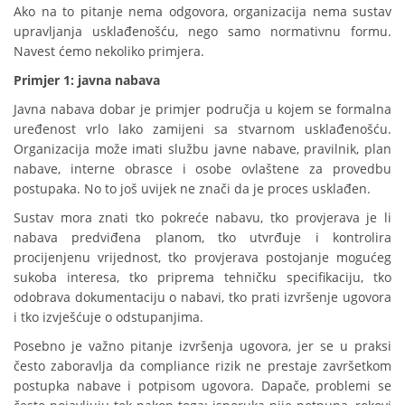
Ako na to pitanje nema odgovora, organizacija nema sustav
upravljanja usklađenošću, nego samo normativnu formu.
Navest ćemo nekoliko primjera.
Primjer 1: javna nabava
Javna nabava dobar je primjer područja u kojem se formalna
uređenost vrlo lako zamijeni sa stvarnom usklađenošću.
Organizacija može imati službu javne nabave, pravilnik, plan
nabave, interne obrasce i osobe ovlaštene za provedbu
postupaka. No to još uvijek ne znači da je proces usklađen.
Sustav mora znati tko pokreće nabavu, tko provjerava je li
nabava predviđena planom, tko utvrđuje i kontrolira
procijenjenu vrijednost, tko provjerava postojanje mogućeg
sukoba interesa, tko priprema tehničku specifikaciju, tko
odobrava dokumentaciju o nabavi, tko prati izvršenje ugovora
i tko izvješćuje o odstupanjima.
Posebno je važno pitanje izvršenja ugovora, jer se u praksi
često zaboravlja da compliance rizik ne prestaje završetkom
postupka nabave i potpisom ugovora. Dapače, problemi se