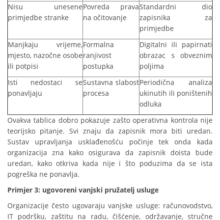
Nisu unesene
Povreda prava
Standardni dio
primjedbe stranke
na očitovanje
zapisnika za
primjedbe
Manjkaju vrijeme,
Formalna
Digitalni ili papirnati
mjesto, nazočne osobe
ranjivost
obrazac s obveznim
ili potpisi
postupka
poljima
Isti nedostaci se
Sustavna slabost
Periodična analiza
ponavljaju
procesa
ukinutih ili poništenih
odluka
Ovakva tablica dobro pokazuje zašto operativna kontrola nije
teorijsko pitanje. Svi znaju da zapisnik mora biti uredan.
Sustav upravljanja usklađenošću počinje tek onda kada
organizacija zna kako osigurava da zapisnik doista bude
uredan, kako otkriva kada nije i što poduzima da se ista
pogreška ne ponavlja.
Primjer 3: ugovoreni vanjski pružatelj usluge
Organizacije često ugovaraju vanjske usluge: računovodstvo,
IT podršku, zaštitu na radu, čišćenje, održavanje, stručne