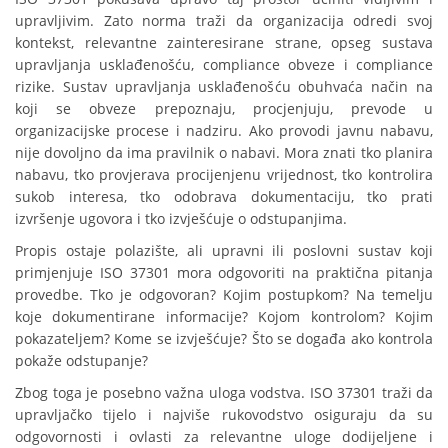
upravljivim. Zato norma traži da organizacija odredi svoj
kontekst, relevantne zainteresirane strane, opseg sustava
upravljanja usklađenošću, compliance obveze i compliance
rizike. Sustav upravljanja usklađenošću obuhvaća način na
koji se obveze prepoznaju, procjenjuju, prevode u
organizacijske procese i nadziru. Ako provodi javnu nabavu,
nije dovoljno da ima pravilnik o nabavi. Mora znati tko planira
nabavu, tko provjerava procijenjenu vrijednost, tko kontrolira
sukob interesa, tko odobrava dokumentaciju, tko prati
izvršenje ugovora i tko izvješćuje o odstupanjima.
Propis ostaje polazište, ali upravni ili poslovni sustav koji
primjenjuje ISO 37301 mora odgovoriti na praktična pitanja
provedbe. Tko je odgovoran? Kojim postupkom? Na temelju
koje dokumentirane informacije? Kojom kontrolom? Kojim
pokazateljem? Kome se izvješćuje? Što se događa ako kontrola
pokaže odstupanje?
Zbog toga je posebno važna uloga vodstva. ISO 37301 traži da
upravljačko tijelo i najviše rukovodstvo osiguraju da su
odgovornosti i ovlasti za relevantne uloge dodijeljene i