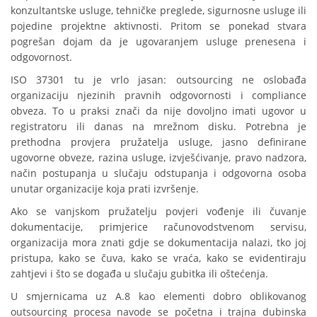
konzultantske usluge, tehničke preglede, sigurnosne usluge ili
pojedine projektne aktivnosti. Pritom se ponekad stvara
pogrešan dojam da je ugovaranjem usluge prenesena i
odgovornost.
ISO 37301 tu je vrlo jasan: outsourcing ne oslobađa
organizaciju njezinih pravnih odgovornosti i compliance
obveza. To u praksi znači da nije dovoljno imati ugovor u
registratoru ili danas na mrežnom disku. Potrebna je
prethodna provjera pružatelja usluge, jasno definirane
ugovorne obveze, razina usluge, izvješćivanje, pravo nadzora,
način postupanja u slučaju odstupanja i odgovorna osoba
unutar organizacije koja prati izvršenje.
Ako se vanjskom pružatelju povjeri vođenje ili čuvanje
dokumentacije, primjerice računovodstvenom servisu,
organizacija mora znati gdje se dokumentacija nalazi, tko joj
pristupa, kako se čuva, kako se vraća, kako se evidentiraju
zahtjevi i što se događa u slučaju gubitka ili oštećenja.
U smjernicama uz A.8 kao elementi dobro oblikovanog
outsourcing procesa navode se početna i trajna dubinska