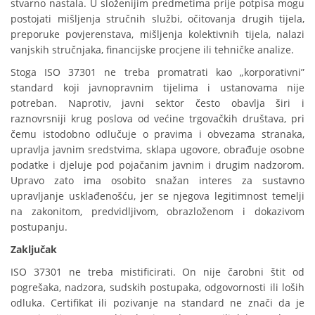
stvarno nastala. U složenijim predmetima prije potpisa mogu
postojati mišljenja stručnih službi, očitovanja drugih tijela,
preporuke povjerenstava, mišljenja kolektivnih tijela, nalazi
vanjskih stručnjaka, financijske procjene ili tehničke analize.
Stoga ISO 37301 ne treba promatrati kao „korporativni”
standard koji javnopravnim tijelima i ustanovama nije
potreban. Naprotiv, javni sektor često obavlja širi i
raznovrsniji krug poslova od većine trgovačkih društava, pri
čemu istodobno odlučuje o pravima i obvezama stranaka,
upravlja javnim sredstvima, sklapa ugovore, obrađuje osobne
podatke i djeluje pod pojačanim javnim i drugim nadzorom.
Upravo zato ima osobito snažan interes za sustavno
upravljanje usklađenošću, jer se njegova legitimnost temelji
na zakonitom, predvidljivom, obrazloženom i dokazivom
postupanju.
Zaključak
ISO 37301 ne treba mistificirati. On nije čarobni štit od
pogrešaka, nadzora, sudskih postupaka, odgovornosti ili loših
odluka. Certifikat ili pozivanje na standard ne znači da je