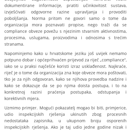
dokumentirane informacije, pratiti učinkovitost sustava,
izvješćivati odgovorne razine upravljanja i provoditi
poboljšanja. Norma pritom ne govori samo o tome da
organizacija mora poznavati propise, nego traži da se
compliance obveze povežu s njezinim stvarnim aktivnostima,
procesima, uslugama, proizvodima i odnosima s trećim
stranama.
Napominjemo kako u hrvatskome jeziku još uvijek nemamo
potpuno dobar i općeprihvaćen prijevod za riječ „compliance“,
iako se u praksi najčešće koristi izraz usklađenost. Najkraće,
riječ je o tome da organizacija zna koje obveze mora poštovati,
tko je za njih odgovoran, kako se njihova provedba nadzire i
kako se dokazuje da se po njima doista postupa, i to na
konkretnoj razini praćenja postupaka, odstupanja i
korektivnih mjera.
Uzmimo primjer. Mogući pokazatelj mogao bi biti, primjerice,
udio inspekcijskih rješenja ukinutih zbog procesnih
nedostataka zapisnika, u ukupnom broju osporenih
inspekcijskih rješenja. Ako je taj udio jedne godine nizak i