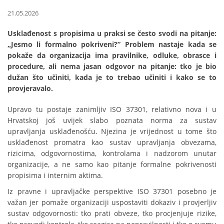
21.05.2026
Usklađenost s propisima u praksi se često svodi na pitanje:
„Jesmo li formalno pokriveni?” Problem nastaje kada se
pokaže da organizacija ima pravilnike, odluke, obrasce i
procedure, ali nema jasan odgovor na pitanje: tko je bio
dužan što učiniti, kada je to trebao učiniti i kako se to
provjeravalo.
Upravo tu postaje zanimljiv ISO 37301, relativno nova i u
Hrvatskoj još uvijek slabo poznata norma za sustav
upravljanja usklađenošću. Njezina je vrijednost u tome što
usklađenost promatra kao sustav upravljanja obvezama,
rizicima, odgovornostima, kontrolama i nadzorom unutar
organizacije, a ne samo kao pitanje formalne pokrivenosti
propisima i internim aktima.
Iz pravne i upravljačke perspektive ISO 37301 posebno je
važan jer pomaže organizaciji uspostaviti dokaziv i provjerljiv
sustav odgovornosti: tko prati obveze, tko procjenjuje rizike,