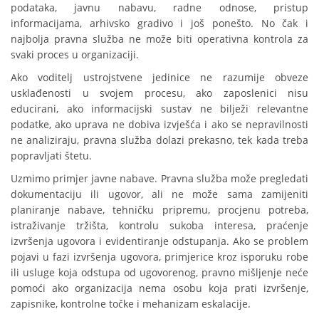
podataka, javnu nabavu, radne odnose, pristup
informacijama, arhivsko gradivo i još ponešto. No čak i
najbolja pravna služba ne može biti operativna kontrola za
svaki proces u organizaciji.
Ako voditelj ustrojstvene jedinice ne razumije obveze
usklađenosti u svojem procesu, ako zaposlenici nisu
educirani, ako informacijski sustav ne bilježi relevantne
podatke, ako uprava ne dobiva izvješća i ako se nepravilnosti
ne analiziraju, pravna služba dolazi prekasno, tek kada treba
popravljati štetu.
Uzmimo primjer javne nabave. Pravna služba može pregledati
dokumentaciju ili ugovor, ali ne može sama zamijeniti
planiranje nabave, tehničku pripremu, procjenu potreba,
istraživanje tržišta, kontrolu sukoba interesa, praćenje
izvršenja ugovora i evidentiranje odstupanja. Ako se problem
pojavi u fazi izvršenja ugovora, primjerice kroz isporuku robe
ili usluge koja odstupa od ugovorenog, pravno mišljenje neće
pomoći ako organizacija nema osobu koja prati izvršenje,
zapisnike, kontrolne točke i mehanizam eskalacije.