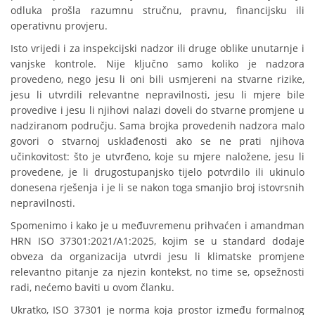
odluka prošla razumnu stručnu, pravnu, financijsku ili
operativnu provjeru.
Isto vrijedi i za inspekcijski nadzor ili druge oblike unutarnje i
vanjske kontrole. Nije ključno samo koliko je nadzora
provedeno, nego jesu li oni bili usmjereni na stvarne rizike,
jesu li utvrdili relevantne nepravilnosti, jesu li mjere bile
provedive i jesu li njihovi nalazi doveli do stvarne promjene u
nadziranom području. Sama brojka provedenih nadzora malo
govori o stvarnoj usklađenosti ako se ne prati njihova
učinkovitost: što je utvrđeno, koje su mjere naložene, jesu li
provedene, je li drugostupanjsko tijelo potvrdilo ili ukinulo
donesena rješenja i je li se nakon toga smanjio broj istovrsnih
nepravilnosti.
Spomenimo i kako je u međuvremenu prihvaćen i amandman
HRN ISO 37301:2021/A1:2025, kojim se u standard dodaje
obveza da organizacija utvrdi jesu li klimatske promjene
relevantno pitanje za njezin kontekst, no time se, opsežnosti
radi, nećemo baviti u ovom članku.
Ukratko, ISO 37301 je norma koja prostor između formalnog