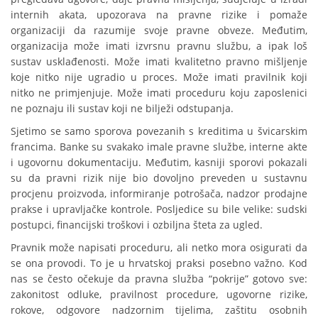
internih akata, upozorava na pravne rizike i pomaže
organizaciji da razumije svoje pravne obveze. Međutim,
organizacija može imati izvrsnu pravnu službu, a ipak loš
sustav usklađenosti. Može imati kvalitetno pravno mišljenje
koje nitko nije ugradio u proces. Može imati pravilnik koji
nitko ne primjenjuje. Može imati proceduru koju zaposlenici
ne poznaju ili sustav koji ne bilježi odstupanja.
Sjetimo se samo sporova povezanih s kreditima u švicarskim
francima. Banke su svakako imale pravne službe, interne akte
i ugovornu dokumentaciju. Međutim, kasniji sporovi pokazali
su da pravni rizik nije bio dovoljno preveden u sustavnu
procjenu proizvoda, informiranje potrošača, nadzor prodajne
prakse i upravljačke kontrole. Posljedice su bile velike: sudski
postupci, financijski troškovi i ozbiljna šteta za ugled.
Pravnik može napisati proceduru, ali netko mora osigurati da
se ona provodi. To je u hrvatskoj praksi posebno važno. Kod
nas se često očekuje da pravna služba “pokrije” gotovo sve:
zakonitost odluke, pravilnost procedure, ugovorne rizike,
rokove, odgovore nadzornim tijelima, zaštitu osobnih