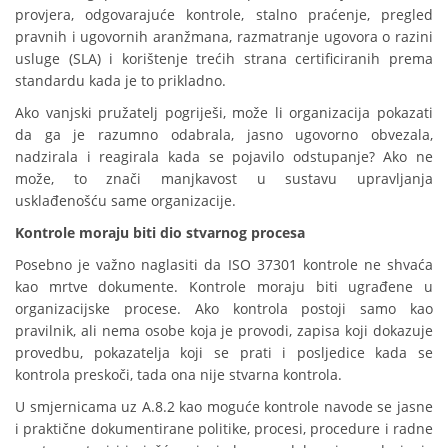
provjera, odgovarajuće kontrole, stalno praćenje, pregled
pravnih i ugovornih aranžmana, razmatranje ugovora o razini
usluge (SLA) i korištenje trećih strana certificiranih prema
standardu kada je to prikladno.
Ako vanjski pružatelj pogriješi, može li organizacija pokazati
da ga je razumno odabrala, jasno ugovorno obvezala,
nadzirala i reagirala kada se pojavilo odstupanje? Ako ne
može, to znači manjkavost u sustavu upravljanja
usklađenošću same organizacije.
Kontrole moraju biti dio stvarnog procesa
Posebno je važno naglasiti da ISO 37301 kontrole ne shvaća
kao mrtve dokumente. Kontrole moraju biti ugrađene u
organizacijske procese. Ako kontrola postoji samo kao
pravilnik, ali nema osobe koja je provodi, zapisa koji dokazuje
provedbu, pokazatelja koji se prati i posljedice kada se
kontrola preskoči, tada ona nije stvarna kontrola.
U smjernicama uz A.8.2 kao moguće kontrole navode se jasne
i praktične dokumentirane politike, procesi, procedure i radne