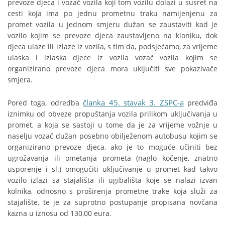
prevoze djeca i vozač vozila koji tom vozilu dolazi u susret na
cesti koja ima po jednu prometnu traku namijenjenu za
promet vozila u jednom smjeru dužan se zaustaviti kad je
vozilo kojim se prevoze djeca zaustavljeno na kloniku, dok
djeca ulaze ili izlaze iz vozila, s tim da, podsjećamo, za vrijeme
ulaska i izlaska djece iz vozila vozač vozila kojim se
organizirano prevoze djeca mora uključiti sve pokazivače
smjera.
članka 45. stavak 3. ZSPC-a
Pored toga, odredba
predviđa
iznimku od obveze propuštanja vozila prilikom uključivanja u
promet, a koja se sastoji u tome da je za vrijeme vožnje u
naselju vozač dužan posebno obilježenom autobusu kojim se
organizirano prevoze djeca, ako je to moguće učiniti bez
ugrožavanja ili ometanja prometa (naglo kočenje, znatno
usporenje i sl.) omogućiti uključivanje u promet kad takvo
vozilo izlazi sa stajališta ili ugibališta koje se nalazi izvan
kolnika, odnosno s proširenja prometne trake koja služi za
stajalište, te je za suprotno postupanje propisana novčana
kazna u iznosu od 130,00 eura.