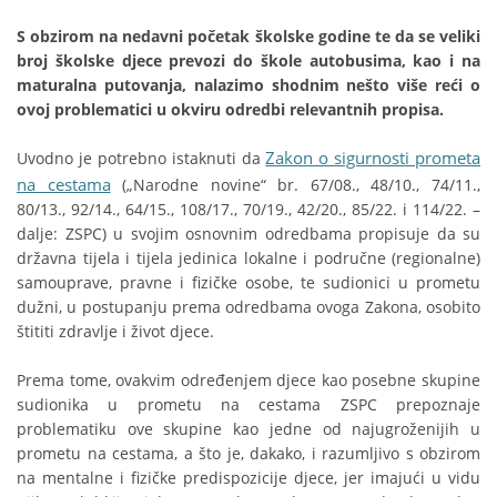
S obzirom na nedavni početak školske godine te da se veliki
broj školske djece prevozi do škole autobusima, kao i na
maturalna putovanja, nalazimo shodnim nešto više reći o
ovoj problematici u okviru odredbi relevantnih propisa.
Zakon o sigurnosti prometa
Uvodno je potrebno istaknuti da
na cestama
(„Narodne novine“ br. 67/08., 48/10., 74/11.,
80/13., 92/14., 64/15., 108/17., 70/19., 42/20., 85/22. i 114/22. –
dalje: ZSPC) u svojim osnovnim odredbama propisuje da su
državna tijela i tijela jedinica lokalne i područne (regionalne)
samouprave, pravne i fizičke osobe, te sudionici u prometu
dužni, u postupanju prema odredbama ovoga Zakona, osobito
štititi zdravlje i život djece.
Prema tome, ovakvim određenjem djece kao posebne skupine
sudionika u prometu na cestama ZSPC prepoznaje
problematiku ove skupine kao jedne od najugroženijih u
prometu na cestama, a što je, dakako, i razumljivo s obzirom
na mentalne i fizičke predispozicije djece, jer imajući u vidu