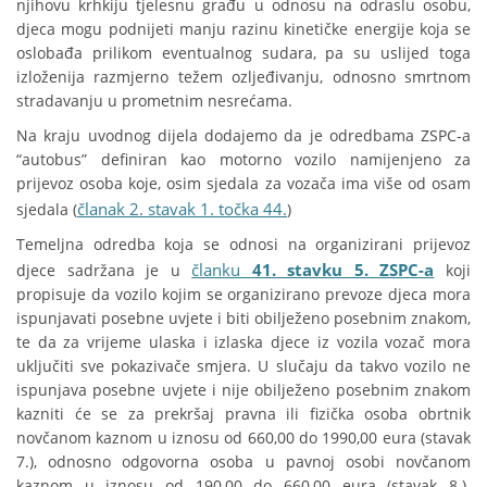
njihovu krhkiju tjelesnu građu u odnosu na odraslu osobu,
djeca mogu podnijeti manju razinu kinetičke energije koja se
oslobađa prilikom eventualnog sudara, pa su uslijed toga
izloženija razmjerno težem ozljeđivanju, odnosno smrtnom
stradavanju u prometnim nesrećama.
Na kraju uvodnog dijela dodajemo da je odredbama ZSPC-a
“autobus” definiran kao motorno vozilo namijenjeno za
prijevoz osoba koje, osim sjedala za vozača ima više od osam
članak 2. stavak 1. točka 44.
sjedala (
)
Temeljna odredba koja se odnosi na organizirani prijevoz
članku
41. stavku 5. ZSPC-a
djece sadržana je u
koji
propisuje da vozilo kojim se organizirano prevoze djeca mora
ispunjavati posebne uvjete i biti obilježeno posebnim znakom,
te da za vrijeme ulaska i izlaska djece iz vozila vozač mora
uključiti sve pokazivače smjera. U slučaju da takvo vozilo ne
ispunjava posebne uvjete i nije obilježeno posebnim znakom
kazniti će se za prekršaj pravna ili fizička osoba obrtnik
novčanom kaznom u iznosu od 660,00 do 1990,00 eura (stavak
7.), odnosno odgovorna osoba u pavnoj osobi novčanom
kaznom u iznosu od 190,00 do 660,00 eura (stavak 8.).