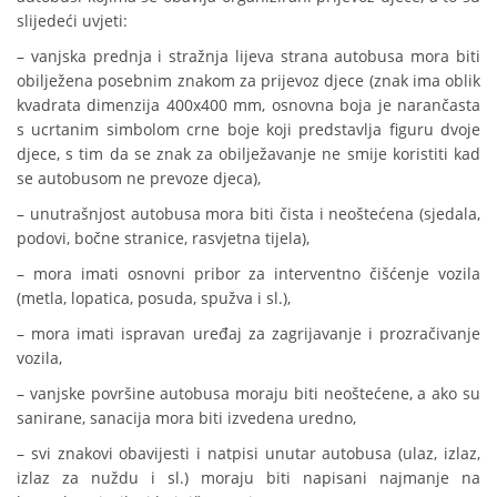
slijedeći uvjeti:
– vanjska prednja i stražnja lijeva strana autobusa mora biti
obilježena posebnim znakom za prijevoz djece (znak ima oblik
kvadrata dimenzija 400x400 mm, osnovna boja je narančasta
s ucrtanim simbolom crne boje koji predstavlja figuru dvoje
djece, s tim da se znak za obilježavanje ne smije koristiti kad
se autobusom ne prevoze djeca),
– unutrašnjost autobusa mora biti čista i neoštećena (sjedala,
podovi, bočne stranice, rasvjetna tijela),
– mora imati osnovni pribor za interventno čišćenje vozila
(metla, lopatica, posuda, spužva i sl.),
– mora imati ispravan uređaj za zagrijavanje i prozračivanje
vozila,
– vanjske površine autobusa moraju biti neoštećene, a ako su
sanirane, sanacija mora biti izvedena uredno,
– svi znakovi obavijesti i natpisi unutar autobusa (ulaz, izlaz,
izlaz za nuždu i sl.) moraju biti napisani najmanje na