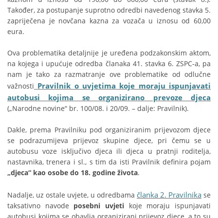
Također, za postupanje suprotno odredbi navedenog stavka 5.
zapriječena je novčana kazna za vozača u iznosu od 60,00
eura.
Ova problematika detaljnije je uređena podzakonskim aktom,
na kojega i upućuje odredba članaka 41. stavka 6. ZSPC-a, pa
nam je tako za razmatranje ove problematike od odlučne
Pravilnik o uvjetima koje moraju ispunjavati
važnosti
autobusi kojima se organizirano prevoze djeca
(„Narodne novine“ br. 100/08. i 20/09. – dalje: Pravilnik).
Dakle, prema Pravilniku pod organiziranim prijevozom djece
se podrazumijeva prijevoz skupine djece, pri čemu se u
autobusu voze isključivo djeca ili djeca u pratnji roditelja,
nastavnika, trenera i sl., s tim da isti Pravilnik definira pojam
„djeca“ kao osobe do 18. godine života
.
članka 2. Pravilnika
Nadalje, uz ostale uvjete, u odredbama
se
taksativno navode
posebni uvjeti
koje moraju ispunjavati
autobusi kojima se obavlja organizirani prijevoz djece, a to su