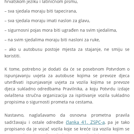
hrvatskom jeziku i latiničnom pismu,
– sva sjedala moraju biti tapecirana,
– sva sjedala moraju imati naslon za glavu,
– sigurnosni pojas mora biti ugrađen na svim sjedalima,
– na svim sjedalima moraju biti nasloni za ruke,
– ako u autobusu postoje mjesta za stajanje, ne smiju se
koristiti.
K tome, potrebno je dodati da će se posebnom Potvrdom o
ispunjavanju uvjeta za autobuse kojima se prevoze djeca
utvrđivati ispunjavanje uvjeta za vozila kojima se prevoze
djeca sukladno odredbama Pravilnika, a koju Potvrdu izdaje
ovlaštena stručna organizacija za ispitivanje vozila sukladno
propisima o sigurnosti prometa na cestama.
Nastavno, naglašavamo da osnovna prometna pravila
članka 41. ZSPC-a
sadržavaju i ostale odredbe
, pa je tako
propisano da je vozač vozila koje se kreće iza vozila kojim se