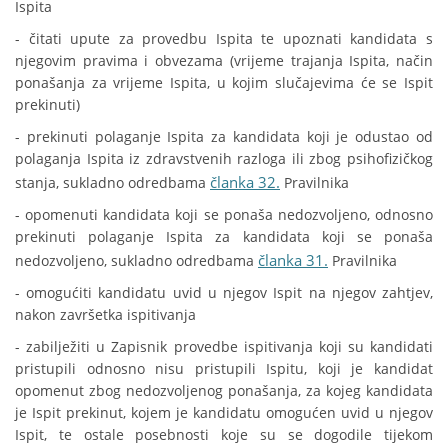
Ispita
- čitati upute za provedbu Ispita te upoznati kandidata s
njegovim pravima i obvezama (vrijeme trajanja Ispita, način
ponašanja za vrijeme Ispita, u kojim slučajevima će se Ispit
prekinuti)
- prekinuti polaganje Ispita za kandidata koji je odustao od
polaganja Ispita iz zdravstvenih razloga ili zbog psihofizičkog
članka 32.
stanja, sukladno odredbama
Pravilnika
- opomenuti kandidata koji se ponaša nedozvoljeno, odnosno
prekinuti polaganje Ispita za kandidata koji se ponaša
članka 31.
nedozvoljeno, sukladno odredbama
Pravilnika
- omogućiti kandidatu uvid u njegov Ispit na njegov zahtjev,
nakon završetka ispitivanja
- zabilježiti u Zapisnik provedbe ispitivanja koji su kandidati
pristupili odnosno nisu pristupili Ispitu, koji je kandidat
opomenut zbog nedozvoljenog ponašanja, za kojeg kandidata
je Ispit prekinut, kojem je kandidatu omogućen uvid u njegov
Ispit, te ostale posebnosti koje su se dogodile tijekom