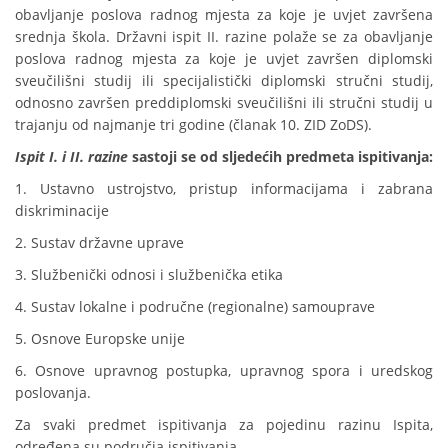
obavljanje poslova radnog mjesta za koje je uvjet završena
srednja škola. Državni ispit II. razine polaže se za obavljanje
poslova radnog mjesta za koje je uvjet završen diplomski
sveučilišni studij ili specijalistički diplomski stručni studij,
odnosno završen preddiplomski sveučilišni ili stručni studij u
trajanju od najmanje tri godine (članak 10. ZID ZoDS).
Ispit I. i II. razine
sastoji se od sljedećih predmeta ispitivanja:
1. Ustavno ustrojstvo, pristup informacijama i zabrana
diskriminacije
2. Sustav državne uprave
3. Službenički odnosi i službenička etika
4. Sustav lokalne i područne (regionalne) samouprave
5. Osnove Europske unije
6. Osnove upravnog postupka, upravnog spora i uredskog
poslovanja.
Za svaki predmet ispitivanja za pojedinu razinu Ispita,
određena su područja ispitivanja.