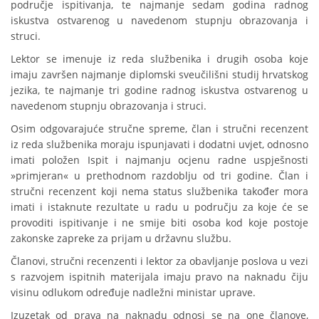
područje ispitivanja, te najmanje sedam godina radnog
iskustva ostvarenog u navedenom stupnju obrazovanja i
struci.
Lektor se imenuje iz reda službenika i drugih osoba koje
imaju završen najmanje diplomski sveučilišni studij hrvatskog
jezika, te najmanje tri godine radnog iskustva ostvarenog u
navedenom stupnju obrazovanja i struci.
Osim odgovarajuće stručne spreme, član i stručni recenzent
iz reda službenika moraju ispunjavati i dodatni uvjet, odnosno
imati položen Ispit i najmanju ocjenu radne uspješnosti
»primjeran« u prethodnom razdoblju od tri godine. Član i
stručni recenzent koji nema status službenika također mora
imati i istaknute rezultate u radu u području za koje će se
provoditi ispitivanje i ne smije biti osoba kod koje postoje
zakonske zapreke za prijam u državnu službu.
Članovi, stručni recenzenti i lektor za obavljanje poslova u vezi
s razvojem ispitnih materijala imaju pravo na naknadu čiju
visinu odlukom određuje nadležni ministar uprave.
Izuzetak od prava na naknadu odnosi se na one članove,