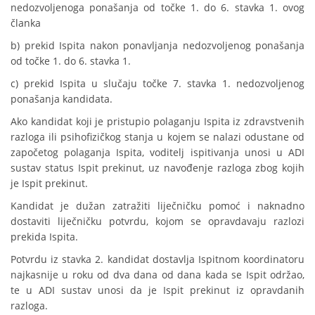
nedozvoljenoga ponašanja od točke 1. do 6. stavka 1. ovog
članka
b) prekid Ispita nakon ponavljanja nedozvoljenog ponašanja
od točke 1. do 6. stavka 1.
c) prekid Ispita u slučaju točke 7. stavka 1. nedozvoljenog
ponašanja kandidata.
Ako kandidat koji je pristupio polaganju Ispita iz zdravstvenih
razloga ili psihofizičkog stanja u kojem se nalazi odustane od
započetog polaganja Ispita, voditelj ispitivanja unosi u ADI
sustav status Ispit prekinut, uz navođenje razloga zbog kojih
je Ispit prekinut.
Kandidat je dužan zatražiti liječničku pomoć i naknadno
dostaviti liječničku potvrdu, kojom se opravdavaju razlozi
prekida Ispita.
Potvrdu iz stavka 2. kandidat dostavlja Ispitnom koordinatoru
najkasnije u roku od dva dana od dana kada se Ispit održao,
te u ADI sustav unosi da je Ispit prekinut iz opravdanih
razloga.