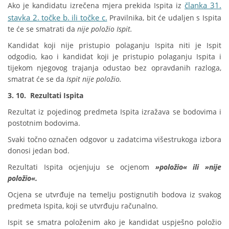
članka 31.
Ako je kandidatu izrečena mjera prekida Ispita iz
stavka 2. točke b. ili točke c.
Pravilnika, bit će udaljen s Ispita
te će se smatrati da
nije položio Ispit.
Kandidat koji nije pristupio polaganju Ispita niti je Ispit
odgodio, kao i kandidat koji je pristupio polaganju Ispita i
tijekom njegovog trajanja odustao bez opravdanih razloga,
smatrat će se da
Ispit nije položio.
3. 10. Rezultati Ispita
Rezultat iz pojedinog predmeta Ispita izražava se bodovima i
postotnim bodovima.
Svaki točno označen odgovor u zadatcima višestrukoga izbora
donosi jedan bod.
Rezultati Ispita ocjenjuju se ocjenom
»položio« ili »nije
položio«.
Ocjena se utvrđuje na temelju postignutih bodova iz svakog
predmeta Ispita, koji se utvrđuju računalno.
Ispit se smatra položenim ako je kandidat uspješno položio