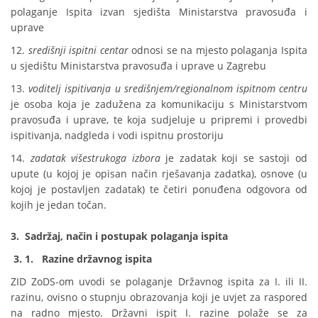
polaganje Ispita izvan sjedišta Ministarstva pravosuđa i
uprave
12.
središnji ispitni centar
odnosi se na mjesto polaganja Ispita
u sjedištu Ministarstva pravosuđa i uprave u Zagrebu
13.
voditelj ispitivanja u središnjem/regionalnom ispitnom centru
je osoba koja je zadužena za komunikaciju s Ministarstvom
pravosuđa i uprave, te koja sudjeluje u pripremi i provedbi
ispitivanja, nadgleda i vodi ispitnu prostoriju
14.
zadatak višestrukoga izbora
je zadatak koji se sastoji od
upute (u kojoj je opisan način rješavanja zadatka), osnove (u
kojoj je postavljen zadatak) te četiri ponuđena odgovora od
kojih je jedan točan.
3.
Sadržaj, način i postupak polaganja ispita
3. 1.
Razine državnog ispita
ZID ZoDS-om uvodi se polaganje Državnog ispita za I. ili II.
razinu, ovisno o stupnju obrazovanja koji je uvjet za raspored
na radno mjesto. Državni ispit I. razine polaže se za