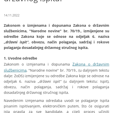
14.11.2022
Zakonom o izmjenama i dopunama Zakona o državnim
službenicima, "Narodne novine" br. 70/19., izmijenjene su
odredbe Zakona koje se odnose na odjeljak 6. naziva
„
državni ispit“
, obvezu, način polaganja, sadržaj i rokove
polaganja dosadašnjeg državnog stručnog ispita.
1. Uvodne odredbe
Zakona o državnim
Zakonom o izmjenama i dopunama
službenicima
, "Narodne novine" br. 70/19., (u daljnjem tekstu
dalje: ZoDS) izmijenjene su odredbe Zakona koje se odnose na
odjeljak 6. naziva „
državni ispit“
(u daljnjem tekstu: Ispit),
obvezu, način polaganja, sadržaj i rokove polaganja
dosadašnjeg državnog stručnog ispita.
Navedenim izmjenama odredaba uvodi se polaganje Ispita
pisanim ispitivanjem, elektroničkim putem, što će osigurati
ista pravila za sve kandidate, a cijeli proces učiniti