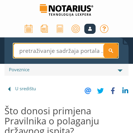
S
Poveznice
U središtu
Što donosi primjena
Pravilnika o polaganju
državnog ispita?