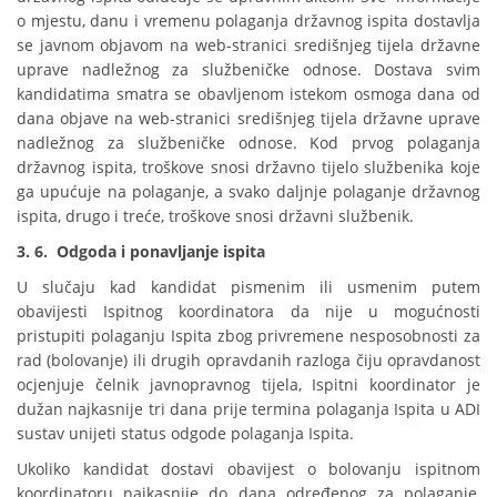
o mjestu, danu i vremenu polaganja državnog ispita dostavlja
se javnom objavom na web-stranici središnjeg tijela državne
uprave nadležnog za službeničke odnose. Dostava svim
kandidatima smatra se obavljenom istekom osmoga dana od
dana objave na web-stranici središnjeg tijela državne uprave
nadležnog za službeničke odnose. Kod prvog polaganja
državnog ispita, troškove snosi državno tijelo službenika koje
ga upućuje na polaganje, a svako daljnje polaganje državnog
ispita, drugo i treće, troškove snosi državni službenik.
3. 6. Odgoda i ponavljanje ispita
U slučaju kad kandidat pismenim ili usmenim putem
obavijesti Ispitnog koordinatora da nije u mogućnosti
pristupiti polaganju Ispita zbog privremene nesposobnosti za
rad (bolovanje) ili drugih opravdanih razloga čiju opravdanost
ocjenjuje čelnik javnopravnog tijela, Ispitni koordinator je
dužan najkasnije tri dana prije termina polaganja Ispita u ADI
sustav unijeti status odgode polaganja Ispita.
Ukoliko kandidat dostavi obavijest o bolovanju ispitnom
koordinatoru najkasnije do dana određenog za polaganje,