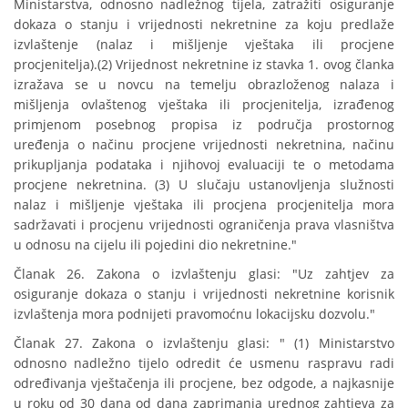
Ministarstva, odnosno nadležnog tijela, zatražiti osiguranje
dokaza o stanju i vrijednosti nekretnine za koju predlaže
izvlaštenje (nalaz i mišljenje vještaka ili procjene
procjenitelja).(2) Vrijednost nekretnine iz stavka 1. ovog članka
izražava se u novcu na temelju obrazloženog nalaza i
mišljenja ovlaštenog vještaka ili procjenitelja, izrađenog
primjenom posebnog propisa iz područja prostornog
uređenja o načinu procjene vrijednosti nekretnina, načinu
prikupljanja podataka i njihovoj evaluaciji te o metodama
procjene nekretnina. (3) U slučaju ustanovljenja služnosti
nalaz i mišljenje vještaka ili procjena procjenitelja mora
sadržavati i procjenu vrijednosti ograničenja prava vlasništva
u odnosu na cijelu ili pojedini dio nekretnine."
Članak 26. Zakona o izvlaštenju glasi: "Uz zahtjev za
osiguranje dokaza o stanju i vrijednosti nekretnine korisnik
izvlaštenja mora podnijeti pravomoćnu lokacijsku dozvolu."
Članak 27. Zakona o izvlaštenju glasi: " (1) Ministarstvo
odnosno nadležno tijelo odredit će usmenu raspravu radi
određivanja vještačenja ili procjene, bez odgode, a najkasnije
u roku od 30 dana od dana zaprimanja urednog zahtjeva za