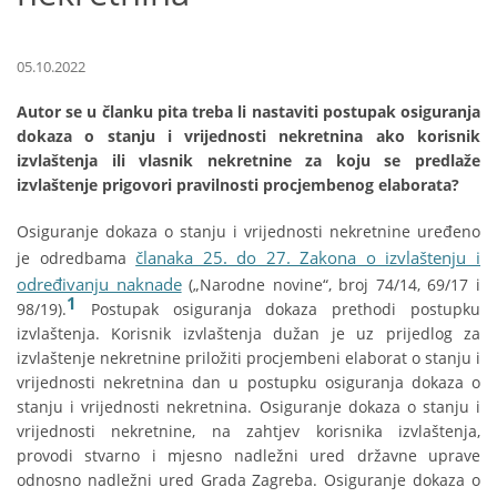
05.10.2022
Autor se u članku pita treba li nastaviti postupak osiguranja
dokaza o stanju i vrijednosti nekretnina ako korisnik
izvlaštenja ili vlasnik nekretnine za koju se predlaže
izvlaštenje prigovori pravilnosti procjembenog elaborata?
Osiguranje dokaza o stanju i vrijednosti nekretnine uređeno
članaka 25. do 27. Zakona o izvlaštenju i
je odredbama
određivanju naknade
(„Narodne novine“, broj 74/14, 69/17 i
1
98/19).
Postupak osiguranja dokaza prethodi postupku
izvlaštenja. Korisnik izvlaštenja dužan je uz prijedlog za
izvlaštenje nekretnine priložiti procjembeni elaborat o stanju i
vrijednosti nekretnina dan u postupku osiguranja dokaza o
stanju i vrijednosti nekretnina. Osiguranje dokaza o stanju i
vrijednosti nekretnine, na zahtjev korisnika izvlaštenja,
provodi stvarno i mjesno nadležni ured državne uprave
odnosno nadležni ured Grada Zagreba. Osiguranje dokaza o