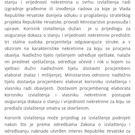
stanju i vrijednosti nekretnina u svrhu izvlaštenja radi
izgradnje građevine ili izvođenja radova za koje je Vlada
Republike Hrvatske donijela odluku o proglašenju strateškog
projekta Republike Hrvatske, provodi Ministarstvo pravosuđa i
uprave. Korisnik izvlaštenja dužan je u prijedlogu za
osiguranje dokaza o stanju i vrijednosti nekretnine predložiti
tri stalna sudska procjenitelja odgovarajuće struke, a s
obzirom na karakteristike nekretnine za koju se procjena
obavlja. Nadležno tijelo rješenjem određuje vještake, nalaže
im predmet vještačenja, određuje očevid i rok u kojem su
vještaci dužni nadležnom tijelu dostaviti procjembeni
elaborat (nalaz i mišljenje). Ministarstvo odnosno nadležno
tijelo dostavlja procjembeni elaborat korisniku izvlaštenja i
vlasniku radi obavijesti. Dostavom procjembenog elaborata
korisniku izvlaštenja i vlasniku nekretnine postupak
osiguranja dokaza o stanju i vrijednosti nekretnine za koju se
predlaže izvlaštenje smatra se dovršenim.
Korisnik izvlaštenja može prijedlog za izvlaštenje podnijeti
nakon što je prema odredbama Zakona o izvlaštenju i
određivanju naknade utvrđen interes Republike Hrvatske za