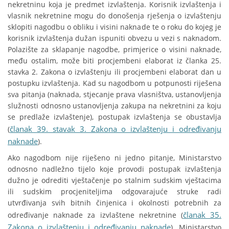
nekretninu koja je predmet izvlaštenja. Korisnik izvlaštenja i
vlasnik nekretnine mogu do donošenja rješenja o izvlaštenju
sklopiti nagodbu o obliku i visini naknade te o roku do kojeg je
korisnik izvlaštenja dužan ispuniti obvezu u vezi s naknadom.
Polazište za sklapanje nagodbe, primjerice o visini naknade,
među ostalim, može biti procjembeni elaborat iz članka 25.
stavka 2. Zakona o izvlaštenju ili procjembeni elaborat dan u
postupku izvlaštenja. Kad su nagodbom u potpunosti riješena
sva pitanja (naknada, stjecanje prava vlasništva, ustanovljenja
služnosti odnosno ustanovljenja zakupa na nekretnini za koju
se predlaže izvlaštenje), postupak izvlaštenja se obustavlja
članak 39. stavak 3. Zakona o izvlaštenju i određivanju
(
naknade
).
Ako nagodbom nije riješeno ni jedno pitanje, Ministarstvo
odnosno nadležno tijelo koje provodi postupak izvlaštenja
dužno je odrediti vještačenje po stalnim sudskim vještacima
ili sudskim procjeniteljima odgovarajuće struke radi
utvrđivanja svih bitnih činjenica i okolnosti potrebnih za
članak 35.
određivanje naknade za izvlaštene nekretnine (
Zakona o izvlaštenju i određivanju naknade
). Ministarstvo