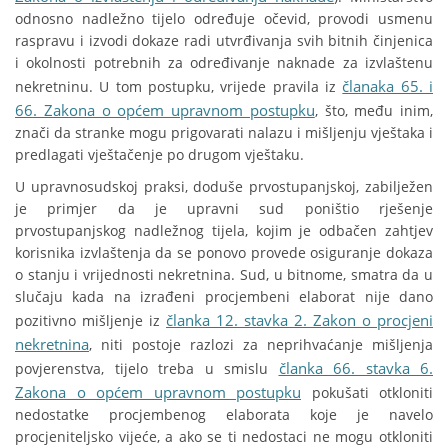
odnosno nadležno tijelo određuje očevid, provodi usmenu
raspravu i izvodi dokaze radi utvrđivanja svih bitnih činjenica
i okolnosti potrebnih za određivanje naknade za izvlaštenu
članaka 65. i
nekretninu. U tom postupku, vrijede pravila iz
66. Zakona o općem upravnom postupku
, što, među inim,
znači da stranke mogu prigovarati nalazu i mišljenju vještaka i
predlagati vještačenje po drugom vještaku.
U upravnosudskoj praksi, doduše prvostupanjskoj, zabilježen
je primjer da je upravni sud poništio rješenje
prvostupanjskog nadležnog tijela, kojim je odbačen zahtjev
korisnika izvlaštenja da se ponovo provede osiguranje dokaza
o stanju i vrijednosti nekretnina. Sud, u bitnome, smatra da u
slučaju kada na izrađeni procjembeni elaborat nije dano
članka 12. stavka 2. Zakon o procjeni
pozitivno mišljenje iz
nekretnina
, niti postoje razlozi za neprihvaćanje mišljenja
članka 66. stavka 6.
povjerenstva, tijelo treba u smislu
Zakona o općem upravnom postupku
pokušati otkloniti
nedostatke procjembenog elaborata koje je navelo
procjeniteljsko vijeće, a ako se ti nedostaci ne mogu otkloniti