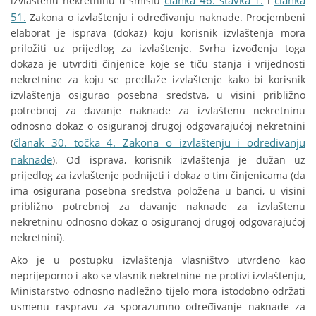
članka 46. stavka 1.
članka
izvlaštenu nekretninu u smislu
i
51.
Zakona o izvlaštenju i određivanju naknade. Procjembeni
elaborat je isprava (dokaz) koju korisnik izvlaštenja mora
priložiti uz prijedlog za izvlaštenje. Svrha izvođenja toga
dokaza je utvrditi činjenice koje se tiču stanja i vrijednosti
nekretnine za koju se predlaže izvlaštenje kako bi korisnik
izvlaštenja osigurao posebna sredstva, u visini približno
potrebnoj za davanje naknade za izvlaštenu nekretninu
odnosno dokaz o osiguranoj drugoj odgovarajućoj nekretnini
članak 30. točka 4. Zakona o izvlaštenju i određivanju
(
naknade
). Od isprava, korisnik izvlaštenja je dužan uz
prijedlog za izvlaštenje podnijeti i dokaz o tim činjenicama (da
ima osigurana posebna sredstva položena u banci, u visini
približno potrebnoj za davanje naknade za izvlaštenu
nekretninu odnosno dokaz o osiguranoj drugoj odgovarajućoj
nekretnini).
Ako je u postupku izvlaštenja vlasništvo utvrđeno kao
neprijeporno i ako se vlasnik nekretnine ne protivi izvlaštenju,
Ministarstvo odnosno nadležno tijelo mora istodobno održati
usmenu raspravu za sporazumno određivanje naknade za