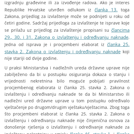
izgradnju građevine ili za izvođenje radova. Ako je interes
članka 13.
Republike Hrvatske utvrđen odlukom iz
toga
Zakona, prijedlog za izvlaštenje može se podnijeti u roku od
četiri godine. Sadržaj prijedloga za izvlaštenje te isprave koje
člancima
se prilažu uz prijedlog za izvlaštenje propisani su
29., 30. i 31. Zakona o izvlaštenju i određivanju naknade
.
članka 25.
Jedna od isprava je i procjembeni elaborat iz
stavka 2. Zakona o izvlaštenju i određivanju naknade
koji
nije stariji od dvije godine.
U praksi Ministarstva i nadležnih ureda državne uprave nije
zabilježeno da bi u postupku osiguranja dokaza o stanju i
vrijednosti nekretnina bilo moguće pobijati pravilnost
procjembenog elaborata iz članka 25. stavka 2. Zakona o
izvlaštenju i određivanju naknade te da bi Ministarstvo ili
nadležni ured državne uprave u tom postupku određivalo
vještačenje po drugom/drugim vještaku/vještacima. Zbog toga
što procjembeni elaborat iz članka 25. stavka 2. Zakona o
izvlaštenju i određivanju naknade nije činjenična osnova za
donošenje rješenja o izvlaštenju i određivanje naknade za