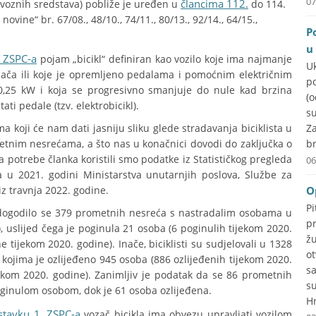
07
člancima 112.
evoznih sredstava) pobliže je uređen u
do 114.
ine“ br. 67/08., 48/10., 74/11., 80/13., 92/14., 64/15.,
P
u
. ZSPC-a
pojam „bicikl“ definiran kao vozilo koje ima najmanje
U
zača ili koje je opremljeno pedalama i pomoćnim električnim
p
0,25 kW i koja se progresivno smanjuje do nule kad brzina
(
ati pedale (tzv. elektrobicikl).
su
a koji će nam dati jasniju sliku glede stradavanja biciklista u
Za
metnim nesrećama, a što nas u konačnici dovodi do zaključka o
br
a potrebe članka koristili smo podatke iz Statističkog pregleda
06
a u 2021. godini Ministarstva unutarnjih poslova, Službe za
iz travnja 2022. godine.
O
P
j dogodilo se 379 prometnih nesreća s nastradalim osobama u
p
), uslijed čega je poginula 21 osoba (6 poginulih tijekom 2020.
ž
 tijekom 2020. godine). Inače, biciklisti su sudjelovali u 1328
o
kojima je ozlijeđeno 945 osoba (886 ozlijeđenih tijekom 2020.
s
jekom 2020. godine). Zanimljiv je podatak da se 86 prometnih
s
poginulom osobom, dok je 61 osoba ozlijeđena.
Hr
stavku 1. ZSPC-a
vozač bicikla ima obvezu upravljati vozilom