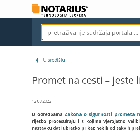
U središtu
Promet na cesti – jeste l
12.08.2022
Zakona o sigurnosti prometa 
U odredbama
rijetko procesuiraju i s kojima vjerojatno vel
nastavku dati ukratko prikaz nekih od takvih prekr