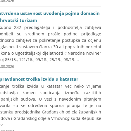
.08.2026
otvrđena ustavnost uvođenja pojma domaćin
 hrvatski turizam
kupno 232 predlagatelja i podnositelja zahtjeva
odnijeli su sredinom prošle godine prijedloge
odnosno zahtjev) za pokretanje postupka za ocjenu
glasnosti sustavom članka 30.a i popratnih odredbi
kona o ugostiteljskoj djelatnosti ("Narodne novine"
oj 85/15., 121/16., 99/18., 25/19., 98/19....
.08.2026
pravdanost troška izvida u katastar
itanje troška izvida u katastar već neko vrijeme
redstavlja kamen spoticanja između različitih
upanijskih sudova. U vezi s navedenim pitanjem
tvorila su se određena sporna pitanja te je na
astanku predsjednika Građanskih odjela županijskih
udova i Građanskog odjela Vrhovnog suda Republike
v...