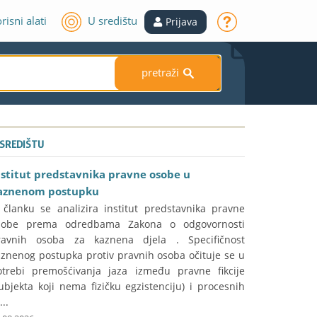
risni alati
U središtu
Prijava
pretraži
S
 SREDIŠTU
nstitut predstavnika pravne osobe u
aznenom postupku
 članku se analizira institut predstavnika pravne
sobe prema odredbama Zakona o odgovornosti
ravnih osoba za kaznena djela . Specifičnost
aznenog postupka protiv pravnih osoba očituje se u
otrebi premošćivanja jaza između pravne fikcije
ubjekta koji nema fizičku egzistenciju) i procesnih
...