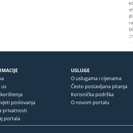
k
st
(E
r
Di
27
RMACIJE
USLUGE
ma
O uslugama i cijenama
 us
Često postavljana pitanja
 korištenja
Korisnička podrška
vjeti poslovanja
O novom portalu
a privatnosti
j portala