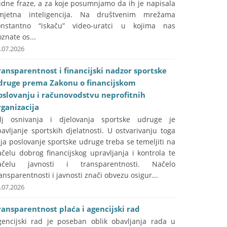
udne fraze, a za koje posumnjamo da ih je napisala
mjetna inteligencija. Na društvenim mrežama
onstantno “iskaču” video-uratci u kojima nas
znate os...
.07.2026
ransparentnost i financijski nadzor sportske
druge prema Zakonu o financijskom
oslovanju i računovodstvu neprofitnih
rganizacija
ilj osnivanja i djelovanja sportske udruge je
avljanje sportskih djelatnosti. U ostvarivanju toga
lja poslovanje sportske udruge treba se temeljiti na
čelu dobrog financijskog upravljanja i kontrola te
ačelu javnosti i transparentnosti. Načelo
ansparentnosti i javnosti znači obvezu osigur...
.07.2026
ransparentnost plaća i agencijski rad
gencijski rad je poseban oblik obavljanja rada u