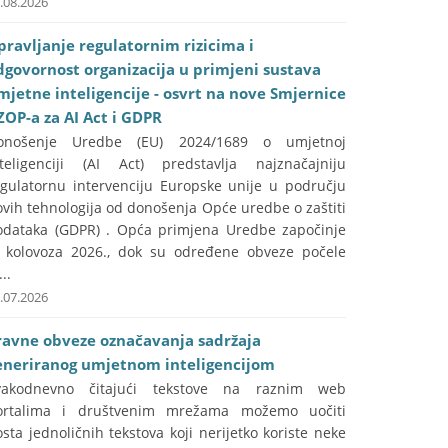
.08.2026
pravljanje regulatornim rizicima i
dgovornost organizacija u primjeni sustava
mjetne inteligencije - osvrt na nove Smjernice
ZOP-a za AI Act i GDPR
onošenje Uredbe (EU) 2024/1689 o umjetnoj
nteligenciji (AI Act) predstavlja najznačajniju
egulatornu intervenciju Europske unije u području
vih tehnologija od donošenja Opće uredbe o zaštiti
odataka (GDPR) . Opća primjena Uredbe započinje
. kolovoza 2026., dok su određene obveze počele
...
.07.2026
ravne obveze označavanja sadržaja
eneriranog umjetnom inteligencijom
vakodnevno čitajući tekstove na raznim web
ortalima i društvenim mrežama možemo uočiti
sta jednoličnih tekstova koji nerijetko koriste neke