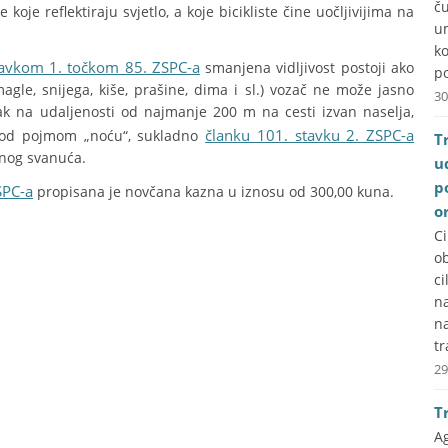
č
koje reflektiraju svjetlo, a koje bicikliste čine uočljivijima na
u
k
tavkom 1. točkom 85. ZSPC-a
smanjena vidljivost postoji ako
po
magle, snijega, kiše, prašine, dima i sl.) vozač ne može jasno
30
ak na udaljenosti od najmanje 200 m na cesti izvan naselja,
članku 101. stavku 2. ZSPC-a
pod pojmom „noću“, sukladno
T
unog svanuća.
u
p
SPC-a
propisana je novčana kazna u iznosu od 300,00 kuna.
o
C
ob
ci
na
n
tr
29
T
A