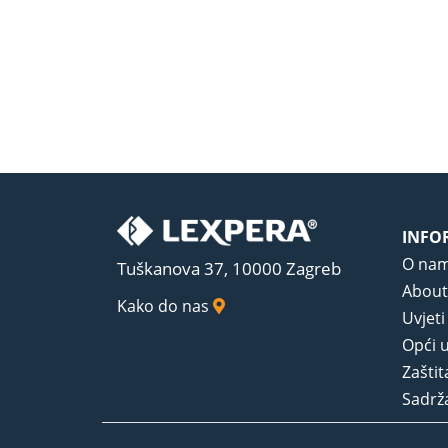
INFO
O na
Tuškanova 37, 10000 Zagreb
About
Kako do nas
Uvjeti
Opći u
Zaštit
Sadrža