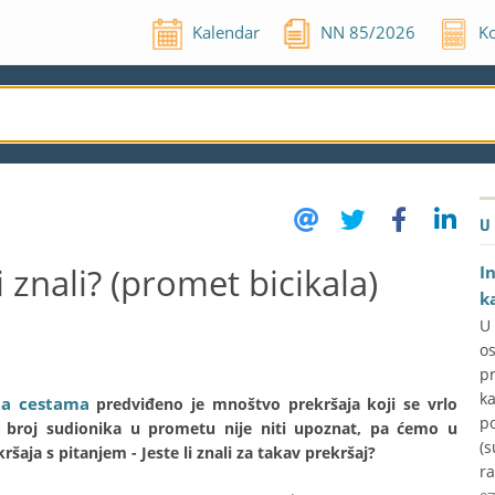
Kalendar
NN
85
/
2026
Ko
U
i znali? (promet bicikala)
I
k
U
o
p
k
na cestama
predviđeno je mnoštvo prekršaja koji se vrlo
p
iki broj sudionika u prometu nije niti upoznat, pa ćemo u
(s
šaja s pitanjem - Jeste li znali za takav prekršaj?
ra