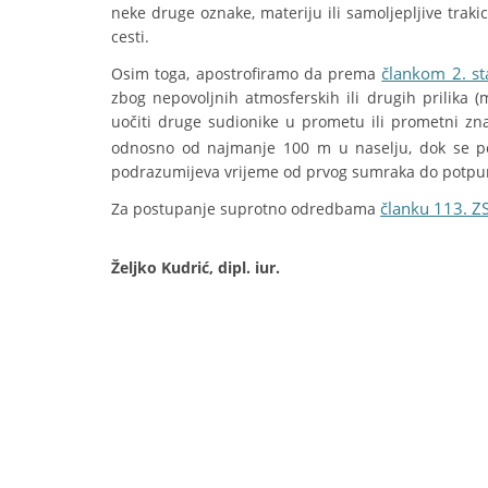
neke druge oznake, materiju ili samoljepljive trakice 
cesti.
člankom 2. s
Osim toga, apostrofiramo da prema
zbog nepovoljnih atmosferskih ili drugih prilika (
uočiti druge sudionike u prometu ili prometni zn
odnosno od najmanje 100 m u naselju, dok se 
podrazumijeva vrijeme od prvog sumraka do potp
članku 113. Z
Za postupanje suprotno odredbama
Željko Kudrić, dipl. iur.