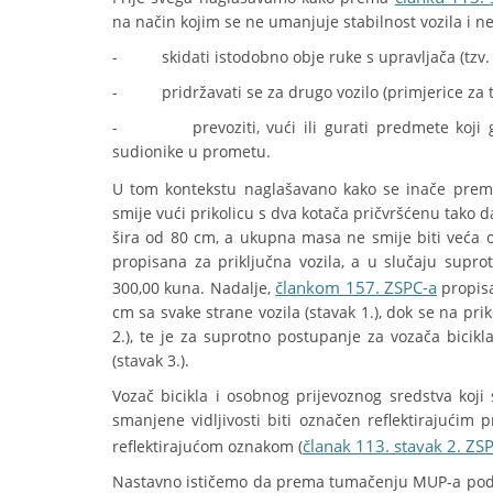
na način kojim se ne umanjuje stabilnost vozila i n
- skidati istodobno obje ruke s upravljača (tzv. 
- pridržavati se za drugo vozilo (primjerice za tra
- prevoziti, vući ili gurati predmete koji ga
sudionike u prometu.
U tom kontekstu naglašavano kako se inače pre
smije vući prikolicu s dva kotača pričvršćenu tako da
šira od 80 cm, a ukupna masa ne smije biti veća o
propisana za priključna vozila, a u slučaju sup
člankom 157. ZSPC-a
300,00 kuna. Nadalje,
propisa
cm sa svake strane vozila (stavak 1.), dok se na pri
2.), te je za suprotno postupanje za vozača bici
(stavak 3.).
Vozač bicikla i osobnog prijevoznog sredstva koji
smanjene vidljivosti biti označen reflektirajućim 
članak 113. stavak 2. ZS
reflektirajućom oznakom (
Nastavno ističemo da prema tumačenju MUP-a pod p