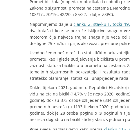
Promet bicikala (mopeda, motocikala i osobnih prij
Zakona o sigurnosti prometa na cestama („Narodne nov
108/17., 70/19., 42/20. i 85/22.– dalje ZSPC).
članku 2. stavku 1. točki 49
Napominjemo da je u
dva kotača i koje se pokreće isključivo snagom vo
motorom čija najveća trajna snaga nije veća od 
dostigne 25 km/h, ili prije, ako vozač prestane pokret
Uvodno ćemo nešto reći i o statističkim pokazateljim
prometu, kao i glede sudjelovanja biciklista u pro
važnosti statusa biciklista u prometu na cestama. Z
temeljnih sigurnosnih pokazatelja i rezultata rad
strateško planiranje, statistiku i unaprjeđenje rada 
Dakle, tijekom 2021. godine u Republici Hrvatsko
vidu naleta na bicikl (14,7% više nego 2020. godine
godine), dok su 373 osobe ozlijeđene (334 ozlijeđene
prometnih nesreća (u 1193 tijekom 2020. godine) u 
godine), dok je 28 osoba poginulo (9 poginulih ti
nesreća dogodilo na biciklističkoj stazi, s jednom 
članku 113. 
Prije svega naglašavamo kako prema