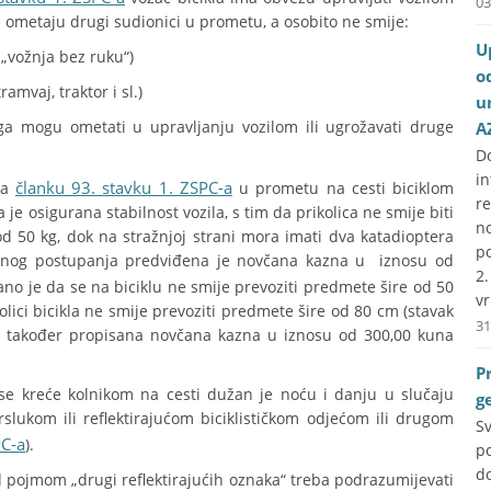
03
e ometaju drugi sudionici u prometu, a osobito ne smije:
U
„vožnja bez ruku“)
o
mvaj, traktor i sl.)
u
 mogu ometati u upravljanju vozilom ili ugrožavati druge
A
D
i
članku 93. stavku 1. ZSPC-a
ma
u prometu na cesti biciklom
r
 je osigurana stabilnost vozila, s tim da prikolica ne smije biti
no
d 50 kg, dok na stražnjoj strani mora imati dva katadioptera
p
rotnog postupanja predviđena je novčana kazna u iznosu od
2
no je da se na biciklu ne smije prevoziti predmete šire od 50
vr
kolici bicikla ne smije prevoziti predmete šire od 80 cm (stavak
31
kla također propisana novčana kazna u iznosu od 300,00 kuna
P
 se kreće kolnikom na cesti dužan je noću i danju u slučaju
g
prslukom ili reflektirajućom biciklističkom odjećom ili drugom
S
PC-a
).
p
do
ojmom „drugi reflektirajućih oznaka“ treba podrazumijevati