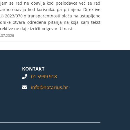
ojem se rad ne obavlja kod poslodavca već se rad
varno obavlja kod korisnika, pa primjena Direktive
U) 2023/970 o transparentnosti plaća na ustupljene
adnike otvara određena pitanja na koja sam tekst
rektive ne daje izričit odgovor. U nast...
.07.2026
KONTAKT
01 5999 918
info@notarius.hr