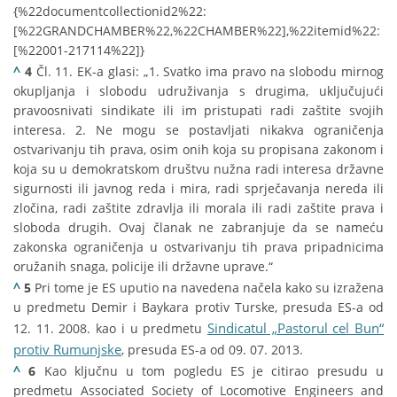
{%22documentcollectionid2%22:
[%22GRANDCHAMBER%22,%22CHAMBER%22],%22itemid%22:
[%22001-217114%22]}
^
4
Čl. 11. EK-a glasi: „1. Svatko ima pravo na slobodu mirnog
okupljanja i slobodu udruživanja s drugima, uključujući
pravoosnivati sindikate ili im pristupati radi zaštite svojih
interesa. 2. Ne mogu se postavljati nikakva ograničenja
ostvarivanju tih prava, osim onih koja su propisana zakonom i
koja su u demokratskom društvu nužna radi interesa državne
sigurnosti ili javnog reda i mira, radi sprječavanja nereda ili
zločina, radi zaštite zdravlja ili morala ili radi zaštite prava i
sloboda drugih. Ovaj članak ne zabranjuje da se nameću
zakonska ograničenja u ostvarivanju tih prava pripadnicima
oružanih snaga, policije ili državne uprave.“
^
5
Pri tome je ES uputio na navedena načela kako su izražena
u predmetu Demir i Baykara protiv Turske, presuda ES-a od
Sindicatul „Pastorul cel Bun“
12. 11. 2008. kao i u predmetu
protiv Rumunjske
, presuda ES-a od 09. 07. 2013.
^
6
Kao ključnu u tom pogledu ES je citirao presudu u
predmetu Associated Society of Locomotive Engineers and