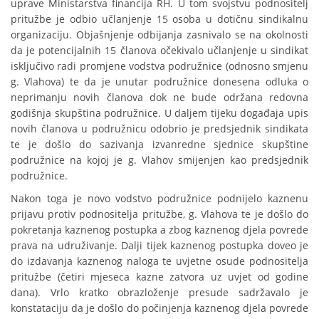
uprave Ministarstva financija RH. U tom svojstvu podnositelj
pritužbe je odbio učlanjenje 15 osoba u dotičnu sindikalnu
organizaciju. Objašnjenje odbijanja zasnivalo se na okolnosti
da je potencijalnih 15 članova očekivalo učlanjenje u sindikat
isključivo radi promjene vodstva podružnice (odnosno smjenu
g. Vlahova) te da je unutar podružnice donesena odluka o
neprimanju novih članova dok ne bude održana redovna
godišnja skupština podružnice. U daljem tijeku događaja upis
novih članova u podružnicu odobrio je predsjednik sindikata
te je došlo do sazivanja izvanredne sjednice skupštine
podružnice na kojoj je g. Vlahov smijenjen kao predsjednik
podružnice.
Nakon toga je novo vodstvo podružnice podnijelo kaznenu
prijavu protiv podnositelja pritužbe, g. Vlahova te je došlo do
pokretanja kaznenog postupka a zbog kaznenog djela povrede
prava na udruživanje. Dalji tijek kaznenog postupka doveo je
do izdavanja kaznenog naloga te uvjetne osude podnositelja
pritužbe (četiri mjeseca kazne zatvora uz uvjet od godine
dana). Vrlo kratko obrazloženje presude sadržavalo je
konstataciju da je došlo do počinjenja kaznenog djela povrede