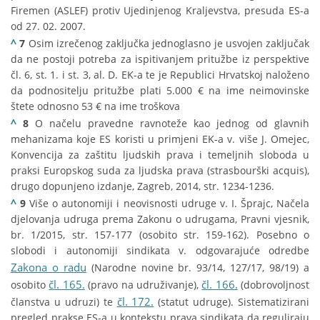
Firemen (ASLEF) protiv Ujedinjenog Kraljevstva, presuda ES-a
od 27. 02. 2007.
^
7
Osim izrečenog zaključka jednoglasno je usvojen zaključak
da ne postoji potreba za ispitivanjem pritužbe iz perspektive
čl. 6, st. 1. i st. 3, al. D. EK-a te je Republici Hrvatskoj naloženo
da podnositelju pritužbe plati 5.000 € na ime neimovinske
štete odnosno 53 € na ime troškova
^
8
O načelu pravedne ravnoteže kao jednog od glavnih
mehanizama koje ES koristi u primjeni EK-a v. više J. Omejec,
Konvencija za zaštitu ljudskih prava i temeljnih sloboda u
praksi Europskog suda za ljudska prava (strasbourški acquis),
drugo dopunjeno izdanje, Zagreb, 2014, str. 1234-1236.
^
9
Više o autonomiji i neovisnosti udruge v. I. Šprajc, Načela
djelovanja udruga prema Zakonu o udrugama, Pravni vjesnik,
br. 1/2015, str. 157-177 (osobito str. 159-162). Posebno o
slobodi i autonomiji sindikata v. odgovarajuće odredbe
Zakona o radu
(Narodne novine br. 93/14, 127/17, 98/19) a
čl. 165.
čl. 166.
osobito
(pravo na udruživanje),
(dobrovoljnost
čl. 172.
članstva u udruzi) te
(statut udruge). Sistematizirani
pregled prakse ES-a u kontekstu prava sindikata da reguliraju