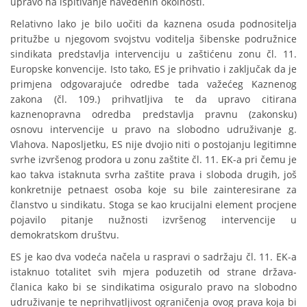
upravo na ispitivanje navedenih okolnosti.
Relativno lako je bilo uočiti da kaznena osuda podnositelja
pritužbe u njegovom svojstvu voditelja šibenske podružnice
sindikata predstavlja intervenciju u zaštićenu zonu čl. 11.
Europske konvencije. Isto tako, ES je prihvatio i zaključak da je
primjena odgovarajuće odredbe tada važećeg Kaznenog
zakona (čl. 109.) prihvatljiva te da upravo citirana
kaznenopravna odredba predstavlja pravnu (zakonsku)
osnovu intervencije u pravo na slobodno udruživanje g.
Vlahova. Naposljetku, ES nije dvojio niti o postojanju legitimne
svrhe izvršenog prodora u zonu zaštite čl. 11. EK-a pri čemu je
kao takva istaknuta svrha zaštite prava i sloboda drugih, još
konkretnije petnaest osoba koje su bile zainteresirane za
članstvo u sindikatu. Stoga se kao krucijalni element procjene
pojavilo pitanje nužnosti izvršenog intervencije u
demokratskom društvu.
ES je kao dva vodeća načela u raspravi o sadržaju čl. 11. EK-a
istaknuo totalitet svih mjera poduzetih od strane država-
članica kako bi se sindikatima osiguralo pravo na slobodno
udruživanje te neprihvatljivost ograničenja ovog prava koja bi