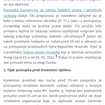
na ove okolnosti.
Europska konvencija za zaštitu ljudskih prava i temeljnih
sloboda
(dalje: EK) prepoznala je navedene zahtjeve pa je
kako u tekstu referentne odredbe (čl. 11.), tako i u postupanju
Europskog suda za ljudska prava (dalje: ES) pružila više
primjera kojima se iskazala osobita osjetljivost naspram bilo
2
kakvog pokušaja sužavanja slobode udruživanja.
Jedan od
takvih predmeta nedavno se našao pred ES-om a odnosio se
na postupanje pravosudnih tijela Republike Hrvatske. Riječ je
Vlahov protiv Hrvatske
o predmetu
koji je okončan presudom
3
Prvog vijeća ES-a od 05. 05. 2022.
Prikaz te pravne implikacije
ove presude tema su ovog članka.
2. Tijek postupka pred hrvatskim tijelima
Konkretan predmet kao slučaj pred ES-om posljedica je
postupanja hrvatskih kaznenih sudova odnosno u krajnjoj
instanci Ustavnog suda RH. Naime, g. Vlahov kao podnositelj
pritužbe pred ES-om je bio čelnik podružnice jedne od dvije
sindikalne organizacije koje su djelovale unutar Carinske