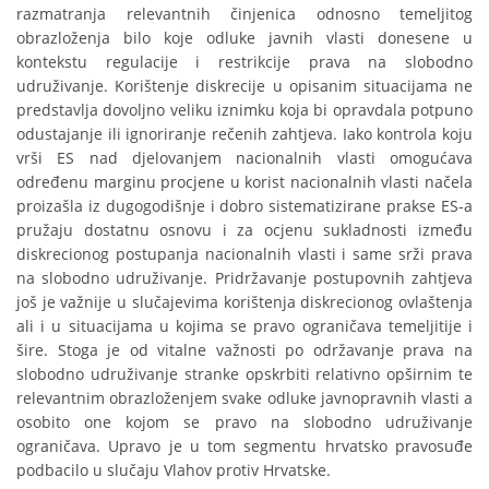
razmatranja relevantnih činjenica odnosno temeljitog
obrazloženja bilo koje odluke javnih vlasti donesene u
kontekstu regulacije i restrikcije prava na slobodno
udruživanje. Korištenje diskrecije u opisanim situacijama ne
predstavlja dovoljno veliku iznimku koja bi opravdala potpuno
odustajanje ili ignoriranje rečenih zahtjeva. Iako kontrola koju
vrši ES nad djelovanjem nacionalnih vlasti omogućava
određenu marginu procjene u korist nacionalnih vlasti načela
proizašla iz dugogodišnje i dobro sistematizirane prakse ES-a
pružaju dostatnu osnovu i za ocjenu sukladnosti između
diskrecionog postupanja nacionalnih vlasti i same srži prava
na slobodno udruživanje. Pridržavanje postupovnih zahtjeva
još je važnije u slučajevima korištenja diskrecionog ovlaštenja
ali i u situacijama u kojima se pravo ograničava temeljitije i
šire. Stoga je od vitalne važnosti po održavanje prava na
slobodno udruživanje stranke opskrbiti relativno opširnim te
relevantnim obrazloženjem svake odluke javnopravnih vlasti a
osobito one kojom se pravo na slobodno udruživanje
ograničava. Upravo je u tom segmentu hrvatsko pravosuđe
podbacilo u slučaju Vlahov protiv Hrvatske.