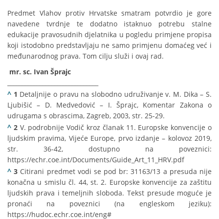
Predmet Vlahov protiv Hrvatske smatram potvrdio je gore
navedene tvrdnje te dodatno istaknuo potrebu stalne
edukacije pravosudnih djelatnika u pogledu primjene propisa
koji istodobno predstavljaju ne samo primjenu domaćeg već i
međunarodnog prava. Tom cilju služi i ovaj rad.
mr. sc. Ivan Šprajc
_______________________________
^
1
Detaljnije o pravu na slobodno udruživanje v. M. Dika – S.
Ljubišić – D. Medvedović – I. Šprajc, Komentar Zakona o
udrugama s obrascima, Zagreb, 2003, str. 25-29.
^
2
V. podrobnije Vodič kroz članak 11. Europske konvencije o
ljudskim pravima, Vijeće Europe, prvo izdanje – kolovoz 2019,
str. 36-42, dostupno na poveznici:
https://echr.coe.int/Documents/Guide_Art_11_HRV.pdf
^
3
Citirani predmet vodi se pod br: 31163/13 a presuda nije
konačna u smislu čl. 44, st. 2. Europske konvencije za zaštitu
ljudskih prava i temeljnih sloboda. Tekst presude moguće je
pronaći na poveznici (na engleskom jeziku):
https://hudoc.echr.coe.int/eng#