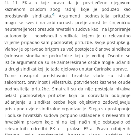
čl. 11. EK-a a koje pravo da je povrijeđeno njegovom
kaznenom osudom zbog radnji koje je poduzeo kao
4
predstavnik sindikata.
Argumenti podnositelja pritužbe
mogu se svesti na arbitrarnost, pretjeranost te činjeničnu
neutemeljenost presuda hrvatskih sudova kao i na ignoriranje
autonomije i neovisnosti sindikata kojem je u relevantno
vrijeme pripadao sam podnositelj pritužbe. Svoje postupke g.
Vlahov je opravdao brigom za već postojeće članove sindikata
(odnosno sindikalne podružnice koju je vodio). Osobito se
ističe argument da su se zainteresirane osobe mogle učlaniti
u drugi sindikat koji je tada djelovao unutar Carinske uprave.
Tome nasuprot predstavnici hrvatske vlade su isticali
zakonitost, pravilnost i višestruku potvrđenost kaznene osude
podnositelja pritužbe. Smatrali su da nije postojala nikakva
ovlast podnositelja pritužbe koja bi opravdala odbijanje
učlanjenja u sindikat osoba koje objektivno zadovoljavaju
pristupne uvjete sindikalne organizacije. Stoga su postupanje
i odluke hrvatskih sudova potpuno usklađene s relevantnim
hrvatskim pravom koje ni na koji način nije odstupalo od
relevantnih odredbi EK-a i prakse ES-a. Pravo odbijenih