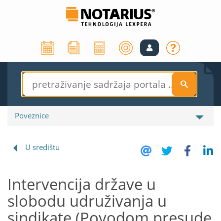
S
Poveznice
U središtu
Intervencija države u
slobodu udruživanja u
sindikate (Povodom presude