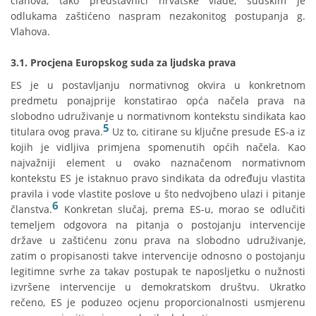
članova, tako predstavnici hrvatske vlade, sudskim je
odlukama zaštićeno naspram nezakonitog postupanja g.
Vlahova.
3.1. Procjena Europskog suda za ljudska prava
ES je u postavljanju normativnog okvira u konkretnom
predmetu ponajprije konstatirao opća načela prava na
slobodno udruživanje u normativnom kontekstu sindikata kao
5
titulara ovog prava.
Uz to, citirane su ključne presude ES-a iz
kojih je vidljiva primjena spomenutih općih načela. Kao
najvažniji element u ovako naznačenom normativnom
kontekstu ES je istaknuo pravo sindikata da određuju vlastita
pravila i vode vlastite poslove u što nedvojbeno ulazi i pitanje
6
članstva.
Konkretan slučaj, prema ES-u, morao se odlučiti
temeljem odgovora na pitanja o postojanju intervencije
države u zaštićenu zonu prava na slobodno udruživanje,
zatim o propisanosti takve intervencije odnosno o postojanju
legitimne svrhe za takav postupak te naposljetku o nužnosti
izvršene intervencije u demokratskom društvu. Ukratko
rečeno, ES je poduzeo ocjenu proporcionalnosti usmjerenu