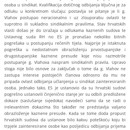
osoba u sindikat. Kvalifikacija dotičnog odbijanja ključna je za
odluku u konkretnom slučaju; postavlja se pitanje je li g.
Vlahov postupao neracionalno i uz zlouporabu ovlasti te
suprotno ili sukladno sindikalnim pravilima. Stav hrvatskih
vlasti došao je do izražaja u odlukama kaznenih sudova te
Ustavnog suda RH no ES je pronašao nekoliko bitnih
pogrešaka u postupanju rečenih tijela. Najprije je istaknuta
pogreška u nedostatnom obrazloženju prvostupanjske i
drugostupanjske kaznene presude koje nisu razmotrile
postupanje g. Vlahova naspram sindikalnih pravila. Upravo
stoga nije bilo osnove za zaključak o tome da g. Vlahov ne
zastupa interese postojećih članova odnosno da mu ne
pripada ovlast odbijanja učlanjenja u sindikat zainteresiranih
osoba. Jednako tako, ES je ustanovio da su hrvatski sudovi
pogrešno ustanovili činjenično stanje jer su odbili predložene
dokaze (saslušanje svjedoka) navodeći samo da se radi o
irelevantnim dokazima što također ne predstavlja valjano
obrazloženje kaznene presude. Kada se tome doda propust
hrvatskih sudova da ustanove bilo kakvu poteškoću koju bi
trpjele zainteresirane osobe kao posljedicu odbijanja prijema