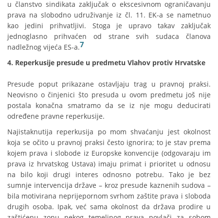
u članstvo sindikata zaključak o ekscesivnom ograničavanju
prava na slobodno udruživanje iz čl. 11. EK-a se nametnuo
kao jedini prihvatljivi. Stoga je upravo takav zaključak
jednoglasno prihvaćen od strane svih sudaca članova
7
nadležnog vijeća ES-a.
4. Reperkusije presude u predmetu Vlahov protiv Hrvatske
Presude poput prikazane ostavljaju trag u pravnoj praksi.
Neovisno o činjenici što presuda u ovom predmetu još nije
postala konačna smatramo da se iz nje mogu deducirati
određene pravne reperkusije.
Najistaknutija reperkusija po mom shvaćanju jest okolnost
koja se očito u pravnoj praksi često ignorira; to je stav prema
kojem prava i slobode iz Europske konvencije (odgovaraju im
prava iz hrvatskog Ustava) imaju primat i prioritet u odnosu
na bilo koji drugi interes odnosno potrebu. Tako je bez
sumnje intervencija države – kroz presude kaznenih sudova –
bila motivirana neprijepornom svrhom zaštite prava i sloboda
drugih osoba. Ipak, već sama okolnost da država prodire u
zaštićenu zonu nekog temeljnog prava povlači za sobom