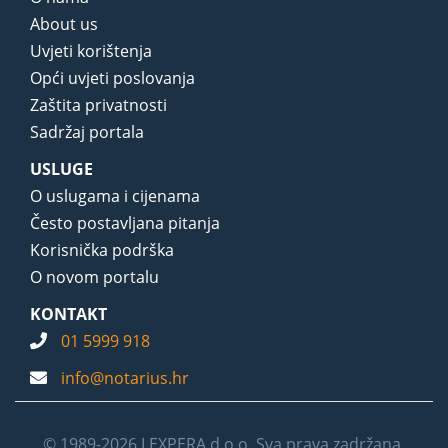
About us
Uvjeti korištenja
Opći uvjeti poslovanja
Zaštita privatnosti
Sadržaj portala
USLUGE
O uslugama i cijenama
Često postavljana pitanja
Korisnička podrška
O novom portalu
KONTAKT
01 5999 918
info@notarius.hr
© 1989-2026 LEXPERA d.o.o. Sva prava zadržana.