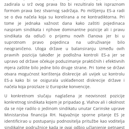
zadirala u srž ovog prava što bi rezultiralo tek ispraznom
formom prava bez stvarnog sadržaja. Po mišljenju ES-a radi
se o dva načela koja su korelirana a ne kontradiktorna. Pri
tome je jednaka važnost dana kako zaštiti pojedinaca
naspram sindikata i njihove dominantne pozicije ali i pravu
sindikata da odluči o prijemu novih članova jer bi u
suprotnom pravo pojedinca na udruživanje bilo
neograničeno. Uloga države u balansiranju između ovih
pravnih pozicija također je podložna kontroli ES-a jer se
upravo od države očekuje poduzimanje praktičnih i efektivnih
mjera zaštite bilo jedne bilo druge strane. Pri tome se državi
otvara mogućnost korištenja diskrecije ali uvijek uz kontrolu
ES-a kako bi se osigurala usklađenost diskrecije države i
načela koja proizlaze iz Europske konvencije.
U konkretnom slučaju naglašena je neovisnost pozicije
konkretnog sindikata kojem je pripadao g. Vlahov ali i okolnost
da se nije radilo o jedinom sindikatu unutar Carinske uprave
Ministarstva financija RH. Najvažnije sporne pitanje ES je
identificirao u postupanju podnositelja pritužbe kao voditelja
sindikalne podružnice kada je ovaj odbio učlanjenje petnaest