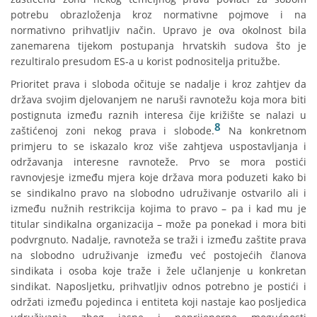
potrebu obrazloženja kroz normativne pojmove i na
normativno prihvatljiv način. Upravo je ova okolnost bila
zanemarena tijekom postupanja hrvatskih sudova što je
rezultiralo presudom ES-a u korist podnositelja pritužbe.
Prioritet prava i sloboda očituje se nadalje i kroz zahtjev da
država svojim djelovanjem ne naruši ravnotežu koja mora biti
postignuta između raznih interesa čije križište se nalazi u
8
zaštićenoj zoni nekog prava i slobode.
Na konkretnom
primjeru to se iskazalo kroz više zahtjeva uspostavljanja i
održavanja interesne ravnoteže. Prvo se mora postići
ravnovjesje između mjera koje država mora poduzeti kako bi
se sindikalno pravo na slobodno udruživanje ostvarilo ali i
između nužnih restrikcija kojima to pravo – pa i kad mu je
titular sindikalna organizacija – može pa ponekad i mora biti
podvrgnuto. Nadalje, ravnoteža se traži i između zaštite prava
na slobodno udruživanje između već postojećih članova
sindikata i osoba koje traže i žele učlanjenje u konkretan
sindikat. Naposljetku, prihvatljiv odnos potrebno je postići i
održati između pojedinca i entiteta koji nastaje kao posljedica