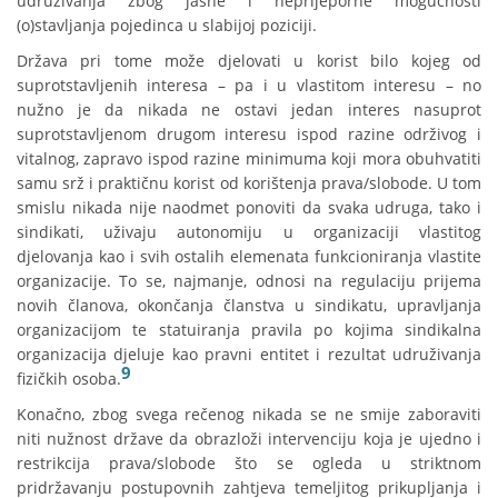
udruživanja zbog jasne i neprijeporne mogućnosti
(o)stavljanja pojedinca u slabijoj poziciji.
Država pri tome može djelovati u korist bilo kojeg od
suprotstavljenih interesa – pa i u vlastitom interesu – no
nužno je da nikada ne ostavi jedan interes nasuprot
suprotstavljenom drugom interesu ispod razine održivog i
vitalnog, zapravo ispod razine minimuma koji mora obuhvatiti
samu srž i praktičnu korist od korištenja prava/slobode. U tom
smislu nikada nije naodmet ponoviti da svaka udruga, tako i
sindikati, uživaju autonomiju u organizaciji vlastitog
djelovanja kao i svih ostalih elemenata funkcioniranja vlastite
organizacije. To se, najmanje, odnosi na regulaciju prijema
novih članova, okončanja članstva u sindikatu, upravljanja
organizacijom te statuiranja pravila po kojima sindikalna
organizacija djeluje kao pravni entitet i rezultat udruživanja
9
fizičkih osoba.
Konačno, zbog svega rečenog nikada se ne smije zaboraviti
niti nužnost države da obrazloži intervenciju koja je ujedno i
restrikcija prava/slobode što se ogleda u striktnom
pridržavanju postupovnih zahtjeva temeljitog prikupljanja i