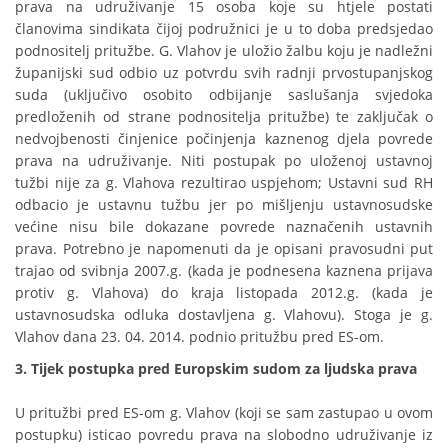
prava na udruživanje 15 osoba koje su htjele postati
članovima sindikata čijoj podružnici je u to doba predsjedao
podnositelj pritužbe. G. Vlahov je uložio žalbu koju je nadležni
županijski sud odbio uz potvrdu svih radnji prvostupanjskog
suda (uključivo osobito odbijanje saslušanja svjedoka
predloženih od strane podnositelja pritužbe) te zaključak o
nedvojbenosti činjenice počinjenja kaznenog djela povrede
prava na udruživanje. Niti postupak po uloženoj ustavnoj
tužbi nije za g. Vlahova rezultirao uspjehom; Ustavni sud RH
odbacio je ustavnu tužbu jer po mišljenju ustavnosudske
većine nisu bile dokazane povrede naznačenih ustavnih
prava. Potrebno je napomenuti da je opisani pravosudni put
trajao od svibnja 2007.g. (kada je podnesena kaznena prijava
protiv g. Vlahova) do kraja listopada 2012.g. (kada je
ustavnosudska odluka dostavljena g. Vlahovu). Stoga je g.
Vlahov dana 23. 04. 2014. podnio pritužbu pred ES-om.
3. Tijek postupka pred Europskim sudom za ljudska prava
U pritužbi pred ES-om g. Vlahov (koji se sam zastupao u ovom
postupku) isticao povredu prava na slobodno udruživanje iz