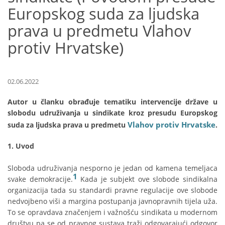
Europskog suda za ljudska
prava u predmetu Vlahov
protiv Hrvatske)
02.06.2022
Autor u članku obrađuje tematiku intervencije države u
slobodu udruživanja u sindikate kroz presudu Europskog
Vlahov protiv Hrvatske
suda za ljudska prava u predmetu
.
1. Uvod
Sloboda udruživanja nesporno je jedan od kamena temeljaca
1
svake demokracije.
Kada je subjekt ove slobode sindikalna
organizacija tada su standardi pravne regulacije ove slobode
nedvojbeno viši a margina postupanja javnopravnih tijela uža.
To se opravdava značenjem i važnošću sindikata u modernom
društvu pa se od pravnog sustava traži odgovarajući odgovor