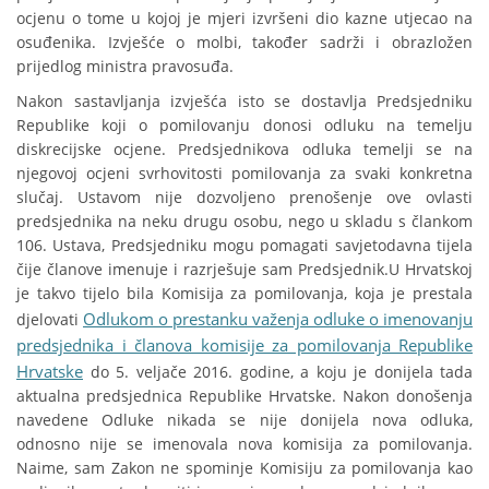
ocjenu o tome u kojoj je mjeri izvršeni dio kazne utjecao na
osuđenika. Izvješće o molbi, također sadrži i obrazložen
prijedlog ministra pravosuđa.
Nakon sastavljanja izvješća isto se dostavlja Predsjedniku
Republike koji o pomilovanju donosi odluku na temelju
diskrecijske ocjene. Predsjednikova odluka temelji se na
njegovoj ocjeni svrhovitosti pomilovanja za svaki konkretna
slučaj. Ustavom nije dozvoljeno prenošenje ove ovlasti
predsjednika na neku drugu osobu, nego u skladu s člankom
106. Ustava, Predsjedniku mogu pomagati savjetodavna tijela
čije članove imenuje i razrješuje sam Predsjednik.U Hrvatskoj
je takvo tijelo bila Komisija za pomilovanja, koja je prestala
Odlukom o prestanku važenja odluke o imenovanju
djelovati
predsjednika i članova komisije za pomilovanja Republike
Hrvatske
do 5. veljače 2016. godine, a koju je donijela tada
aktualna predsjednica Republike Hrvatske. Nakon donošenja
navedene Odluke nikada se nije donijela nova odluka,
odnosno nije se imenovala nova komisija za pomilovanja.
Naime, sam Zakon ne spominje Komisiju za pomilovanja kao