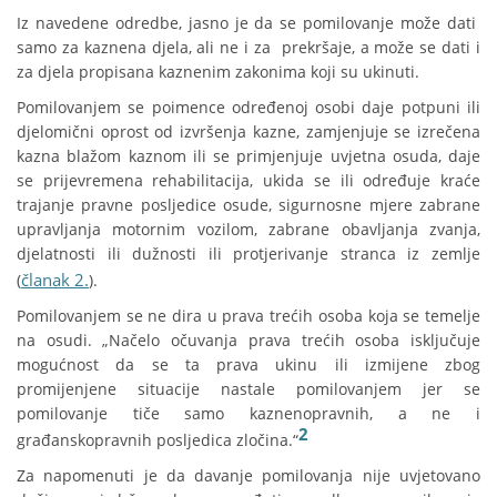
Iz navedene odredbe, jasno je da se pomilovanje može dati
samo za kaznena djela, ali ne i za prekršaje, a može se dati i
za djela propisana kaznenim zakonima koji su ukinuti.
Pomilovanjem se poimence određenoj osobi daje potpuni ili
djelomični oprost od izvršenja kazne, zamjenjuje se izrečena
kazna blažom kaznom ili se primjenjuje uvjetna osuda, daje
se prijevremena rehabilitacija, ukida se ili određuje kraće
trajanje pravne posljedice osude, sigurnosne mjere zabrane
upravljanja motornim vozilom, zabrane obavljanja zvanja,
djelatnosti ili dužnosti ili protjerivanje stranca iz zemlje
članak 2.
(
).
Pomilovanjem se ne dira u prava trećih osoba koja se temelje
na osudi. „Načelo očuvanja prava trećih osoba isključuje
mogućnost da se ta prava ukinu ili izmijene zbog
promijenjene situacije nastale pomilovanjem jer se
pomilovanje tiče samo kaznenopravnih, a ne i
2
građanskopravnih posljedica zločina.“
Za napomenuti je da davanje pomilovanja nije uvjetovano