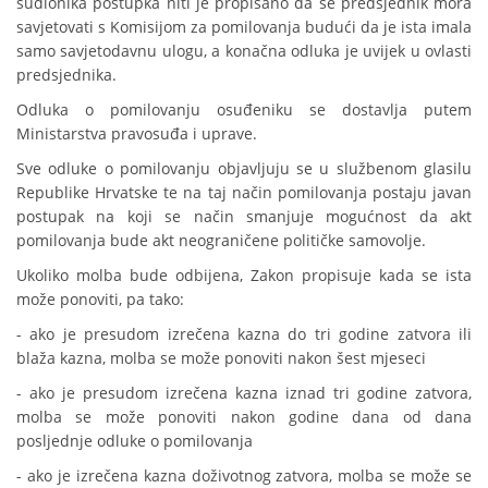
sudionika postupka niti je propisano da se predsjednik mora
savjetovati s Komisijom za pomilovanja budući da je ista imala
samo savjetodavnu ulogu, a konačna odluka je uvijek u ovlasti
predsjednika.
Odluka o pomilovanju osuđeniku se dostavlja putem
Ministarstva pravosuđa i uprave.
Sve odluke o pomilovanju objavljuju se u službenom glasilu
Republike Hrvatske te na taj način pomilovanja postaju javan
postupak na koji se način smanjuje mogućnost da akt
pomilovanja bude akt neograničene političke samovolje.
Ukoliko molba bude odbijena, Zakon propisuje kada se ista
može ponoviti, pa tako:
- ako je presudom izrečena kazna do tri godine zatvora ili
blaža kazna, molba se može ponoviti nakon šest mjeseci
- ako je presudom izrečena kazna iznad tri godine zatvora,
molba se može ponoviti nakon godine dana od dana
posljednje odluke o pomilovanja
- ako je izrečena kazna doživotnog zatvora, molba se može se