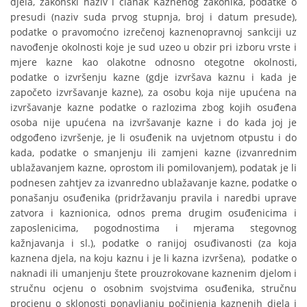
djela, zakonski naziv i članak Kaznenog zakonika, podatke o
presudi (naziv suda prvog stupnja, broj i datum presude),
podatke o pravomoćno izrečenoj kaznenopravnoj sankciji uz
navođenje okolnosti koje je sud uzeo u obzir pri izboru vrste i
mjere kazne kao olakotne odnosno otegotne okolnosti,
podatke o izvršenju kazne (gdje izvršava kaznu i kada je
započeto izvršavanje kazne), za osobu koja nije upućena na
izvršavanje kazne podatke o razlozima zbog kojih osuđena
osoba nije upućena na izvršavanje kazne i do kada joj je
odgođeno izvršenje, je li osuđenik na uvjetnom otpustu i do
kada, podatke o smanjenju ili zamjeni kazne (izvanrednim
ublažavanjem kazne, oprostom ili pomilovanjem), podatak je li
podnesen zahtjev za izvanredno ublažavanje kazne, podatke o
ponašanju osuđenika (pridržavanju pravila i naredbi uprave
zatvora i kaznionica, odnos prema drugim osuđenicima i
zaposlenicima, pogodnostima i mjerama stegovnog
kažnjavanja i sl.), podatke o ranijoj osuđivanosti (za koja
kaznena djela, na koju kaznu i je li kazna izvršena), podatke o
naknadi ili umanjenju štete prouzrokovane kaznenim djelom i
stručnu ocjenu o osobnim svojstvima osuđenika, stručnu
procjenu o sklonosti ponavljanju počinjenja kaznenih djela i