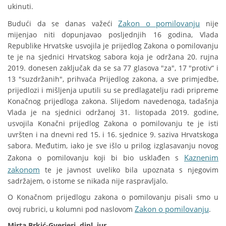
ukinuti.
Zakon o pomilovanju
Budući da se danas važeći
nije
mijenjao niti dopunjavao posljednjih 16 godina, Vlada
Republike Hrvatske usvojila je prijedlog Zakona o pomilovanju
te je na sjednici Hrvatskog sabora koja je održana 20. rujna
2019. donesen zaključak da se sa 77 glasova "za", 17 "protiv“ i
13 "suzdržanih", prihvaća Prijedlog zakona, a sve primjedbe,
prijedlozi i mišljenja uputili su se predlagatelju radi pripreme
Konačnog prijedloga zakona. Slijedom navedenoga, tadašnja
Vlada je na sjednici održanoj 31. listopada 2019. godine,
usvojila Konačni prijedlog Zakona o pomilovanju te je isti
uvršten i na dnevni red 15. i 16. sjednice 9. saziva Hrvatskoga
sabora. Međutim, iako je sve išlo u prilog izglasavanju novog
Kaznenim
Zakona o pomilovanju koji bi bio usklađen s
zakonom
te je javnost uveliko bila upoznata s njegovim
sadržajem, o istome se nikada nije raspravljalo.
O Konačnom prijedlogu zakona o pomilovanju pisali smo u
Zakon o pomilovanju
ovoj rubrici, u kolumni pod naslovom
.
Mirta Brkić-Gverieri, dipl. iur.