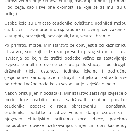
zdravstveno stanje članova obitelji, ostvaruje li obitelj prihode
i od čega, kao i sve one okolnosti za koje se da mu idu u
prilog).
Osobe koje su umjesto osuđenika ovlaštene podnijeti molbu
su: bračni i izvanbračni drug, srodnik u ravnoj lozi, zakonski
zastupnik, posvojitelj, posvojenik, brat, sestra i hranitelj.
Po primitku molbe, Ministarstvo će obavijestiti od kaznionicu
ili zatvor, sud koji je izrekao presudu prvog stupnja i suca
izvršenja od kojih će tražiti podatke važne za sastavljanje
izvješća o molbi te ovisno od slučaja do slučaja i od drugih
državnih tijela, ustanova, jedinica lokalne i područne
(regionalne) samouprave i drugih subjekata, zatražiti sve
potrebne i važne podatke za sastavljanje izvješća o molbi.
Nakon prikupljenih podataka, Ministarstvo sastavlja izvješće o
molbi koje osobito mora sadržavati: osobne podatke
osuđenika, podatke o radu, obrazovanju i ponašanju
osuđenika, podatke o zdravstvenom stanju osuđenika i
njegovim obiteljskim prilikama (broj djece, posebno
malodobne, obveze uzdržavanja), činjenični opis kaznenog