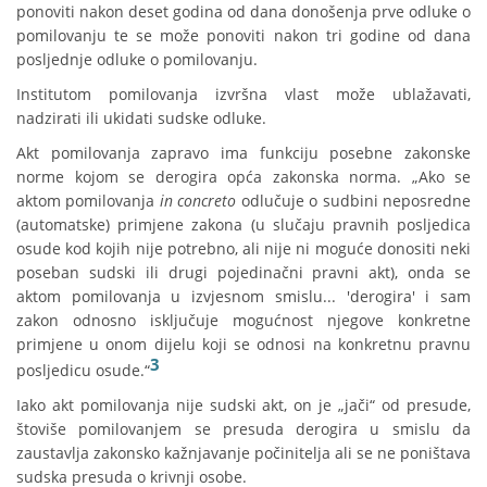
ponoviti nakon deset godina od dana donošenja prve odluke o
pomilovanju te se može ponoviti nakon tri godine od dana
posljednje odluke o pomilovanju.
Institutom pomilovanja izvršna vlast može ublažavati,
nadzirati ili ukidati sudske odluke.
Akt pomilovanja zapravo ima funkciju posebne zakonske
norme kojom se derogira opća zakonska norma. „Ako se
aktom pomilovanja
in concreto
odlučuje o sudbini neposredne
(automatske) primjene zakona (u slučaju pravnih posljedica
osude kod kojih nije potrebno, ali nije ni moguće donositi neki
poseban sudski ili drugi pojedinačni pravni akt), onda se
aktom pomilovanja u izvjesnom smislu... 'derogira' i sam
zakon odnosno isključuje mogućnost njegove konkretne
primjene u onom dijelu koji se odnosi na konkretnu pravnu
3
posljedicu osude.“
Iako akt pomilovanja nije sudski akt, on je „jači“ od presude,
štoviše pomilovanjem se presuda derogira u smislu da
zaustavlja zakonsko kažnjavanje počinitelja ali se ne poništava
sudska presuda o krivnji osobe.