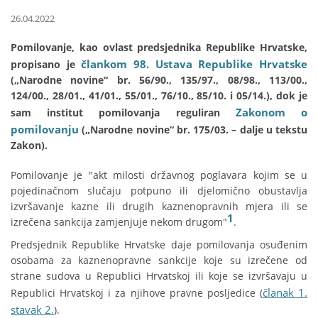
26.04.2022
Pomilovanje, kao ovlast predsjednika Republike Hrvatske,
člankom 98. Ustava Republike Hrvatske
propisano je
(„Narodne novine“ br. 56/90., 135/97., 08/98., 113/00.,
124/00., 28/01., 41/01., 55/01., 76/10., 85/10. i 05/14.), dok je
Zakonom o
sam institut pomilovanja reguliran
pomilovanju
(„Narodne novine“ br. 175/03. – dalje u tekstu
Zakon).
Pomilovanje je "akt milosti državnog poglavara kojim se u
pojedinačnom slučaju potpuno ili djelomično obustavlja
izvršavanje kazne ili drugih kaznenopravnih mjera ili se
1
izrečena sankcija zamjenjuje nekom drugom"
.
Predsjednik Republike Hrvatske daje pomilovanja osuđenim
osobama za kaznenopravne sankcije koje su izrečene od
strane sudova u Republici Hrvatskoj ili koje se izvršavaju u
članak 1.
Republici Hrvatskoj i za njihove pravne posljedice (
stavak 2.
).