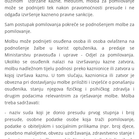
dužinom izdržane kazne, međutim, molba za pomilovanje
može se podnijeti tek nakon pravomoćnosti presude i ne
odgađa izvršenje kazneno pravne sankcije.
Sam postupak pomilovanja pokreče se podnošenjem molbe za
pomilovanje.
Molbu može podnijeti osuđena osoba ili osoba ovlaštena na
podnošenje žalbe u korist optuženika, a predaje se
Ministarstvu pravosuđa i uprave - Odjel za pomilovanja.
Ukoliko se osuđenik nalazi na izvršavanju kazne zatvora,
molbu nadležnom tijelu podnosi preko kaznionice ili zatvora u
kojoj izvršava kaznu. U tom slučaju, kaznionica ili zatvor je
obvezna pri dostavljanju molbe priložiti i izvješće o ponašanju
osuđenika, stanju njegova fizičkog i psihičkog zdravlja i
drugim podacima relevantnim za rješavanje molbe. Molba
treba sadržavati:
- naziv suda koji je donio presudu prvog stupnja i broj
presude, osobne podatke osobe koja traži pomilovanje,
podatke o obiteljskim i socijalnim prilikama (npr. broj djece,
posebno maloljetne, obvezu uzdržavanja, zdravstveno stanje i