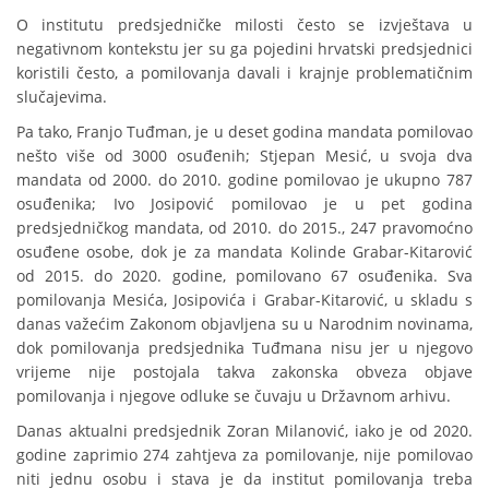
O institutu predsjedničke milosti često se izvještava u
negativnom kontekstu jer su ga pojedini hrvatski predsjednici
koristili često, a pomilovanja davali i krajnje problematičnim
slučajevima.
Pa tako, Franjo Tuđman, je u deset godina mandata pomilovao
nešto više od 3000 osuđenih; Stjepan Mesić, u svoja dva
mandata od 2000. do 2010. godine pomilovao je ukupno 787
osuđenika; Ivo Josipović pomilovao je u pet godina
predsjedničkog mandata, od 2010. do 2015., 247 pravomoćno
osuđene osobe, dok je za mandata Kolinde Grabar-Kitarović
od 2015. do 2020. godine, pomilovano 67 osuđenika. Sva
pomilovanja Mesića, Josipovića i Grabar-Kitarović, u skladu s
danas važećim Zakonom objavljena su u Narodnim novinama,
dok pomilovanja predsjednika Tuđmana nisu jer u njegovo
vrijeme nije postojala takva zakonska obveza objave
pomilovanja i njegove odluke se čuvaju u Državnom arhivu.
Danas aktualni predsjednik Zoran Milanović, iako je od 2020.
godine zaprimio 274 zahtjeva za pomilovanje, nije pomilovao
niti jednu osobu i stava je da institut pomilovanja treba