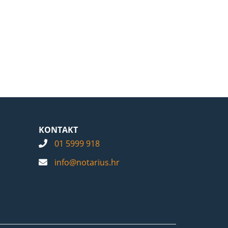
KONTAKT
01 5999 918
info@notarius.hr