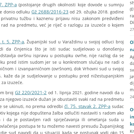
st
 7. ZPP-a
(postojanje drugih okolnosti koje dovode u sumnju
(E
Gž 2688/2016-23
je donio odluku
od 29. ožujka 2018. godine
r
o privatnu tužbu i kaznenu prijavu nisu zakonom predviđeni
Di
 rad na predmetu, već je riječ o razlogu za izuzeće o kojem
27
. t. 5. ZPP-a
, Županijski sud u Varaždinu u svojoj odluci broj
O
i da činjenica što je isti sudac sudjelovao u donošenju
n
stavlja ovršnu ispravu u postupku ovrhe, nije razlog da se
A
ku pred istim sudom jer se u konkretnom slučaju ne radi o
d
ničnom i izvanparničnom (ovršnom), dok Vrhovni sud u svojoj
s
. kaže da je sudjelovanje u postupku pred nižestupanjskim
j
 za izuzeće.
d
mr
Gž 220/2021-2
om broj
od 1. lipnja 2021. godine navodi da u
24
za njegovo izuzeće dužan je obustaviti svaki rad na predmetu
čl. 75. stavak 2. ZPP-a
 će se ukinuti, no prema odredbi
sudac
O
tiv kojega nije dopuštena žalba odlučiti nastaviti s radom ako
i
n i da je postavljen radi sprječavanja ili ometanja suda u
ko
ovlačenja postupa te tu možemo navesti presudu Županijskog
Kr
gdje sud navodi da u situaciji kada se postupak vodi oko 15