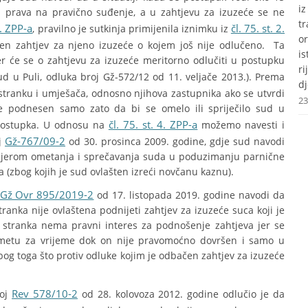
i
tu prava na pravično suđenje, a u zahtjevu za izuzeće se ne
t
1. ZPP-a
čl. 75. st. 2.
, pravilno je sutkinja primijenila iznimku iz
o
en zahtjev za njeno izuzeće o kojem još nije odlučeno. Ta
i
r će se o zahtjevu za izuzeće meritorno odlučiti u postupku
r
ud u Puli, odluka broj Gž-572/12 od 11. veljače 2013.). Prema
dj
stranku i umješača, odnosno njihova zastupnika ako se utvrdi
23
je podnesen samo zato da bi se omelo ili spriječilo sud u
čl. 75. st. 4. ZPP-a
 postupka. U odnosu na
možemo navesti i
Gž-767/09-2
j
od 30. prosinca 2009. godine, gdje sud navodi
namjerom ometanja i sprečavanja suda u poduzimanju parnične
 (zbog kojih je sud ovlašten izreći novčanu kaznu).
Gž Ovr 895/2019-2
od 17. listopada 2019. godine navodi da
nka nije ovlaštena podnijeti zahtjev za izuzeće suca koji je
 stranka nema pravni interes za podnošenje zahtjeva jer se
metu za vrijeme dok on nije pravomoćno dovršen i samo u
og toga što protiv odluke kojim je odbačen zahtjev za izuzeće
Rev 578/10-2
roj
od 28. kolovoza 2012. godine odlučio je da