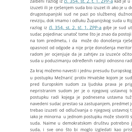
čl. 354. st. 2. t. 1. ZPP-a
žalbeni razlog iz
kad je u
izuzeti ili je rješenjem suda bio izuzet ili ako je
drugostupanjski sud ne pazi po službenoj dužnost
reviziju, dok imamo i odluku Županijskog suda u Ri
čl. 354. st. 2. tč. 1. ZPP-a
razlog iz
gdje je sud ut
sudac pojedinac unatoč tome što je znao da postoji 
na tom predmetu, i da može do donošenja rješen
opasnost od odgode a nije prije donošenja meritor
radom jer ocjenjuje da je zahtjev za izuzeće očito
suda u poduzimanju određenih radnji odnosno rad
Za kraj možemo navesti i jednu presudu Europskog
u postupku Mežnarić protiv Hrvatske kojom je sud 
pred Europskim sudom za ljudska prava je pri
nepristranim sudom jer je o njegovoj ustavnoj tu
postupku radi kojega je podnesena ustavna tuž
navedeni sudac prestao sa zastupanjem, predmet je
trebao izuzeti od odlučivanja o njegovoj ustavnoj 
iako je minorna u jednom postupku može stvoriti s
suda. Naime u demokratskom društvu potrebno je 
suda, i sve ono što bi moglo izgledati kao pri