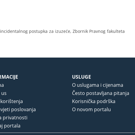
incidentalnog postupka za izuzeće, Zbornik Pravnog fakulteta
RMACIJE
USLUGE
ma
O uslugama i cijenama
 us
Često postavljana pitanja
 korištenja
Korisnička podrška
vjeti poslovanja
O novom portalu
a privatnosti
j portala