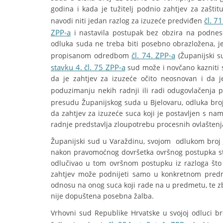
godina i kada je tužitelj podnio zahtjev za zašti
čl. 7
navodi niti jedan razlog za izuzeće predviđen
ZPP-a
i nastavila postupak bez obzira na podnes
odluka suda ne treba biti posebno obrazložena, je
čl. 74. ZPP-a
propisanom odredbom
(Županijski s
stavku 4. čl. 75 ZPP-a
sud može i novčano kazniti 
da je zahtjev za izuzeće očito neosnovan i da 
poduzimanju nekih radnji ili radi odugovlačenja
presudu Županijskog suda u Bjelovaru, odluka bro
da zahtjev za izuzeće suca koji je postavljen s 
radnje predstavlja zloupotrebu procesnih ovlaštenja
Županijski sud u Varaždinu, svojom odlukom broj
nakon pravomoćnog dovršetka ovršnog postupka stra
odlučivao u tom ovršnom postupku iz razloga što
zahtjev može podnijeti samo u konkretnom pred
odnosu na onog suca koji rade na u predmetu, te zb
nije dopuštena posebna žalba.
Vrhovni sud Republike Hrvatske u svojoj odluci b