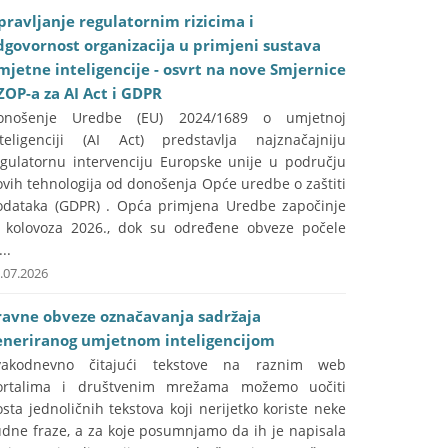
pravljanje regulatornim rizicima i
dgovornost organizacija u primjeni sustava
mjetne inteligencije - osvrt na nove Smjernice
ZOP-a za AI Act i GDPR
onošenje Uredbe (EU) 2024/1689 o umjetnoj
nteligenciji (AI Act) predstavlja najznačajniju
egulatornu intervenciju Europske unije u području
vih tehnologija od donošenja Opće uredbe o zaštiti
odataka (GDPR) . Opća primjena Uredbe započinje
. kolovoza 2026., dok su određene obveze počele
...
.07.2026
ravne obveze označavanja sadržaja
eneriranog umjetnom inteligencijom
vakodnevno čitajući tekstove na raznim web
ortalima i društvenim mrežama možemo uočiti
sta jednoličnih tekstova koji nerijetko koriste neke
udne fraze, a za koje posumnjamo da ih je napisala