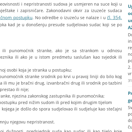
neovisnosti i nepristranosti sudova je usmjeren na suce koji u
U
vještake i zapisničare. Zakonodavni okvir za izuzeće sudaca
o
ičnom postupku
čl. 354.
. No odredbe o izuzeću se nalaze i u
u
ka kad je u donošenju presude sudjelovao sudac koji se po
A
D
i
r
k ili punomoćnik stranke, ako je sa strankom u odnosu
no
veznika ili ako je u istom predmetu saslušan kao svjedok ili
p
2
noj osobi koja je stranka u postupku;
vr
 punomoćnik stranke srodnik po krvi u pravoj liniji do bilo kog
31
a ili mu je bračni drug, izvanbračni drug ili srodnik po tazbini
restao ili nije;
P
 stranke, njezina zakonskog zastupnika ili punomoćnika;
g
postupku pred nižim sudom ili pred kojim drugim tijelom
S
ojega je došlo do spora sudjelovao ili sudjeluje kao stečajni
p
do
mnju njegovu nepristranost.
č
j dužnosti, predsjednik suda kao sudac ili kao tijelo koje