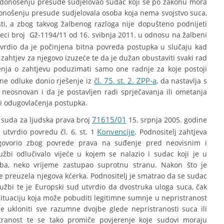
 donošenju presude sudjelovao sudac koji se po zakonu mora
 u donošenju presude sudjelovala osoba koja nema svojstvo suca,
i, a zbog takvog žalbenog razloga nije dopušteno podnijeti
jeci broj Gž-1194/11 od 16. svibnja 2011. u odnosu na žalbeni
vrdio da je počinjena bitna povreda postupka u slučaju kad
zahtjev za njegovo izuzeće te da je dužan obustaviti svaki rad
ja o zahtjevu poduzimati samo one radnje za koje postoji
čl. 75. st. 2. ZPP-a
ne odluke donio rješenje iz
, da nastavlja s
 neosnovan i da je postavljen radi sprječavanja ili ometanja
i odugovlačenja postupka.
71615/01
 suda za ljudska prava broj
15. srpnja 2005. godine
Konvencije
utvrdio povredu čl. 6. st. 1
. Podnositelj zahtjeva
govorio zbog povrede prava na suđenje pred neovisnim i
žbi odlučivalo vijeće u kojem se nalazio i sudac koji je u
ba, neko vrijeme zastupao suprotnu stranu. Nakon što je
 preuzela njegova kćerka. Podnositelj je smatrao da se sudac
tužbi te je Europski sud utvrdio da dvostruka uloga suca, čak
ituaciju koja može pobuditi legitimne sumnje u nepristranost
ukloniti sve razumne dvojbe glede nepristranosti suca ili
stranost te se tako promiče povjerenje koje sudovi moraju