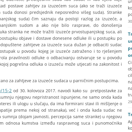
u
kad postave zahtjev za izuzećem suca (ako se traži izuzeće
k
a suda donosi predsjednik neposredno višeg suda). Stranke
po
panjskog suda) čim saznaju da postoji razlog za izuzeće, a
30
upanjskim sudom a ako nije bilo rasprave, do donošenja
uka stranka ne može tražiti izuzeće prvostupanjskog suca, ali
T
 postupku objave i dostave donesene odluke ili u postupku po
u
Nedopuštene zahtjeve za izuzeće suca dužan je odbaciti sudac
p
postupak u povodu kojeg je izuzeće zatraženo i to rješenjem
o
rola pravilnosti odluke o odbacivanju ostvaruje se u povodu
C
 kojoj pogrešna odluka o izuzeću može utjecati na zakonitost i
ob
ci
zano za zahtjeve za izuzeće sudaca u parničnim postupcima.
na
n
0/15-2
od 30. kolovoza 2017. navodi kako su pretpostavke za
tr
 sumnju njegovu nepristranost ispunjene, ne samo onda kada
29
eres ili ulogu u slučaju, da ima formirani stavi ili mišljenje o
impatije prema nekoj od stranaka), već i onda kada sudac ne
T
a sumnja (dojam javnosti, percepcija same stranke) u njegovu
A
iskom odnosa kumstva između raspravnog suca i punomoćnika
k