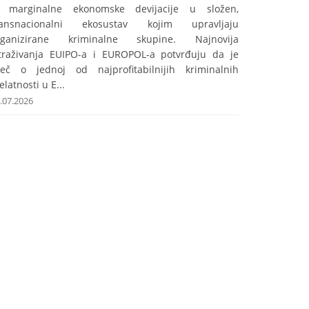
z marginalne ekonomske devijacije u složen,
ransnacionalni ekosustav kojim upravljaju
rganizirane kriminalne skupine. Najnovija
straživanja EUIPO-a i EUROPOL-a potvrđuju da je
iječ o jednoj od najprofitabilnijih kriminalnih
elatnosti u E...
.07.2026