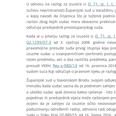
čl. 71. st. 1. t.
U odnosu na razlog za izuzeće iz
sučevu nepristranost) Županijski sud u Varaždinu 
u kojoj navodi da činjenica što je tuženik podni
razlozi zbog kojih sudac mora obavezno prekinuti
odlučuje predsjednik prvostupanjskog suda.
čl. 71. st. 1
Kada je u pitanju razlog za izuzeće iz
Gž.1299/07-3
od 3. siječnja 2008. godine navod
pravomoćne presude suda prvog stupnja koja pred
izuzme sudac u izvanparničnom (ovršnom) postup
istom predmetu, već o dva različita predmeta, par
Rev-x-980/14
presudi VSRH,
od 16. prosinca 2014
sudom suca koji odlučuje o pravnom lijeku je razlog
Županijski sud u Slavonskom Brodu, svojom odluk
trenutku kada sudac sazna da je podnesen zahtjev 
a ukoliko sudac ipak donese kakvo rješenje - isto
pojedinac ili predsjednik vijeća može rješenjem pro
ocijeni da je zahtjev za izuzeće očito neosnova
poduzimanju određenih radnji, odnosno radi odug
suda u Sisku broj Gž-885/15 od 16. lipnja 2016., 