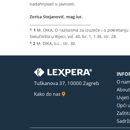
nadahnjivati u javnosti.
Zorica Stojanović, mag.iur.
___________________________________
^
1
M. DIKA, O razlozima za izuzeće i o pokretanju 
Sveučilišta u Rijeci, vol. 40, br. 1, 1-36, str. 28.
^
2
M. DIKA, o.c., str. 30.
INFO
O na
Tuškanova 37, 10000 Zagreb
About
Kako do nas
Uvjeti
Opći u
Zaštit
Sadrža