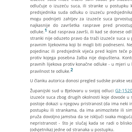
odlučuje o izuzeću suca, ili stranke u postupku 
predsjednika suda odluku o izuzeću predsjednik
mogu podnijeti zahtjev za izuzeće suca (prvostu
najkasnije do završetka rasprave pred prvost
1
odluke.
Kad rasprava završi, ili kad se donese odl
stranki nije oduzeto pravo da traži izuzeće suca u
pravnim lijekovima koji bi mogli biti podneseni. 
pojedinac ili predsjednik vijeća pred kojim teče 
protiv kojega posebna žalba nije dopuštena. Kont
pravnih lijekova protiv konačne odluke - u mjeri u
2
pravilnost te odluke.
U članku autorica donosi pregled sudske prakse ve
Gž-152
Županijski sud u Bjelovaru u svojoj odluci
izuzeće suca zbog drugih okolnosti koje dovode u
postoje dokazi u njegovu pristranost (da ima neki int
postupku ili strankama, da ima animozitete ili s
pruža dovoljno jamstva da se isključi svaka moguć
nepristranost - što je slučaj kada se radi o bl
(odvjetnika) jedne od stranaka u postupku.