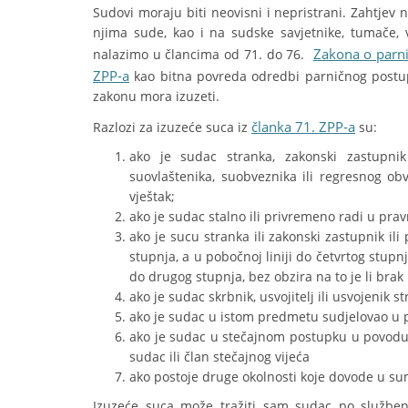
Sudovi moraju biti neovisni i nepristrani. Zahtjev 
njima sude, kao i na sudske savjetnike, tumače, 
Zakona o parn
nalazimo u člancima od 71. do 76.
ZPP-a
kao bitna povreda odredbi parničnog postup
zakonu mora izuzeti.
članka 71. ZPP-a
Razlozi za izuzeće suca iz
su:
ako je sudac stranka, zakonski zastupni
suovlaštenika, suobveznika ili regresnog ob
vještak;
ako je sudac stalno ili privremeno radi u prav
ako je sucu stranka ili zakonski zastupnik ili
stupnja, a u pobočnoj liniji do četvrtog stupnj
do drugog stupnja, bez obzira na to je li brak p
ako je sudac skrbnik, usvojitelj ili usvojenik
ako je sudac u istom predmetu sudjelovao u 
ako je sudac u stečajnom postupku u povodu k
sudac ili član stečajnog vijeća
ako postoje druge okolnosti koje dovode u su
Izuzeće suca može tražiti sam sudac po službeno