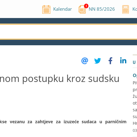
Kalendar
NN
85
/
2026
Ko
U
čnom postupku kroz sudsku
O
P
p
ž
o
s
s
kse vezanu za zahtjeve za izuzeće sudaca u parničnim
Hr
03