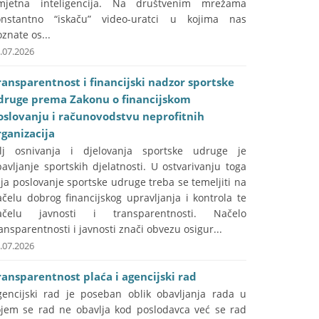
mjetna inteligencija. Na društvenim mrežama
onstantno “iskaču” video-uratci u kojima nas
znate os...
.07.2026
ransparentnost i financijski nadzor sportske
druge prema Zakonu o financijskom
oslovanju i računovodstvu neprofitnih
rganizacija
ilj osnivanja i djelovanja sportske udruge je
avljanje sportskih djelatnosti. U ostvarivanju toga
lja poslovanje sportske udruge treba se temeljiti na
čelu dobrog financijskog upravljanja i kontrola te
ačelu javnosti i transparentnosti. Načelo
ansparentnosti i javnosti znači obvezu osigur...
.07.2026
ransparentnost plaća i agencijski rad
gencijski rad je poseban oblik obavljanja rada u
ojem se rad ne obavlja kod poslodavca već se rad