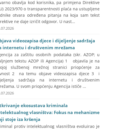
varno obavlja kod korisnika, pa primjena Direktive
U) 2023/970 o transparentnosti plaća na ustupljene
adnike otvara određena pitanja na koja sam tekst
rektive ne daje izričit odgovor. U nast...
.07.2026
bjava videozapisa djece i dijeljenje sadržaja
a internetu i društvenim mrežama
gencija za zaštitu osobnih podataka (skr. AZOP; u
aljnjem tekstu AZOP ili Agencija) 1 objavila je na
vojoj službenoj mrežnoj stranici priopćenje za
avnost 2 na temu objave videozapisa djece 3 i
ijeljenja sadržaja na internetu i društvenim
ežama. U svom priopćenju Agencija ističe ...
.07.2026
tkrivanje ekosustava kriminala
ntelektualnog vlasništva: Fokus na mehanizme
ji stoje iza kršenja
iminal protiv intelektualnog vlasništva evoluirao je