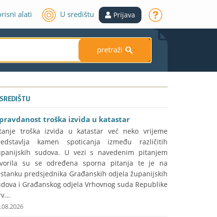
risni alati
U središtu
Prijava
pretraži
S
 SREDIŠTU
pravdanost troška izvida u katastar
itanje troška izvida u katastar već neko vrijeme
redstavlja kamen spoticanja između različitih
upanijskih sudova. U vezi s navedenim pitanjem
tvorila su se određena sporna pitanja te je na
astanku predsjednika Građanskih odjela županijskih
udova i Građanskog odjela Vrhovnog suda Republike
v...
.08.2026