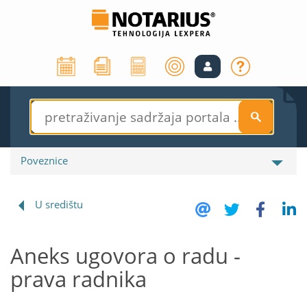
S
Poveznice
U središtu
Aneks ugovora o radu -
prava radnika