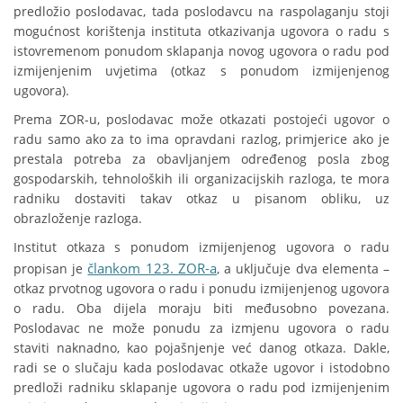
predložio poslodavac, tada poslodavcu na raspolaganju stoji
mogućnost korištenja instituta otkazivanja ugovora o radu s
istovremenom ponudom sklapanja novog ugovora o radu pod
izmijenjenim uvjetima (otkaz s ponudom izmijenjenog
ugovora).
Prema ZOR-u, poslodavac može otkazati postojeći ugovor o
radu samo ako za to ima opravdani razlog, primjerice ako je
prestala potreba za obavljanjem određenog posla zbog
gospodarskih, tehnoloških ili organizacijskih razloga, te mora
radniku dostaviti takav otkaz u pisanom obliku, uz
obrazloženje razloga.
Institut otkaza s ponudom izmijenjenog ugovora o radu
člankom 123. ZOR-a
propisan je
, a uključuje dva elementa –
otkaz prvotnog ugovora o radu i ponudu izmijenjenog ugovora
o radu. Oba dijela moraju biti međusobno povezana.
Poslodavac ne može ponudu za izmjenu ugovora o radu
staviti naknadno, kao pojašnjenje već danog otkaza. Dakle,
radi se o slučaju kada poslodavac otkaže ugovor i istodobno
predloži radniku sklapanje ugovora o radu pod izmijenjenim