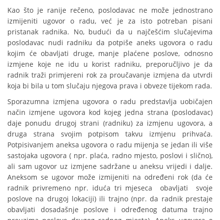
Kao što je ranije rečeno, poslodavac ne može jednostrano
izmijeniti ugovor o radu, već je za isto potreban pisani
pristanak radnika. No, budući da u najčešćim slučajevima
poslodavac nudi radniku da potpiše aneks ugovora o radu
kojim će obavljati druge, manje plaćene poslove, odnosno
izmjene koje ne idu u korist radniku, preporučljivo je da
radnik traži primjereni rok za proučavanje izmjena da utvrdi
koja bi bila u tom slučaju njegova prava i obveze tijekom rada.
Sporazumna izmjena ugovora o radu predstavlja uobičajen
način izmjene ugovora kod kojeg jedna strana (poslodavac)
daje ponudu drugoj strani (radniku) za izmjenu ugovora, a
druga strana svojim potpisom takvu izmjenu prihvaća.
Potpisivanjem aneksa ugovora o radu mijenja se jedan ili više
sastojaka ugovora ( npr. plaća, radno mjesto, poslovi i slično),
ali sam ugovor uz izmjene sadržane u aneksu vrijedi i dalje.
Aneksom se ugovor može izmijeniti na određeni rok (da će
radnik privremeno npr. iduća tri mjeseca obavljati svoje
poslove na drugoj lokaciji) ili trajno (npr. da radnik prestaje
obavljati dosadašnje poslove i određenog datuma trajno