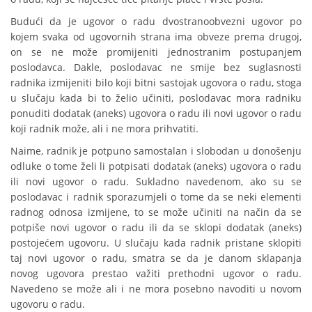
Budući da je ugovor o radu dvostranoobvezni ugovor po
kojem svaka od ugovornih strana ima obveze prema drugoj,
on se ne može promijeniti jednostranim postupanjem
poslodavca. Dakle, poslodavac ne smije bez suglasnosti
radnika izmijeniti bilo koji bitni sastojak ugovora o radu, stoga
u slučaju kada bi to želio učiniti, poslodavac mora radniku
ponuditi dodatak (aneks) ugovora o radu ili novi ugovor o radu
koji radnik može, ali i ne mora prihvatiti.
Naime, radnik je potpuno samostalan i slobodan u donošenju
odluke o tome želi li potpisati dodatak (aneks) ugovora o radu
ili novi ugovor o radu. Sukladno navedenom, ako su se
poslodavac i radnik sporazumjeli o tome da se neki elementi
radnog odnosa izmijene, to se može učiniti na način da se
potpiše novi ugovor o radu ili da se sklopi dodatak (aneks)
postojećem ugovoru. U slučaju kada radnik pristane sklopiti
taj novi ugovor o radu, smatra se da je danom sklapanja
novog ugovora prestao važiti prethodni ugovor o radu.
Navedeno se može ali i ne mora posebno navoditi u novom
ugovoru o radu.