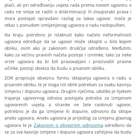
plaći, ali pri određivanju uvjeta rada prema novom ugovoru o
radu ne smije se raditi o diskriminaciji ili zlouporabi prava i
mora postojati opravdani razlog za takav ugovor. Inače je
otkaz s ponudom izmijenjenog ugovora o radu nedopušten.
Na kraju potrebno je istaknuti kako načelo neformalnosti
ugovora određuje da se ugovor može sklopiti u bilo kojem
obliku, osim ako je zakonom drukčije određeno. Međutim,
kako za većinu pravnih načela postoje i iznimke, tako za neke
vrste ugovora da bi bili pravovaljani i proizvodili pravne
učinke, postoji obveza da budu u pisanom obliku.
ZOR propisuje obveznu formu sklapanja ugovora o radu u
pisanom obliku, te je stoga isti oblik potreban za svaku kasniju
izmjenu i dopunu ugovora. Drugim riječima, ukoliko je tijekom
trajanja ugovornog odnosa postojala potreba za izmjenom
ugovorenih uvjeta, a stranke ne žele raskinuti ugovor,
potrebno je da ga izmijene ili dopune, odnosno da sklope
aneks ugovora. Aneks ugovora je prijedlog za izmjenu glavnog
Zakonom o obveznim odnosima
ugovora te je
određeno da
se za sve kasnije izmjene i dopune ugovora zahtijeva da budu