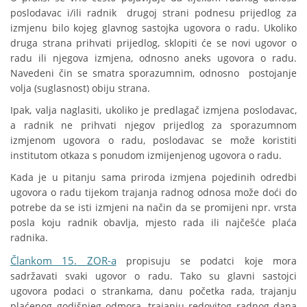
poslodavac i/ili radnik drugoj strani podnesu prijedlog za
izmjenu bilo kojeg glavnog sastojka ugovora o radu. Ukoliko
druga strana prihvati prijedlog, sklopiti će se novi ugovor o
radu ili njegova izmjena, odnosno aneks ugovora o radu.
Navedeni čin se smatra sporazumnim, odnosno postojanje
volja (suglasnost) obiju strana.
Ipak, valja naglasiti, ukoliko je predlagač izmjena poslodavac,
a radnik ne prihvati njegov prijedlog za sporazumnom
izmjenom ugovora o radu, poslodavac se može koristiti
institutom otkaza s ponudom izmijenjenog ugovora o radu.
Kada je u pitanju sama priroda izmjena pojedinih odredbi
ugovora o radu tijekom trajanja radnog odnosa može doći do
potrebe da se isti izmjeni na način da se promijeni npr. vrsta
posla koju radnik obavlja, mjesto rada ili najčešće plaća
radnika.
Člankom 15. ZOR-a
propisuju se podatci koje mora
sadržavati svaki ugovor o radu. Tako su glavni sastojci
ugovora podaci o strankama, danu početka rada, trajanju
plaćenog godišnjeg odmora, trajanju redovitog radnog dana