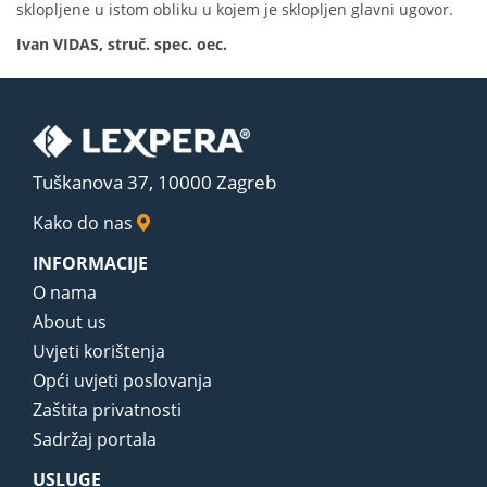
sklopljene u istom obliku u kojem je sklopljen glavni ugovor.
Ivan VIDAS, struč. spec. oec.
Tuškanova 37, 10000 Zagreb
Kako do nas
INFORMACIJE
O nama
About us
Uvjeti korištenja
Opći uvjeti poslovanja
Zaštita privatnosti
Sadržaj portala
USLUGE