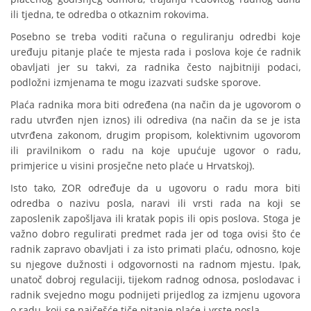
ili tjedna, te odredba o otkaznim rokovima.
Posebno se treba voditi računa o reguliranju odredbi koje
uređuju pitanje plaće te mjesta rada i poslova koje će radnik
obavljati jer su takvi, za radnika često najbitniji podaci,
podložni izmjenama te mogu izazvati sudske sporove.
Plaća radnika mora biti određena (na način da je ugovorom o
radu utvrđen njen iznos) ili odrediva (na način da se je ista
utvrđena zakonom, drugim propisom, kolektivnim ugovorom
ili pravilnikom o radu na koje upućuje ugovor o radu,
primjerice u visini prosječne neto plaće u Hrvatskoj).
Isto tako, ZOR određuje da u ugovoru o radu mora biti
odredba o nazivu posla, naravi ili vrsti rada na koji se
zaposlenik zapošljava ili kratak popis ili opis poslova. Stoga je
važno dobro regulirati predmet rada jer od toga ovisi što će
radnik zapravo obavljati i za isto primati plaću, odnosno, koje
su njegove dužnosti i odgovornosti na radnom mjestu. Ipak,
unatoč dobroj regulaciji, tijekom radnog odnosa, poslodavac i
radnik svejedno mogu podnijeti prijedlog za izmjenu ugovora
o radu, koji se najčešće tiče pitanje plaće i vrste posla.