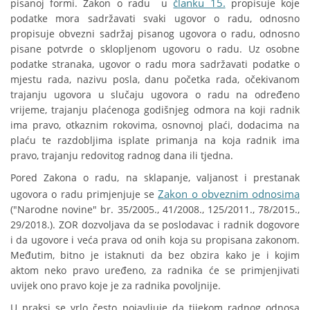
članku 15.
pisanoj formi. Zakon o radu u
propisuje koje
podatke mora sadržavati svaki ugovor o radu, odnosno
propisuje obvezni sadržaj pisanog ugovora o radu, odnosno
pisane potvrde o sklopljenom ugovoru o radu. Uz osobne
podatke stranaka, ugovor o radu mora sadržavati podatke o
mjestu rada, nazivu posla, danu početka rada, očekivanom
trajanju ugovora u slučaju ugovora o radu na određeno
vrijeme, trajanju plaćenoga godišnjeg odmora na koji radnik
ima pravo, otkaznim rokovima, osnovnoj plaći, dodacima na
plaću te razdobljima isplate primanja na koja radnik ima
pravo, trajanju redovitog radnog dana ili tjedna.
Pored Zakona o radu, na sklapanje, valjanost i prestanak
Zakon o obveznim odnosima
ugovora o radu primjenjuje se
("Narodne novine" br. 35/2005., 41/2008., 125/2011., 78/2015.,
29/2018.). ZOR dozvoljava da se poslodavac i radnik dogovore
i da ugovore i veća prava od onih koja su propisana zakonom.
Međutim, bitno je istaknuti da bez obzira kako je i kojim
aktom neko pravo uređeno, za radnika će se primjenjivati
uvijek ono pravo koje je za radnika povoljnije.
U praksi se vrlo često pojavljuje da tijekom radnog odnosa