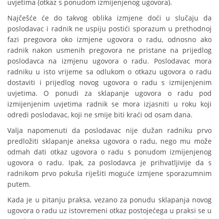
uvjetima (otkaz s ponudom izmijenjenog ugovora).
Najčešće će do takvog oblika izmjene doći u slučaju da
poslodavac i radnik ne uspiju postići sporazum u prethodnoj
fazi pregovora oko izmjene ugovora o radu, odnosno ako
radnik nakon usmenih pregovora ne pristane na prijedlog
poslodavca na izmjenu ugovora o radu. Poslodavac mora
radniku u isto vrijeme sa odlukom o otkazu ugovora o radu
dostaviti i prijedlog novog ugovora o radu s izmijenjenim
uvjetima. O ponudi za sklapanje ugovora o radu pod
izmijenjenim uvjetima radnik se mora izjasniti u roku koji
odredi poslodavac, koji ne smije biti kraći od osam dana.
Valja napomenuti da poslodavac nije dužan radniku prvo
predložiti sklapanje aneksa ugovora o radu, nego mu može
odmah dati otkaz ugovora o radu s ponudom izmijenjenog
ugovora o radu. Ipak, za poslodavca je prihvatljivije da s
radnikom prvo pokuša riješiti moguće izmjene sporazumnim
putem.
Kada je u pitanju praksa, vezano za ponudu sklapanja novog
ugovora o radu uz istovremeni otkaz postojećega u praksi se u