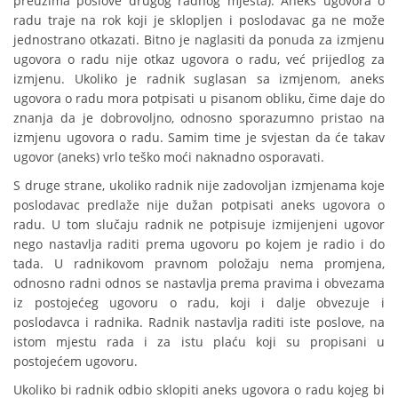
preuzima poslove drugog radnog mjesta). Aneks ugovora o
radu traje na rok koji je sklopljen i poslodavac ga ne može
jednostrano otkazati. Bitno je naglasiti da ponuda za izmjenu
ugovora o radu nije otkaz ugovora o radu, već prijedlog za
izmjenu. Ukoliko je radnik suglasan sa izmjenom, aneks
ugovora o radu mora potpisati u pisanom obliku, čime daje do
znanja da je dobrovoljno, odnosno sporazumno pristao na
izmjenu ugovora o radu. Samim time je svjestan da će takav
ugovor (aneks) vrlo teško moći naknadno osporavati.
S druge strane, ukoliko radnik nije zadovoljan izmjenama koje
poslodavac predlaže nije dužan potpisati aneks ugovora o
radu. U tom slučaju radnik ne potpisuje izmijenjeni ugovor
nego nastavlja raditi prema ugovoru po kojem je radio i do
tada. U radnikovom pravnom položaju nema promjena,
odnosno radni odnos se nastavlja prema pravima i obvezama
iz postojećeg ugovoru o radu, koji i dalje obvezuje i
poslodavca i radnika. Radnik nastavlja raditi iste poslove, na
istom mjestu rada i za istu plaću koji su propisani u
postojećem ugovoru.
Ukoliko bi radnik odbio sklopiti aneks ugovora o radu kojeg bi