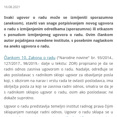
16.08.2021
Svaki ugovor o radu može se izmijeniti sporazumno
(aneksom), staviti van snage potpisivanjem novog ugovora
o radu s izmijenjenim odredbama (sporazumno) ili otkazom
s ponudom izmijenjenog ugovora o radu. Ovim člankom
autor pojašnjava navedene institute, s posebnim naglaskom
na aneks ugovora o radu.
Člankom 10. Zakona o radu
("Narodne novine" br. 93/2014.,
127/2017., 98/2019.- dalje u tekstu: ZOR) propisano je da se
radni odnos zasniva ugovorom o radu. Nadalje, određuje se
ako poslodavac s radnikom sklopi ugovor za obavljanje posla
koji, s obzirom na narav i vrstu rada te ovlasti poslodavca, ima
obilježja posla za koji se zasniva radni odnos, smatra se da je
s radnikom sklopio ugovor o radu, osim ako poslodavac ne
dokaže suprotno.
Ugovor o radu predstavlja temeljni institut radnog prava čijim
sklapanjem nastaje radni odnos. Ugovor o radu sklapa se u