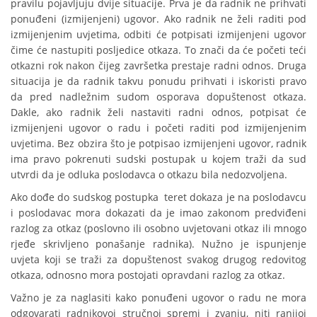
pravilu pojavljuju dvije situacije. Prva je da radnik ne prihvati
ponuđeni (izmijenjeni) ugovor. Ako radnik ne želi raditi pod
izmijenjenim uvjetima, odbiti će potpisati izmijenjeni ugovor
čime će nastupiti posljedice otkaza. To znači da će početi teći
otkazni rok nakon čijeg završetka prestaje radni odnos. Druga
situacija je da radnik takvu ponudu prihvati i iskoristi pravo
da pred nadležnim sudom osporava dopuštenost otkaza.
Dakle, ako radnik želi nastaviti radni odnos, potpisat će
izmijenjeni ugovor o radu i početi raditi pod izmijenjenim
uvjetima. Bez obzira što je potpisao izmijenjeni ugovor, radnik
ima pravo pokrenuti sudski postupak u kojem traži da sud
utvrdi da je odluka poslodavca o otkazu bila nedozvoljena.
Ako dođe do sudskog postupka teret dokaza je na poslodavcu
i poslodavac mora dokazati da je imao zakonom predviđeni
razlog za otkaz (poslovno ili osobno uvjetovani otkaz ili mnogo
rjeđe skrivljeno ponašanje radnika). Nužno je ispunjenje
uvjeta koji se traži za dopuštenost svakog drugog redovitog
otkaza, odnosno mora postojati opravdani razlog za otkaz.
Važno je za naglasiti kako ponuđeni ugovor o radu ne mora
odgovarati radnikovoj stručnoj spremi i zvanju, niti ranijoj