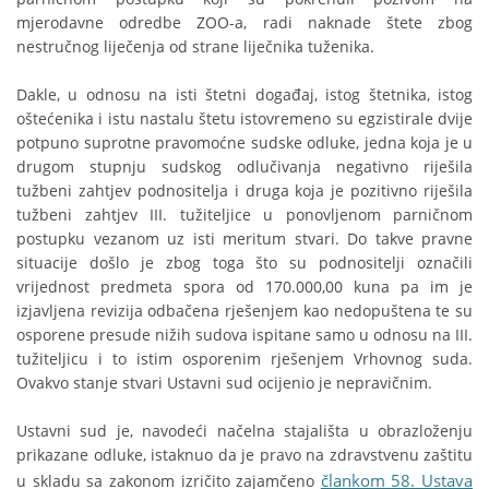
mjerodavne odredbe ZOO-a, radi naknade štete zbog
nestručnog liječenja od strane liječnika tuženika.
Dakle, u odnosu na isti štetni događaj, istog štetnika, istog
oštećenika i istu nastalu štetu istovremeno su egzistirale dvije
potpuno suprotne pravomoćne sudske odluke, jedna koja je u
drugom stupnju sudskog odlučivanja negativno riješila
tužbeni zahtjev podnositelja i druga koja je pozitivno riješila
tužbeni zahtjev III. tužiteljice u ponovljenom parničnom
postupku vezanom uz isti meritum stvari. Do takve pravne
situacije došlo je zbog toga što su podnositelji označili
vrijednost predmeta spora od 170.000,00 kuna pa im je
izjavljena revizija odbačena rješenjem kao nedopuštena te su
osporene presude nižih sudova ispitane samo u odnosu na III.
tužiteljicu i to istim osporenim rješenjem Vrhovnog suda.
Ovakvo stanje stvari Ustavni sud ocijenio je nepravičnim.
Ustavni sud je, navodeći načelna stajališta u obrazloženju
prikazane odluke, istaknuo da je pravo na zdravstvenu zaštitu
člankom 58. Ustava
u skladu sa zakonom izričito zajamčeno