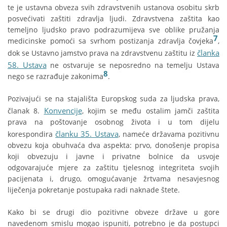
te je ustavna obveza svih zdravstvenih ustanova osobitu skrb
posvećivati zaštiti zdravlja ljudi. Zdravstvena zaštita kao
temeljno ljudsko pravo podrazumijeva sve oblike pružanja
7
medicinske pomoći sa svrhom postizanja zdravlja čovjeka
,
članka
dok se Ustavno jamstvo prava na zdravstvenu zaštitu iz
58. Ustava
ne ostvaruje se neposredno na temelju Ustava
8
nego se razrađuje zakonima
.
Pozivajući se na stajališta Europskog suda za ljudska prava,
Konvencije
članak 8.
, kojim se među ostalim jamči zaštita
prava na poštovanje osobnog života i u tom dijelu
članku 35. Ustava
korespondira
, nameće državama pozitivnu
obvezu koja obuhvaća dva aspekta: prvo, donošenje propisa
koji obvezuju i javne i privatne bolnice da usvoje
odgovarajuće mjere za zaštitu tjelesnog integriteta svojih
pacijenata i, drugo, omogućavanje žrtvama nesavjesnog
liječenja pokretanje postupaka radi naknade štete.
Kako bi se drugi dio pozitivne obveze države u gore
navedenom smislu mogao ispuniti, potrebno je da postupci