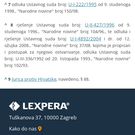
^
U-I-222/1995
7
odluka Ustavnog suda broj:
od 9. studenoga
1998., "Narodne novine" broj 150/98.
^
U-II-427/1996
8
rješenje Ustavnog suda broj:
od 9.
studenoga 1996., "Narodne novine" broj 104/96., te odluka i
U-I-4892/2004
rješenje Ustavnog suda broj:
i dr. od 12.
ožujka 2008., "Narodne novine" broj 37/08. kojima je propisan
i postupak za njegovo ostvarivanje, odluka Ustavnog suda
broj: U-III-336/1992 od 20. listopada 1993., "Narodne novine"
broj 102/93.
^
Jurica protiv Hrvatske
9
, navedeno, § 88.
Tuškanova 37, 10000 Zagreb
Kako do nas