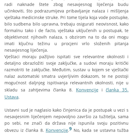
radi naknade štete zbog nesavjesnog liječenja budu
učinkoviti, što podrazumijeva pribavljanje nalaza i mišljenja
vještaka medicinske struke. Pri tome tijela koja vode postupke,
bilo sudbena bilo upravna, trebaju osigurati neovisnost, kako
formalnu tako i de facto, vještaka uključenih u postupak, te
objektivnost njihovih nalaza, s obzirom na to da oni mogu
imati ključnu težinu u procjeni vrlo složenih pitanja
nesavjesnog liječenja.
Vještaci moraju pažljivo ispitati sve relevantne okolnosti i
detaljno obrazložiti svoje zaključke, a sudovi moraju kritički
razmotriti te zaključke. Međutim, sustav u kojem se vještački
nalaz automatski smatra uvjerljivim dokazom, te ne postoji
mogućnost daljnjeg ispitivanja relevantnih okolnosti, nije u
Konvencije
članka 35.
skladu sa zahtjevima članka 8.
i
Ustava
.
Ustavni sud je naglasio kako činjenica da je postupak u vezi s
nesavjesnim liječenjem nepovoljno završio za tužitelja, sama
po sebi, ne znači da država nije ispunila svoju pozitivnu
9
Konvencije
obvezu iz članka 8.
.
No, kada se ustavna tužba