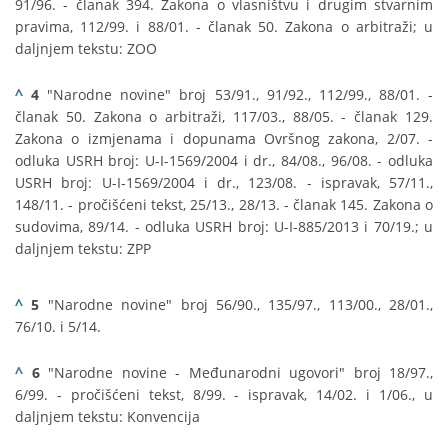
91/96. - članak 394. Zakona o vlasništvu i drugim stvarnim
pravima, 112/99. i 88/01. - članak 50. Zakona o arbitraži; u
daljnjem tekstu: ZOO
^
4
"Narodne novine" broj 53/91., 91/92., 112/99., 88/01. -
članak 50. Zakona o arbitraži, 117/03., 88/05. - članak 129.
Zakona o izmjenama i dopunama Ovršnog zakona, 2/07. -
odluka USRH broj: U-I-1569/2004 i dr., 84/08., 96/08. - odluka
USRH broj: U-I-1569/2004 i dr., 123/08. - ispravak, 57/11.,
148/11. - pročišćeni tekst, 25/13., 28/13. - članak 145. Zakona o
sudovima, 89/14. - odluka USRH broj: U-I-885/2013 i 70/19.; u
daljnjem tekstu: ZPP
^
5
"Narodne novine" broj 56/90., 135/97., 113/00., 28/01.,
76/10. i 5/14.
^
6
"Narodne novine - Međunarodni ugovori" broj 18/97.,
6/99. - pročišćeni tekst, 8/99. - ispravak, 14/02. i 1/06., u
daljnjem tekstu: Konvencija