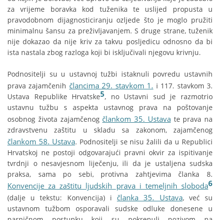
za vrijeme boravka kod tuženika te uslijed propusta u
pravodobnom dijagnosticiranju ozljede što je moglo pružiti
minimalnu šansu za preživljavanjem. S druge strane, tuženik
nije dokazao da nije kriv za takvu posljedicu odnosno da bi
ista nastala zbog razloga koji bi isključivali njegovu krivnju.
Podnositelji su u ustavnoj tužbi istaknuli povredu ustavnih
člancima 29. stavkom 1.
prava zajamčenih
i 117. stavkom 3.
5
Ustava Republike Hrvatske
, no Ustavni sud je razmotrio
ustavnu tužbu s aspekta ustavnog prava na poštovanje
člankom 35. Ustava
osobnog života zajamčenog
te prava na
zdravstvenu zaštitu u skladu sa zakonom, zajamčenog
člankom 58. Ustava
. Podnositelji se nisu žalili da u Republici
Hrvatskoj ne postoji odgovarajući pravni okvir za ispitivanje
tvrdnji o nesavjesnom liječenju, ili da je ustaljena sudska
praksa, sama po sebi, protivna zahtjevima članka 8.
6
Konvencije za zaštitu ljudskih prava i temeljnih sloboda
članka 35. Ustava
(dalje u tekstu: Konvencija) i
, već su
ustavnom tužbom osporavali sudske odluke donesene u
parničnom postupku koji su pokrenuli pozivom na