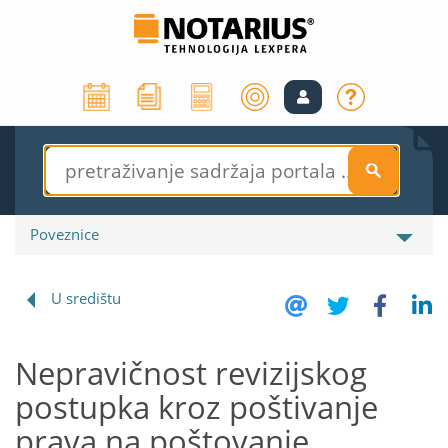
S
Poveznice
U središtu
Nepravičnost revizijskog
postupka kroz poštivanje
prava na poštovanje