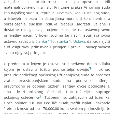
zaključak o arbitrarnosti u postupovnom i/ili
materijalnopravnom smislu. Pri tome praksa Vrhovnog suda
kao najvišeg suda u Republici Hrvatskoj, kao i Ustavnog suda,
u istovjetnim pravnim situacijama mora biti konzistentna, a
obrazloženja sudskih odluka trebaju sadržati valjane i
dostatne razloge svoje ocjene iznesene na ustavnopravno
prihvatljiv način. Vrhovni sud na taj način ispunjava svoju
članka 116. stavka 1. Ustava
ustavnu zadaću iz
, da kao najviši
sud osigurava jedinstvenu primjenu prava i ravnopravnost
svih u njegovoj primjeni.
U predmetu u kojem je Ustavni sud nedavno donio odluku
1
kojom je ustavnu tužbu podnositelja usvojio
i ukinuo
presude nadležnog općinskog i županijskog suda te predmet
vratio prvostupanjskom sudu na ponovno suđenje,
pravomoćno je odbijen tužbeni zahtjev dvoje podnositelja,
sina i kćeri pokojnog oštećenika i III. tužiteljice, supruge
2
pokojnog oštećenika
. Tužbenim su zahtjevom od tuženika,
Opće bolnice "Dr. Ivo Pedišić" Sisak, tražili isplatu naknade
štete u iznosu od po 170.000,00 kuna svakom podnositelju te