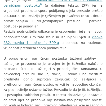
4
parničnom postupku
(u daljnjem tekstu: ZPP), jer je
vrijednost predmeta spora pobijanog dijela presude prešao
200.000,00 kn. Revizija je rješenjem prihvaćena te su ukinute
prvostupanjska i drugostupanjska presuda i parnični
postupak je ponovljen.
Revizija podnositelja odbačena je osporenim rješenjem zbog
članka
nedopuštenosti i to zato što nisu ispunjeni uvjeti iz
382. stavka 1. točke 1. ZPP-a
u odnosu na istaknutu
vrijednost predmeta spora podnositelja.
U ponovljenom parničnom postupku tužbeni zahtjev III.
tužiteljice pravomoćno je usvojen te je tuženiku naloženo
naknaditi štetu III. tužiteljici s pripadajućim kamatama. U
navedenoj presudi sud je, dakle, u odnosu na meritum
predmeta donio suprotan zaključak od zaključka u
prethodnom parničnom postupku koji je nepovoljno okončan
za podnositelje ustavne tužbe. Presudio je da je III. tužiteljica
u postupku, sukladno pravilu o teretu dokazivanja, dokazala
da smrt njezina prednika nije nastala kao posljedica bolesti
od kojih je bolovao, već upravo od ozljeđivanja koje je zadobio