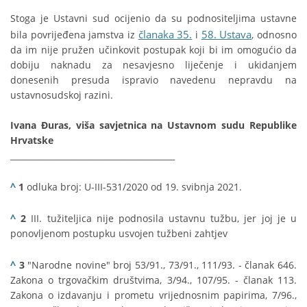
Stoga je Ustavni sud ocijenio da su podnositeljima ustavne
članaka 35.
58. Ustava
bila povrijeđena jamstva iz
i
, odnosno
da im nije pružen učinkovit postupak koji bi im omogućio da
dobiju naknadu za nesavjesno liječenje i ukidanjem
donesenih presuda ispravio navedenu nepravdu na
ustavnosudskoj razini.
Ivana Đuras, viša savjetnica na Ustavnom sudu Republike
Hrvatske
________________________________________
^
1
odluka broj: U-III-531/2020 od 19. svibnja 2021.
^
2
III. tužiteljica nije podnosila ustavnu tužbu, jer joj je u
ponovljenom postupku usvojen tužbeni zahtjev
^
3
"Narodne novine" broj 53/91., 73/91., 111/93. - članak 646.
Zakona o trgovačkim društvima, 3/94., 107/95. - članak 113.
Zakona o izdavanju i prometu vrijednosnim papirima, 7/96.,