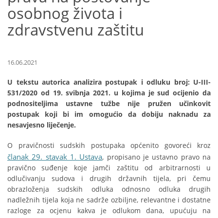
osobnog života i
zdravstvenu zaštitu
16.06.2021
U tekstu autorica analizira postupak i odluku broj: U-III-
531/2020 od 19. svibnja 2021. u kojima je sud ocijenio da
podnositeljima ustavne tužbe nije pružen učinkovit
postupak koji bi im omogućio da dobiju naknadu za
nesavjesno liječenje.
O pravičnosti sudskih postupaka općenito govoreći kroz
članak 29. stavak 1. Ustava
, propisano je ustavno pravo na
pravično suđenje koje jamči zaštitu od arbitrarnosti u
odlučivanju sudova i drugih državnih tijela, pri čemu
obrazloženja sudskih odluka odnosno odluka drugih
nadležnih tijela koja ne sadrže ozbiljne, relevantne i dostatne
razloge za ocjenu kakva je odlukom dana, upućuju na