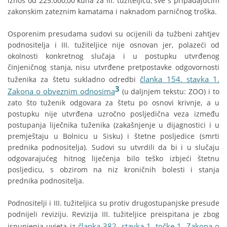
iznos od 225.000,00 kuna za III. tužiteljicu, sve s pripadajućim
zakonskim zateznim kamatama i naknadom parničnog troška.
Osporenim presudama sudovi su ocijenili da tužbeni zahtjev
podnositelja i III. tužiteljice nije osnovan jer, polazeći od
okolnosti konkretnog slučaja i u postupku utvrđenog
činjeničnog stanja, nisu utvrđene pretpostavke odgovornosti
članka 154. stavka 1.
tuženika za štetu sukladno odredbi
3
Zakona o obveznim odnosima
(u daljnjem tekstu: ZOO) i to
zato što tuženik odgovara za štetu po osnovi krivnje, a u
postupku nije utvrđena uzročno posljedična veza između
postupanja liječnika tuženika (zakašnjenje u dijagnostici i u
premještaju u Bolnicu u Sisku) i štetne posljedice (smrti
prednika podnositelja). Sudovi su utvrdili da bi i u slučaju
odgovarajućeg hitnog liječenja bilo teško izbjeći štetnu
posljedicu, s obzirom na niz kroničnih bolesti i stanja
prednika podnositelja.
Podnositelji i III. tužiteljica su protiv drugostupanjske presude
podnijeli reviziju. Revizija III. tužiteljice preispitana je zbog
članka 382. stavka 1. točke 1. Zakona o
ispunjenja uvjeta iz