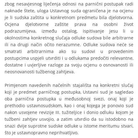
zbog nesavjesnog liječenja odnosi na parnični postupak radi
naknade štete, uloga Ustavnog suda ograničena je na ocjenu
je li sudska zaštita u konkretnom predmetu bila djelotvorna.
Ocjena djelotvorne zaštite prava na osobni život
podrazumijeva, između ostalog, ispitivanje jesu li u
okolnostima konkretnog slučaja odluke sudova bile arbitrarne
ili na drugi način očito nerazumne. Odluke sudova neće se
smatrati arbitrarnima ako su sudovi u provedenim
postupcima uspjeli utvrditi i u odlukama predočiti relevantne,
dostatne i uvjerljive razloge za svoju ocjenu o osnovanosti ili
neosnovanosti tužbenog zahtjeva.
Primjenom navedenih načelnih stajališta na konkretni slučaj
koji je predmet parničnog postupka, Ustavni sud je sagledao
oba parnična postupka u međusobnoj svezi, onaj koji je
prethodio ustavnosudskom, kao i onaj kojega je ponovio sud
nakon usvojene revizije III. tužiteljice i donio odluku kojom je
tužbeni zahtjev usvojio, a zatim utvrdio da su istodobno na
snazi dvije suprotne sudske odluke u istome meritumu stvari,
što je ustavnopravno neprihvatljivo.