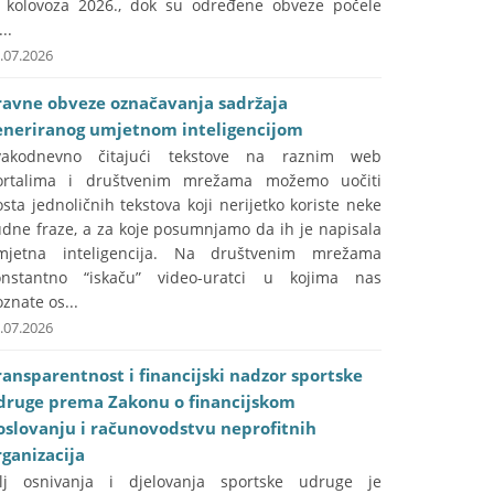
. kolovoza 2026., dok su određene obveze počele
...
.07.2026
ravne obveze označavanja sadržaja
eneriranog umjetnom inteligencijom
vakodnevno čitajući tekstove na raznim web
ortalima i društvenim mrežama možemo uočiti
sta jednoličnih tekstova koji nerijetko koriste neke
udne fraze, a za koje posumnjamo da ih je napisala
mjetna inteligencija. Na društvenim mrežama
onstantno “iskaču” video-uratci u kojima nas
znate os...
.07.2026
ransparentnost i financijski nadzor sportske
druge prema Zakonu o financijskom
oslovanju i računovodstvu neprofitnih
rganizacija
ilj osnivanja i djelovanja sportske udruge je