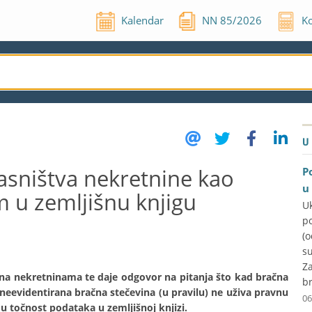
Kalendar
NN
85
/
2026
Ko
U
asništva nekretnine kao
P
u
 u zemljišnu knjigu
U
p
(
su
Za
e na nekretninama te daje odgovor na pitanja što kad bračna
br
 neevidentirana bračna stečevina (u pravilu) ne uživa pravnu
06
u točnost podataka u zemljišnoj knjizi.