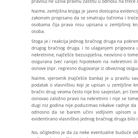
pravilu) ne uživa pravnu zaštitu u odnosu na treće 
Naime, zemljišna knjiga je javno dostupna evidencij
zakonom propisano da se smatraju točnima i treće o
osobama čija prava nisu upisana u zemljišnoj knj
osoba.
Stoga je i reakcija jednog bračnog druga na pokren
drugog bračnog druga, i to ulaganjem prigovora 
nekretnine, najčešće bezuspješna, neovisno o tome j
osigurana (već ranije) hipotekom na nekretnini il
osnove (npr. regresno dugovanje iz obveznog osig
Naime, vjerovnik (najčešće banka) je u pravilu s
podatak o vlasništvu koji je upisan u zemljišne kn
bračni drug veoma često nije bio savjestan, pri če
osnovao založno pravo na nekretnini i nije se tome 
dugi niz godina nije poduzimao nikakve radnje da s
odnosno da se barem učini vidljivim upisom u 
evidentirano vlasništvo jednog bračnog druga bilo is
No, očigledno je da za neke eventualne buduće odn