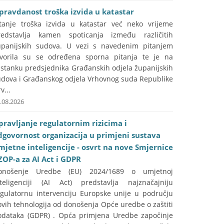
pravdanost troška izvida u katastar
itanje troška izvida u katastar već neko vrijeme
redstavlja kamen spoticanja između različitih
upanijskih sudova. U vezi s navedenim pitanjem
tvorila su se određena sporna pitanja te je na
astanku predsjednika Građanskih odjela županijskih
udova i Građanskog odjela Vrhovnog suda Republike
v...
.08.2026
pravljanje regulatornim rizicima i
dgovornost organizacija u primjeni sustava
mjetne inteligencije - osvrt na nove Smjernice
ZOP-a za AI Act i GDPR
onošenje Uredbe (EU) 2024/1689 o umjetnoj
nteligenciji (AI Act) predstavlja najznačajniju
egulatornu intervenciju Europske unije u području
vih tehnologija od donošenja Opće uredbe o zaštiti
odataka (GDPR) . Opća primjena Uredbe započinje