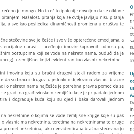
O
si rečeno je mnogo. No to očito ipak nije dovoljno da se otklone
P
 pitanjem. Nažalost, pitanja koja se ovdje javljaju nisu pitanja
p
čija, a sve kao posljedica dinamičnosti promjena u društvu te
ž
o
čne stečevine sve je češće i sve više opterećeno emocijama, a
s
zistencijalne naravi - uređenju imovinskopravnih odnosa po,
s
nim postupcima koji se vode na nekretninama, budući da je
Hr
prug) u zemljišnoj knjizi evidentiran kao vlasnik nekretnine.
03
ini imovina koju su bračni drugovi stekli radom za vrijeme
U
e te da su bračni drugovi u jednakim dijelovima vlasnici bračne
o
 radi o nekretninama najčešće je potrebna pravna pomoć da se
u
to se gradi na građevinskom zemljištu koje je pripadalo jednom
A
tira i dograđuje kuća koju su djed i baka darovali jednom
D
i
 na nekretnine o kojima se vode zemljišne knjige koje su pak
r
i o vlasnicima nekretnina, teretima na nekretninama te druge
no
i za promet nekretnina, tako neevidentirana bračna stečevina (u
p