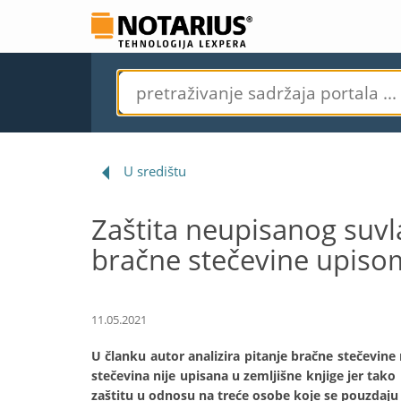
U središtu
Zaštita neupisanog suvl
bračne stečevine upisom
11.05.2021
U članku autor analizira pitanje bračne stečevin
stečevina nije upisana u zemljišne knjige jer tako
zaštitu u odnosu na treće osobe koje se pouzdaju 