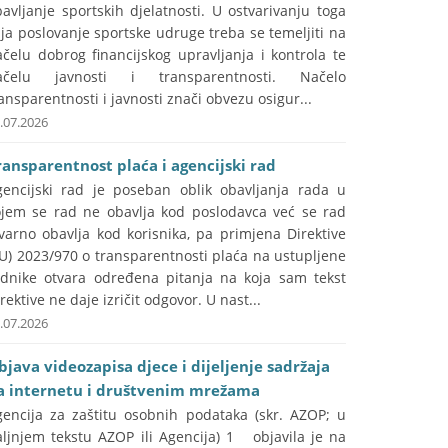
avljanje sportskih djelatnosti. U ostvarivanju toga
lja poslovanje sportske udruge treba se temeljiti na
čelu dobrog financijskog upravljanja i kontrola te
ačelu javnosti i transparentnosti. Načelo
ansparentnosti i javnosti znači obvezu osigur...
.07.2026
ransparentnost plaća i agencijski rad
gencijski rad je poseban oblik obavljanja rada u
ojem se rad ne obavlja kod poslodavca već se rad
varno obavlja kod korisnika, pa primjena Direktive
U) 2023/970 o transparentnosti plaća na ustupljene
adnike otvara određena pitanja na koja sam tekst
rektive ne daje izričit odgovor. U nast...
.07.2026
bjava videozapisa djece i dijeljenje sadržaja
a internetu i društvenim mrežama
gencija za zaštitu osobnih podataka (skr. AZOP; u
aljnjem tekstu AZOP ili Agencija) 1 objavila je na