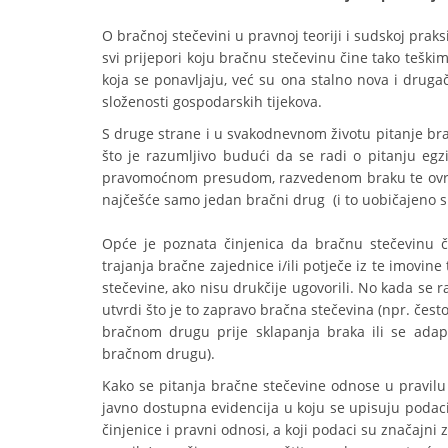
O bračnoj stečevini u pravnoj teoriji i sudskoj prak
svi prijepori koju bračnu stečevinu čine tako teškim
koja se ponavljaju, već su ona stalno nova i druga
složenosti gospodarskih tijekova.
S druge strane i u svakodnevnom životu pitanje bra
što je razumljivo budući da se radi o pitanju eg
pravomoćnom presudom, razvedenom braku te ovrš
najčešće samo jedan bračni drug (i to uobičajeno su
Opće je poznata činjenica da bračnu stečevinu č
trajanja bračne zajednice i/ili potječe iz te imovin
stečevine, ako nisu drukčije ugovorili. No kada se
utvrdi što je to zapravo bračna stečevina (npr. čes
bračnom drugu prije sklapanja braka ili se adap
bračnom drugu).
Kako se pitanja bračne stečevine odnose u pravilu
javno dostupna evidencija u koju se upisuju podac
činjenice i pravni odnosi, a koji podaci su značajn