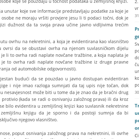
osobe koje se pouzdaju u točnost podataka u zemljišnoj knjizi.
2
vr
a unutar koje sve informacije predstavljaju podatke za koje je
31
sobe ne moraju vršiti provjere jesu li ti podaci točni, dok je
izi dužnost da ta svoja prava učine javno vidljivima trećim
P
g
utu ovrhu na nekretnini, a koja je evidentirana kao vlasništvo
S
u ovrsi da se obustavi ovrha na njenom suvlasničkom dijelu
p
e li to ovrha radi naplate novčane tražbine, a koja naplata je
do
i je to ovrha radi naplate novčane tražbine iz druge pravne
č
uranja od automobilske odgovornosti).
u
k
avjestan budući da se pouzdao u javno dostupan evidentiran
po
jige i nije imao razloga sumnjati da taj upis nije točan, dok
mu nesavjesnost može biti u tome da je znao da je bračni drug
30
protivio (kada se radi o osnivanju založnog prava) ili da kroz
T
e bilo evidentira u zemljišnoj knjizi kao suvlasnik nekretnine
zemljišnu knjigu da je sporno i da postoji sumnja da bi
u
ključivo njegovo vlasništvo.
p
o
ose, poput osnivanja založnog prava na nekretnini, ili ovrhe
C