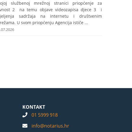
vojoj službenoj mrežnoj stranici priopćenje za
avnost 2 na temu objave videozapisa djece 3 i
ijeljenja sadržaja na internetu i društvenim
ežama. U svom priopćenju Agencija ističe ...
.07.2026
KONTAKT
01 5999 918
info@notarius.hr