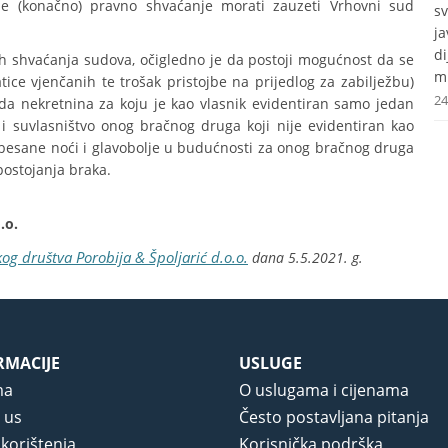
 (konačno) pravno shvaćanje morati zauzeti Vrhovni sud
s
j
d
h shvaćanja sudova, očigledno je da postoji mogućnost da se
mr
tice vjenčanih te trošak pristojbe na prijedlog za zabilježbu)
24
 da nekretnina za koju je kao vlasnik evidentiran samo jedan
i suvlasništvo onog bračnog druga koji nije evidentiran kao
 besane noći i glavobolje u budućnosti za onog bračnog druga
e postojanja braka.
.o.
og društva Porobija & Špoljarić d.o.o.
dana 5.5.2021. g.
RMACIJE
USLUGE
ma
O uslugama i cijenama
 us
Često postavljana pitanja
 korištenja
Korisnička podrška