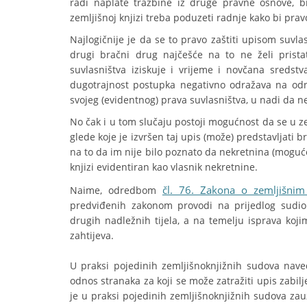
radi naplate tražbine iz druge pravne osnove, br
zemljišnoj knjizi treba poduzeti radnje kako bi prav
Najlogičnije je da se to pravo zaštiti upisom suvla
drugi bračni drug najčešće na to ne želi prist
suvlasništva iziskuje i vrijeme i novčana sredst
dugotrajnost postupka negativno odražava na odn
svojeg (evidentnog) prava suvlasništva, u nadi da n
No čak i u tom slučaju postoji mogućnost da se u zem
glede koje je izvršen taj upis (može) predstavljati 
na to da im nije bilo poznato da nekretnina (moguće)
knjizi evidentiran kao vlasnik nekretnine.
čl. 76. Zakona o zemljišnim
Naime, odredbom
predviđenih zakonom provodi na prijedlog sudioni
drugih nadležnih tijela, a na temelju isprava koj
zahtijeva.
U praksi pojedinih zemljišnoknjižnih sudova nav
odnos stranaka za koji se može zatražiti upis zabil
je u praksi pojedinih zemljišnoknjižnih sudova za