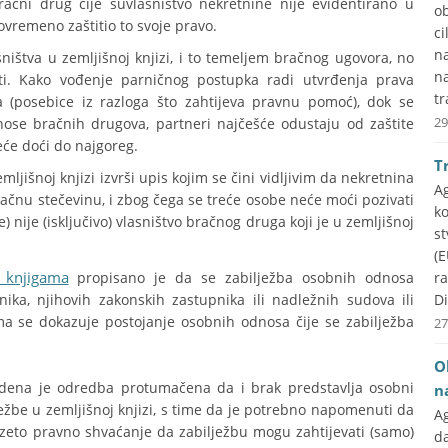
ačni drug čije suvlasništvo nekretnine nije evidentirano u
ob
ovremeno zaštitio to svoje pravo.
ci
na
sništva u zemljišnoj knjizi, i to temeljem bračnog ugovora, no
n
ati. Kako vođenje parničnog postupka radi utvrđenja prava
tr
va (posebice iz razloga što zahtijeva pravnu pomoć), dok se
29
ose bračnih drugova, partneri najčešće odustaju od zaštite
eće doći do najgoreg.
T
ljišnoj knjizi izvrši upis kojim se čini vidljivim da nekretnina
A
bračnu stečevinu, i zbog čega se treće osobe neće moći pozivati
k
 nije (isključivo) vlasništvo bračnog druga koji je u zemljišnoj
st
(E
 knjigama
propisano je da se zabilježba osobnih odnosa
r
ka, njihovih zakonskih zastupnika ili nadležnih sudova ili
Di
ima se dokazuje postojanje osobnih odnosa čije se zabilježba
27
O
edena je odredba protumačena da i brak predstavlja osobni
n
ježbe u zemljišnoj knjizi, s time da je potrebno napomenuti da
A
uzeto pravno shvaćanje da zabilježbu mogu zahtijevati (samo)
d