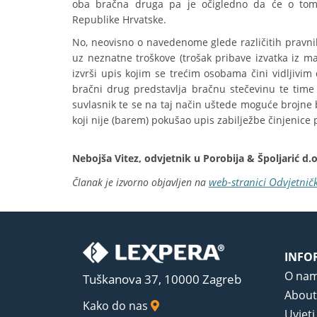
oba bračna druga pa je očigledno da će o tome
Republike Hrvatske.
No, neovisno o navedenome glede različitih pravni
uz neznatne troškove (trošak pribave izvatka iz ma
izvrši upis kojim se trećim osobama čini vidljivim
bračni drug predstavlja bračnu stečevinu te time 
suvlasnik te se na taj način uštede moguće brojne
koji nije (barem) pokušao upis zabilježbe činjenic
Nebojša Vitez,
odvjetnik u Porobija & Špoljarić d.o
web-stranici Odvjetničk
Članak je izvorno objavljen na
INFO
O na
Tuškanova 37, 10000 Zagreb
About
Kako do nas
Uvjeti