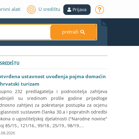
risni alati
U središtu
Prijava
pretraži
S
 SREDIŠTU
otvrđena ustavnost uvođenja pojma domaćin
 hrvatski turizam
kupno 232 predlagatelja i podnositelja zahtjeva
odnijeli su sredinom prošle godine prijedloge
odnosno zahtjev) za pokretanje postupka za ocjenu
glasnosti sustavom članka 30.a i popratnih odredbi
kona o ugostiteljskoj djelatnosti ("Narodne novine"
oj 85/15., 121/16., 99/18., 25/19., 98/19....
.08.2026