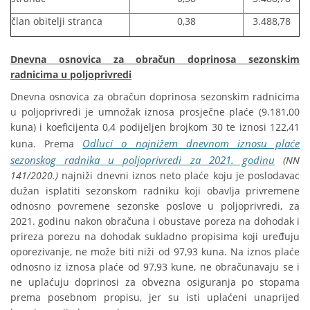
član obitelji stranca
0,38
3.488,78
Dnevna osnovica za obračun doprinosa sezonskim
radnicima u poljoprivredi
Dnevna osnovica za obračun doprinosa sezonskim radnicima
u poljoprivredi je umnožak iznosa prosječne plaće (9.181,00
kuna) i koeficijenta 0,4 podijeljen brojkom 30 te iznosi 122,41
Odluci o najnižem dnevnom iznosu plaće
kuna. Prema
sezonskog radnika u poljoprivredi za 2021. godinu
(NN
141/2020.)
najniži dnevni iznos neto plaće koju je poslodavac
dužan isplatiti sezonskom radniku koji obavlja privremene
odnosno povremene sezonske poslove u poljoprivredi, za
2021. godinu nakon obračuna i obustave poreza na dohodak i
prireza porezu na dohodak sukladno propisima koji uređuju
oporezivanje, ne može biti niži od 97,93 kuna. Na iznos plaće
odnosno iz iznosa plaće od 97,93 kune, ne obračunavaju se i
ne uplaćuju doprinosi za obvezna osiguranja po stopama
prema posebnom propisu, jer su isti uplaćeni unaprijed