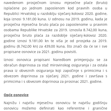
navedenom prosječnom iznosu mjesečne plaće (bruto)
isplaćene po jednom zaposlenom kod pravnih osoba u
Republici Hrvatskoj u razdoblju siječanj-kolovoz 2020. godine,
koja iznosi 9.181,00 kuna. U odnosu na 2019. godinu, kada je
prosječna mjesečna bruto plaća po zaposlenome u pravnim
osobama Republike Hrvatske za 2019. iznosila 8.742,00 kuna,
prosječna bruto plaća za razdoblje siječanj-kolovoz 2020.
godine iznosi 9.181,00 kn te viša je od prosjeka za 2019.
godinu (8.742,00 kn) za 439,00 kuna, što znači da će se i sve
propisane osnovice za 2021. godinu povisiti.
Iznosi osnovica propisani Naredbom primjenjuju se za
obračun doprinosa za staž mirovinskog osiguranja i za ostala
prava iz obveznih osiguranja koji započinje s primicima i s
obvezom doprinosa za siječanj 2021. godine i završava s
primicima i s obvezom doprinosa za prosinac 2021. godine.
Opće osnovice
Najnižu i najvišu mjesečnu osnovicu te najvišu godišnju
osnovicu možemo definirati kao referentne i granične