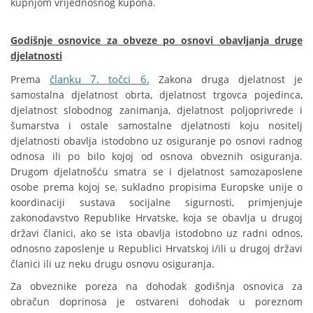
kupnjom vrijednosnog kupona.
Godišnje osnovice za obveze po osnovi obavljanja druge
djelatnosti
članku 7. točci 6.
Prema
Zakona druga djelatnost je
samostalna djelatnost obrta, djelatnost trgovca pojedinca,
djelatnost slobodnog zanimanja, djelatnost poljoprivrede i
šumarstva i ostale samostalne djelatnosti koju nositelj
djelatnosti obavlja istodobno uz osiguranje po osnovi radnog
odnosa ili po bilo kojoj od osnova obveznih osiguranja.
Drugom djelatnošću smatra se i djelatnost samozaposlene
osobe prema kojoj se, sukladno propisima Europske unije o
koordinaciji sustava socijalne sigurnosti, primjenjuje
zakonodavstvo Republike Hrvatske, koja se obavlja u drugoj
državi članici, ako se ista obavlja istodobno uz radni odnos,
odnosno zaposlenje u Republici Hrvatskoj i/ili u drugoj državi
članici ili uz neku drugu osnovu osiguranja.
Za obveznike poreza na dohodak godišnja osnovica za
obračun doprinosa je ostvareni dohodak u poreznom