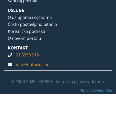
Sadržaj portala
USLUGE
O uslugama i cijenama
Često postavljana pitanja
Korisnička podrška
O novom portalu
KONTAKT
01 5999 918
info@notarius.hr
© 1989-2026 LEXPERA d.o.o. Sva prava zadržana.
Postavke kolačića