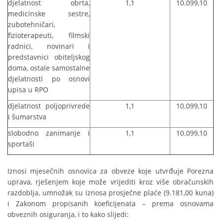
djelatnost obrta,
1,1
10.099,10
medicinske sestre,
zubotehničari,
fizioterapeuti, filmski
radnici, novinari i
predstavnici obiteljskog
doma, ostale samostalne
djelatnosti po osnovi
upisa u RPO
djelatnost poljoprivrede
1,1
10.099,10
i šumarstva
slobodno zanimanje i
1,1
10.099,10
sportaši
Iznosi mjesečnih osnovica za obveze koje utvrđuje Porezna
uprava, rješenjem koje može vrijediti kroz više obračunskih
razdoblja, umnožak su iznosa prosječne plaće (9.181,00 kuna)
i Zakonom propisanih koeficijenata – prema osnovama
obveznih osiguranja, i to kako slijedi: