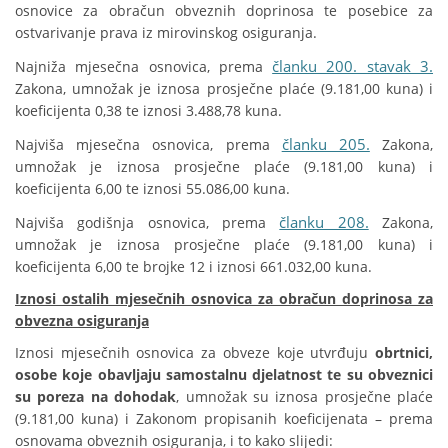
osnovice za obračun obveznih doprinosa te posebice za
ostvarivanje prava iz mirovinskog osiguranja.
članku 200. stavak 3.
Najniža mjesečna osnovica, prema
Zakona, umnožak je iznosa prosječne plaće (9.181,00 kuna) i
koeficijenta 0,38 te iznosi 3.488,78 kuna.
članku 205.
Najviša mjesečna osnovica, prema
Zakona,
umnožak je iznosa prosječne plaće (9.181,00 kuna) i
koeficijenta 6,00 te iznosi 55.086,00 kuna.
članku 208.
Najviša godišnja osnovica, prema
Zakona,
umnožak je iznosa prosječne plaće (9.181,00 kuna) i
koeficijenta 6,00 te brojke 12 i iznosi 661.032,00 kuna.
Iznosi ostalih mjesečnih osnovica za obračun doprinosa za
obvezna osiguranja
Iznosi mjesečnih osnovica za obveze koje utvrđuju
obrtnici,
osobe koje obavljaju samostalnu djelatnost te su obveznici
su poreza na dohodak
, umnožak su iznosa prosječne plaće
(9.181,00 kuna) i Zakonom propisanih koeficijenata – prema
osnovama obveznih osiguranja, i to kako slijedi: