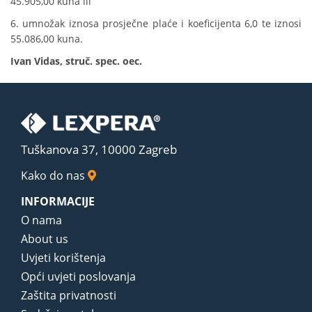
45.905,00 kuna ili
6. umnožak iznosa prosječne plaće i koeficijenta 6,0 te iznosi
55.086,00 kuna.
Ivan Vidas, struč. spec. oec.
Tuškanova 37, 10000 Zagreb
Kako do nas
INFORMACIJE
O nama
About us
Uvjeti korištenja
Opći uvjeti poslovanja
Zaštita privatnosti