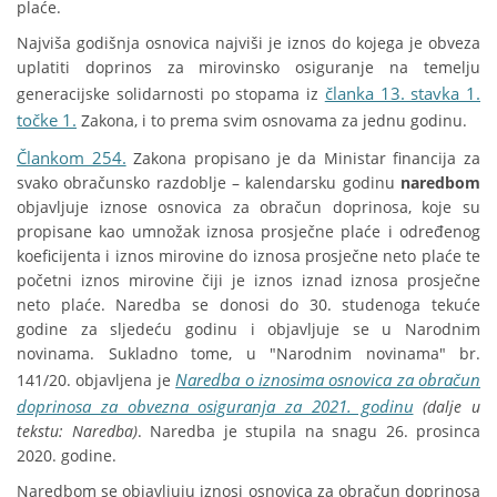
plaće.
Najviša godišnja osnovica najviši je iznos do kojega je obveza
uplatiti doprinos za mirovinsko osiguranje na temelju
članka 13. stavka 1.
generacijske solidarnosti po stopama iz
točke 1.
Zakona, i to prema svim osnovama za jednu godinu.
Člankom 254.
Zakona propisano je da Ministar financija za
svako obračunsko razdoblje – kalendarsku godinu
naredbom
objavljuje iznose osnovica za obračun doprinosa, koje su
propisane kao umnožak iznosa prosječne plaće i određenog
koeficijenta i iznos mirovine do iznosa prosječne neto plaće te
početni iznos mirovine čiji je iznos iznad iznosa prosječne
neto plaće. Naredba se donosi do 30. studenoga tekuće
godine za sljedeću godinu i objavljuje se u Narodnim
novinama. Sukladno tome, u "Narodnim novinama" br.
Naredba o iznosima osnovica za obračun
141/20. objavljena je
doprinosa za obvezna osiguranja za 2021. godinu
(dalje u
tekstu: Naredba)
. Naredba je stupila na snagu 26. prosinca
2020. godine.
Naredbom se objavljuju iznosi osnovica za obračun doprinosa