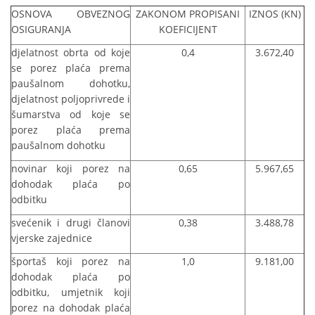
OSNOVA OBVEZNOG
ZAKONOM PROPISANI
IZNOS (KN)
OSIGURANJA
KOEFICIJENT
djelatnost obrta od koje
0,4
3.672,40
se porez plaća prema
paušalnom dohotku,
djelatnost poljoprivrede i
šumarstva od koje se
porez plaća prema
paušalnom dohotku
novinar koji porez na
0,65
5.967,65
dohodak plaća po
odbitku
svećenik i drugi članovi
0,38
3.488,78
vjerske zajednice
športaš koji porez na
1,0
9.181,00
dohodak plaća po
odbitku, umjetnik koji
porez na dohodak plaća