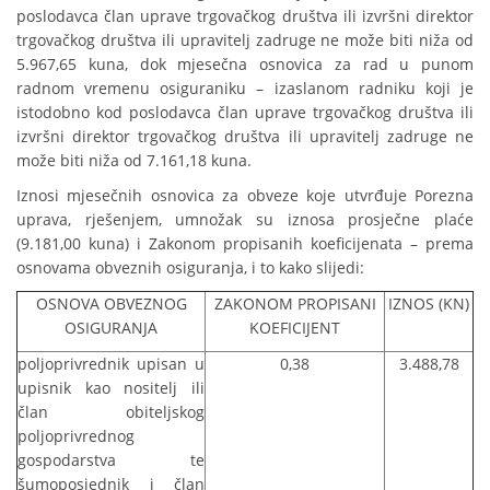
poslodavca član uprave trgovačkog društva ili izvršni direktor
trgovačkog društva ili upravitelj zadruge ne može biti niža od
5.967,65 kuna, dok mjesečna osnovica za rad u punom
radnom vremenu osiguraniku – izaslanom radniku koji je
istodobno kod poslodavca član uprave trgovačkog društva ili
izvršni direktor trgovačkog društva ili upravitelj zadruge ne
može biti niža od 7.161,18 kuna.
Iznosi mjesečnih osnovica za obveze koje utvrđuje Porezna
uprava, rješenjem, umnožak su iznosa prosječne plaće
(9.181,00 kuna) i Zakonom propisanih koeficijenata – prema
osnovama obveznih osiguranja, i to kako slijedi:
OSNOVA OBVEZNOG
ZAKONOM PROPISANI
IZNOS (KN)
OSIGURANJA
KOEFICIJENT
poljoprivrednik upisan u
0,38
3.488,78
upisnik kao nositelj ili
član obiteljskog
poljoprivrednog
gospodarstva te
šumoposjednik i član