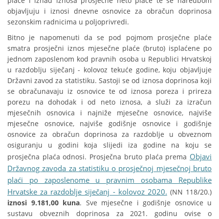
plaće i iznad iznosa prosječne neto plaće te se naredbom
objavljuju i iznosi dnevne osnovice za obračun doprinosa
sezonskim radnicima u poljoprivredi.
Bitno je napomenuti da se pod pojmom prosječne plaće
smatra prosječni iznos mjesečne plaće (bruto) isplaćene po
jednom zaposlenom kod pravnih osoba u Republici Hrvatskoj
u razdoblju siječanj - kolovoz tekuće godine, koju objavljuje
Državni zavod za statistiku. Sastoji se od iznosa doprinosa koji
se obračunavaju iz osnovice te od iznosa poreza i prireza
porezu na dohodak i od neto iznosa, a služi za izračun
mjesečnih osnovica i najniže mjesečne osnovice, najviše
mjesečne osnovice, najviše godišnje osnovice i godišnje
osnovice za obračun doprinosa za razdoblje u obveznom
osiguranju u godini koja slijedi iza godine na koju se
Objavi
prosječna plaća odnosi. Prosječna bruto plaća prema
Državnog zavoda za statistiku o prosječnoj mjesečnoj bruto
plaći po zaposlenome u pravnim osobama Republike
Hrvatske za razdoblje siječanj - kolovoz 2020.
(NN 118/20.)
iznosi 9.181,00 kuna
. Sve mjesečne i godišnje osnovice u
sustavu obveznih doprinosa za 2021. godinu ovise o