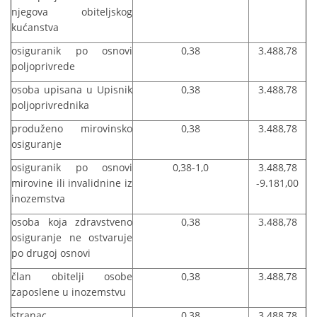
njegova obiteljskog
kućanstva
osiguranik po osnovi
0,38
3.488,78
poljoprivrede
osoba upisana u Upisnik
0,38
3.488,78
poljoprivrednika
produženo mirovinsko
0,38
3.488,78
osiguranje
osiguranik po osnovi
0,38-1,0
3.488,78
mirovine ili invalidnine iz
-9.181,00
inozemstva
osoba koja zdravstveno
0,38
3.488,78
osiguranje ne ostvaruje
po drugoj osnovi
član obitelji osobe
0,38
3.488,78
zaposlene u inozemstvu
stranac
0,38
3.488,78