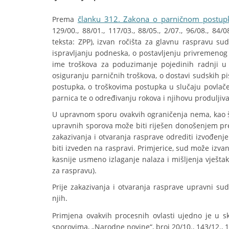
članku 312. Zakona o parničnom postupk
Prema
129/00., 88/01., 117/03., 88/05., 2/07., 96/08., 84/0
teksta: ZPP), izvan ročišta za glavnu raspravu su
ispravljanju podneska, o postavljenju privremeno
ime troškova za poduzimanje pojedinih radnji u
osiguranju parničnih troškova, o dostavi sudskih p
postupka, o troškovima postupka u slučaju povlačen
parnica te o određivanju rokova i njihovu produljiv
U upravnom sporu ovakvih ograničenja nema, kao št
upravnih sporova može biti riješen donošenjem pres
zakazivanja i otvaranja rasprave odrediti izvođenj
biti izveden na raspravi. Primjerice, sud može izv
kasnije usmeno izlaganje nalaza i mišljenja vješta
za raspravu).
Prije zakazivanja i otvaranja rasprave upravni sud
njih.
Primjena ovakvih procesnih ovlasti ujedno je u sk
sporovima, „Narodne novine“, broj 20/10., 143/12., 15