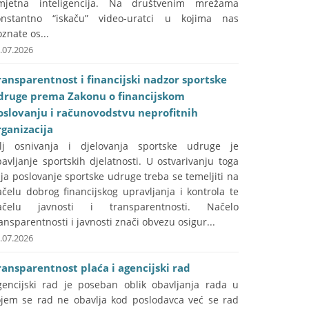
mjetna inteligencija. Na društvenim mrežama
onstantno “iskaču” video-uratci u kojima nas
znate os...
.07.2026
ransparentnost i financijski nadzor sportske
druge prema Zakonu o financijskom
oslovanju i računovodstvu neprofitnih
rganizacija
ilj osnivanja i djelovanja sportske udruge je
avljanje sportskih djelatnosti. U ostvarivanju toga
lja poslovanje sportske udruge treba se temeljiti na
čelu dobrog financijskog upravljanja i kontrola te
ačelu javnosti i transparentnosti. Načelo
ansparentnosti i javnosti znači obvezu osigur...
.07.2026
ransparentnost plaća i agencijski rad
gencijski rad je poseban oblik obavljanja rada u
ojem se rad ne obavlja kod poslodavca već se rad