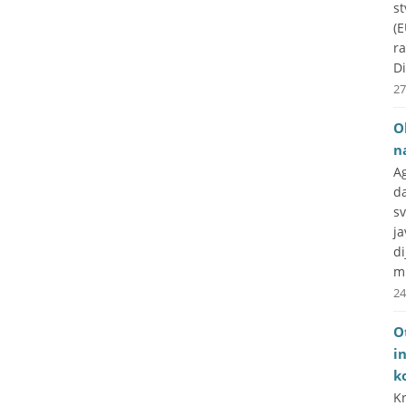
st
(E
r
Di
27
O
n
A
d
s
j
d
mr
24
O
i
ko
Kr