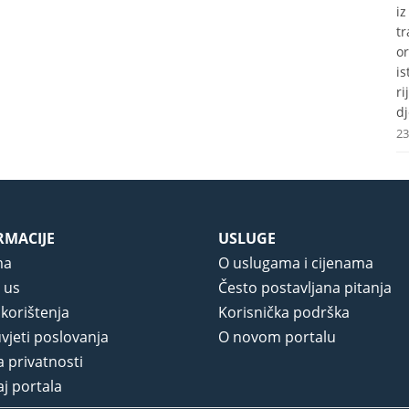
i
t
o
i
r
dj
23
RMACIJE
USLUGE
ma
O uslugama i cijenama
 us
Često postavljana pitanja
 korištenja
Korisnička podrška
vjeti poslovanja
O novom portalu
a privatnosti
j portala