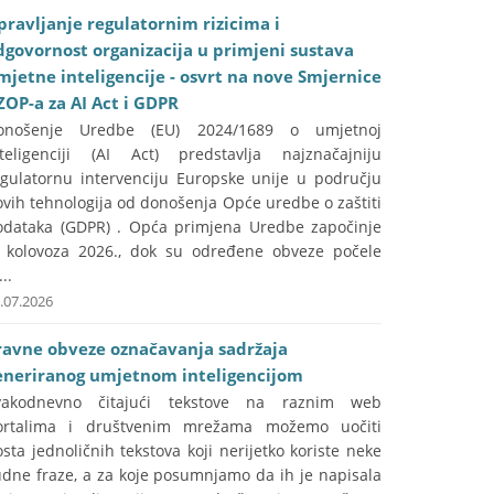
pravljanje regulatornim rizicima i
dgovornost organizacija u primjeni sustava
mjetne inteligencije - osvrt na nove Smjernice
ZOP-a za AI Act i GDPR
onošenje Uredbe (EU) 2024/1689 o umjetnoj
nteligenciji (AI Act) predstavlja najznačajniju
egulatornu intervenciju Europske unije u području
vih tehnologija od donošenja Opće uredbe o zaštiti
odataka (GDPR) . Opća primjena Uredbe započinje
. kolovoza 2026., dok su određene obveze počele
...
.07.2026
ravne obveze označavanja sadržaja
eneriranog umjetnom inteligencijom
vakodnevno čitajući tekstove na raznim web
ortalima i društvenim mrežama možemo uočiti
sta jednoličnih tekstova koji nerijetko koriste neke
udne fraze, a za koje posumnjamo da ih je napisala