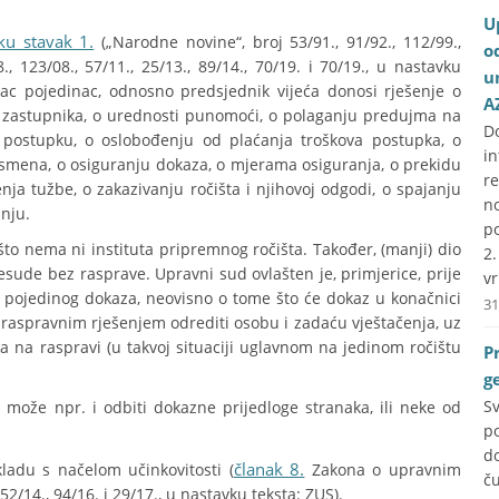
U
u stavak 1.
(„Narodne novine“, broj 53/91., 91/92., 112/99.,
o
8., 123/08., 57/11., 25/13., 89/14., 70/19. i 70/19., u nastavku
u
dac pojedinac, odnosno predsjednik vijeća donosi rješenje o
A
g zastupnika, o urednosti punomoći, o polaganju predujma na
D
 postupku, o oslobođenju od plaćanja troškova postupka, o
i
ismena, o osiguranju dokaza, o mjerama osiguranja, o prekidu
r
ja tužbe, o zakazivanju ročišta i njihovoj odgodi, o spajanju
no
anju.
p
o nema ni instituta pripremnog ročišta. Također, (manji) dio
2
ude bez rasprave. Upravni sud ovlašten je, primjerice, prije
vr
e pojedinog dokaza, neovisno o tome što će dokaz u konačnici
31
anraspravnim rješenjem odrediti osobu i zadaću vještačenja, uz
ka na raspravi (u takvoj situaciji uglavnom na jedinom ročištu
P
g
S
 može npr. i odbiti dokazne prijedloge stranaka, ili neke od
p
do
članak 8.
ladu s načelom učinkovitosti (
Zakona o upravnim
č
2/14., 94/16. i 29/17., u nastavku teksta: ZUS).