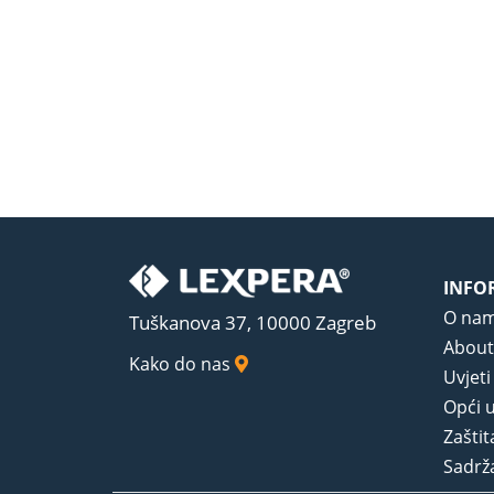
INFO
O na
Tuškanova 37, 10000 Zagreb
About
Kako do nas
Uvjeti
Opći u
Zaštit
Sadrža