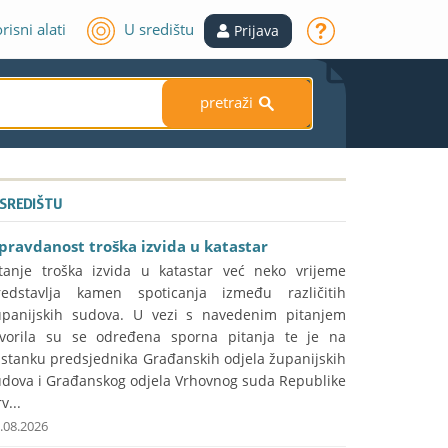
risni alati
U središtu
Prijava
pretraži
S
 SREDIŠTU
pravdanost troška izvida u katastar
itanje troška izvida u katastar već neko vrijeme
redstavlja kamen spoticanja između različitih
upanijskih sudova. U vezi s navedenim pitanjem
tvorila su se određena sporna pitanja te je na
astanku predsjednika Građanskih odjela županijskih
udova i Građanskog odjela Vrhovnog suda Republike
v...
.08.2026