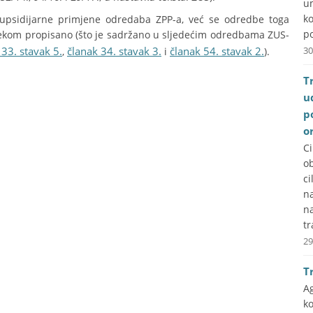
u
k
psidijarne primjene odredaba ZPP-a, već se odredbe toga
po
jekom propisano (što je sadržano u sljedećim odredbama ZUS-
 33. stavak 5.
članak 34. stavak 3.
članak 54. stavak 2.
30
,
i
).
T
u
p
o
C
ob
ci
na
n
tr
29
T
A
k