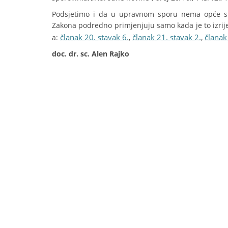
Podsjetimo i da u upravnom sporu nema opće su
Zakona podredno primjenjuju samo kada je to izri
članak 20. stavak 6.
članak 21. stavak 2.
članak
a:
,
,
doc. dr. sc. Alen Rajko