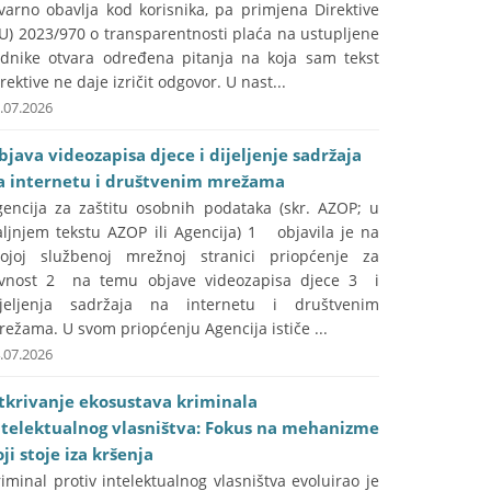
varno obavlja kod korisnika, pa primjena Direktive
U) 2023/970 o transparentnosti plaća na ustupljene
adnike otvara određena pitanja na koja sam tekst
rektive ne daje izričit odgovor. U nast...
.07.2026
bjava videozapisa djece i dijeljenje sadržaja
a internetu i društvenim mrežama
gencija za zaštitu osobnih podataka (skr. AZOP; u
aljnjem tekstu AZOP ili Agencija) 1 objavila je na
vojoj službenoj mrežnoj stranici priopćenje za
avnost 2 na temu objave videozapisa djece 3 i
ijeljenja sadržaja na internetu i društvenim
ežama. U svom priopćenju Agencija ističe ...
.07.2026
tkrivanje ekosustava kriminala
ntelektualnog vlasništva: Fokus na mehanizme
ji stoje iza kršenja
iminal protiv intelektualnog vlasništva evoluirao je