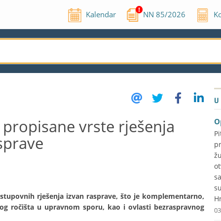
Kalendar
NN
85
/
2026
Ko
U
propisane vrste rješenja
O
P
sprave
p
ž
o
s
s
stupovnih rješenja izvan rasprave, što je komplementarno,
Hr
nog ročišta u upravnom sporu, kao i ovlasti bezraspravnog
03