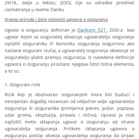
29/18., dalje u tekstu: ZOO), čije su odredbe predmet
razmatranja u ovome članku.
Pravna priroda i bitni elementi ugovora o osiguranju
člankom 921.
Ugovor o osiguranju definiran je
ZOO-a kao
ugovor kojim se osiguratelj obvezuje ugovaratelju osiguranja
isplatiti osiguraniku ili korisniku osiguranja osigurninu ako
nastane osigurani slučaj, a ugovaratelj osiguranja obvezuje se
osiguratelju platiti premiju osiguranja. Iz navedene definicije
ugovora o osiguranju proizlaze njegova četiri bitna elementa,
a to su:
1. Osigurani rizik
Rizik koji je obuhvaćen osiguranjem mora biti budući i
neizvjestan događaj nezavisan od isključive volje ugovaratelja
osiguranja ili osiguranika (primjerice potres, požar, poplava,
udar groma, eksplozija, provala i slično). Upravo je rizik
najčešći motiv sklapanja ugovor o osiguranju od strane
ugovaratelja osiguranja. Prilikom sklapanja ugovora o
osiguranju postoji obveza ugovaratelja osiguranja da prijavi