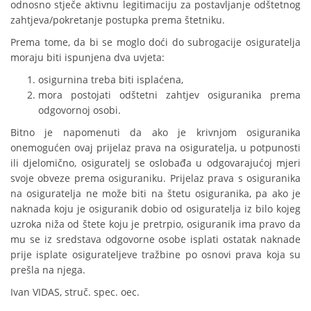
odnosno stječe aktivnu legitimaciju za postavljanje odštetnog
zahtjeva/pokretanje postupka prema štetniku.
Prema tome, da bi se moglo doći do subrogacije osiguratelja
moraju biti ispunjena dva uvjeta:
osigurnina treba biti isplaćena,
mora postojati odštetni zahtjev osiguranika prema
odgovornoj osobi.
Bitno je napomenuti da ako je krivnjom osiguranika
onemogućen ovaj prijelaz prava na osiguratelja, u potpunosti
ili djelomično, osiguratelj se oslobađa u odgovarajućoj mjeri
svoje obveze prema osiguraniku. Prijelaz prava s osiguranika
na osiguratelja ne može biti na štetu osiguranika, pa ako je
naknada koju je osiguranik dobio od osiguratelja iz bilo kojeg
uzroka niža od štete koju je pretrpio, osiguranik ima pravo da
mu se iz sredstava odgovorne osobe isplati ostatak naknade
prije isplate osigurateljeve tražbine po osnovi prava koja su
prešla na njega.
Ivan VIDAS, struč. spec. oec.