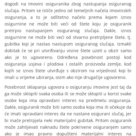
dogodi na imovini osiguranika zbog nastupanja osiguranog
slučaja. Pritom se ističe jedno od temeljnih načela imovinskih
osiguranja, a to je odštetno načelo prema kojem iznos
osigurnine ne može biti veći od štete koju je osiguranik
pretrpio nastupanjem osiguranog slučaja. Dakle, iznos
osigurnine ne može biti veći od stvarno pretrpljene štete, tj.
gubitka koji je nastao nastupom osiguranog slučaja. Izmakli
dobitak će se pri utvrđivanju visine štete uzeti u obzir samo
ako je to ugovoreno. Određena posebnost postoji kod
osiguranja usjeva i plodova i ostalih proizvoda zemlje, kod
kojih se iznos štete utvrđuje s obzirom na vrijednost koji bi
imali u vrijeme ubiranja, osim ako nije drugačije ugovoreno.
Posebnost sklapanja ugovora o osiguranju imovine jest taj da
ga može sklopiti svaka osoba ili se može sklopiti u korist svake
osobe koja ima opravdani interes na predmetu osiguranja.
Dakle, osiguranik može biti samo osoba koja ima ili očekuje da
će imati opravdani interes da ne nastane osigurani slučaj, jer
bi inače pretrpjela neki materijalni gubitak. Pritom osiguranik
može zahtijevati naknadu štete pokrivene osiguranjem samo
ako je imao pravno dopušteni materijalni interes na