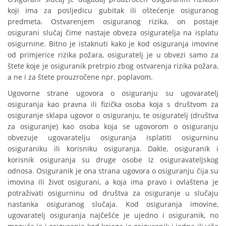
koji ima za posljedicu gubitak ili oštećenje osiguranog
predmeta. Ostvarenjem osiguranog rizika, on postaje
osigurani slučaj čime nastaje obveza osiguratelja na isplatu
osigurnine. Bitno je istaknuti kako je kod osiguranja imovine
od primjerice rizika požara, osiguratelj je u obvezi samo za
štete koje je osiguranik pretrpio zbog ostvarenja rizika požara,
a ne i za štete prouzročene npr. poplavom.
Ugovorne strane ugovora o osiguranju su ugovaratelj
osiguranja kao pravna ili fizička osoba koja s društvom za
osiguranje sklapa ugovor o osiguranju, te osiguratelj (društva
za osiguranje) kao osoba koja se ugovorom o osiguranju
obvezuje ugovaratelju osiguranja isplatiti osigurninu
osiguraniku ili korisniku osiguranja. Dakle, osiguranik i
korisnik osiguranja su druge osobe iz osiguravateljskog
odnosa. Osiguranik je ona strana ugovora o osiguranju čija su
imovina ili život osigurani, a koja ima pravo i ovlaštena je
potraživati osigurninu od društva za osiguranje u slučaju
nastanka osiguranog slučaja. Kod osiguranja imovine,
ugovaratelj osiguranja najčešće je ujedno i osiguranik, no