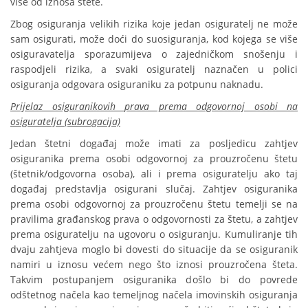
više od iznosa štete.
Zbog osiguranja velikih rizika koje jedan osiguratelj ne može
sam osigurati, može doći do suosiguranja, kod kojega se više
osiguravatelja sporazumijeva o zajedničkom snošenju i
raspodjeli rizika, a svaki osiguratelj naznačen u polici
osiguranja odgovara osiguraniku za potpunu naknadu.
Prijelaz osiguranikovih prava prema odgovornoj osobi na
osiguratelja (subrogacija)
Jedan štetni događaj može imati za posljedicu zahtjev
osiguranika prema osobi odgovornoj za prouzročenu štetu
(štetnik/odgovorna osoba), ali i prema osiguratelju ako taj
događaj predstavlja osigurani slučaj. Zahtjev osiguranika
prema osobi odgovornoj za prouzročenu štetu temelji se na
pravilima građanskog prava o odgovornosti za štetu, a zahtjev
prema osiguratelju na ugovoru o osiguranju. Kumuliranje tih
dvaju zahtjeva moglo bi dovesti do situacije da se osiguranik
namiri u iznosu većem nego što iznosi prouzročena šteta.
Takvim postupanjem osiguranika došlo bi do povrede
odštetnog načela kao temeljnog načela imovinskih osiguranja