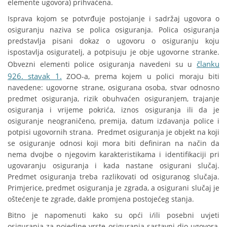
elemente ugovora) prihvaćena.
Isprava kojom se potvrđuje postojanje i sadržaj ugovora o
osiguranju naziva se polica osiguranja. Polica osiguranja
predstavlja pisani dokaz o ugovoru o osiguranju koju
ispostavlja osiguratelj, a potpisuju je obje ugovorne stranke.
članku
Obvezni elementi police osiguranja navedeni su u
926. stavak 1.
ZOO-a, prema kojem u polici moraju biti
navedene: ugovorne strane, osigurana osoba, stvar odnosno
predmet osiguranja, rizik obuhvaćen osiguranjem, trajanje
osiguranja i vrijeme pokrića, iznos osiguranja ili da je
osiguranje neograničeno, premija, datum izdavanja police i
potpisi ugovornih strana. Predmet osiguranja je objekt na koji
se osiguranje odnosi koji mora biti definiran na način da
nema dvojbe o njegovim karakteristikama i identifikaciji pri
ugovaranju osiguranja i kada nastane osigurani slučaj.
Predmet osiguranja treba razlikovati od osiguranog slučaja.
Primjerice, predmet osiguranja je zgrada, a osigurani slučaj je
oštećenje te zgrade, dakle promjena postojećeg stanja.
Bitno je napomenuti kako su opći i/ili posebni uvjeti
osiguranja za pojedine vrste osiguranja sastavni dio ugovora,