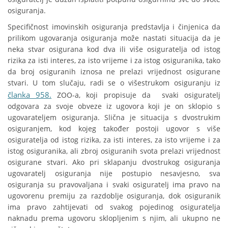
osiguranja.
Specifičnost imovinskih osiguranja predstavlja i činjenica da
prilikom ugovaranja osiguranja može nastati situacija da je
neka stvar osigurana kod dva ili više osiguratelja od istog
rizika za isti interes, za isto vrijeme i za istog osiguranika, tako
da broj osiguranih iznosa ne prelazi vrijednost osigurane
stvari. U tom slučaju, radi se o višestrukom osiguranju iz
članka 958.
ZOO-a, koji propisuje da svaki osiguratelj
odgovara za svoje obveze iz ugovora koji je on sklopio s
ugovarateljem osiguranja. Slična je situacija s dvostrukim
osiguranjem, kod kojeg također postoji ugovor s više
osiguratelja od istog rizika, za isti interes, za isto vrijeme i za
istog osiguranika, ali zbroj osiguranih svota prelazi vrijednost
osigurane stvari. Ako pri sklapanju dvostrukog osiguranja
ugovaratelj osiguranja nije postupio nesavjesno, sva
osiguranja su pravovaljana i svaki osiguratelj ima pravo na
ugovorenu premiju za razdoblje osiguranja, dok osiguranik
ima pravo zahtijevati od svakog pojedinog osiguratelja
naknadu prema ugovoru sklopljenim s njim, ali ukupno ne