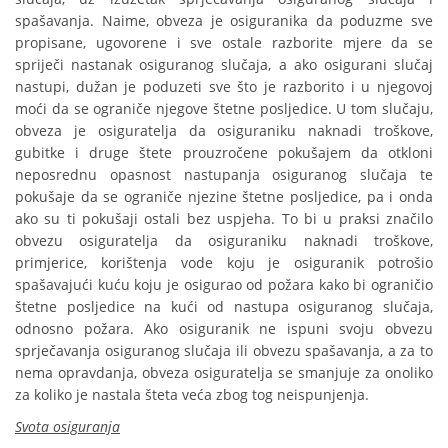
spašavanja. Naime, obveza je osiguranika da poduzme sve
propisane, ugovorene i sve ostale razborite mjere da se
spriječi nastanak osiguranog slučaja, a ako osigurani slučaj
nastupi, dužan je poduzeti sve što je razborito i u njegovoj
moći da se ograniče njegove štetne posljedice. U tom slučaju,
obveza je osiguratelja da osiguraniku naknadi troškove,
gubitke i druge štete prouzročene pokušajem da otkloni
neposrednu opasnost nastupanja osiguranog slučaja te
pokušaje da se ograniče njezine štetne posljedice, pa i onda
ako su ti pokušaji ostali bez uspjeha. To bi u praksi značilo
obvezu osiguratelja da osiguraniku naknadi troškove,
primjerice, korištenja vode koju je osiguranik potrošio
spašavajući kuću koju je osigurao od požara kako bi ograničio
štetne posljedice na kući od nastupa osiguranog slučaja,
odnosno požara. Ako osiguranik ne ispuni svoju obvezu
sprječavanja osiguranog slučaja ili obvezu spašavanja, a za to
nema opravdanja, obveza osiguratelja se smanjuje za onoliko
za koliko je nastala šteta veća zbog tog neispunjenja.
Svota osiguranja