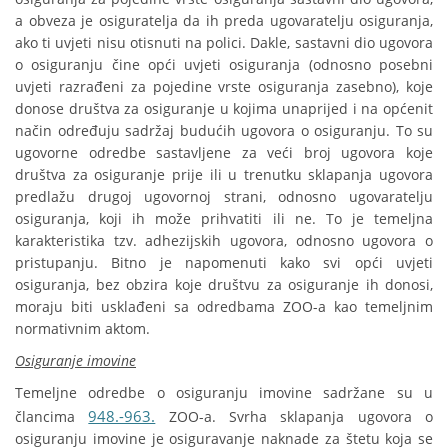
a obveza je osiguratelja da ih preda ugovaratelju osiguranja,
ako ti uvjeti nisu otisnuti na polici. Dakle, sastavni dio ugovora
o osiguranju čine opći uvjeti osiguranja (odnosno posebni
uvjeti razrađeni za pojedine vrste osiguranja zasebno), koje
donose društva za osiguranje u kojima unaprijed i na općenit
način određuju sadržaj budućih ugovora o osiguranju. To su
ugovorne odredbe sastavljene za veći broj ugovora koje
društva za osiguranje prije ili u trenutku sklapanja ugovora
predlažu drugoj ugovornoj strani, odnosno ugovaratelju
osiguranja, koji ih može prihvatiti ili ne. To je temeljna
karakteristika tzv. adhezijskih ugovora, odnosno ugovora o
pristupanju. Bitno je napomenuti kako svi opći uvjeti
osiguranja, bez obzira koje društvu za osiguranje ih donosi,
moraju biti usklađeni sa odredbama ZOO-a kao temeljnim
normativnim aktom.
Osiguranje imovine
Temeljne odredbe o osiguranju imovine sadržane su u
948.-963.
člancima
ZOO-a. Svrha sklapanja ugovora o
osiguranju imovine je osiguravanje naknade za štetu koja se