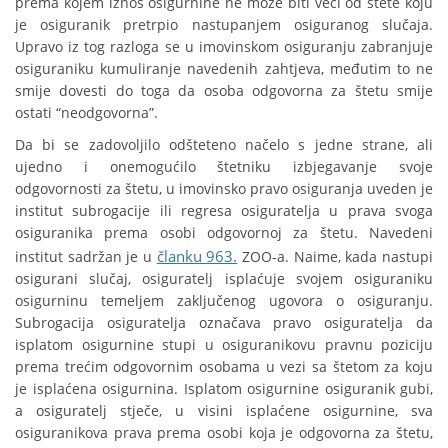
prema kojem iznos osigurnine ne može biti veći od štete koju
je osiguranik pretrpio nastupanjem osiguranog slučaja.
Upravo iz tog razloga se u imovinskom osiguranju zabranjuje
osiguraniku kumuliranje navedenih zahtjeva, međutim to ne
smije dovesti do toga da osoba odgovorna za štetu smije
ostati “neodgovorna”.
Da bi se zadovoljilo odšteteno načelo s jedne strane, ali
ujedno i onemogućilo štetniku izbjegavanje svoje
odgovornosti za štetu, u imovinsko pravo osiguranja uveden je
institut subrogacije ili regresa osiguratelja u prava svoga
osiguranika prema osobi odgovornoj za štetu. Navedeni
članku 963.
institut sadržan je u
ZOO-a. Naime, kada nastupi
osigurani slučaj, osiguratelj isplaćuje svojem osiguraniku
osigurninu temeljem zaključenog ugovora o osiguranju.
Subrogacija osiguratelja označava pravo osiguratelja da
isplatom osigurnine stupi u osiguranikovu pravnu poziciju
prema trećim odgovornim osobama u vezi sa štetom za koju
je isplaćena osigurnina. Isplatom osigurnine osiguranik gubi,
a osiguratelj stječe, u visini isplaćene osigurnine, sva
osiguranikova prava prema osobi koja je odgovorna za štetu,