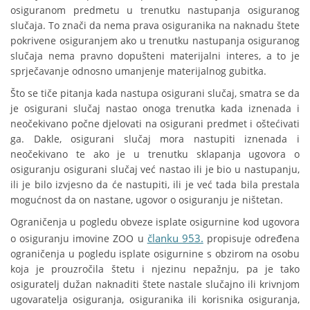
osiguranom predmetu u trenutku nastupanja osiguranog
slučaja. To znači da nema prava osiguranika na naknadu štete
pokrivene osiguranjem ako u trenutku nastupanja osiguranog
slučaja nema pravno dopušteni materijalni interes, a to je
sprječavanje odnosno umanjenje materijalnog gubitka.
Što se tiče pitanja kada nastupa osigurani slučaj, smatra se da
je osigurani slučaj nastao onoga trenutka kada iznenada i
neočekivano počne djelovati na osigurani predmet i oštećivati
ga. Dakle, osigurani slučaj mora nastupiti iznenada i
neočekivano te ako je u trenutku sklapanja ugovora o
osiguranju osigurani slučaj već nastao ili je bio u nastupanju,
ili je bilo izvjesno da će nastupiti, ili je već tada bila prestala
mogućnost da on nastane, ugovor o osiguranju je ništetan.
Ograničenja u pogledu obveze isplate osigurnine kod ugovora
članku 953.
o osiguranju imovine ZOO u
propisuje određena
ograničenja u pogledu isplate osigurnine s obzirom na osobu
koja je prouzročila štetu i njezinu nepažnju, pa je tako
osiguratelj dužan naknaditi štete nastale slučajno ili krivnjom
ugovaratelja osiguranja, osiguranika ili korisnika osiguranja,