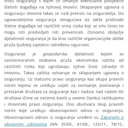
vrstu osiguranja s kojim će umanjiti eventualne posljedice
štetnih događaja na njihovoj imovini. Sklapanjem ugovora o
osiguranju imovine takav se rizik prenosi na osiguratelja, što
ugovarateljima osiguranja omogućava da lakše prebrode
štetne događaje od različitih vrsta rizika koji se vrlo često ne
mogu niti predvidjeti niti prevenirati. Osnovno obilježje
djelatnosti osiguranja je da kroz različite organizacijske oblike
pruža ljudskoj zajednici određenu sigurnost.
Osiguranje je gospodarska djelatnost kojom se
zainteresiranim osobama pruža ekonomska zaštita od
različitih rizika koji ugrožavaju njihov život, zdravlje ili
imovinu. Takva zaštita ostvaruje se sklapanjem ugovora o
osiguranju. Uz statusno pravo osiguranja kao skupa pravnih
normi kojima se uređuju uvjeti za osnivanje, poslovanje i
prestanak društava za osiguranje kao i nadzor nad radom tih
društava (čime se nećemo baviti u ovome članku) razlikujemo
i imovinsko pravo osiguranja. Ono obuhvaća skup pravnih
normi koje uređuju obveznopravni odnos iz osiguranja.
Zakonom o
Obveznopravni odnosi iz osiguranja uređeni su
obveznim odnosima
(NN 35/05., 41/08., 125/11., 78/15.,