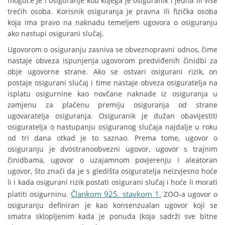
moguće je i osiguranje kod kojega je osiguranik i jedna ili više
trećih osoba. Korisnik osiguranja je pravna ili fizička osoba
koja ima pravo na naknadu temeljem ugovora o osiguranju
ako nastupi osigurani slučaj.
Ugovorom o osiguranju zasniva se obveznopravni odnos, čime
nastaje obveza ispunjenja ugovorom predviđenih činidbi za
obje ugovorne strane. Ako se ostvari osigurani rizik, on
postaje osigurani slučaj i time nastaje obveza osiguratelja na
isplatu osigurnine kao novčane naknade iz osiguranja u
zamjenu za plaćenu premiju osiguranja od strane
ugovaratelja osiguranja. Osiguranik je dužan obavijestiti
osiguratelja o nastupanju osiguranog slučaja najdalje u roku
od tri dana otkad je to saznao. Prema tome, ugovor o
osiguranju je dvostranoobvezni ugovor, ugovor s trajnim
činidbama, ugovor o uzajamnom povjerenju i aleatoran
ugovor, što znači da je s gledišta osiguratelja neizvjesno hoće
li i kada osigurani rizik postati osigurani slučaj i hoće li morati
Člankom 925. stavkom 1.
platiti osigurninu.
ZOO-a ugovor o
osiguranju definiran je kao konsenzualan ugovor koji se
smatra sklopljenim kada je ponuda (koja sadrži sve bitne