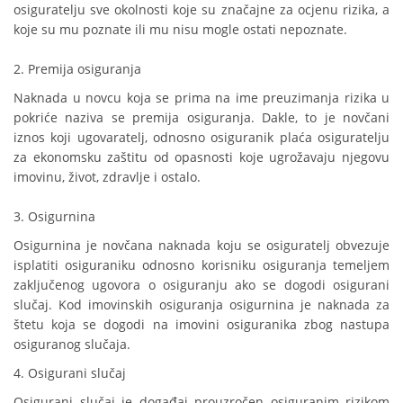
osiguratelju sve okolnosti koje su značajne za ocjenu rizika, a
koje su mu poznate ili mu nisu mogle ostati nepoznate.
2. Premija osiguranja
Naknada u novcu koja se prima na ime preuzimanja rizika u
pokriće naziva se premija osiguranja. Dakle, to je novčani
iznos koji ugovaratelj, odnosno osiguranik plaća osiguratelju
za ekonomsku zaštitu od opasnosti koje ugrožavaju njegovu
imovinu, život, zdravlje i ostalo.
3. Osigurnina
Osigurnina je novčana naknada koju se osiguratelj obvezuje
isplatiti osiguraniku odnosno korisniku osiguranja temeljem
zaključenog ugovora o osiguranju ako se dogodi osigurani
slučaj. Kod imovinskih osiguranja osigurnina je naknada za
štetu koja se dogodi na imovini osiguranika zbog nastupa
osiguranog slučaja.
4. Osigurani slučaj
Osigurani slučaj je događaj prouzročen osiguranim rizikom