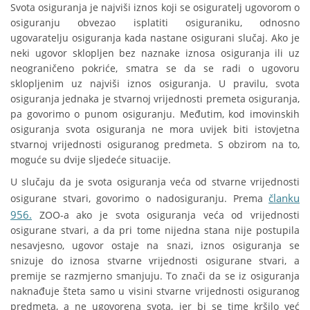
Svota osiguranja je najviši iznos koji se osiguratelj ugovorom o
osiguranju obvezao isplatiti osiguraniku, odnosno
ugovaratelju osiguranja kada nastane osigurani slučaj. Ako je
neki ugovor sklopljen bez naznake iznosa osiguranja ili uz
neograničeno pokriće, smatra se da se radi o ugovoru
sklopljenim uz najviši iznos osiguranja. U pravilu, svota
osiguranja jednaka je stvarnoj vrijednosti premeta osiguranja,
pa govorimo o punom osiguranju. Međutim, kod imovinskih
osiguranja svota osiguranja ne mora uvijek biti istovjetna
stvarnoj vrijednosti osiguranog predmeta. S obzirom na to,
moguće su dvije sljedeće situacije.
U slučaju da je svota osiguranja veća od stvarne vrijednosti
članku
osigurane stvari, govorimo o nadosiguranju. Prema
956.
ZOO-a ako je svota osiguranja veća od vrijednosti
osigurane stvari, a da pri tome nijedna stana nije postupila
nesavjesno, ugovor ostaje na snazi, iznos osiguranja se
snizuje do iznosa stvarne vrijednosti osigurane stvari, a
premije se razmjerno smanjuju. To znači da se iz osiguranja
naknađuje šteta samo u visini stvarne vrijednosti osiguranog
predmeta, a ne ugovorena svota, jer bi se time kršilo već