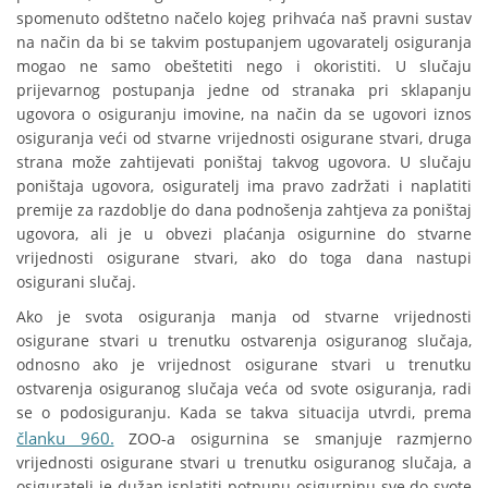
spomenuto odštetno načelo kojeg prihvaća naš pravni sustav
na način da bi se takvim postupanjem ugovaratelj osiguranja
mogao ne samo obeštetiti nego i okoristiti. U slučaju
prijevarnog postupanja jedne od stranaka pri sklapanju
ugovora o osiguranju imovine, na način da se ugovori iznos
osiguranja veći od stvarne vrijednosti osigurane stvari, druga
strana može zahtijevati poništaj takvog ugovora. U slučaju
poništaja ugovora, osiguratelj ima pravo zadržati i naplatiti
premije za razdoblje do dana podnošenja zahtjeva za poništaj
ugovora, ali je u obvezi plaćanja osigurnine do stvarne
vrijednosti osigurane stvari, ako do toga dana nastupi
osigurani slučaj.
Ako je svota osiguranja manja od stvarne vrijednosti
osigurane stvari u trenutku ostvarenja osiguranog slučaja,
odnosno ako je vrijednost osigurane stvari u trenutku
ostvarenja osiguranog slučaja veća od svote osiguranja, radi
se o podosiguranju. Kada se takva situacija utvrdi, prema
članku 960.
ZOO-a osigurnina se smanjuje razmjerno
vrijednosti osigurane stvari u trenutku osiguranog slučaja, a
osiguratelj je dužan isplatiti potpunu osigurninu sve do svote