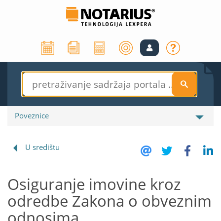
S
Poveznice
U središtu
Osiguranje imovine kroz
odredbe Zakona o obveznim
odnosima