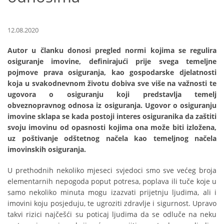
12.08.2020
Autor u članku donosi pregled normi kojima se regulira
osiguranje imovine, definirajući prije svega temeljne
pojmove prava osiguranja, kao gospodarske djelatnosti
koja u svakodnevnom životu dobiva sve više na važnosti te
ugovora o osiguranju koji predstavlja temelj
obveznopravnog odnosa iz osiguranja. Ugovor o osiguranju
imovine sklapa se kada postoji interes osiguranika da zaštiti
svoju imovinu od opasnosti kojima ona može biti izložena,
uz poštivanje odštetnog načela kao temeljnog načela
imovinskih osiguranja.
U prethodnih nekoliko mjeseci svjedoci smo sve većeg broja
elementarnih nepogoda poput potresa, poplava ili tuče koje u
samo nekoliko minuta mogu izazvati prijetnju ljudima, ali i
imovini koju posjeduju, te ugroziti zdravlje i sigurnost. Upravo
takvi rizici najčešći su poticaj ljudima da se odluče na neku