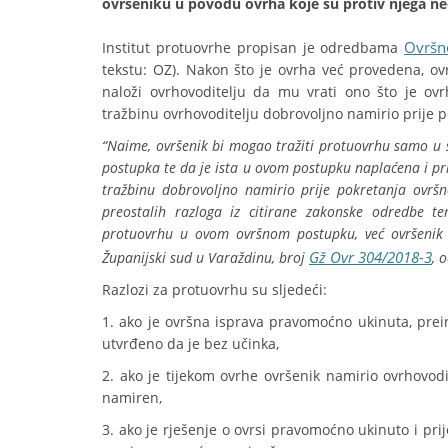
ovršeniku u povodu ovrha koje su protiv njega 
Ovršn
Institut protuovrhe propisan je odredbama
tekstu: OZ). Nakon što je ovrha već provedena, o
naloži ovrhovoditelju da mu vrati ono što je ov
tražbinu ovrhovoditelju dobrovoljno namirio prije 
“Naime, ovršenik bi mogao tražiti protuovrhu samo u s
postupka te da je ista u ovom postupku naplaćena i pri
tražbinu dobrovoljno namirio prije pokretanja ovrš
preostalih razloga iz citirane zakonske odredbe t
protuovrhu u ovom ovršnom postupku, već ovršenik e
Gž Ovr 304/2018-3
Županijski sud u Varaždinu, broj
, 
Razlozi za protuovrhu su sljedeći:
1. ako je ovršna isprava pravomoćno ukinuta, prein
utvrđeno da je bez učinka,
2. ako je tijekom ovrhe ovršenik namirio ovrhovod
namiren,
3. ako je rješenje o ovrsi pravomoćno ukinuto i pri