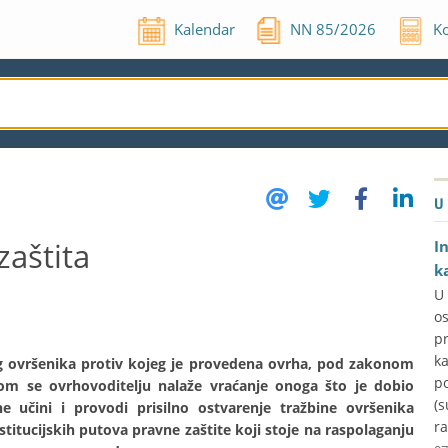
Kalendar
NN
85
/
2026
Ko
U
aštita
I
k
U
o
p
k
g ovršenika protiv kojeg je provedena ovrha, pod zakonom
p
m se ovrhovoditelju nalaže vraćanje onoga što je dobio
(s
 učini i provodi prisilno ostvarenje tražbine ovršenika
ra
itucijskih putova pravne zaštite koji stoje na raspolaganju