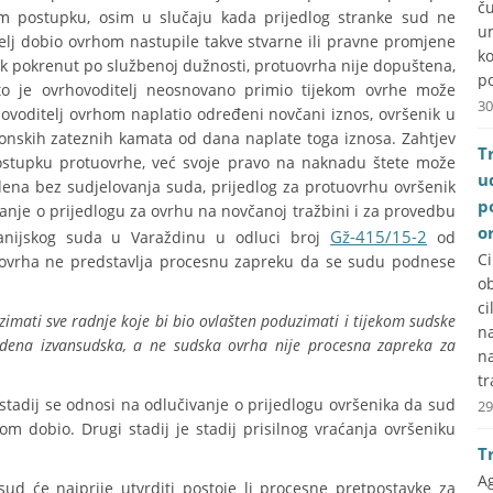
č
om postupku, osim u slučaju kada prijedlog stranke sud ne
u
elj dobio ovrhom nastupile takve stvarne ili pravne promjene
k
ak pokrenut po službenoj dužnosti, protuovrha nije dopuštena,
po
to je ovrhovoditelj neosnovano primio tijekom ovrhe može
30
rhovoditelj ovrhom naplatio određeni novčani iznos, ovršenik u
konskih zateznih kamata od dana naplate toga iznosa. Zahtjev
T
ostupku protuovrhe, već svoje pravo na naknadu štete može
u
dena bez sudjelovanja suda, prijedlog za protuovrhu ovršenik
p
vanje o prijedlogu za ovrhu na novčanoj tražbini i za provedbu
o
Gž-415/15-2
panijskog suda u Varaždinu u odluci broj
od
C
a ovrha ne predstavlja procesnu zapreku da se sudu podnese
ob
ci
zimati sve radnje koje bi bio ovlašten poduzimati i tijekom sudske
na
edena izvansudska, a ne sudska ovrha nije procesna zapreka za
n
tr
 stadij se odnosi na odlučivanje o prijedlogu ovršenika da sud
29
m dobio. Drugi stadij je stadij prisilnog vraćanja ovršeniku
T
A
ud će najprije utvrditi postoje li procesne pretpostavke za