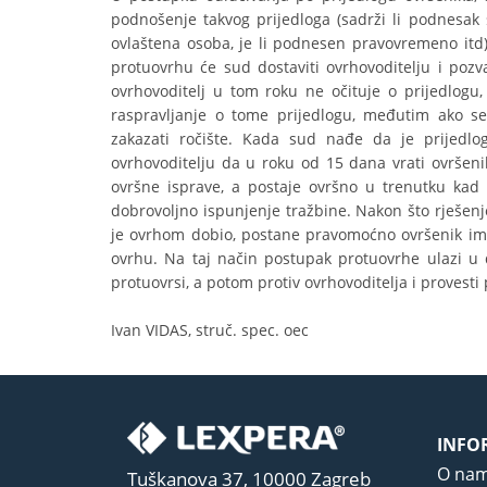
podnošenje takvog prijedloga (sadrži li podnesak
ovlaštena osoba, je li podnesen pravovremeno itd)
protuovrhu će sud dostaviti ovrhovoditelju i pozv
ovrhovoditelj u tom roku ne očituje o prijedlogu,
raspravljanje o tome prijedlogu, međutim ako se 
zakazati ročište. Kada sud nađe da je prijedlog
ovrhovoditelju da u roku od 15 dana vrati ovršen
ovršne isprave, a postaje ovršno u trenutku kad
dobrovoljno ispunjenje tražbine. Nakon što rješenj
je ovrhom dobio, postane pravomoćno ovršenik ima
ovrhu. Na taj način postupak protuovrhe ulazi u dr
protuovrsi, a potom protiv ovrhovoditelja i provesti
Ivan VIDAS, struč. spec. oec
INFO
O na
Tuškanova 37, 10000 Zagreb