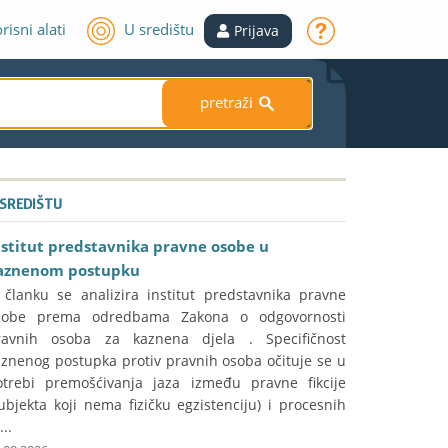
risni alati
U središtu
Prijava
pretraži
S
 SREDIŠTU
nstitut predstavnika pravne osobe u
aznenom postupku
 članku se analizira institut predstavnika pravne
sobe prema odredbama Zakona o odgovornosti
ravnih osoba za kaznena djela . Specifičnost
aznenog postupka protiv pravnih osoba očituje se u
otrebi premošćivanja jaza između pravne fikcije
ubjekta koji nema fizičku egzistenciju) i procesnih
...