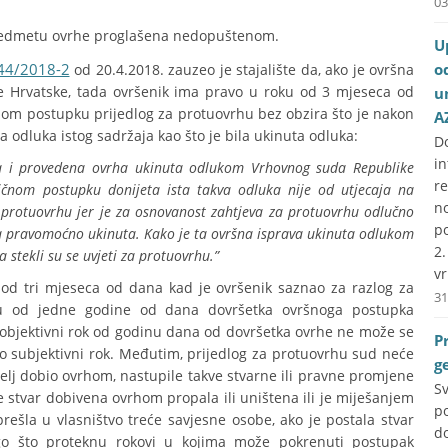
03
predmetu ovrhe proglašena nedopuštenom.
U
44/2018-2
o
od 20.4.2018. zauzeo je stajalište da, ako je ovršna
 Hrvatske, tada ovršenik ima pravo u roku od 3 mjeseca od
u
nom postupku prijedlog za protuovrhu bez obzira što je nakon
A
dluka istog sadržaja kao što je bila ukinuta odluka:
D
i
na i provedena ovrha ukinuta odlukom Vrhovnog suda Republike
r
čnom postupku donijeta ista takva odluka nije od utjecaja na
no
 protuovrhu jer je za osnovanost zahtjeva za protuovrhu odlučno
p
ha pravomoćno ukinuta. Kako je ta ovršna isprava ukinuta odlukom
2
stekli su se uvjeti za protuovrhu.”
vr
 od tri mjeseca od dana kad je ovršenik saznao za razlog za
31
roku od jedne godine od dana dovršetka ovršnoga postupka
o objektivni rok od godinu dana od dovršetka ovrhe ne može se
P
kao subjektivni rok. Međutim, prijedlog za protuovrhu sud neće
g
telj dobio ovrhom, nastupile takve stvarne ili pravne promjene
S
e stvar dobivena ovrhom propala ili uništena ili je miješanjem
p
 prešla u vlasništvo treće savjesne osobe, ako je postala stvar
do
go što proteknu rokovi u kojima može pokrenuti postupak