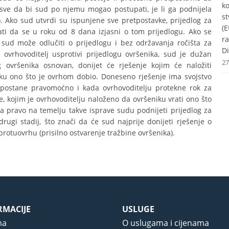
k
 sve da bi sud po njemu mogao postupati, je li ga podnijela
st
. Ako sud utvrdi su ispunjene sve pretpostavke, prijedlog za
(E
ati da se u roku od 8 dana izjasni o tom prijedlogu. Ako se
r
 sud može odlučiti o prijedlogu i bez održavanja ročišta za
Di
ovrhovoditelj usprotivi prijedlogu ovršenika, sud je dužan
27
 ovršenika osnovan, donijet će rješenje kojim će naložiti
iku ono što je ovrhom dobio. Doneseno rješenje ima svojstvo
 postane pravomoćno i kada ovrhovoditelju protekne rok za
e, kojim je ovrhovoditelju naloženo da ovršeniku vrati ono što
 pravo na temelju takve isprave sudu podnijeti prijedlog za
ugi stadij, što znači da će sud najprije donijeti rješenje o
 protuovrhu (prisilno ostvarenje tražbine ovršenika).
RMACIJE
USLUGE
ma
O uslugama i cijenama