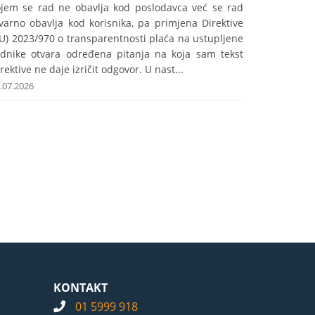
ojem se rad ne obavlja kod poslodavca već se rad
varno obavlja kod korisnika, pa primjena Direktive
U) 2023/970 o transparentnosti plaća na ustupljene
adnike otvara određena pitanja na koja sam tekst
rektive ne daje izričit odgovor. U nast...
.07.2026
KONTAKT
01 5999 918