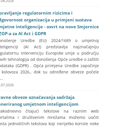
.08.2026
pravljanje regulatornim rizicima i
dgovornost organizacija u primjeni sustava
mjetne inteligencije - osvrt na nove Smjernice
ZOP-a za AI Act i GDPR
onošenje Uredbe (EU) 2024/1689 o umjetnoj
nteligenciji (AI Act) predstavlja najznačajniju
egulatornu intervenciju Europske unije u području
vih tehnologija od donošenja Opće uredbe o zaštiti
odataka (GDPR) . Opća primjena Uredbe započinje
. kolovoza 2026., dok su određene obveze počele
...
.07.2026
ravne obveze označavanja sadržaja
eneriranog umjetnom inteligencijom
vakodnevno čitajući tekstove na raznim web
ortalima i društvenim mrežama možemo uočiti
sta jednoličnih tekstova koji nerijetko koriste neke