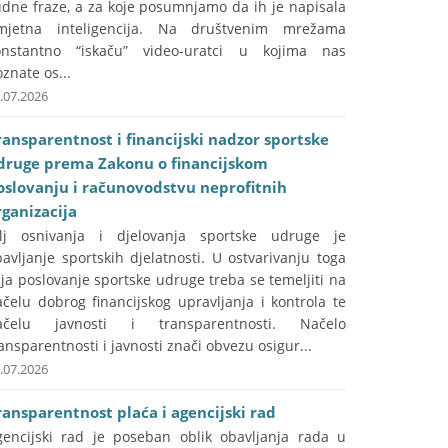
udne fraze, a za koje posumnjamo da ih je napisala
mjetna inteligencija. Na društvenim mrežama
onstantno “iskaču” video-uratci u kojima nas
znate os...
.07.2026
ransparentnost i financijski nadzor sportske
druge prema Zakonu o financijskom
oslovanju i računovodstvu neprofitnih
rganizacija
ilj osnivanja i djelovanja sportske udruge je
avljanje sportskih djelatnosti. U ostvarivanju toga
lja poslovanje sportske udruge treba se temeljiti na
čelu dobrog financijskog upravljanja i kontrola te
ačelu javnosti i transparentnosti. Načelo
ansparentnosti i javnosti znači obvezu osigur...
.07.2026
ransparentnost plaća i agencijski rad
gencijski rad je poseban oblik obavljanja rada u