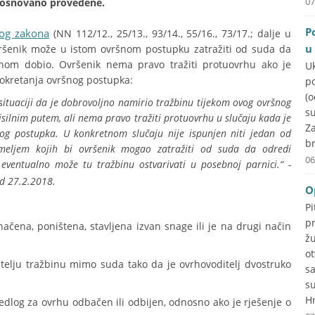
07
neosnovano provedene.
P
og zakona
(NN 112/12., 25/13., 93/14., 55/16., 73/17.; dalje u
u
vršenik može u istom ovršnom postupku zatražiti od suda da
rhom dobio. Ovršenik nema pravo tražiti protuovrhu ako je
U
pokretanja ovršnog postupka:
p
(
ituaciji da je dobrovoljno namirio tražbinu tijekom ovog ovršnog
su
silnim putem, ali nema pravo tražiti protuovrhu u slučaju kada je
Za
nog postupka. U konkretnom slučaju nije ispunjen niti jedan od
br
emeljem kojih bi ovršenik mogao zatražiti od suda da odredi
06
ventualno može tu tražbinu ostvarivati u posebnoj parnici.“ -
od 27.2.2018.
O
P
p
ačena, poništena, stavljena izvan snage ili je na drugi način
ž
o
itelju tražbinu mimo suda tako da je ovrhovoditelj dvostruko
s
s
Hr
jedlog za ovrhu odbačen ili odbijen, odnosno ako je rješenje o