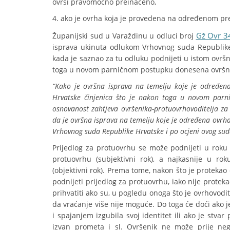
ovrsi pravomoćno preinačeno,
4. ako je ovrha koja je provedena na određenom 
Gž Ovr 3
Županijski sud u Varaždinu u odluci broj
isprava ukinuta odlukom Vrhovnog suda Republike
kada je saznao za tu odluku podnijeti u istom ovrš
toga u novom parničnom postupku donesena ovršna o
“Kako je ovršna isprava na temelju koje je određe
Hrvatske činjenica što je nakon toga u novom parni
osnovanost zahtjeva ovršenika-protuovrhovoditelja za
da je ovršna isprava na temelju koje je određena ovr
Vrhovnog suda Republike Hrvatske i po ocjeni ovog suda 
Prijedlog za protuovrhu se može podnijeti u roku
protuovrhu (subjektivni rok), a najkasnije u 
(objektivni rok). Prema tome, nakon što je proteka
podnijeti prijedlog za protuovrhu, iako nije prote
prihvatiti ako su, u pogledu onoga što je ovrhovodi
da vraćanje više nije moguće. Do toga će doći ako j
i spajanjem izgubila svoj identitet ili ako je stvar
izvan prometa i sl. Ovršenik ne može prije ne