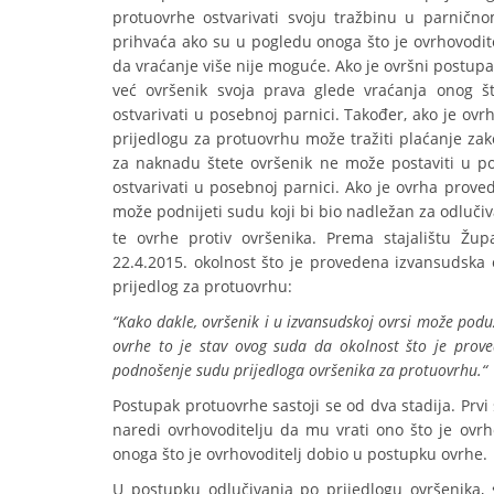
protuovrhe ostvarivati svoju tražbinu u parničn
prihvaća ako su u pogledu onoga što je ovrhovodit
da vraćanje više nije moguće. Ako je ovršni postup
već ovršenik svoja prava glede vraćanja onog š
ostvarivati u posebnoj parnici. Također, ako je ov
prijedlogu za protuovrhu može tražiti plaćanje za
za naknadu štete ovršenik ne može postaviti u p
ostvarivati u posebnoj parnici. Ako je ovrha prove
može podnijeti sudu koji bi bio nadležan za odluči
te ovrhe protiv ovršenika. Prema stajalištu Žu
22.4.2015. okolnost što je provedena izvansudsk
prijedlog za protuovrhu:
“Kako dakle, ovršenik i u izvansudskoj ovrsi može podu
ovrhe to je stav ovog suda da okolnost što je prov
podnošenje sudu prijedloga ovršenika za protuovrhu.“
Postupak protuovrhe sastoji se od dva stadija. Prvi
naredi ovrhovoditelju da mu vrati ono što je ovrho
onoga što je ovrhovoditelj dobio u postupku ovrhe.
U postupku odlučivanja po prijedlogu ovršenika, s