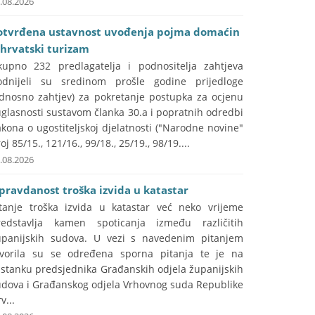
.08.2026
otvrđena ustavnost uvođenja pojma domaćin
 hrvatski turizam
kupno 232 predlagatelja i podnositelja zahtjeva
odnijeli su sredinom prošle godine prijedloge
odnosno zahtjev) za pokretanje postupka za ocjenu
glasnosti sustavom članka 30.a i popratnih odredbi
kona o ugostiteljskoj djelatnosti ("Narodne novine"
oj 85/15., 121/16., 99/18., 25/19., 98/19....
.08.2026
pravdanost troška izvida u katastar
itanje troška izvida u katastar već neko vrijeme
redstavlja kamen spoticanja između različitih
upanijskih sudova. U vezi s navedenim pitanjem
tvorila su se određena sporna pitanja te je na
astanku predsjednika Građanskih odjela županijskih
udova i Građanskog odjela Vrhovnog suda Republike
v...