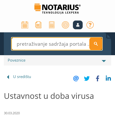
S
Poveznice
U središtu
Ustavnost u doba virusa
30.03.2020