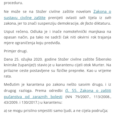
proceduru.
Zakona o
Ne može se na Stožer civilne zaštite novelom
sustavu civilne zaštite
prenijeti ovlasti
svih
tijela iz
svih
zakona, jer to znači suspenziju demokracije,
de facto
diktaturu.
Usput rečeno, Odluka je i inače nomotehnički manjkava na
opasan način, pa tako ne sadrži čak niti okvirni rok trajanja
mjere ograničenja koju predviđa.
Primjer drugi.
Dana 25. ožujka 2020. godine Stožer civilne zaštite Šibensko
kninske županije(!) stavio je u karantenu cijeli otok Murter. Na
prilazne ceste postavljene su fizičke prepreke. Kao u vrijeme
rata.
Međutim je karantena po zakonu nešto sasvim drugo, i iz
čl. 55. Zakona o zaštiti
drugog razloga. Prema odredbi
pučanstva od zaraznih bolesti
(NN 79/2007., 113/2008.,
43/2009. i 130/2017.) u karantenu:
a) se mogu prisilno smjestiti samo ljudi, a ne cijela područja;