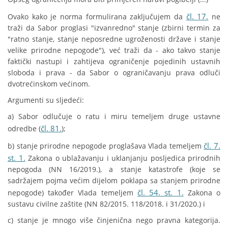
čl. 17.
Ovako kako je norma formulirana zaključujem da
ne
traži da Sabor proglasi "izvanredno" stanje (zbirni termin za
"ratno stanje, stanje neposredne ugroženosti države i stanje
velike prirodne nepogode"), već traži da - ako takvo stanje
faktički nastupi i zahtijeva ograničenje pojedinih ustavnih
sloboda i prava - da Sabor o ograničavanju prava odluči
dvotrećinskom većinom.
Argumenti su sljedeći:
a) Sabor odlučuje o ratu i miru temeljem druge ustavne
čl. 81.
odredbe (
);
čl. 7.
b) stanje prirodne nepogode proglašava Vlada temeljem
st. 1.
Zakona o ublažavanju i uklanjanju posljedica prirodnih
nepogoda (NN 16/2019.), a stanje katastrofe (koje se
sadržajem pojma većim dijelom poklapa sa stanjem prirodne
čl. 54. st. 1.
nepogode) također Vlada temeljem
Zakona o
sustavu civilne zaštite (NN 82/2015. 118/2018. i 31/2020.) i
c) stanje je mnogo više činjenična nego pravna kategorija.