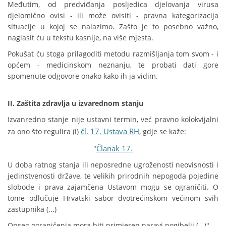
Međutim, od predviđanja posljedica djelovanja virusa
djelomično ovisi - ili može ovisiti - pravna kategorizacija
situacije u kojoj se nalazimo. Zašto je to posebno važno,
naglasit ću u tekstu kasnije, na više mjesta.
Pokušat ću stoga prilagoditi metodu razmišljanja tom svom - i
općem - medicinskom neznanju, te probati dati gore
spomenute odgovore onako kako ih ja vidim.
II. Zaštita zdravlja u izvarednom stanju
Izvanredno stanje nije ustavni termin, već pravno kolokvijalni
čl. 17. Ustava RH
za ono što regulira (i)
, gdje se kaže:
Članak 17.
"
U doba ratnog stanja ili neposredne ugroženosti neovisnosti i
jedinstvenosti države, te velikih prirodnih nepogoda pojedine
slobode i prava zajamčena Ustavom mogu se ograničiti. O
tome odlučuje Hrvatski sabor dvotrećinskom većinom svih
zastupnika (...)
Opseg ograničenja mora biti primjeren naravi pogibelji (...)"