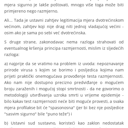
mjera sigurno je lakše poštovati, mnogo više toga može biti
primjereno nego razmjerno.
Ali... Tada je ustavni zahtjev legitimacija mjera dvotrećinskom
većinom, zahtjev koji nije drag niti jednoj vladajućoj većini -
osim ako je sama po sebi već dvotrećinska.
S druge strane, zakonodavac nema razloga strahovati od
eventualnog kršenja principa razmjernosti, mislim iz sljedećih
razloga:
a) najprije da se vratimo na problem iz uvoda: nepoznavanje
prirode virusa s kojim se borimo i posljedica kojima nam
prijeti praktički onemogućava provođenje testa razmjernosti.
Ako nam nije dostupno precizno predviđanje o mogućem
broju zaraženih i mogućoj stopi smrtnosti - da ne govorimo o
metodologiji utvrđivanja uzroka smrti u vrijeme epidemije -
bilo kakav test razmjernosti neće biti moguće provesti, a svaka
mjera profilakse bit će "spasonosna" (jer bi bez nje posljedice
"sasvim sigurno" bile "puno teže") i
b) Ustavni sud sustavno, koristeći kao zaklon nedostatak