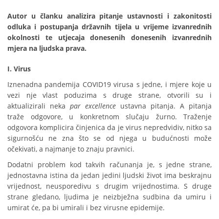
Autor u članku analizira pitanje ustavnosti i zakonitosti
odluka i postupanja državnih tijela u vrijeme izvanrednih
okolnosti te utjecaja donesenih donesenih izvanrednih
mjera na ljudska prava.
I. Virus
Iznenadna pandemija COVID19 virusa s jedne, i mjere koje u
vezi nje vlast poduzima s druge strane, otvorili su i
aktualizirali neka
par excellence
ustavna pitanja. A pitanja
traže odgovore, u konkretnom slučaju žurno. Traženje
odgovora komplicira činjenica da je virus nepredvidiv, nitko sa
sigurnošću ne zna što se od njega u budućnosti može
očekivati, a najmanje to znaju pravnici.
Dodatni problem kod takvih računanja je, s jedne strane,
jednostavna istina da jedan jedini ljudski život ima beskrajnu
vrijednost, neusporedivu s drugim vrijednostima. S druge
strane gledano, ljudima je neizbježna sudbina da umiru i
umirat će, pa bi umirali i bez virusne epidemije.