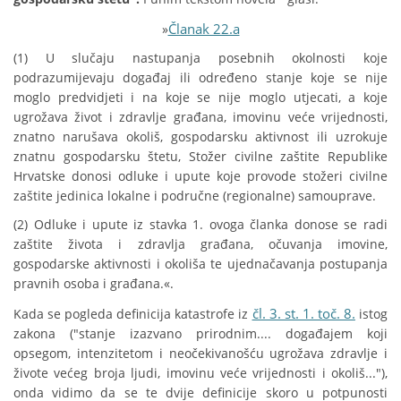
Članak 22.a
»
(1) U slučaju nastupanja posebnih okolnosti koje
podrazumijevaju događaj ili određeno stanje koje se nije
moglo predvidjeti i na koje se nije moglo utjecati, a koje
ugrožava život i zdravlje građana, imovinu veće vrijednosti,
znatno narušava okoliš, gospodarsku aktivnost ili uzrokuje
znatnu gospodarsku štetu, Stožer civilne zaštite Republike
Hrvatske donosi odluke i upute koje provode stožeri civilne
zaštite jedinica lokalne i područne (regionalne) samouprave.
(2) Odluke i upute iz stavka 1. ovoga članka donose se radi
zaštite života i zdravlja građana, očuvanja imovine,
gospodarske aktivnosti i okoliša te ujednačavanja postupanja
pravnih osoba i građana.«.
čl. 3. st. 1. toč. 8.
Kada se pogleda definicija katastrofe iz
istog
zakona ("stanje izazvano prirodnim.... događajem koji
opsegom, intenzitetom i neočekivanošću ugrožava zdravlje i
živote većeg broja ljudi, imovinu veće vrijednosti i okoliš..."),
onda vidimo da se te dvije definicije skoro u potpunosti