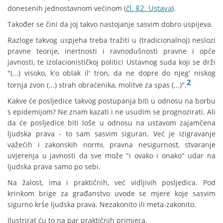
čl. 82. Ustava
donesenih jednostavnom većinom (
).
Također se čini da joj takvo nastojanje sasvim dobro uspijeva.
Razloge takvog uspjeha treba tražiti u (tradicionalnoj) neslozi
pravne teorije, inertnosti i ravnodušnosti pravne i opće
javnosti, te izolacionističkoj politici Ustavnog suda koji se drži
"(...) visoko, k'o oblak il' tron, da ne dopre do njeg' niskog
2
tornja zvon (...) strah obraćenika, molitve za spas (...)".
Kakve će posljedice takvog postupanja biti u odnosu na borbu
s epidemijom? Ne znam kazati i ne usudim se prognozirati. Ali
da će posljedice biti loše u odnosu na ustavom zajamčena
ljudska prava - to sam sasvim siguran. Već je izigravanje
važećih i zakonskih normi, pravna nesigurnost, stvaranje
uvjerenja u javnosti da sve može "i ovako i onako" udar na
ljudska prava samo po sebi.
Na žalost, ima i praktičnih, već vidljivih posljedica. Pod
krinkom brige za građanstvo uvode se mjere koje sasvim
sigurno krše ljudska prava. Nezakonito ili meta-zakonito.
Ilustrirat ću to na par praktičnih primjera.