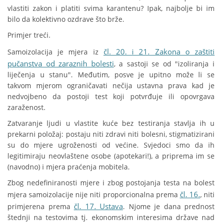
vlastiti zakon i platiti svima karantenu? Ipak, najbolje bi im
bilo da kolektivno ozdrave što brže.
Primjer treći.
čl. 20. i 21. Zakona o zaštiti
Samoizolacija je mjera iz
pučanstva od zaraznih bolesti
, a sastoji se od "izoliranja i
liječenja u stanu". Međutim, posve je upitno može li se
takvom mjerom ograničavati nečija ustavna prava kad je
nedvojbeno da postoji test koji potvrđuje ili opovrgava
zaraženost.
Zatvaranje ljudi u vlastite kuće bez testiranja stavlja ih u
prekarni položaj: postaju niti zdravi niti bolesni, stigmatizirani
su do mjere ugroženosti od većine. Svjedoci smo da ih
legitimiraju neovlaštene osobe (apotekari!), a priprema im se
(navodno) i mjera praćenja mobitela.
Zbog nedefiniranosti mjere i zbog postojanja testa na bolest
čl. 16.
mjera samoizolacije nije niti proporcionalna prema
, niti
čl. 17. Ustava
primjerena prema
. Njome je dana prednost
štednji na testovima tj. ekonomskim interesima države nad