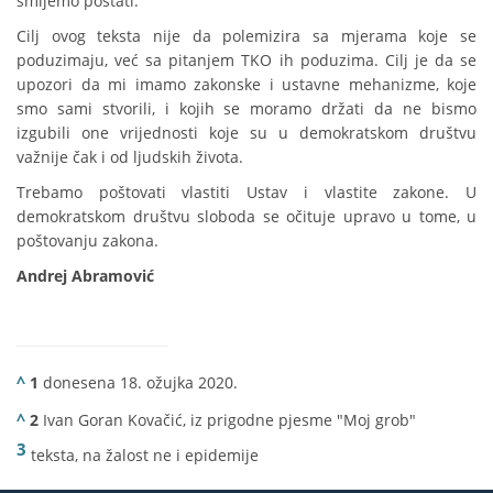
smijemo postati.
Cilj ovog teksta nije da polemizira sa mjerama koje se
poduzimaju, već sa pitanjem TKO ih poduzima. Cilj je da se
upozori da mi imamo zakonske i ustavne mehanizme, koje
smo sami stvorili, i kojih se moramo držati da ne bismo
izgubili one vrijednosti koje su u demokratskom društvu
važnije čak i od ljudskih života.
Trebamo poštovati vlastiti Ustav i vlastite zakone. U
demokratskom društvu sloboda se očituje upravo u tome, u
poštovanju zakona.
Andrej Abramović
^
1
donesena 18. ožujka 2020.
^
2
Ivan Goran Kovačić, iz prigodne pjesme "Moj grob"
3
teksta, na žalost ne i epidemije