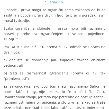
Članak 16.
"
Slobode i prava mogu se ograničiti samo zakonom da bi se
zaštitila sloboda i prava drugih ljudi te pravni poredak, javni
moral i zdravlje.
Svako ograničenje slobode ili prava mora biti razmjerno
naravi potrebe za ograničenjem u svakom pojedinom
slučaju."
Razlika stipulacije čl. 16. prema čl. 17. odmah se uočava na
dva nivoa:
a) dopušta se donošenje (ali isključivo) zakona običnom
većinom, ali
b) traži se razmjernost ograničenja (prema čl. 17. tek
"primjerenost").
Za zakonodavca, ako pod tom riječi razumijemo Sabor, je
naoko lakše i sigurnije ako se kreće u sferi čl. 17., u
izvanrednom stanju, jer tada nije potrebno da poštuje zahtjev
razmjernosti mjera ograničenja, a što u vrijeme kad se traže
brze odluke ponekad i nije lako. Lakši zahtjev primjerenosti