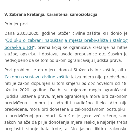
V. Zabrana kretanja, karantena, samoizolacija
Primjer prvi.
Dana 23.03.2020. godine Stožer civilne zaštite RH donio je
Odluku o zabrani napuštanja mjesta prebivališta i stalnog
"
boravka u RH
", prema kojoj se ograničava kretanje na hitne
službe, opskrbu i dostavu, uvode propusnice etc. Sasvim je
nedvojbeno da se tom odlukom ograničavaju ljudska prava.
Prvi problem je da mjeru donosi Stožer civilne zaštite, ali u
Zakonu o sustavu civilne zaštite
takva mjera nije predviđena,
niti je zakon dopunjen u tom smjeru
ad hoc
novelom od 18.
ožujka 2020. godine. Da bi se mjerom mogla ograničavati
ljudska ustavna prava, mjera ograničenja mora biti zakonom
predviđena i mora ju odrediti nadležno tijelo. Ako nije
predviđena, mora biti donesena u zakonodavnom postupku i
u predviđenoj proceduri. Kao što je gore već rečeno, sam
zakon nalaže da prije donošenja mjera reakcije najprije treba
proglasiti stanje katastrofe, a što jasno diktira zakonsku