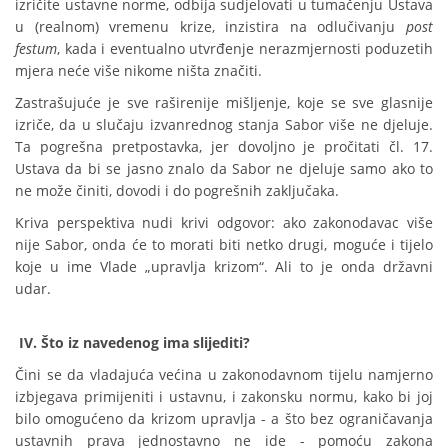
izričite ustavne norme, odbija sudjelovati u tumačenju Ustava
u (realnom) vremenu krize, inzistira na odlučivanju
post
festum
, kada i eventualno utvrđenje nerazmjernosti poduzetih
mjera neće više nikome ništa značiti.
Zastrašujuće je sve raširenije mišljenje, koje se sve glasnije
izriče, da u slučaju izvanrednog stanja Sabor više ne djeluje.
Ta pogrešna pretpostavka, jer dovoljno je pročitati čl. 17.
Ustava da bi se jasno znalo da Sabor ne djeluje samo ako to
ne može činiti, dovodi i do pogrešnih zaključaka.
Kriva perspektiva nudi krivi odgovor: ako zakonodavac više
nije Sabor, onda će to morati biti netko drugi, moguće i tijelo
koje u ime Vlade „upravlja krizom“. Ali to je onda državni
udar.
IV. Što iz navedenog ima slijediti?
Čini se da vladajuća većina u zakonodavnom tijelu namjerno
izbjegava primijeniti i ustavnu, i zakonsku normu, kako bi joj
bilo omogućeno da krizom upravlja - a što bez ograničavanja
ustavnih prava jednostavno ne ide - pomoću zakona