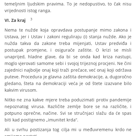
temeljnim ljudskim pravima. To je nedopustivo, to čak nisu
vrijednosti istog ranga.
3
VI. Za kraj
Nema te nužde koja opravdava postupanje mimo zakona i
Ustava, jer i Ustav i zakoni reguliraju (i) stanja nužde. Ako je
nužda takva da zakone treba mijenjati, Ustav predviđa i
postupak promjene, i osigurače zaštite. O krizi se misli
unaprijed, hladne glave, da bi se onda kad kriza nastupi,
moglo vjerovati samome sebi i svojoj trijeznoj procjeni. Ne čini
zajednici najbolje onaj koji traži prečace, već onaj koji održava
puteve. Procedura je glavna zaštita demokracije, a, dugoročno
gledano, šteta na demokraciji veća je od štete izazvane bilo
kakvim virusom.
Nitko ne zna kakve mjere treba poduzimati protiv pandemije
nepoznatog virusa. Različite zemlje bore se na različite, i
potpuno oprečne, načine. Svi se stručnjaci slažu da će spas
biti kad postignemo „imunitet krda“.
Ali u svrhu postizanja tog cilja mi u međuvremenu krdo ne