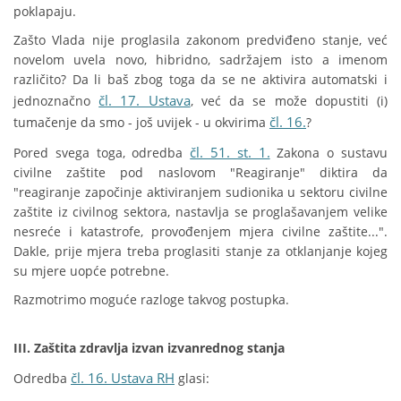
poklapaju.
Zašto Vlada nije proglasila zakonom predviđeno stanje, već
novelom uvela novo, hibridno, sadržajem isto a imenom
različito? Da li baš zbog toga da se ne aktivira automatski i
čl. 17. Ustava
jednoznačno
, već da se može dopustiti (i)
čl. 16.
tumačenje da smo - još uvijek - u okvirima
?
čl. 51. st. 1.
Pored svega toga, odredba
Zakona o sustavu
civilne zaštite pod naslovom "Reagiranje" diktira da
"reagiranje započinje aktiviranjem sudionika u sektoru civilne
zaštite iz civilnog sektora, nastavlja se proglašavanjem velike
nesreće i katastrofe, provođenjem mjera civilne zaštite...".
Dakle, prije mjera treba proglasiti stanje za otklanjanje kojeg
su mjere uopće potrebne.
Razmotrimo moguće razloge takvog postupka.
III. Zaštita zdravlja izvan izvanrednog stanja
čl. 16. Ustava RH
Odredba
glasi: