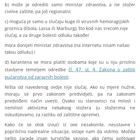
b) može je odrediti samo ministar zdravstva, a ne stožer
civilne zaštite, pa još regionalni;
c) moguća je samo u slučaju kuge ili virusnih hemoragijskih
groznica (Ebola, Lassa ili Marburg), što kod nas srećom nije
slučaj, a za druge bolesti odluku također
mora donijeti ministar zdravstva (na internetu nisam našao
takvu odluku) i
d) karantena se mora platiti osobama koje su u nju prisilno
čl. 47. st. 4. Zakona o zaštiti
stavljene temeljem odredbe
pučanstva od zaraznih bolesti
.
Ništa od navedenog ovdje nije slučaj. Ako su mjere nužne,
moraju se prvo zakonom predvidjeti, pa na zakonom
predviđeni način uvesti. Ovako su stanovnici na milost i
nemilost aktivizma nekakvog stožera (u stožerima ne
oskudijevamo, za razliku od zaštitne opreme).
Kako će se otok izvući iz ove nezakonite, neustavne i
poprilično nadrealne situacije, ostaje nam da vidimo. Možda
nešto zarade izvan turističke sezone, ako ćemo poštovati