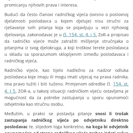
promicanju njihovih prava i interesa.
Budući da često članovi radničkog vijeća (ovisno o poslovnoj
djelatnosti poslodavca u kojem djeluje) nisu stručni za
rješavanje svih pitanja koja se pojavljuju u vezi njihovog
čl. 154. st. 4. i 5.
djelovanja, zakonodavac je u
ZoR-a propisao
da radničko vijeće može zatražiti mišljenje stručnjaka o
pitanjima iz svog djelokruga, a koji troškovi terete poslodavca
u skladu sa sporazumom sklopljenim između poslodavaca i
radničkog vijeća.
Radničko vijeće, kao tijelo nadležno za nadzor odluka
poslodavca koje imaju ili mogu imati utjecaj na prava radnika,
154. st.
ima pravo tužiti i biti tuženo. Primjenom odredbe čl.
4. I 5.
ZOR-a, u takvoj situaciji radničkom vijeću ostavljena je
mogućnost da za potrebe zastupanja u sporu opunomoći
odvjetnika kao stručnu osobu.
Međutim, u praksi se postavlja pitanje
snosi li trošak
zastupanja radničkog vijeća po odvjetniku direktno
poslodavac
te, slijedom toga konkretno,
na koga bi odvjetnik