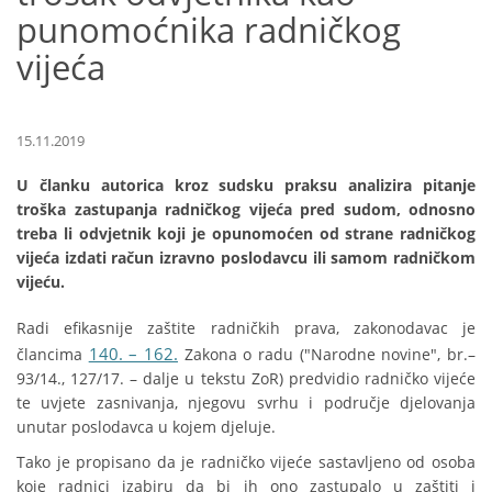
punomoćnika radničkog
vijeća
15.11.2019
U članku autorica kroz sudsku praksu analizira pitanje
troška zastupanja radničkog vijeća pred sudom, odnosno
treba li odvjetnik koji je opunomoćen od strane radničkog
vijeća izdati račun izravno poslodavcu ili samom radničkom
vijeću.
Radi efikasnije zaštite radničkih prava, zakonodavac je
140. – 162.
člancima
Zakona o radu ("Narodne novine", br.–
93/14., 127/17. – dalje u tekstu ZoR) predvidio radničko vijeće
te uvjete zasnivanja, njegovu svrhu i područje djelovanja
unutar poslodavca u kojem djeluje.
Tako je propisano da je radničko vijeće sastavljeno od osoba
koje radnici izabiru da bi ih ono zastupalo u zaštiti i