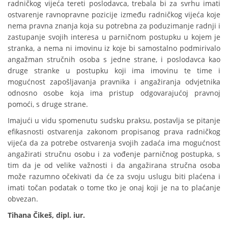
radničkog vijeća tereti poslodavca, trebala bi za svrhu imati
ostvarenje ravnopravne pozicije između radničkog vijeća koje
nema pravna znanja koja su potrebna za poduzimanje radnji i
zastupanje svojih interesa u parničnom postupku u kojem je
stranka, a nema ni imovinu iz koje bi samostalno podmirivalo
angažman stručnih osoba s jedne strane, i poslodavca kao
druge stranke u postupku koji ima imovinu te time i
mogućnost zapošljavanja pravnika i angažiranja odvjetnika
odnosno osobe koja ima pristup odgovarajućoj pravnoj
pomoći, s druge strane.
Imajući u vidu spomenutu sudsku praksu, postavlja se pitanje
efikasnosti ostvarenja zakonom propisanog prava radničkog
vijeća da za potrebe ostvarenja svojih zadaća ima mogućnost
angažirati stručnu osobu i za vođenje parničnog postupka, s
tim da je od velike važnosti i da angažirana stručna osoba
može razumno očekivati da će za svoju uslugu biti plaćena i
imati točan podatak o tome tko je onaj koji je na to plaćanje
obvezan.
Tihana Čikeš, dipl. iur.