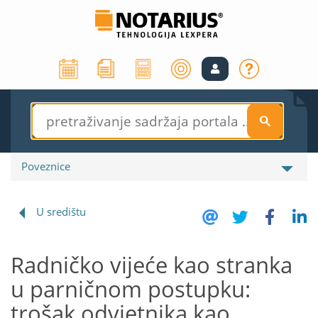
S
Poveznice
U središtu
Radničko vijeće kao stranka
u parničnom postupku:
trošak odvjetnika kao