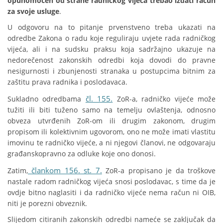
opunomoćen od strane radničkog vijeća trebao izdati račun
za svoje usluge
.
U odgovoru na to pitanje prvenstveno treba ukazati na
odredbe Zakona o radu koje reguliraju uvjete rada radničkog
vijeća, ali i na sudsku praksu koja sadržajno ukazuje na
nedorečenost zakonskih odredbi koja dovodi do pravne
nesigurnosti i zbunjenosti stranaka u postupcima bitnim za
zaštitu prava radnika i poslodavaca.
čl. 155.
Sukladno odredbama
ZoR-a, radničko vijeće može
tužiti ili biti tuženo samo na temelju ovlaštenja, odnosno
obveza utvrđenih ZoR-om ili drugim zakonom, drugim
propisom ili kolektivnim ugovorom, ono ne može imati vlastitu
imovinu te radničko vijeće, a ni njegovi članovi, ne odgovaraju
građanskopravno za odluke koje ono donosi.
člankom 156. st. 7.
Zatim,
ZoR-a propisano je da troškove
nastale radom radničkog vijeća snosi poslodavac, s time da je
ovdje bitno naglasiti i da radničko vijeće nema račun ni OIB,
niti je porezni obveznik.
Slijedom citiranih zakonskih odredbi nameće se zaključak da