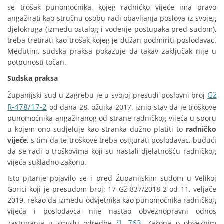
se trošak punomoćnika, kojeg radničko vijeće ima pravo
angažirati kao stručnu osobu radi obavljanja poslova iz svojeg
djelokruga (između ostalog i vođenje postupaka pred sudom),
treba tretirati kao trošak kojeg je dužan podmiriti poslodavac.
Međutim, sudska praksa pokazuje da takav zaključak nije u
potpunosti točan.
Sudska praksa
Gž
Županijski sud u Zagrebu je u svojoj presudi poslovni broj
R-478/17-2
od dana 28. ožujka 2017. iznio stav da je troškove
punomoćnika angažiranog od strane radničkog vijeća u sporu
u kojem ono sudjeluje kao stranka dužno platiti to
radničko
vijeće
, s tim da te troškove treba osigurati poslodavac, budući
da se radi o troškovima koji su nastali djelatnošću radničkog
vijeća sukladno zakonu.
Isto pitanje pojavilo se i pred Županijskim sudom u Velikoj
Gorici koji je presudom broj: 17 Gž-837/2018-2 od 11. veljače
2019. rekao da između odvjetnika kao punomoćnika radničkog
vijeća i poslodavca nije nastao obveznopravni odnos
čl. 763.
zastupanja u smislu odredbe
Zakona o obveznim