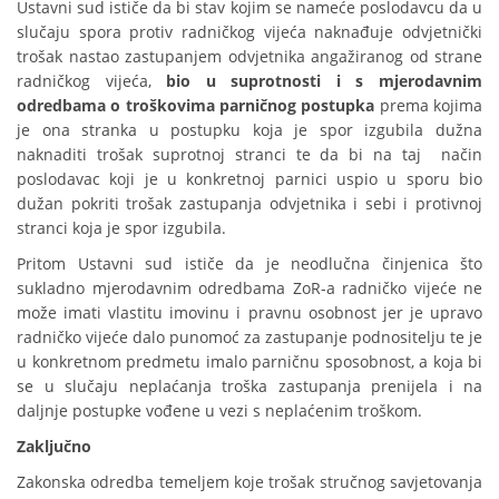
Ustavni sud ističe da bi stav kojim se nameće poslodavcu da u
slučaju spora protiv radničkog vijeća naknađuje odvjetnički
trošak nastao zastupanjem odvjetnika angažiranog od strane
radničkog vijeća,
bio u suprotnosti i s mjerodavnim
odredbama o troškovima parničnog postupka
prema kojima
je ona stranka u postupku koja je spor izgubila dužna
naknaditi trošak suprotnoj stranci te da bi na taj način
poslodavac koji je u konkretnoj parnici uspio u sporu bio
dužan pokriti trošak zastupanja odvjetnika i sebi i protivnoj
stranci koja je spor izgubila.
Pritom Ustavni sud ističe da je neodlučna činjenica što
sukladno mjerodavnim odredbama ZoR-a radničko vijeće ne
može imati vlastitu imovinu i pravnu osobnost jer je upravo
radničko vijeće dalo punomoć za zastupanje podnositelju te je
u konkretnom predmetu imalo parničnu sposobnost, a koja bi
se u slučaju neplaćanja troška zastupanja prenijela i na
daljnje postupke vođene u vezi s neplaćenim troškom.
Zaključno
Zakonska odredba temeljem koje trošak stručnog savjetovanja