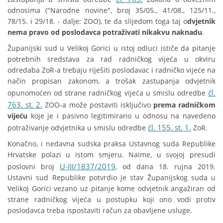
odnosima ("Narodne novine", broj 35/05., 41/08., 125/11.,
78/15. i 29/18. - dalje: ZOO), te da slijedom toga taj o
dvjetnik
nema pravo od poslodavca potraživati nikakvu naknadu
.
Županijski sud u Velikoj Gorici u istoj odluci ističe da pitanje
potrebnih sredstava za rad radničkog vijeća u okviru
odredaba ZoR-a trebaju riješiti poslodavac i radničko vijeće na
način propisan zakonom, a trošak zastupanja odvjetnik
čl.
opunomoćen od strane radničkog vijeća u smislu odredbe
763. st. 2.
ZOO-a može postaviti isključivo
prema radničkom
vijeću
koje je i pasivno legitimirano u odnosu na navedeno
čl. 155. st. 1.
potraživanje odvjetnika u smislu odredbe
ZoR.
Konačno, i nedavna sudska praksa Ustavnog suda Republike
Hrvatske polazi u istom smjeru. Naime, u svojoj presudi
U-III/1837/2019
poslovni broj
, od dana 18. rujna 2019.
Ustavni sud Republike potvrdio je stav Županijskog suda u
Velikoj Gorici vezano uz pitanje kome odvjetnik angažiran od
strane radničkog vijeća u postupku koji ono vodi protiv
poslodavca treba ispostaviti račun za obavljene usluge.