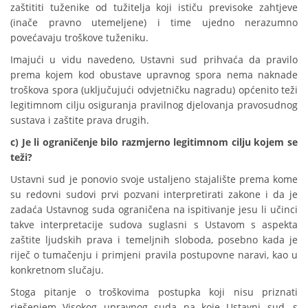
zaštititi tuženike od tužitelja koji ističu previsoke zahtjeve
(inače pravno utemeljene) i time ujedno nerazumno
povećavaju troškove tuženiku.
Imajući u vidu navedeno, Ustavni sud prihvaća da pravilo
prema kojem kod obustave upravnog spora nema naknade
troškova spora (uključujući odvjetničku nagradu) općenito teži
legitimnom cilju osiguranja pravilnog djelovanja pravosudnog
sustava i zaštite prava drugih.
c) Je li ograničenje bilo razmjerno legitimnom cilju kojem se
teži?
Ustavni sud je ponovio svoje ustaljeno stajalište prema kome
su redovni sudovi prvi pozvani interpretirati zakone i da je
zadaća Ustavnog suda ograničena na ispitivanje jesu li učinci
takve interpretacije sudova suglasni s Ustavom s aspekta
zaštite ljudskih prava i temeljnih sloboda, posebno kada je
riječ o tumačenju i primjeni pravila postupovne naravi, kao u
konkretnom slučaju.
Stoga pitanje o troškovima postupka koji nisu priznati
rješenjem Visokog upravnog suda na koje Ustavni sud, s