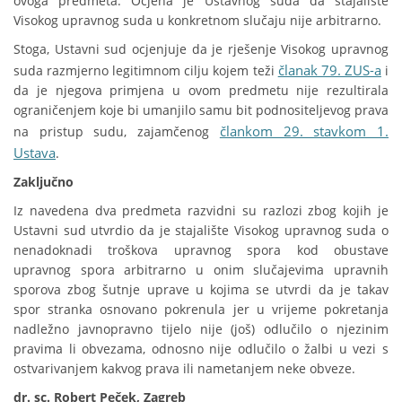
ovoga predmeta. Ocjena je Ustavnog suda da stajalište
Visokog upravnog suda u konkretnom slučaju nije arbitrarno.
Stoga, Ustavni sud ocjenjuje da je rješenje Visokog upravnog
članak 79. ZUS-a
suda razmjerno legitimnom cilju kojem teži
i
da je njegova primjena u ovom predmetu nije rezultirala
ograničenjem koje bi umanjilo samu bit podnositeljevog prava
člankom 29. stavkom 1.
na pristup sudu, zajamčenog
Ustava
.
Zaključno
Iz navedena dva predmeta razvidni su razlozi zbog kojih je
Ustavni sud utvrdio da je stajalište Visokog upravnog suda o
nenadoknadi troškova upravnog spora kod obustave
upravnog spora arbitrarno u onim slučajevima upravnih
sporova zbog šutnje uprave u kojima se utvrdi da je takav
spor stranka osnovano pokrenula jer u vrijeme pokretanja
nadležno javnopravno tijelo nije (još) odlučilo o njezinim
pravima li obvezama, odnosno nije odlučilo o žalbi u vezi s
ostvarivanjem kakvog prava ili nametanjem neke obveze.
dr. sc. Robert Peček, Zagreb