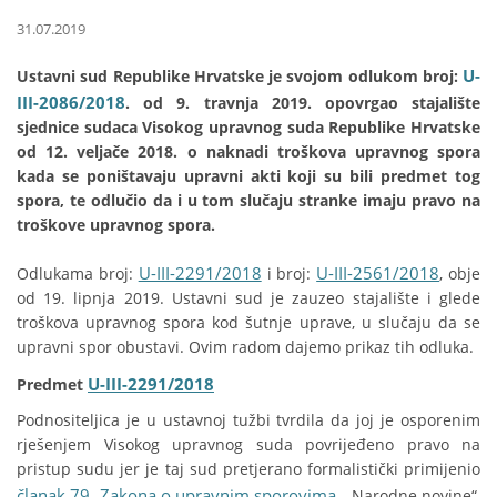
31.07.2019
U-
Ustavni sud Republike Hrvatske je svojom odlukom broj:
III-2086/2018
. od 9. travnja 2019. opovrgao stajalište
sjednice sudaca Visokog upravnog suda Republike Hrvatske
od 12. veljače 2018. o naknadi troškova upravnog spora
kada se poništavaju upravni akti koji su bili predmet tog
spora, te odlučio da i u tom slučaju stranke imaju pravo na
troškove upravnog spora.
U-III-2291/2018
U-III-2561/2018
Odlukama broj:
i broj:
, obje
od 19. lipnja 2019. Ustavni sud je zauzeo stajalište i glede
troškova upravnog spora kod šutnje uprave, u slučaju da se
upravni spor obustavi. Ovim radom dajemo prikaz tih odluka.
U-III-2291/2018
Predmet
Podnositeljica je u ustavnoj tužbi tvrdila da joj je osporenim
rješenjem Visokog upravnog suda povrijeđeno pravo na
pristup sudu jer je taj sud pretjerano formalistički primijenio
članak 79. Zakona o upravnim sporovima
, „Narodne novine“,