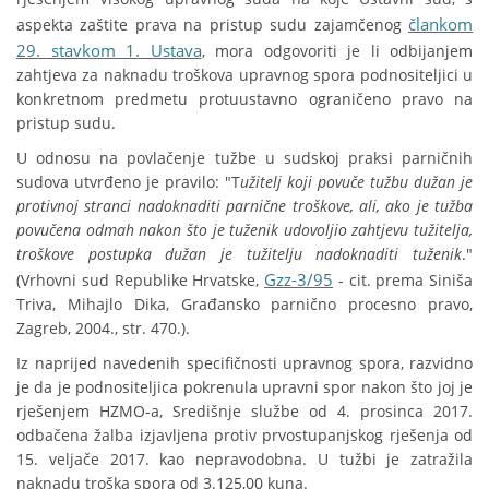
člankom
aspekta zaštite prava na pristup sudu zajamčenog
29. stavkom 1. Ustava
, mora odgovoriti je li odbijanjem
zahtjeva za naknadu troškova upravnog spora podnositeljici u
konkretnom predmetu protuustavno ograničeno pravo na
pristup sudu.
U odnosu na povlačenje tužbe u sudskoj praksi parničnih
sudova utvrđeno je pravilo: "T
užitelj koji povuče tužbu dužan je
protivnoj stranci nadoknaditi parnične troškove, ali, ako je tužba
povučena odmah nakon što je tuženik udovoljio zahtjevu tužitelja,
troškove postupka dužan je tužitelju nadoknaditi tuženik
."
Gzz-3/95
(Vrhovni sud Republike Hrvatske,
- cit. prema Siniša
Triva, Mihajlo Dika, Građansko parnično procesno pravo,
Zagreb, 2004., str. 470.).
Iz naprijed navedenih specifičnosti upravnog spora, razvidno
je da je podnositeljica pokrenula upravni spor nakon što joj je
rješenjem HZMO-a, Središnje službe od 4. prosinca 2017.
odbačena žalba izjavljena protiv prvostupanjskog rješenja od
15. veljače 2017. kao nepravodobna. U tužbi je zatražila
naknadu troška spora od 3.125,00 kuna.