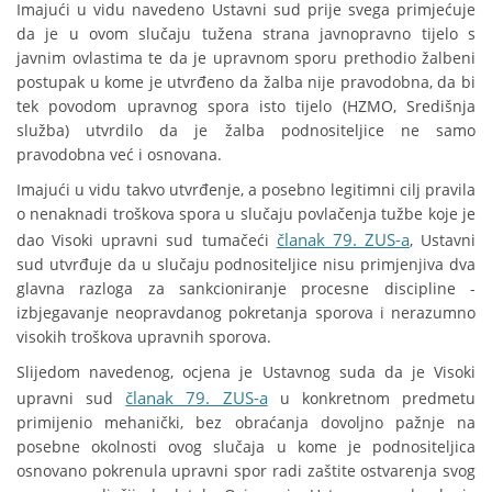
Imajući u vidu navedeno Ustavni sud prije svega primjećuje
da je u ovom slučaju tužena strana javnopravno tijelo s
javnim ovlastima te da je upravnom sporu prethodio žalbeni
postupak u kome je utvrđeno da žalba nije pravodobna, da bi
tek povodom upravnog spora isto tijelo (HZMO, Središnja
služba) utvrdilo da je žalba podnositeljice ne samo
pravodobna već i osnovana.
Imajući u vidu takvo utvrđenje, a posebno legitimni cilj pravila
o nenaknadi troškova spora u slučaju povlačenja tužbe koje je
članak 79. ZUS-a
dao Visoki upravni sud tumačeći
, Ustavni
sud utvrđuje da u slučaju podnositeljice nisu primjenjiva dva
glavna razloga za sankcioniranje procesne discipline -
izbjegavanje neopravdanog pokretanja sporova i nerazumno
visokih troškova upravnih sporova.
Slijedom navedenog, ocjena je Ustavnog suda da je Visoki
članak 79. ZUS-a
upravni sud
u konkretnom predmetu
primijenio mehanički, bez obraćanja dovoljno pažnje na
posebne okolnosti ovog slučaja u kome je podnositeljica
osnovano pokrenula upravni spor radi zaštite ostvarenja svog