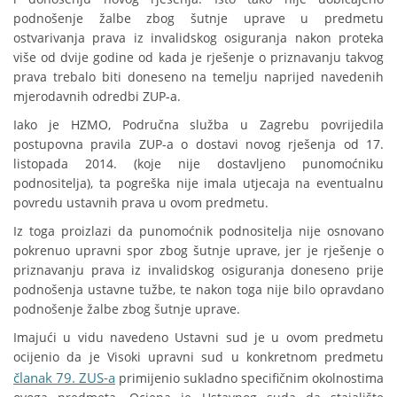
podnošenje žalbe zbog šutnje uprave u predmetu
ostvarivanja prava iz invalidskog osiguranja nakon proteka
više od dvije godine od kada je rješenje o priznavanju takvog
prava trebalo biti doneseno na temelju naprijed navedenih
mjerodavnih odredbi ZUP-a.
Iako je HZMO, Područna služba u Zagrebu povrijedila
postupovna pravila ZUP-a o dostavi novog rješenja od 17.
listopada 2014. (koje nije dostavljeno punomoćniku
podnositelja), ta pogreška nije imala utjecaja na eventualnu
povredu ustavnih prava u ovom predmetu.
Iz toga proizlazi da punomoćnik podnositelja nije osnovano
pokrenuo upravni spor zbog šutnje uprave, jer je rješenje o
priznavanju prava iz invalidskog osiguranja doneseno prije
podnošenja ustavne tužbe, te nakon toga nije bilo opravdano
podnošenje žalbe zbog šutnje uprave.
Imajući u vidu navedeno Ustavni sud je u ovom predmetu
ocijenio da je Visoki upravni sud u konkretnom predmetu
članak 79. ZUS-a
primijenio sukladno specifičnim okolnostima