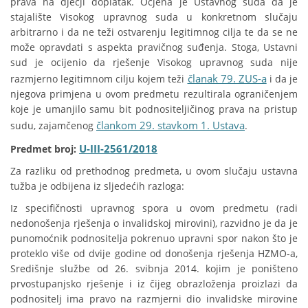
prava na dječji doplatak. Ocjena je Ustavnog suda da je
stajalište Visokog upravnog suda u konkretnom slučaju
arbitrarno i da ne teži ostvarenju legitimnog cilja te da se ne
može opravdati s aspekta pravičnog suđenja. Stoga, Ustavni
sud je ocijenio da rješenje Visokog upravnog suda nije
članak 79. ZUS-a
razmjerno legitimnom cilju kojem teži
i da je
njegova primjena u ovom predmetu rezultirala ograničenjem
koje je umanjilo samu bit podnositeljičinog prava na pristup
člankom 29. stavkom 1. Ustava
sudu, zajamčenog
.
U-III-2561/2018
Predmet broj:
Za razliku od prethodnog predmeta, u ovom slučaju ustavna
tužba je odbijena iz sljedećih razloga:
Iz specifičnosti upravnog spora u ovom predmetu (radi
nedonošenja rješenja o invalidskoj mirovini), razvidno je da je
punomoćnik podnositelja pokrenuo upravni spor nakon što je
proteklo više od dvije godine od donošenja rješenja HZMO-a,
Središnje službe od 26. svibnja 2014. kojim je poništeno
prvostupanjsko rješenje i iz čijeg obrazloženja proizlazi da
podnositelj ima pravo na razmjerni dio invalidske mirovine