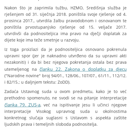
Nakon što je zaprimila tužbu, HZMO, Središnja služba je
rješenjem od 31. siječnja 2018. poništila svoje rješenje od 4.
prosinca 2017., utvrdila žalbu pravodobnom i osnovanom te
poništila prvostupanjsko rješenje od 15. veljače 2017.
utvrdivši da podnositeljica ima pravo na dječji doplatak za
dijete koje ima teže smetnje u razvoju.
Iz toga proizlazi da je podnositeljica osnovano pokrenula
upravni spor (jer je naknadno utvrđeno da su upravni akti
nezakoniti) i da bi bez njegova pokretanja ostala bez prava
članku 22. Zakona o doplatku za djecu
utemeljenog na
("Narodne novine" broj 94/01., 128/06., 107/07., 61/11., 112/12.
i 82/15.; u daljnjem tekstu: ZoDD).
Zadaća Ustavnog suda u ovom predmetu, kako je to već
prethodno spomenuto, ne svodi se na pitanje interpretacije
članka 79. ZUS-a
, već na ispitivanje jesu li učinci njegove
interpretacije Visokog upravnog suda u okolnostima
konkretnog slučaja suglasni s Ustavom s aspekta zaštite
ljudskih prava i temeljnih sloboda podnositelja.