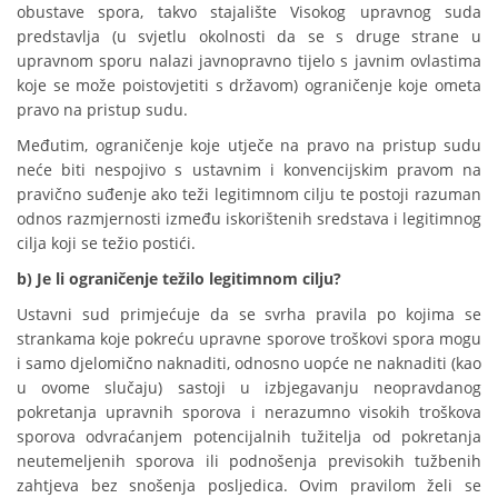
obustave spora, takvo stajalište Visokog upravnog suda
predstavlja (u svjetlu okolnosti da se s druge strane u
upravnom sporu nalazi javnopravno tijelo s javnim ovlastima
koje se može poistovjetiti s državom) ograničenje koje ometa
pravo na pristup sudu.
Međutim, ograničenje koje utječe na pravo na pristup sudu
neće biti nespojivo s ustavnim i konvencijskim pravom na
pravično suđenje ako teži legitimnom cilju te postoji razuman
odnos razmjernosti između iskorištenih sredstava i legitimnog
cilja koji se težio postići.
b) Je li ograničenje težilo legitimnom cilju?
Ustavni sud primjećuje da se svrha pravila po kojima se
strankama koje pokreću upravne sporove troškovi spora mogu
i samo djelomično naknaditi, odnosno uopće ne naknaditi (kao
u ovome slučaju) sastoji u izbjegavanju neopravdanog
pokretanja upravnih sporova i nerazumno visokih troškova
sporova odvraćanjem potencijalnih tužitelja od pokretanja
neutemeljenih sporova ili podnošenja previsokih tužbenih
zahtjeva bez snošenja posljedica. Ovim pravilom želi se