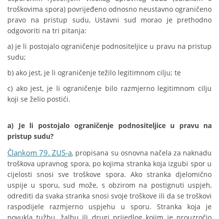
troškovima spora) povrijeđeno odnosno neustavno ograničeno
pravo na pristup sudu, Ustavni sud morao je prethodno
odgovoriti na tri pitanja:
a) je li postojalo ograničenje podnositeljice u pravu na pristup
sudu;
b) ako jest, je li ograničenje težilo legitimnom cilju; te
c) ako jest, je li ograničenje bilo razmjerno legitimnom cilju
koji se želio postići.
a) Je li postojalo ograničenje podnositeljice u pravu na
pristup sudu?
Člankom 79. ZUS-a
, propisana su osnovna načela za naknadu
troškova upravnog spora, po kojima stranka koja izgubi spor u
cijelosti snosi sve troškove spora. Ako stranka djelomično
uspije u sporu, sud može, s obzirom na postignuti uspjeh,
odrediti da svaka stranka snosi svoje troškove ili da se troškovi
raspodijele razmjerno uspjehu u sporu. Stranka koja je
povukla tužbu, žalbu ili drugi prijedlog kojim je prouzročio