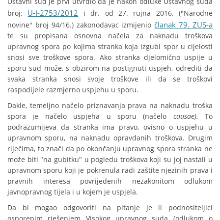
Ustavni sud je prvi utvrdio da je nakon odluke Ustavnog suda
U-I-2753/2012
broj:
i dr. od 27. rujna 2016. ("Narodne
članak 79. ZUS-a
novine" broj 94/16.) zakonodavac izmijenio
te su propisana osnovna načela za naknadu troškova
upravnog spora po kojima stranka koja izgubi spor u cijelosti
snosi sve troškove spora. Ako stranka djelomično uspije u
sporu sud može, s obzirom na postignuti uspjeh, odrediti da
svaka stranka snosi svoje troškove ili da se troškovi
raspodijele razmjerno uspjehu u sporu.
Dakle, temeljno načelo priznavanja prava na naknadu troška
spora je načelo uspjeha u sporu (načelo
causae).
To
podrazumijeva da stranka ima pravo, ovisno o uspjehu u
upravnom sporu, na naknadu opravdanih troškova. Drugim
riječima, to znači da po okončanju upravnog spora stranka ne
može biti "na gubitku" u pogledu troškova koji su joj nastali u
upravnom sporu koji je pokrenula radi zaštite njezinih prava i
pravnih interesa povrijeđenih nezakonitom odlukom
javnopravnog tijela i u kojem je uspjela.
Da bi mogao odgovoriti na pitanje je li podnositeljici
osporenim rješenjem Visokog upravnog suda (odlukom o