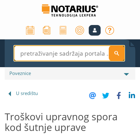
S
Poveznice
U središtu
Troškovi upravnog spora
kod šutnje uprave