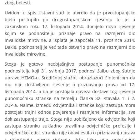
zbog bolesti.
Uvidom u spis Ustavni sud je utvrdio da je prvostupanjsko
tijelo postupilo po drugostupanjskom rješenju te je u
zakonskom roku 17. listopada 2014. donijelo novo rješenje
kojim se podnositelju priznaje pravo na razmjerni dio
invalidske mirovine, a isplata je započela 11. prosinca 2014.
Dakle, podnositelj je već tada ostvario pravo na razmjerni dio
invalidske mirovine.
Stoga je gotovo neobjašnjivo postupanje punomoćnika
podnositelja koji 31. svibnja 2017. podnosi žalbu zbog šutnje
uprave HZMO-u, Središnjoj službi, obrazlažući činjenicom da
mu nije dostavljeno rješenje o priznavanju prava od 17.
listopada 2014. a da je postojala obveza dostave tog rješenja
punomoćniku stranke na temelju članka 32. stavaka 1. i 2.
ZUP-a. Naime, između odvjetnika i stranke koju zastupa mora
postojati trajni odnos povjerenja i razmjene informacija, sve
dok zastupanje traje. Stoga nije uobičajeno da odvjetnika koji
zastupa stranku sukladno pravilima odvjetničke profesije i
odvjetničkoj etici, stranka nije obavijestila o priznavanju prava
i donošenju novog rješenja. Isto tako nije uobičajeno