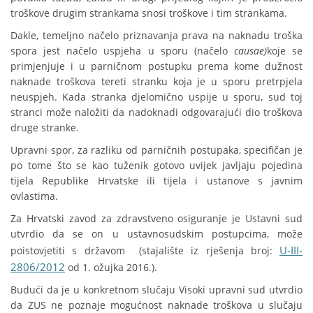
troškove drugim strankama snosi troškove i tim strankama.
Dakle, temeljno načelo priznavanja prava na naknadu troška
spora jest načelo uspjeha u sporu (načelo
causae)
koje se
primjenjuje i u parničnom postupku prema kome dužnost
naknade troškova tereti stranku koja je u sporu pretrpjela
neuspjeh. Kada stranka djelomično uspije u sporu, sud toj
stranci može naložiti da nadoknadi odgovarajući dio troškova
druge stranke.
Upravni spor, za razliku od parničnih postupaka, specifičan je
po tome što se kao tuženik gotovo uvijek javljaju pojedina
tijela Republike Hrvatske ili tijela i ustanove s javnim
ovlastima.
Za Hrvatski zavod za zdravstveno osiguranje je Ustavni sud
utvrdio da se on u ustavnosudskim postupcima, može
U-III-
poistovjetiti s državom (stajalište iz rješenja broj:
2806/2012
od 1. ožujka 2016.).
Budući da je u konkretnom slučaju Visoki upravni sud utvrdio
da ZUS ne poznaje mogućnost naknade troškova u slučaju