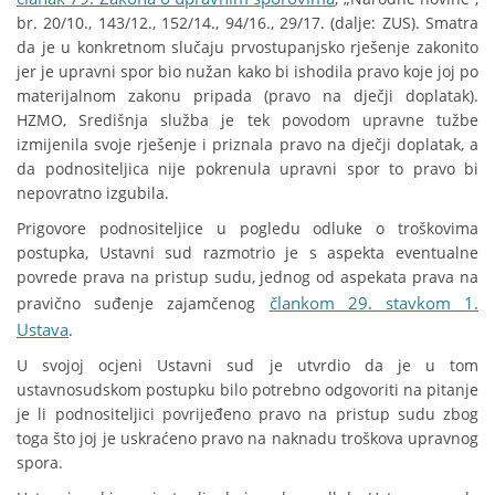
br. 20/10., 143/12., 152/14., 94/16., 29/17. (dalje: ZUS). Smatra
da je u konkretnom slučaju prvostupanjsko rješenje zakonito
jer je upravni spor bio nužan kako bi ishodila pravo koje joj po
materijalnom zakonu pripada (pravo na dječji doplatak).
HZMO, Središnja služba je tek povodom upravne tužbe
izmijenila svoje rješenje i priznala pravo na dječji doplatak, a
da podnositeljica nije pokrenula upravni spor to pravo bi
nepovratno izgubila.
Prigovore podnositeljice u pogledu odluke o troškovima
postupka, Ustavni sud razmotrio je s aspekta eventualne
povrede prava na pristup sudu, jednog od aspekata prava na
člankom 29. stavkom 1.
pravično suđenje zajamčenog
Ustava
.
U svojoj ocjeni Ustavni sud je utvrdio da je u tom
ustavnosudskom postupku bilo potrebno odgovoriti na pitanje
je li podnositeljici povrijeđeno pravo na pristup sudu zbog
toga što joj je uskraćeno pravo na naknadu troškova upravnog
spora.