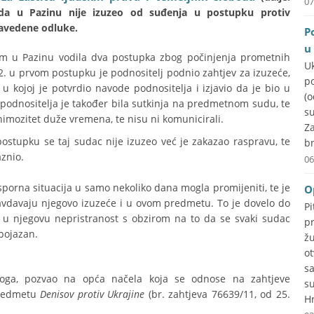
07
uda u Pazinu nije izuzeo od suđenja u postupku protiv
navedene odluke.
P
u
m u Pazinu vodila dva postupka zbog počinjenja prometnih
U
12. u prvom postupku je podnositelj podnio zahtjev za izuzeće,
p
 kojoj je potvrdio navode podnositelja i izjavio da je bio u
(
podnositelja je također bila sutkinja na predmetnom sudu, te
su
nimozitet duže vremena, te nisu ni komunicirali.
Za
stupku se taj sudac nije izuzeo već je zakazao raspravu, te
br
znio.
06
sporna situacija u samo nekoliko dana mogla promijeniti, te je
O
ravdavaju njegovo izuzeće i u ovom predmetu. To je dovelo do
P
e u njegovu nepristranost s obzirom na to da se svaki sudac
p
 bojazan.
ž
o
s
loga, pozvao na opća načela koja se odnose na zahtjeve
s
predmetu
Denisov protiv Ukrajine
(br. zahtjeva 76639/11, od 25.
Hr