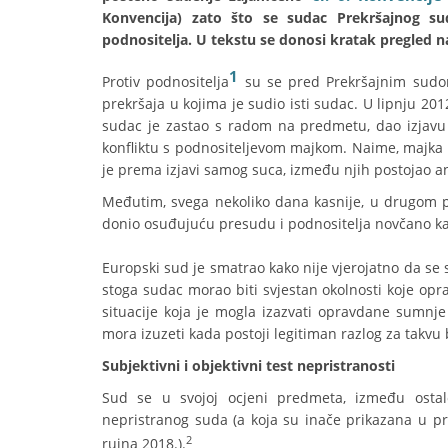
Konvencija) zato što se sudac Prekršajnog s
podnositelja. U tekstu se donosi kratak pregled 
1
Protiv podnositelja
su se pred Prekršajnim sudo
prekršaja u kojima je sudio isti sudac. U lipnju 20
sudac je zastao s radom na predmetu, dao izjavu u
konfliktu s podnositeljevom majkom. Naime, majka 
je prema izjavi samog suca, između njih postojao a
Međutim, svega nekoliko dana kasnije, u drugom po
donio osuđujuću presudu i podnositelja novčano ka
Europski sud je smatrao kako nije vjerojatno da se 
stoga sudac morao biti svjestan okolnosti koje op
situacije koja je mogla izazvati opravdane sumnj
mora izuzeti kada postoji legitiman razlog za takvu
Subjektivni i objektivni test nepristranosti
Sud se u svojoj ocjeni predmeta, između osta
nepristranog suda (a koja su inače prikazana u 
2
rujna 2018.).