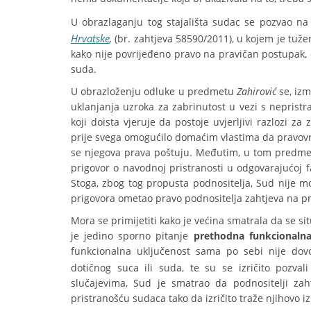
U obrazlaganju tog stajališta sudac se pozvao 
Hrvatske
,
(br. zahtjeva 58590/2011), u kojem je tuže
kako nije povrijeđeno pravo na pravičan postupak,
suda.
U obrazloženju odluke u predmetu
Zahirović
se, iz
uklanjanja uzroka za zabrinutost u vezi s nepristr
koji doista vjeruje da postoje uvjerljivi razlozi z
prije svega omogućilo domaćim vlastima da pravovre
se njegova prava poštuju. Međutim, u tom predmetu 
prigovor o navodnoj pristranosti u odgovarajućoj 
Stoga, zbog tog propusta podnositelja, Sud nije mo
prigovora ometao pravo podnositelja zahtjeva na p
Mora se primijetiti kako je većina smatrala da se s
je jedino sporno pitanje
prethodna funkcionaln
funkcionalna uključenost sama po sebi nije dovo
dotičnog suca ili suda, te su se izričito pozv
slučajevima, Sud je smatrao da podnositelji zah
pristranošću sudaca tako da izričito traže njihovo