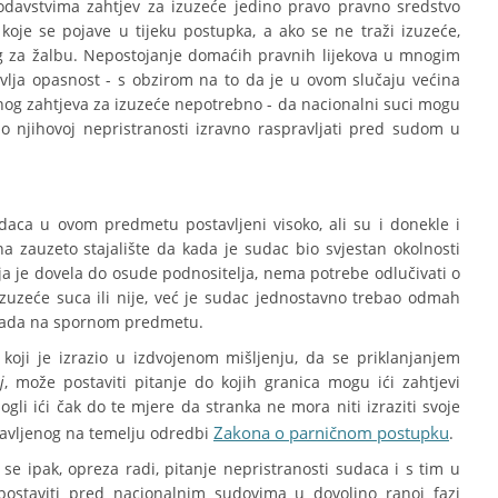
davstvima zahtjev za izuzeće jedino pravo pravno sredstvo
oje se pojave u tijeku postupka, a ako se ne traži izuzeće,
log za žalbu. Nepostojanje domaćih pravnih lijekova u mnogim
vlja opasnost - s obzirom na to da je u ovom slučaju većina
nog zahtjeva za izuzeće nepotrebno - da nacionalni suci mogu
o njihovoj nepristranosti izravno raspravljati pred sudom u
daca u ovom predmetu postavljeni visoko, ali su i donekle i
na zauzeto stajalište da kada je sudac bio svjestan okolnosti
ja je dovela do osude podnositelja, nema potrebe odlučivati o
 izuzeće suca ili nije, već je sudac jednostavno trebao odmah
d rada na spornom predmetu.
oji je izrazio u izdvojenom mišljenju, da se priklanjanjem
j
, može postaviti pitanje do kojih granica mogu ići zahtjevi
gli ići čak do te mjere da stranka ne mora niti izraziti svoje
Zakona o parničnom postupku
tavljenog na temelju odredbi
.
e ipak, opreza radi, pitanje nepristranosti sudaca i s tim u
 postaviti pred nacionalnim sudovima u dovoljno ranoj fazi