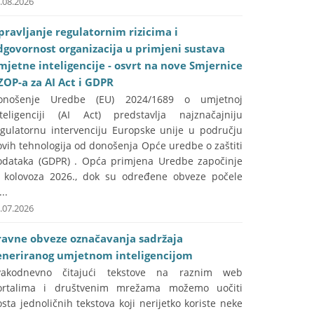
.08.2026
pravljanje regulatornim rizicima i
dgovornost organizacija u primjeni sustava
mjetne inteligencije - osvrt na nove Smjernice
ZOP-a za AI Act i GDPR
onošenje Uredbe (EU) 2024/1689 o umjetnoj
nteligenciji (AI Act) predstavlja najznačajniju
egulatornu intervenciju Europske unije u području
vih tehnologija od donošenja Opće uredbe o zaštiti
odataka (GDPR) . Opća primjena Uredbe započinje
. kolovoza 2026., dok su određene obveze počele
...
.07.2026
ravne obveze označavanja sadržaja
eneriranog umjetnom inteligencijom
vakodnevno čitajući tekstove na raznim web
ortalima i društvenim mrežama možemo uočiti
sta jednoličnih tekstova koji nerijetko koriste neke