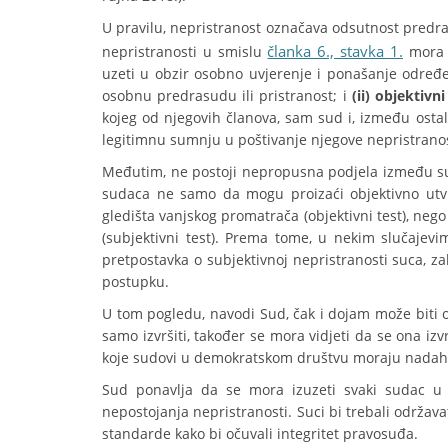
U pravilu, nepristranost označava odsutnost predras
članka 6., stavka 1.
nepristranosti u smislu
mora 
uzeti u obzir osobno uvjerenje i ponašanje određ
osobnu predrasudu ili pristranost; i
(ii) objektivni
kojeg od njegovih članova, sam sud i, između ostal
legitimnu sumnju u poštivanje njegove nepristranos
Međutim, ne postoji nepropusna podjela između sub
sudaca ne samo da mogu proizaći objektivno utvr
gledišta vanjskog promatrača (objektivni test), neg
(subjektivni test). Prema tome, u nekim slučajevi
pretpostavka o subjektivnoj nepristranosti suca, z
postupku.
U tom pogledu, navodi Sud, čak i dojam može biti o
samo izvršiti, također se mora vidjeti da se ona iz
koje sudovi u demokratskom društvu moraju nadahn
Sud ponavlja da se mora izuzeti svaki sudac u
nepostojanja nepristranosti. Suci bi trebali održava
standarde kako bi očuvali integritet pravosuđa.