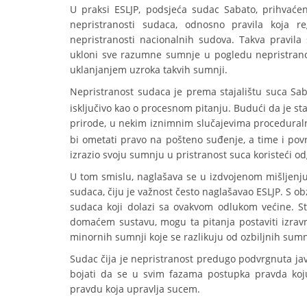
U praksi ESLJP, podsjeća sudac Sabato, prihvaće
nepristranosti sudaca, odnosno pravila koja r
nepristranosti nacionalnih sudova. Takva pravil
ukloni sve razumne sumnje u pogledu nepristranos
uklanjanjem uzroka takvih sumnji.
Nepristranost sudaca je prema stajalištu suca Saba
isključivo kao o procesnom pitanju. Budući da je 
prirode, u nekim iznimnim slučajevima procedural
bi ometati pravo na pošteno suđenje, a time i povr
izrazio svoju sumnju u pristranost suca koristeći o
U tom smislu, naglašava se u izdvojenom mišljenju,
sudaca, čiju je važnost često naglašavao ESLJP. S o
sudaca koji dolazi sa ovakvom odlukom većine. St
domaćem sustavu, mogu ta pitanja postaviti izrav
minornih sumnji koje se razlikuju od ozbiljnih sumn
Sudac čija je nepristranost predugo podvrgnuta jav
bojati da se u svim fazama postupka pravda koju
pravdu koja upravlja sucem.