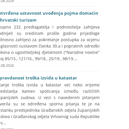
.08.2026
otvrđena ustavnost uvođenja pojma domaćin
 hrvatski turizam
kupno 232 predlagatelja i podnositelja zahtjeva
odnijeli su sredinom prošle godine prijedloge
odnosno zahtjev) za pokretanje postupka za ocjenu
glasnosti sustavom članka 30.a i popratnih odredbi
kona o ugostiteljskoj djelatnosti ("Narodne novine"
oj 85/15., 121/16., 99/18., 25/19., 98/19....
.08.2026
pravdanost troška izvida u katastar
itanje troška izvida u katastar već neko vrijeme
redstavlja kamen spoticanja između različitih
upanijskih sudova. U vezi s navedenim pitanjem
tvorila su se određena sporna pitanja te je na
astanku predsjednika Građanskih odjela županijskih
udova i Građanskog odjela Vrhovnog suda Republike
v...