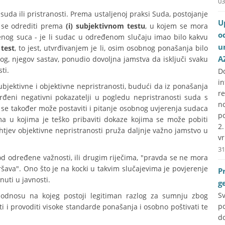
03
uda ili pristranosti. Prema ustaljenoj praksi Suda, postojanje
U
se odrediti prema
(i) subjektivnom testu
, u kojem se mora
o
enog suca - je li sudac u određenom slučaju imao bilo kakvu
u
 test
, to jest, utvrđivanjem je li, osim osobnog ponašanja bilo
A
og, njegov sastav, ponudio dovoljna jamstva da isključi svaku
ti.
D
i
jektivne i objektivne nepristranosti, budući da iz ponašanja
r
đeni negativni pokazatelji u pogledu nepristranosti suda s
no
o se također može postaviti i pitanje osobnog uvjerenja sudaca
p
ma u kojima je teško pribaviti dokaze kojima se može pobiti
2
ahtjev objektivne nepristranosti pruža daljnje važno jamstvo u
vr
31
d određene važnosti, ili drugim riječima, "pravda se ne mora
vršava". Ono što je na kocki u takvim slučajevima je povjerenje
P
uti u javnosti.
g
S
 odnosu na kojeg postoji legitiman razlog za sumnju zbog
p
ti i provoditi visoke standarde ponašanja i osobno poštivati te
do