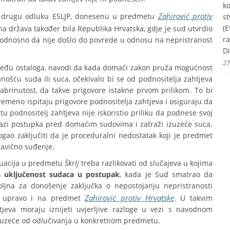
k
Zahirović
protiv
na drugu odluku ESLJP, donesenu u predmetu
st
(E
na država također bila Republika Hrvatska, gdje je sud utvrdio
r
 odnosno da nije došlo do povrede u odnosu na nepristranost
Di
27
među ostaloga, navodi da kada domaći zakon pruža mogućnost
anošću suda ili suca, očekivalo bi se od podnositelja zahtjeva
a zabrinutost, da takve prigovore istakne prvom prilikom. To bi
meno ispitaju prigovore podnositelja zahtjeva i osiguraju da
podnositelj zahtjeva nije iskoristio priliku da podnese svoj
fazi postupka pred domaćim sudovima i zatraži izuzeće suca.
gao zaključiti da je proceduralni nedostatak koji je predmet
ravično suđenje.
ituacija u predmetu
Škrlj
treba razlikovati od slučajeva u kojima
a uključenost sudaca u postupak
, kada je Sud smatrao da
ljna za donošenje zaključka o nepostojanju nepristranosti
Zahirović protiv Hrvatske
ali upravo i na predmet
. U takvim
tjeva moraju iznijeti uvjerljive razloge u vezi s navodnom
 izuzeće od odlučivanja u konkretnom predmetu.