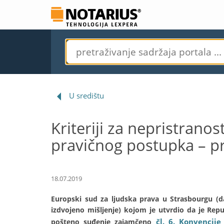
U središtu
Kriteriji za nepristrano
pravičnog postupka – pr
18.07.2019
Europski sud za ljudska prava u Strasbourgu (da
izdvojeno mišljenje) kojom je utvrdio da je Repu
čl. 6. Konvencije
pošteno suđenje zajamčeno