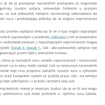
no je da je postojanje nacionalnih postupaka za osiguranje
eguliraju izuzeće sudaca, relevantan čimbenik u procjeni
a su za sud pokazatelj namjere nacionalnog zakonodavca da
ti suca i predstavljaju pokušaj da se osigura nepristranost
ta previše osjetljiva tema da bi se o njoj moglo raspravljati
Zahirović
standard uspostavljen u predmetu
u biti proceduralne
ni nedostatak povezan s nepostojanjem nepristranosti mogao
članak 6. stavak 1.
ijediti
, čak i ako podnositelj zahtjeva nije
dgovarajući pravni lijek u domaćem sustavu.
 bitno je razmotriti vezu između nepristranosti i neovisnosti
bzirom na tu vezu, može nastati rizik za neovisnost nacionalnih
ranke koje nisu propisno zatražile izuzeće suca u njihovom
no pred Europskim sudom za ljudska prava, čak i na temelju
ji koje uobičajeno i u pravilu razmatra ovaj sud.
noj kontroli, manje je neovisan, budući da se on ili ona mogu
 administrira sud može pretvoriti u, riječima suca Sabata,