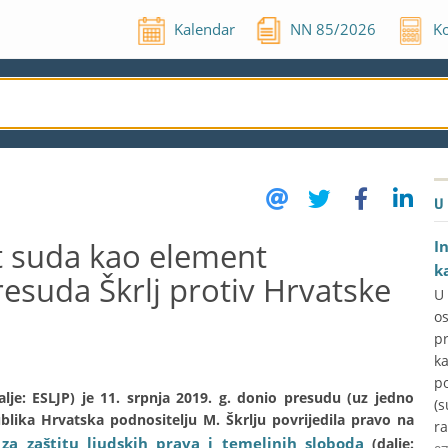
Kalendar
NN
85
/
2026
Ko
U
st suda kao element
I
k
esuda Škrlj protiv Hrvatske
U
o
p
k
p
lje: ESLJP) je 11. srpnja 2019. g. donio presudu (uz jedno
(s
blika Hrvatska podnositelju M. Škrlju povrijedila pravo na
ra
 za zaštitu ljudskih prava i temeljnih sloboda
(dalje: