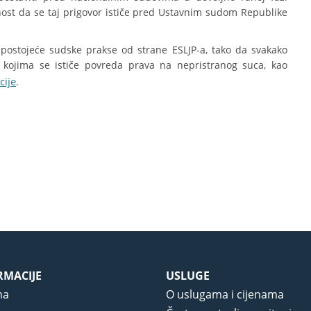
ost da se taj prigovor ističe pred Ustavnim sudom Republike
postojeće sudske prakse od strane ESLJP-a, tako da svakako
u kojima se ističe povreda prava na nepristranog suca, kao
cije
.
RMACIJE
USLUGE
ma
O uslugama i cijenama