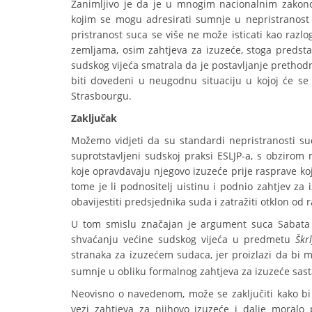
Zanimljivo je da je u mnogim nacionalnim zakono
kojim se mogu adresirati sumnje u nepristranost k
pristranost suca se više ne može isticati kao raz
zemljama, osim zahtjeva za izuzeće, stoga predsta
sudskog vijeća smatrala da je postavljanje prethod
biti dovedeni u neugodnu situaciju u kojoj će se 
Strasbourgu.
Zaključak
Možemo vidjeti da su standardi nepristranosti su
suprotstavljeni sudskoj praksi ESLJP-a, s obzirom 
koje opravdavaju njegovo izuzeće prije rasprave ko
tome je li podnositelj uistinu i podnio zahtjev za
obavijestiti predsjednika suda i zatražiti otklon o
U tom smislu značajan je argument suca Sabata k
shvaćanju većine sudskog vijeća u predmetu
Škrl
stranaka za izuzećem sudaca, jer proizlazi da bi mo
sumnje u obliku formalnog zahtjeva za izuzeće sas
Neovisno o navedenom, može se zaključiti kako bi s
vezi zahtjeva za njihovo izuzeće i dalje moralo