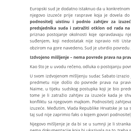
Europski sud je dodatno istaknuo da u konkretnom s
njegovo izuzeće prije rasprave koja je dovela do
podnositelj uistinu i podnio zahtjev za izuze
predsjednika suda i zatražiti otklon od rada n
priznao postojanje okolnosti koje opravdavaju n
suđenjem, koji nedostatak nije ispravio niti Ust
obzirom na gore navedeno, Sud je utvrdio povredu
Izdvojeno mišljenje – nema povrede prava na pra
Kao što je u uvodu rečeno, odluka o postojanju pov
U svom izdvojenom mišljenju sudac Sabato izrazio j
predmetu nije došlo do povrede prava na pravi
Naime, u tijeku sudskog postupka koji je bio pred
tome je li zatražio zahtjev za izuzeće kada je s
konfliktu sa njegovom majkom. Podnositelj zahtjeva
izuzeće. Međutim, Vlada Republike Hrvatske je sa sv
taj sud nije zaprimio faks o kojem govori podnositel
Njegovo mišljenje je da bi se u sumnji je li stran
nema dokumentacije koja bi ukazivala na to, treba s