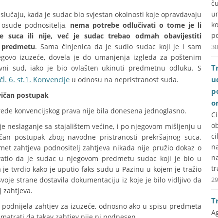
č
u
lučaju, kada je sudac bio svjestan okolnosti koje opravdavaju
k
 osude podnositelja,
nema potrebe odlučivati o tome je li
po
će suca ili nije, već je sudac trebao odmah obavijestiti
a predmetu
. Sama činjenica da je sudio sudac koji je i sam
30
jegovo izuzeće, dovela je do umanjenja izgleda za poštenim
T
avni sud, iako je bio ovlašten ukinuti predmetnu odluku. S
čl. 6. st.1. Konvencije
u
u odnosu na nepristranost suda.
p
vičan postupak
o
rede konvencijskog prava nije bila donesena jednoglasno.
C
ob
e neslaganje sa stajalištem većine, i po njegovom mišljenju u
ci
čan postupak zbog navodne pristranosti prekršajnog suca.
na
met zahtjeva podnositelj zahtjeva nikada nije pružio dokaz o
n
hvatio da je sudac u njegovom predmetu sudac koji je bio u
tr
 je tvrdio kako je uputio faks sudu u Pazinu u kojem je tražio
oje strane dostavila dokumentaciju iz koje je bilo vidljivo da
29
j zahtjeva.
T
ka podnijela zahtjev za izuzeće, odnosno ako u spisu predmeta
A
matrati da takav zahtjev nije ni podnesen.