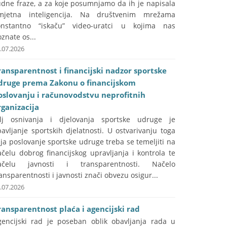
udne fraze, a za koje posumnjamo da ih je napisala
mjetna inteligencija. Na društvenim mrežama
onstantno “iskaču” video-uratci u kojima nas
znate os...
.07.2026
ransparentnost i financijski nadzor sportske
druge prema Zakonu o financijskom
oslovanju i računovodstvu neprofitnih
rganizacija
ilj osnivanja i djelovanja sportske udruge je
avljanje sportskih djelatnosti. U ostvarivanju toga
lja poslovanje sportske udruge treba se temeljiti na
čelu dobrog financijskog upravljanja i kontrola te
ačelu javnosti i transparentnosti. Načelo
ansparentnosti i javnosti znači obvezu osigur...
.07.2026
ransparentnost plaća i agencijski rad
gencijski rad je poseban oblik obavljanja rada u