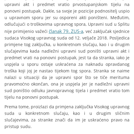
upravni akt i predmet vratio prvostupanjskom tijelu na
ponovni postupak. Dakle, sa svoje je pozicije podnositelj uspio
u upravnom sporu jer su osporeni akti poništeni. Međutim,
odlučujući o troškovima upravnog spora, Upravni sud u Splitu
članak 79. ZUS-a
nije primijenio važeći
, već zaključak sjednice
sudaca Visokog upravnog suda od 12. veljače 2018. Posljedica
primjene tog zaključka, u konkretnom slučaju, kao i u drugim
slučajevima kada nadležni upravni sud poništi upravni akt i
predmet vrati na ponovni postupak, jest ta da stranka, iako je
uspjela u sporu ostaje uskraćena za naknadu opravdanog
troška koji joj je nastao tijekom tog spora. Stranka se naime
nalazi u situaciji da je upravni spor što se tiče merituma
pravomoćno okončan, ona je uspjela jer je nadležni upravni
sud poništio odluku javnopravnog tijela i predmet vratio tom
tijelu na ponovni postupak.
Prema tome, proizlazi da primjena zaključka Visokog upravnog
suda u konkretnom slučaju, kao i u drugim sličnim
slučajevima, za stranke znači da im je uskraćeno pravo na
pristup sudu.