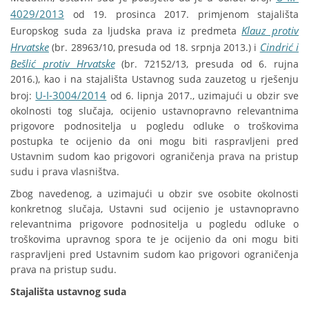
4029/2013
od 19. prosinca 2017. primjenom stajališta
Klauz protiv
Europskog suda za ljudska prava iz predmeta
Hrvatske
Cindrić i
(br. 28963/10, presuda od 18. srpnja 2013.) i
Bešlić
protiv Hrvatske
(br. 72152/13, presuda od 6. rujna
2016.), kao i na stajališta Ustavnog suda zauzetog u rješenju
U-I-3004/2014
broj:
od 6. lipnja 2017., uzimajući u obzir sve
okolnosti tog slučaja, ocijenio ustavnopravno relevantnima
prigovore podnositelja u pogledu odluke o troškovima
postupka te ocijenio da oni mogu biti raspravljeni pred
Ustavnim sudom kao prigovori ograničenja prava na pristup
sudu i prava vlasništva.
Zbog navedenog, a uzimajući u obzir sve osobite okolnosti
konkretnog slučaja, Ustavni sud ocijenio je ustavnopravno
relevantnima prigovore podnositelja u pogledu odluke o
troškovima upravnog spora te je ocijenio da oni mogu biti
raspravljeni pred Ustavnim sudom kao prigovori ograničenja
prava na pristup sudu.
Stajališta ustavnog suda