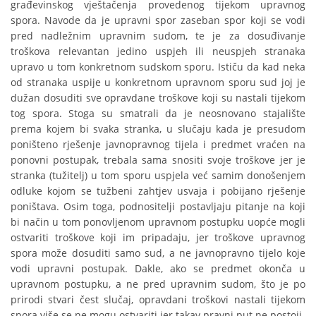
građevinskog vještačenja provedenog tijekom upravnog
spora. Navode da je upravni spor zaseban spor koji se vodi
pred nadležnim upravnim sudom, te je za dosuđivanje
troškova relevantan jedino uspjeh ili neuspjeh stranaka
upravo u tom konkretnom sudskom sporu. Ističu da kad neka
od stranaka uspije u konkretnom upravnom sporu sud joj je
dužan dosuditi sve opravdane troškove koji su nastali tijekom
tog spora. Stoga su smatrali da je neosnovano stajalište
prema kojem bi svaka stranka, u slučaju kada je presudom
poništeno rješenje javnopravnog tijela i predmet vraćen na
ponovni postupak, trebala sama snositi svoje troškove jer je
stranka (tužitelj) u tom sporu uspjela već samim donošenjem
odluke kojom se tužbeni zahtjev usvaja i pobijano rješenje
poništava. Osim toga, podnositelji postavljaju pitanje na koji
bi način u tom ponovljenom upravnom postupku uopće mogli
ostvariti troškove koji im pripadaju, jer troškove upravnog
spora može dosuditi samo sud, a ne javnopravno tijelo koje
vodi upravni postupak. Dakle, ako se predmet okonča u
upravnom postupku, a ne pred upravnim sudom, što je po
prirodi stvari čest slučaj, opravdani troškovi nastali tijekom
spora više se ne mogu ostvariti jer takav pravni put ne postoji.