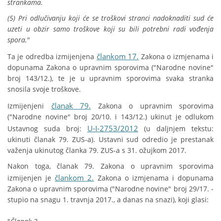
strankama.
(5) Pri odlučivanju koji će se troškovi stranci nadoknaditi sud će
uzeti u obzir samo troškove koji su bili potrebni radi vođenja
spora.
"
člankom 17.
Ta je odredba izmijenjena
Zakona o izmjenama i
dopunama Zakona o upravnim sporovima ("Narodne novine"
broj 143/12.), te je u upravnim sporovima svaka stranka
snosila svoje troškove.
članak 79.
Izmijenjeni
Zakona o upravnim sporovima
("Narodne novine" broj 20/10. i 143/12.) ukinut je odlukom
U-I-2753/2012
Ustavnog suda broj:
(u daljnjem tekstu:
ukinuti članak 79. ZUS-a). Ustavni sud odredio je prestanak
važenja ukinutog članka 79. ZUS-a s 31. ožujkom 2017.
Nakon toga, članak 79. Zakona o upravnim sporovima
člankom 2.
izmijenjen je
Zakona o izmjenama i dopunama
Zakona o upravnim sporovima ("Narodne novine" broj 29/17. -
stupio na snagu 1. travnja 2017., a danas na snazi), koji glasi: