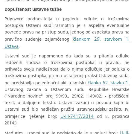
Dopuštenost ustavne tužbe
Prigovore podnositelja u pogledu odluke o troškovima
postupka Ustavni sud razmotrio je s aspekta eventualne
povrede prava na pristup sudu, jednog od aspekata prava na
člankom 29. stavkom 1.
pravično suđenje zajamčenog
Ustava
.
Ustavni sud je napomenuo da kada su u pitanju odluke
redovnih sudova o troškovima postupka, u pravilu, ne
prihvaća svoju nadležnost da o njima odlučuje jer odluka o
troškovima postupka, prema ustaljenoj praksi Ustavnog suda,
članka 62. stavka 1.
ne predstavlja pojedinačni akt u smislu
Ustavnog zakona o Ustavnom sudu Republike Hrvatske
("Narodne novine" broj 99/99., 29/02. i 49/02. - pročišćeni
tekst; u daljnjem tekstu: Ustavni zakon) u povodu kojih bi
Ustavni sud bio nadležan pružiti ustavnosudsku zaštitu (v.
U-III-7417/2014
primjerice rješenje broj:
od 8. prosinca
2014.).
U-III-
Međutim, Ustavni sud je podsjetio da je u odluci broj: