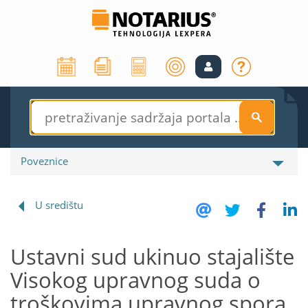
S
Poveznice
U središtu
Ustavni sud ukinuo stajalište
Visokog upravnog suda o
troškovima upravnog spora