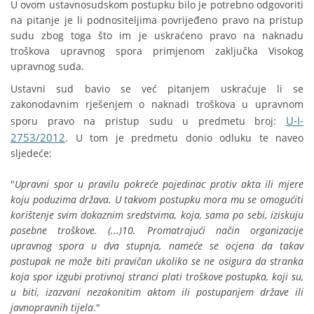
U ovom ustavnosudskom postupku bilo je potrebno odgovoriti
na pitanje je li podnositeljima povrijeđeno pravo na pristup
sudu zbog toga što im je uskraćeno pravo na naknadu
troškova upravnog spora primjenom zaključka Visokog
upravnog suda.
Ustavni sud bavio se već pitanjem uskraćuje li se
zakonodavnim rješenjem o naknadi troškova u upravnom
U-I-
sporu pravo na pristup sudu u predmetu broj:
2753/2012
. U tom je predmetu donio odluku te naveo
sljedeće:
"
Upravni spor u pravilu pokreće pojedinac protiv akta ili mjere
koju poduzima država. U takvom postupku mora mu se omogućiti
korištenje svim dokaznim sredstvima, koja, sama po sebi, iziskuju
posebne troškove. (...)10. Promatrajući način organizacije
upravnog spora u dva stupnja, nameće se ocjena da takav
postupak ne može biti pravičan ukoliko se ne osigura da stranka
koja spor izgubi protivnoj stranci plati troškove postupka, koji su,
u biti, izazvani nezakonitim aktom ili postupanjem države ili
javnopravnih tijela
."