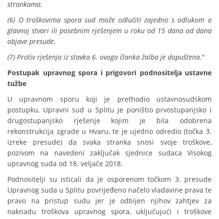
strankama.
(6) O troškovima spora sud može odlučiti zajedno s odlukom o
glavnoj stvari ili posebnim rješenjem u roku od 15 dana od dana
objave presude.
(7) Protiv rješenja iz stavka 6. ovoga članka žalba je dopuštena
."
Postupak upravnog spora i prigovori podnositelja ustavne
tužbe
U upravnom sporu koji je prethodio ustavnosudskom
postupku, Upravni sud u Splitu je poništio prvostupanjsko i
drugostupanjsko rješenje kojim je bila odobrena
rekonstrukcija zgrade u Hvaru, te je ujedno odredio (točka 3.
izreke presude) da svaka stranka snosi svoje troškove,
pozivom na navedeni zaključak sjednice sudaca Visokog
upravnog suda od 18. veljače 2018.
Podnositelji su isticali da je osporenom točkom 3. presude
Upravnog suda u Splitu povrijeđeno načelo vladavine prava te
pravo na pristup sudu jer je odbijen njihov zahtjev za
naknadu troškova upravnog spora, uključujući i troškove