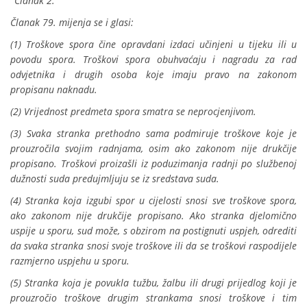
"
Članak 2.
Članak 79. mijenja se i glasi:
(1) Troškove spora čine opravdani izdaci učinjeni u tijeku ili u
povodu spora. Troškovi spora obuhvaćaju i nagradu za rad
odvjetnika i drugih osoba koje imaju pravo na zakonom
propisanu naknadu.
(2) Vrijednost predmeta spora smatra se neprocjenjivom.
(3) Svaka stranka prethodno sama podmiruje troškove koje je
prouzročila svojim radnjama, osim ako zakonom nije drukčije
propisano. Troškovi proizašli iz poduzimanja radnji po službenoj
dužnosti suda predujmljuju se iz sredstava suda.
(4) Stranka koja izgubi spor u cijelosti snosi sve troškove spora,
ako zakonom nije drukčije propisano. Ako stranka djelomično
uspije u sporu, sud može, s obzirom na postignuti uspjeh, odrediti
da svaka stranka snosi svoje troškove ili da se troškovi raspodijele
razmjerno uspjehu u sporu.
(5) Stranka koja je povukla tužbu, žalbu ili drugi prijedlog koji je
prouzročio troškove drugim strankama snosi troškove i tim