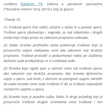
člankom 79.
uređena
Zakona o upravnim sporovima
("Narodne novine" broj 20/10.), koji je glasio:
"
Članak 79.
(1) Troškove spora čine izdaci učinjeni u tijeku ili u povodu spora.
Troškovi spora obuhvaćaju i nagradu za rad odvjetnika i drugih
osoba koje imaju pravo na zakonom propisanu naknadu.
(2) Svaka stranka prethodno sama podmiruje troškove koje je
prouzročila svojim radnjama, osim ako zakonom nije drukčije
propisano. Troškovi proizašli iz poduzimanja radnji po službenoj
dužnosti suda predujmljuju se iz sredstava suda.
(3) Stranka koja izgubi spor u cijelosti snosi sve troškove spora,
ako zakonom nije drukčije propisano. Ako stranka djelomično
uspije u sporu, sud može, s obzirom na postignuti uspjeh, odrediti
da svaka stranka snosi svoje troškove ili da se troškovi raspodijele
razmjerno uspjehu u sporu.
(4) Stranka koja je povukla tužbu, žalbu ili drugi prijedlog koji je
prouzročio troškove drugim strankama snosi troškove i tim