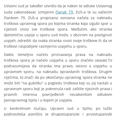
Ustavni sud je također utvrdio da je nakon te odluke Ustavnog
članak 79.
suda zakonodavac izmijenio
ZUS-a te su važećim
člankom 79. ZUS-a propisana osnovna načela za naknadu
troškova upravnog spora po kojima stranka koja izgubi spor u
cijelosti snosi sve troškove spora. Međutim, ako stranka
djelomično uspije u sporu sud može, s obzirom na postignuti
uspjeh, odrediti da svaka stranka snosi svoje troškove ili da se
troškovi raspodijele razmjerno uspjehu u sporu.
Dakle, temeljno načelo priznavanja prava na naknadu
troškova spora je načelo uspjeha u sporu (načelo
causae).
To
podrazumijeva da stranka ima pravo, ovisno o uspjehu u
upravnom sporu, na naknadu opravdanih troškova. Drugim
riječima, to znači da po okončanju upravnog spora stranka ne
može biti "na gubitku" u pogledu troškova koji su joj nastali u
upravnom sporu koji je pokrenula radi zaštite njezinih prava i
pravnih interesa povrijeđenih nezakonitom odlukom
javnopravnog tijela i u kojem je uspjela.
U konkretnom slučaju, Upravni sud u Splitu po tužbi
podnositelja poništio je drugostupanjski i prvostupanjski