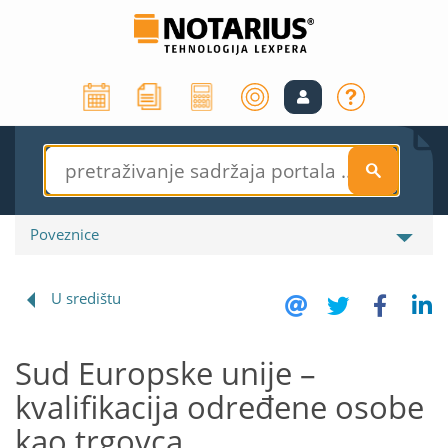
S
Poveznice
U središtu
Sud Europske unije –
kvalifikacija određene osobe
kao trgovca