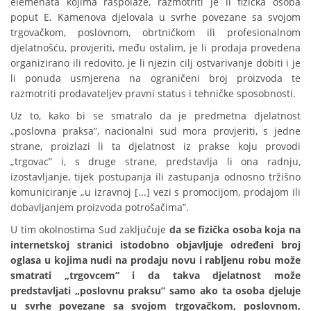
elemenata kojima raspolaže, razmotriti je li fizička osoba
poput E. Kamenova djelovala u svrhe povezane sa svojom
trgovačkom, poslovnom, obrtničkom ili profesionalnom
djelatnošću, provjeriti, među ostalim, je li prodaja provedena
organizirano ili redovito, je li njezin cilj ostvarivanje dobiti i je
li ponuda usmjerena na ograničeni broj proizvoda te
razmotriti prodavateljev pravni status i tehničke sposobnosti.
Uz to, kako bi se smatralo da je predmetna djelatnost
„poslovna praksa”, nacionalni sud mora provjeriti, s jedne
strane, proizlazi li ta djelatnost iz prakse koju provodi
„trgovac” i, s druge strane, predstavlja li ona radnju,
izostavljanje, tijek postupanja ili zastupanja odnosno tržišno
komuniciranje „u izravnoj [...] vezi s promocijom, prodajom ili
dobavljanjem proizvoda potrošačima”.
U tim okolnostima Sud zaključuje
da se fizička osoba koja na
internetskoj stranici istodobno objavljuje određeni broj
oglasa u kojima nudi na prodaju novu i rabljenu robu može
smatrati „trgovcem” i da takva djelatnost može
predstavljati „poslovnu praksu” samo ako ta osoba djeluje
u svrhe povezane sa svojom trgovačkom, poslovnom,