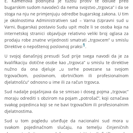
E. Kamenova podnijela je tužbu protiv te odluke pred
bugarskim sudom navodeći da nema svojstvo „trgovca” i da se
stoga na nju ne primjenjuju odredbe bugarskog zakona. U tim
je okolnostima Administrativen sad – Varna (Upravni sud u
Varni, Bugarska) postavio Sudu upit može li se osoba koja na
internetskoj stranici objavljuje relativno veliki broj oglasa za
prodaju robe znatne vrijednosti smatrati „trgovcem” u smislu
1
Direktive o nepoštenoj poslovnoj praksi
.
U svojoj današnjoj presudi Sud prije svega navodi da je za
kvalifikaciju dotične osobe kao „trgovca” u smislu te direktive
nužno da ona djeluje „u svrhe povezane sa svojom
trgovačkom, poslovnom, obrtničkom ili profesionalnom
djelatnošću” odnosno u ime ili za račun trgovca.
Sud nadalje pojašnjava da se smisao i doseg pojma „trgovac”
moraju odrediti s obzirom na pojam „potrošač”, koji označava
svakog pojedinca koji se ne bavi trgovačkim ili profesionalnim
djelatnostima.
Sud u tom pogledu utvrđuje da nacionalni sud mora u
svakom pojedinačnom slučaju, na temelju činjeničnih