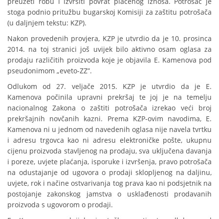
preuzeti robu i izvršiti povrat plaćenog iznosa. Potrošač je
stoga podnio pritužbu bugarskoj Komisiji za zaštitu potrošača
(u daljnjem tekstu: KZP).
Nakon provedenih provjera, KZP je utvrdio da je 10. prosinca
2014. na toj stranici još uvijek bilo aktivno osam oglasa za
prodaju različitih proizvoda koje je objavila E. Kamenova pod
pseudonimom „eveto-ZZ”.
Odlukom od 27. veljače 2015. KZP je utvrdio da je E.
Kamenova počinila upravni prekršaj te joj je na temelju
nacionalnog Zakona o zaštiti potrošača izrekao veći broj
prekršajnih novčanih kazni. Prema KZP-ovim navodima, E.
Kamenova ni u jednom od navedenih oglasa nije navela tvrtku
i adresu trgovca kao ni adresu elektroničke pošte, ukupnu
cijenu proizvoda stavljenog na prodaju, sva uključena davanja
i poreze, uvjete plaćanja, isporuke i izvršenja, pravo potrošača
na odustajanje od ugovora o prodaji sklopljenog na daljinu,
uvjete, rok i načine ostvarivanja tog prava kao ni podsjetnik na
postojanje zakonskog jamstva o usklađenosti prodavanih
proizvoda s ugovorom o prodaji.