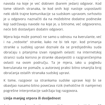
navoda na koje je već dobiven (barem jedan) odgovor. Kod
tome sklonih stranaka, te kod onih koji nastoje uspostaviti
neki oblik trajne komunikacije sa sudskom upravom, svrhovito
je u odgovoru naznačiti da na možebitne dodatne podneske
koji sadržavaju navode na koje je, u bitnome, već odgovoreno,
neće biti dostavljani dodatni odgovori.
Mjera koja može pomoći ne samo u odnosu na kverulante, već
i na „redovite“ stranke, kako ne bi tek npr. kod primanja
stranke u sudskoj upravi doznale da se predsjedniku suda
obraćaju s pitanjima izvan njegovih ovlasti: na internetskoj
stranici suda korisno je stranke obavijestiti o razgraničenjima
ovlasti na ovom području. Ta je mjera, iako u pogledu
kverulanata ne pomaže, u autorovoj praksi bitno smanjila broj
obraćanja ostalih stranaka sudskoj upravi.
K tome, razgovor sa strankama sudske uprave koji bi se
obavljao nasamo bitno povećava rizik (nehotične ili namjerne)
pogrešne interpretacije sadržaja tog razgovora.
Linija manjeg otpora ili dosljednost