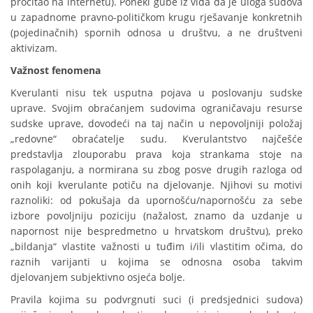
pročitao na internetu). Poneki gube iz vida da je uloga sudova
u zapadnome pravno-političkom krugu rješavanje konkretnih
(pojedinačnih) spornih odnosa u društvu, a ne društveni
aktivizam.
Važnost fenomena
Kverulanti nisu tek usputna pojava u poslovanju sudske
uprave. Svojim obraćanjem sudovima ograničavaju resurse
sudske uprave, dovodeći na taj način u nepovoljniji položaj
„redovne“ obraćatelje sudu. Kverulantstvo najčešće
predstavlja zlouporabu prava koja strankama stoje na
raspolaganju, a normirana su zbog posve drugih razloga od
onih koji kverulante potiču na djelovanje. Njihovi su motivi
raznoliki: od pokušaja da upornošću/napornošću za sebe
izbore povoljniju poziciju (nažalost, znamo da uzdanje u
napornost nije bespredmetno u hrvatskom društvu), preko
„bildanja“ vlastite važnosti u tuđim i/ili vlastitim očima, do
raznih varijanti u kojima se odnosna osoba takvim
djelovanjem subjektivno osjeća bolje.
Pravila kojima su podvrgnuti suci (i predsjednici sudova)