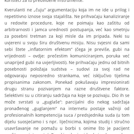
koristeći za to predviđene instrumente.
Kverulanti ne „čuju“ argumentaciju koja im ne ide u prilog i
repetitivno iznose svoja stajališta. Ne prihvaćaju kanaliziranje
u redovite procedure, koje ne poimaju kao zaštitu od
arbitrarnosti i jamca urednosti postupanja, već kao smetnju
za posebni tretman za koji misle da im pripada. Neki su
uvjereni u svoju širu društvenu misiju. Nisu svjesni da sami
sebi štete „inflatornim efektom“ (čega je previše, gubi na
vrijednosti – ovdje: prečestim komuniciranjem, poruka već
unaprijed gubi na uvjerljivosti). Ne prihvaćaju jednu od bitnih
posebnosti položaja sudstva – sudovi za svoj rad ne
odgovaraju neposredno strankama, već isključivo tijelima
propisanima zakonom. Ponekad pokušavaju impresionirati
drugu stranu pozivanjem na razne društvene faktore.
Selektivni su u citiranju sadržaja na koje se pozivaju. Dio ih se
može svrstati u „guglaše“: parcijalni dio nekog sadržaja
pronađenog „guglanjem“ na internetu postaje važniji od
profesionalnih kompetencija suca / predsjednika suda (u tom
dijelu suosjećamo i s npr. liječnicima, kojima studij i stručno
usavršavanje ne pomažu u borbi s onime što je pacijent