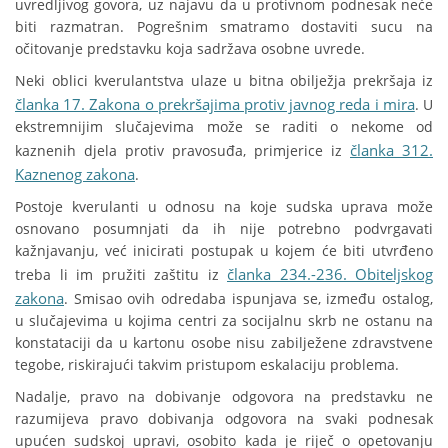
uvredljivog govora, uz najavu da u protivnom podnesak neće
biti razmatran. Pogrešnim smatramo dostaviti sucu na
očitovanje predstavku koja sadržava osobne uvrede.
Neki oblici kverulantstva ulaze u bitna obilježja prekršaja iz
članka 17. Zakona o prekršajima protiv javnog reda i mira
. U
ekstremnijim slučajevima može se raditi o nekome od
članka 312.
kaznenih djela protiv pravosuđa, primjerice iz
Kaznenog zakona
.
Postoje kverulanti u odnosu na koje sudska uprava može
osnovano posumnjati da ih nije potrebno podvrgavati
kažnjavanju, već inicirati postupak u kojem će biti utvrđeno
članka 234.-236. Obiteljskog
treba li im pružiti zaštitu iz
zakona
. Smisao ovih odredaba ispunjava se, između ostalog,
u slučajevima u kojima centri za socijalnu skrb ne ostanu na
konstataciji da u kartonu osobe nisu zabilježene zdravstvene
tegobe, riskirajući takvim pristupom eskalaciju problema.
Nadalje, pravo na dobivanje odgovora na predstavku ne
razumijeva pravo dobivanja odgovora na svaki podnesak
upućen sudskoj upravi, osobito kada je riječ o opetovanju