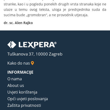
stranke, kao i u pogledu ponekih drugih vrsta stranaka koje ne
ulaze u temu ovog teksta, uloga je predsjednika suda da
sucima bude „gromobran“, a ne provodnik utjecaja.
dr. sc. Alen Rajko
Tuškanova 37, 10000 Zagreb
Kako do nas
INFORMACIJE
O nama
About us
Uvjeti korištenja
Opći uvjeti poslovanja
Zaštita privatnosti