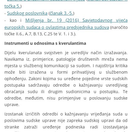
točka 5.
)
Sudskog poslovnika
članak 3.-5.
-
(
)
Mišljenja br. 19 (2016) Savjetodavnog vijeća
- kao i
europskih sudaca o ovlastima predsjednika sudova
(naročito
točke II.6., A.7, B.13, C.25 te V. 1. i 3.).
Instrumenti u odnosima s kverulantima
Dijelu kverulanata svojstven je uvredljiv način izražavanja.
Navikama iz, primjerice, patologije društvenih mreža nema
mjesta u službenoj komunikaciji sa sudom. I najoštrija kritika
može biti izražena u formi prihvatljivoj u službenom
ophođenju. Zakoni kojima su uređene pojedine vrste sudskih
postupaka sadržavaju odredbe o kažnjavanju uvredljivog
obraćanja sudu ili drugim sudionicima u postupku. Te
odredbe, međutim, nisu primjenjive u poslovanju sudske
uprave.
Izostanak izričitih odredbi o kažnjavanju vrijeđanja suda u
poslovima sudske uprave nije zapreka sudskoj upravi da od
stranke zatraži uređenje podneska radi izostavljanja