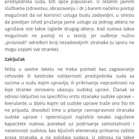
predsjednika suda, biti opće popularan. U ostalim javnim
službama (zdravstvu, obrazovanju i dr.) barem načelno postoji
mogućnost da svi korisnici usluga budu zadovoljni, u smislu
da povoljan ishod pružanja javne usluge za jednog aktera ne
ugrožava iste takve izglede drugog aktera. Kod sudova takva
mogućnost ne postoji ni u teoriji, jer suđenje nužno
„proizvodi“ određeni broj nezadovoljnih stranaka (u sporu ne
mogu uspjeti sve stranke).
Zaključak
Ništa u ovome tekstu ne treba poimati kao zagovaranje
cehovske ili kastinske solidarnosti predsjednika suda sa
sucima u sudu kojim upravlja, ili prikrivanja nepravilnosti na
koje stranke osnovano ukazuju sudskoj upravi. Članak se
odnosi isključivo na specifičnu vrstu stranaka sudske uprave –
kverulante, u dijelu kojim od sudske uprave traže ono što im
ne pripada, dovodeći time u pitanje ravnopravnost stranaka
sudske uprave i opterećujući najčešće ionako zagušene
kapacitete sudova, ponekad uz podrivanje samostalnosti i
neovisnosti sudstva, kao ključnih elemenata primarno zaštite
prava stranaka, a ne položaja sudaca. U odnosu na takve