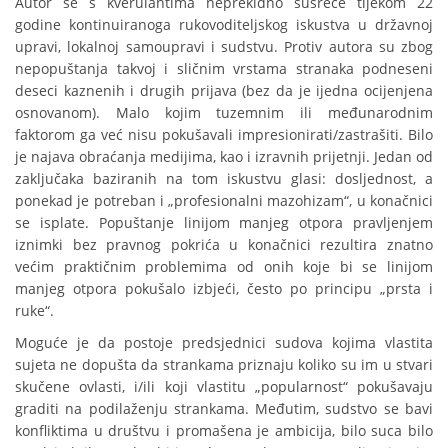
Autor se s kverulantima neprekidno susreće tijekom 22
godine kontinuiranoga rukovoditeljskog iskustva u državnoj
upravi, lokalnoj samoupravi i sudstvu. Protiv autora su zbog
nepopuštanja takvoj i sličnim vrstama stranaka podneseni
deseci kaznenih i drugih prijava (bez da je ijedna ocijenjena
osnovanom). Malo kojim tuzemnim ili međunarodnim
faktorom ga već nisu pokušavali impresionirati/zastrašiti. Bilo
je najava obraćanja medijima, kao i izravnih prijetnji. Jedan od
zaključaka baziranih na tom iskustvu glasi: dosljednost, a
ponekad je potreban i „profesionalni mazohizam“, u konačnici
se isplate. Popuštanje linijom manjeg otpora pravljenjem
iznimki bez pravnog pokrića u konačnici rezultira znatno
većim praktičnim problemima od onih koje bi se linijom
manjeg otpora pokušalo izbjeći, često po principu „prsta i
ruke“.
Moguće je da postoje predsjednici sudova kojima vlastita
sujeta ne dopušta da strankama priznaju koliko su im u stvari
skučene ovlasti, i/ili koji vlastitu „popularnost“ pokušavaju
graditi na podilaženju strankama. Međutim, sudstvo se bavi
konfliktima u društvu i promašena je ambicija, bilo suca bilo