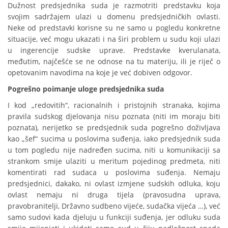
Dužnost predsjednika suda je razmotriti predstavku koja
svojim sadržajem ulazi u domenu predsjedničkih ovlasti.
Neke od predstavki korisne su ne samo u pogledu konkretne
situacije, već mogu ukazati i na širi problem u sudu koji ulazi
u ingerencije sudske uprave. Predstavke kverulanata,
međutim, najčešće se ne odnose na tu materiju, ili je riječ o
opetovanim navodima na koje je već dobiven odgovor.
Pogrešno poimanje uloge predsjednika suda
I kod „redovitih“, racionalnih i pristojnih stranaka, kojima
pravila sudskog djelovanja nisu poznata (niti im moraju biti
poznata), nerijetko se predsjednik suda pogrešno doživljava
kao „šef“ sucima u poslovima suđenja, iako predsjednik suda
u tom pogledu nije nadređen sucima, niti u komunikaciji sa
strankom smije ulaziti u meritum pojedinog predmeta, niti
komentirati rad sudaca u poslovima suđenja. Nemaju
predsjednici, dakako, ni ovlast izmjene sudskih odluka, koju
ovlast nemaju ni druga tijela (pravosudna uprava,
pravobranitelji, Državno sudbeno vijeće, sudačka vijeća …), već
samo sudovi kada djeluju u funkciji suđenja, jer odluku suda