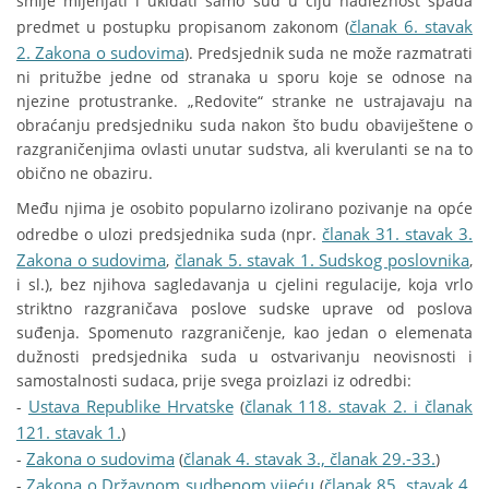
smije mijenjati i ukidati samo sud u čiju nadležnost spada
članak 6. stavak
predmet u postupku propisanom zakonom (
2. Zakona o sudovima
). Predsjednik suda ne može razmatrati
ni pritužbe jedne od stranaka u sporu koje se odnose na
njezine protustranke. „Redovite“ stranke ne ustrajavaju na
obraćanju predsjedniku suda nakon što budu obaviještene o
razgraničenjima ovlasti unutar sudstva, ali kverulanti se na to
obično ne obaziru.
Među njima je osobito popularno izolirano pozivanje na opće
članak 31. stavak 3.
odredbe o ulozi predsjednika suda (npr.
Zakona o sudovima
članak 5. stavak 1. Sudskog poslovnika
,
,
i sl.), bez njihova sagledavanja u cjelini regulacije, koja vrlo
striktno razgraničava poslove sudske uprave od poslova
suđenja. Spomenuto razgraničenje, kao jedan o elemenata
dužnosti predsjednika suda u ostvarivanju neovisnosti i
samostalnosti sudaca, prije svega proizlazi iz odredbi:
Ustava Republike Hrvatske
članak 118. stavak 2. i članak
-
(
121. stavak 1.
)
Zakona o sudovima
članak 4. stavak 3., članak 29.-33.
-
(
)
Zakona o Državnom sudbenom vijeću
članak 85. stavak 4.
-
(