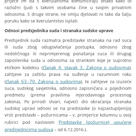
priječe im da s kverulantima komuniciraju onako kako to
razložni ljudi s takvim osobama čine u svojim privatnim
odnosima. S druge strane, ne smiju djelovati ni tako da šalju
poruku kako se kverulantstvo isplati.
Odnosi predsjednika suda i stranaka sudske uprave
Predsjednik suda razmatra predstavke stranaka na rad suca
ili suda zbog odugovlačenja postupka, odnosno zbog
nedoličnoga ili neprimjerenog ponašanja suca ili drugog
zaposlenika suda u odnosima sa strankom koje je suprotno
članak 4. stavak 3. Zakona o sudovima
etičkom kodeksu (
),
zahtjeve za zaštitu prava na suđenje u razumnom roku
članak 63.-70. Zakona o sudovima
(
), te zahtjeve za izuzeće
suca, sudskog savjetnika, odnosno zapisničara u pojedinom
predmetu (prema pravilima mjerodavnoga procesnog
zakona). Po prirodi stvari, najveći dio obraćanja stranaka
sudskoj upravi odnosi se na predstavke (o najzastupljenijoj
vrsti predstavki – požurnicama – v. primjerice kolumnu u ovoj
Predstavke (požurnice) upućene
rubrici pod naslovom
predsjednicima sudova
– od 6.12.2016.).