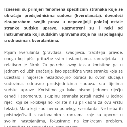
Izneseni su primjeri fenomena specifičnih stranaka koje se
obraćaju predsjednicima sudova (kverulanata), dovodeći
zlouporabom svojih prava u nepovoljniji položaj ostale
stranke sudske uprave. Razmotreni su i neki od
instrumenata koji sudskim upravama stoje na raspolaganju
u odnosima s kverulantima.
Pojam kverulanta (pravdaša, svadljivca, tražitelja pravde,
onoga koji piše pritužbe svim instancijama, zanovijetala …)
relativno je širok. Za potrebe ovog teksta koristimo ga u
jednom od užih značenja, kao specifične vrste stranke koja se
učestalo i najčešće nezadovoljno obraća (u ovom slučaju)
sudovima, odnosno predsjednicima sudova, kao tijelima
sudske uprave. Koristimo ga kako bismo jednom riječju
označili spomenutu skupinu stranaka (ostali nazivi u jednoj
riječi koji se kolokvijalno koriste nisu prikladni za ovu vrstu
teksta). Malo koji sud nema ponekog kverulanta. Ne treba ih
poistovjećivati s racionalnim strankama koje su uporne u
svojim nastojanjima, fokusirane na konkretan problem,