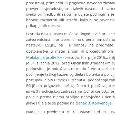
predstavki, primjedbi ili prigovora navodno zlostav
provjerila vjerodostojnost takvih navoda. U sva
svaku primjedbu ili žalbu na uvjete pod kojima je
borave, razmotriti i/ili istražiti kako bi se prven
prikupljenih dokaza.
Povreda dostojanstva može se dogoditi već prilikom
zatvorenicima ili pritvorenicima u penalnim usta
nastavku: ESLJP), pa i u odnosu na predmete p
dostojanstva u materijalnom ili proceduralno
Mafalanija protiv RH
(presuda, 9. srpnja 2015.,zah
je 31. siječnja 2012. pred Općinskim građanskim s
podnositelj je potraživao naknadu štete u vezi s 
počinjenje teškog kaznenog djela i boravka u policijs
postupak je bio u tijeku u trenutku podnošenja zah
ESLJP-om prigovorio nečovječnom i ponižavajuće
(
arrest)
i policijskog zadržavanja
(
police custody)
, t
policija prema njemu ozbiljno nečovječno i poniž
članak 3. Konvencije
glave i tijela te se pozvao na
.
Nadalje, u predmetu
M. H
. Ustavni sud RH usv