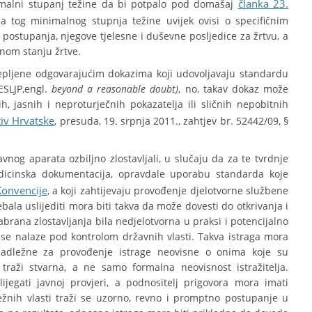
članka 23.
imalni stupanj težine da bi potpalo pod domašaj
na tog minimalnog stupnja težine uvijek ovisi o specifičnim
 postupanja, njegove tjelesne i duševne posljedice za žrtvu, a
enom stanju žrtve.
ijepljene odgovarajućim dokazima koji udovoljavaju standardu
SLJP,engl.
beyond a reasonable doubt)
, no, takav dokaz može
ih, jasnih i neproturječnih pokazatelja ili sličnih nepobitnih
iv Hrvatske
, presuda, 19. srpnja 2011., zahtjev br. 52442/09, §
vnog aparata ozbiljno zlostavljali, u slučaju da za te tvrdnje
dicinska dokumentacija, opravdale uporabu standarda koje
Konvencije
, a koji zahtijevaju provođenje djelotvorne službene
ebala uslijediti mora biti takva da može dovesti do otkrivanja i
brana zlostavljanja bila nedjelotvorna u praksi i potencijalno
se nalaze pod kontrolom državnih vlasti. Takva istraga mora
 nadležne za provođenje istrage neovisne o onima koje su
raži stvarna, a ne samo formalna neovisnost istražitelja.
ijegati javnoj provjeri, a podnositelj prigovora mora imati
žnih vlasti traži se uzorno, revno i promptno postupanje u