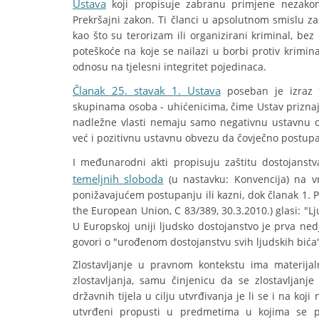
Ustava
koji propisuje zabranu primjene nezakon
Prekršajni zakon. Ti članci u apsolutnom smislu za
kao što su terorizam ili organizirani kriminal, bez 
poteškoće na koje se nailazi u borbi protiv krimin
odnosu na tjelesni integritet pojedinaca.
Članak 25. stavak 1. Ustava
poseban je izraz 
skupinama osoba - uhićenicima, čime Ustav priznaje
nadležne vlasti nemaju samo negativnu ustavnu ob
već i pozitivnu ustavnu obvezu da čovječno postupa
I međunarodni akti propisuju zaštitu dostojanst
temeljnih sloboda
(u nastavku: Konvencija) na vr
ponižavajućem postupanju ili kazni, dok članak 1. P
the European Union, C 83/389, 30.3.2010.) glasi: "Lj
U Europskoj uniji ljudsko dostojanstvo je prva nedj
govori o "urođenom dostojanstvu svih ljudskih bića
Zlostavljanje u pravnom kontekstu ima materijal
zlostavljanja, samu činjenicu da se zlostavljanj
državnih tijela u cilju utvrđivanja je li se i na koj
utvrđeni propusti u predmetima u kojima se po