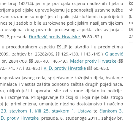
k
 broj 142/14), jer nije postojala ocjena nadležnih tijela o
st
rijama policijske uprave kojemu je podnositelj ustavne tužbe
(E
zvan razumne sumnje" jesu li policijski službenici upotrijebili
r
odnositelj zadobio bile uzrokovane policijskim nasiljem tijekom
Di
žba usvojena zbog povrede procesnog aspekta zlostavljanja -
Đurđević protiv Hrvatske
27
 ESLJP, presuda
, §§ 80.-82.).
i u proceduralnom aspektu ESLJP je utvrdio i u predmetima
Gladović
09., zahtjev br. 25282/06, §§ 129.-130. i 143.-145.),
Mađer protiv Hrvatske
br. 28847/08, §§ 39.- 40. i 46.-49.);
(§§
V. D. protiv Hrvatske
72.- 74., 77. i 83.-85.) i
(§§ 60.-65.).
 uspostava javnog reda, sprječavanje kažnjivih djela, hvatanje
minalaca i vlastita zaštita odnosno zaštita drugih pojedinaca,
 uključujući i uporabu sile od strane djelatnika policije.
 razmjerna. Pribjegavanje fizičkoj sili koja nije bila strogo
 je primijenjena, umanjuje njezino dostojanstvo i načelno
 23. stavkom 1. i/ili 25. stavkom 1. Ustava
člankom 3.
te
 D. protiv Hrvatske
, presuda, 8. studenoga 2011., zahtjev br.