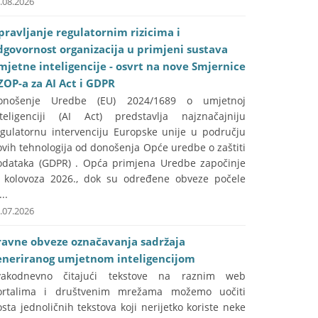
.08.2026
pravljanje regulatornim rizicima i
dgovornost organizacija u primjeni sustava
mjetne inteligencije - osvrt na nove Smjernice
ZOP-a za AI Act i GDPR
onošenje Uredbe (EU) 2024/1689 o umjetnoj
nteligenciji (AI Act) predstavlja najznačajniju
egulatornu intervenciju Europske unije u području
vih tehnologija od donošenja Opće uredbe o zaštiti
odataka (GDPR) . Opća primjena Uredbe započinje
. kolovoza 2026., dok su određene obveze počele
...
.07.2026
ravne obveze označavanja sadržaja
eneriranog umjetnom inteligencijom
vakodnevno čitajući tekstove na raznim web
ortalima i društvenim mrežama možemo uočiti
sta jednoličnih tekstova koji nerijetko koriste neke