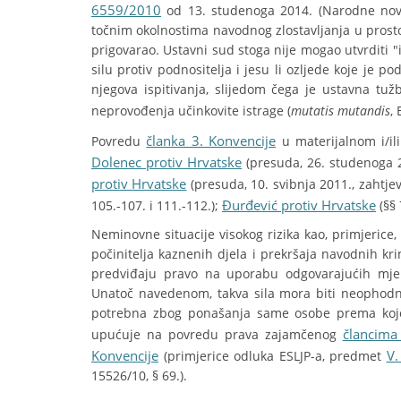
6559/2010
od 13. studenoga 2014. (Narodne novine
točnim okolnostima navodnog zlostavljanja u prosto
prigovarao. Ustavni sud stoga nije mogao utvrditi "i
silu protiv podnositelja i jesu li ozljede koje je p
njegova ispitivanja, slijedom čega je ustavna tu
neprovođenja učinkovite istrage (
mutatis mutandis
,
članka 3. Konvencije
Povredu
u materijalnom i/il
Dolenec protiv Hrvatske
(presuda, 26. studenoga 20
protiv Hrvatske
(presuda, 10. svibnja 2011., zahtjev 
Đurđević protiv Hrvatske
105.-107. i 111.-112.);
(§§ 
Neminovne situacije visokog rizika kao, primjerice,
počinitelja kaznenih djela i prekršaja navodnih kri
predviđaju pravo na uporabu odgovarajućih mjera,
Unatoč navedenom, takva sila mora biti neophodna i
potrebna zbog ponašanja same osobe prema kojoj
člancima
upućuje na povredu prava zajamčenog
Konvencije
V.
(primjerice odluka ESLJP-a, predmet
15526/10, § 69.).