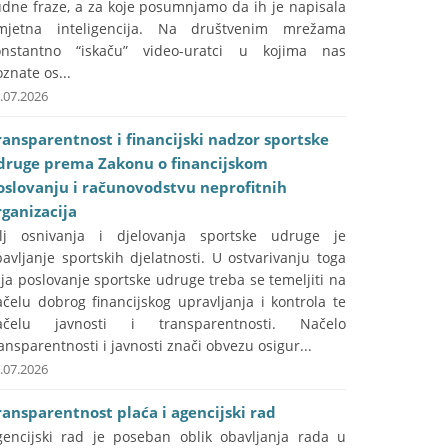
udne fraze, a za koje posumnjamo da ih je napisala
mjetna inteligencija. Na društvenim mrežama
onstantno “iskaču” video-uratci u kojima nas
znate os...
.07.2026
ransparentnost i financijski nadzor sportske
druge prema Zakonu o financijskom
oslovanju i računovodstvu neprofitnih
rganizacija
ilj osnivanja i djelovanja sportske udruge je
avljanje sportskih djelatnosti. U ostvarivanju toga
lja poslovanje sportske udruge treba se temeljiti na
čelu dobrog financijskog upravljanja i kontrola te
ačelu javnosti i transparentnosti. Načelo
ansparentnosti i javnosti znači obvezu osigur...
.07.2026
ransparentnost plaća i agencijski rad
gencijski rad je poseban oblik obavljanja rada u