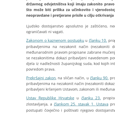
državnog odvjetništva koji imaju zakonito prav
što može biti prilika za učinkovito i vjerodostoj
neopravdane i pretjerane prisile u cilju otkrivanja 
Ljudsko dostojanstvo apsolutno je zaštićeno, 
ograničavati ni vagati.
Zakonom o kaznenom postupku
članku 10.
u
prop
pribavljenima na nezakonit način (nezakoniti d
međunarodnim pravom propisane zabrane mučenja, 
se nezakonitima dokazi pribavljeni navedenom po
djela iz nadležnosti županijskog suda, kod kojih i
povredom prava.
Prekršajni zakon
članku 90.
, na sličan način, u
pro
pribavljenima na nezakonit način (nezakoniti dokazi
pribavljeni kršenjem Ustavom, zakonom ili međuna
Ustav Republike Hrvatske
članku 23.
u
propisu
člankom 25. stavak 1. Ustava
zlostavljanja, a
pro
postupati čovječno i poštivati njegovo dostojans