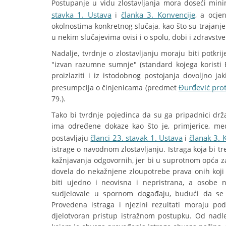
Postupanje u vidu zlostavljanja mora doseći min
stavka 1. Ustava
članka 3. Konvencije
i
, a ocje
okolnostima konkretnog slučaja, kao što su trajanje
u nekim slučajevima ovisi i o spolu, dobi i zdravstv
Nadalje, tvrdnje o zlostavljanju moraju biti potkr
"izvan razumne sumnje" (standard kojega koristi E
proizlaziti i iz istodobnog postojanja dovoljno jak
Đurđević prot
presumpcija o činjenicama (predmet
79.).
Tako bi tvrdnje pojedinca da su ga pripadnici drža
ima određene dokaze kao što je, primjerice, me
članci 23. stavak 1. Ustava
članak 3. 
postavljaju
i
istrage o navodnom zlostavljanju. Istraga koja bi tr
kažnjavanja odgovornih, jer bi u suprotnom opća za
dovela do nekažnjene zloupotrebe prava onih koji 
biti ujedno i neovisna i nepristrana, a osobe
sudjelovale u spornom događaju, budući da se t
Provedena istraga i njezini rezultati moraju podl
djelotvoran pristup istražnom postupku. Od nadle