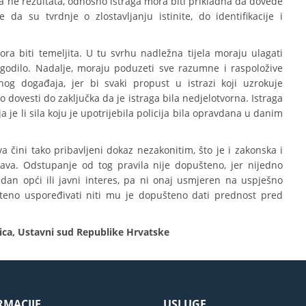
a ne rezultata, odnosno istraga mora biti prikladna da dovede
 da su tvrdnje o zlostavljanju istinite, do identifikacije i
ora biti temeljita. U tu svrhu nadležna tijela moraju ulagati
ogodilo. Nadalje, moraju poduzeti sve razumne i raspoložive
nog događaja, jer bi svaki propust u istrazi koji uzrokuje
dovesti do zaključka da je istraga bila nedjelotvorna. Istraga
 je li sila koju je upotrijebila policija bila opravdana u danim
 čini tako pribavljeni dokaz nezakonitim, što je i zakonska i
va. Odstupanje od tog pravila nije dopušteno, jer nijedno
dan opći ili javni interes, pa ni onaj usmjeren na uspješno
šteno uspoređivati niti mu je dopušteno dati prednost pred
nica, Ustavni sud Republike Hrvatske
RMACIJE
USLUGE