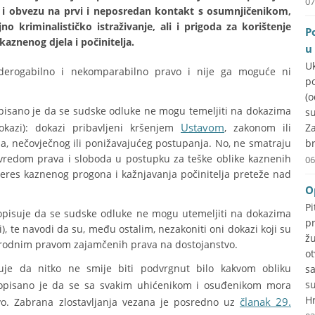
07
o i obvezu na prvi i neposredan kontakt s osumnjičenikom,
no kriminalističko istraživanje, ali i prigoda za korištenje
P
kaznenog djela i počinitelja.
u
U
nederogabilno i nekomparabilno pravo i nije ga moguće ni
p
(
isano je da se sudske odluke ne mogu temeljiti na dokazima
su
Ustavom
okazi): dokazi pribavljeni kršenjem
, zakonom ili
Za
nečovječnog ili ponižavajućeg postupanja. No, ne smatraju
br
vredom prava i sloboda u postupku za teške oblike kaznenih
06
nteres kaznenog progona i kažnjavanja počinitelja preteže nad
O
P
pisuje da se sudske odluke ne mogu utemeljiti na dokazima
p
), te navodi da su, među ostalim, nezakoniti oni dokazi koji su
ž
rodnim pravom zajamčenih prava na dostojanstvo.
o
je da nitko ne smije biti podvrgnut bilo kakvom obliku
s
s
pisano je da se sa svakim uhićenikom i osuđenikom mora
Hr
članak 29.
tvo. Zabrana zlostavljanja vezana je posredno uz