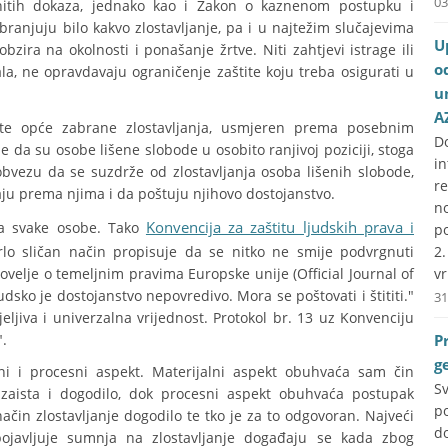
03
itih dokaza, jednako kao i Zakon o kaznenom postupku i
branjuju bilo kakvo zlostavljanje, pa i u najtežim slučajevima
U
obzira na okolnosti i ponašanje žrtve. Niti zahtjevi istrage ili
o
ala, ne opravdavaju ograničenje zaštite koju treba osigurati u
u
A
te opće zabrane zlostavljanja, usmjeren prema posebnim
D
 da su osobe lišene slobode u osobito ranjivoj poziciji, stoga
i
vezu da se suzdrže od zlostavljanja osoba lišenih slobode,
r
ju prema njima i da poštuju njihovo dostojanstvo.
no
Konvencija za zaštitu ljudskih prava i
va svake osobe. Tako
p
lo sličan način propisuje da se nitko ne smije podvrgnuti
2
ovelje o temeljnim pravima Europske unije (Official Journal of
vr
udsko je dostojanstvo nepovredivo. Mora se poštovati i štititi."
31
eljiva i univerzalna vrijednost. Protokol br. 13 uz Konvenciju
".
P
g
ni i procesni aspekt. Materijalni aspekt obuhvaća sam čin
S
e zaista i dogodilo, dok procesni aspekt obuhvaća postupak
p
i način zlostavljanje dogodilo te tko je za to odgovoran. Najveći
do
javljuje sumnja na zlostavljanje događaju se kada zbog