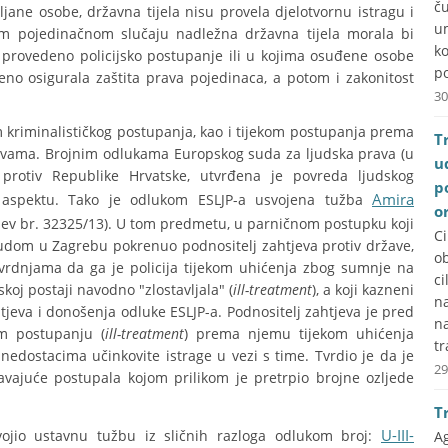
č
ljane osobe, državna tijela nisu provela djelotvornu istragu i
u
kom pojedinačnom slučaju nadležna državna tijela morala bi
k
 provedeno policijsko postupanje ili u kojima osuđene osobe
po
stveno osigurala zaštita prava pojedinaca, a potom i zakonitost
30
 kriminalističkog postupanja, kao i tijekom postupanja prema
T
novama. Brojnim odlukama Europskog suda za ljudska prava (u
u
rotiv Republike Hrvatske, utvrđena je povreda ljudskog
p
Amira
m aspektu. Tako je odlukom ESLJP-a usvojena tužba
o
tjev br. 32325/13). U tom predmetu, u parničnom postupku koji
C
udom u Zagrebu pokrenuo podnositelj zahtjeva protiv države,
ob
tvrdnjama da ga je policija tijekom uhićenja zbog sumnje na
ci
koj postaji navodno "zlostavljala" (
ill-treatment
), a koji kazneni
na
tjeva i donošenja odluke ESLJP-a. Podnositelj zahtjeva je pred
n
m postupanju (
ill-treatment
) prema njemu tijekom uhićenja
tr
e nedostacima učinkovite istrage u vezi s time. Tvrdio je da je
29
avajuće postupala kojom prilikom je pretrpio brojne ozljede
T
U-III-
ojio ustavnu tužbu iz sličnih razloga odlukom broj:
A