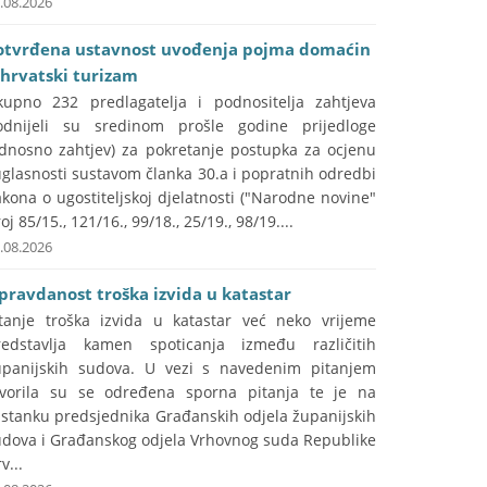
.08.2026
otvrđena ustavnost uvođenja pojma domaćin
 hrvatski turizam
kupno 232 predlagatelja i podnositelja zahtjeva
odnijeli su sredinom prošle godine prijedloge
odnosno zahtjev) za pokretanje postupka za ocjenu
glasnosti sustavom članka 30.a i popratnih odredbi
kona o ugostiteljskoj djelatnosti ("Narodne novine"
oj 85/15., 121/16., 99/18., 25/19., 98/19....
.08.2026
pravdanost troška izvida u katastar
itanje troška izvida u katastar već neko vrijeme
redstavlja kamen spoticanja između različitih
upanijskih sudova. U vezi s navedenim pitanjem
tvorila su se određena sporna pitanja te je na
astanku predsjednika Građanskih odjela županijskih
udova i Građanskog odjela Vrhovnog suda Republike
v...