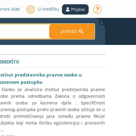
risni alati
U središtu
Prijava
pretraži
S
 SREDIŠTU
nstitut predstavnika pravne osobe u
aznenom postupku
 članku se analizira institut predstavnika pravne
sobe prema odredbama Zakona o odgovornosti
ravnih osoba za kaznena djela . Specifičnost
aznenog postupka protiv pravnih osoba očituje se u
otrebi premošćivanja jaza između pravne fikcije
ubjekta koji nema fizičku egzistenciju) i procesnih
...