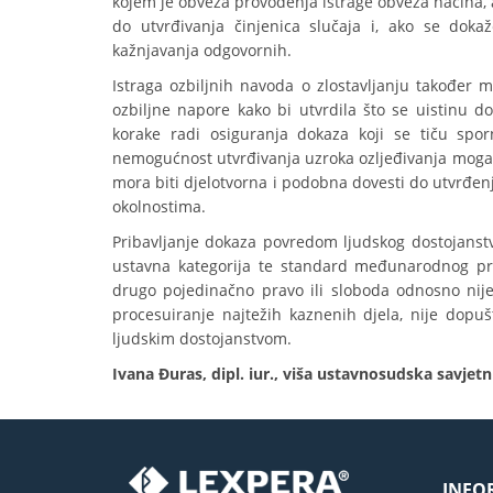
kojem je obveza provođenja istrage obveza načina, 
do utvrđivanja činjenica slučaja i, ako se dokaže
kažnjavanja odgovornih.
Istraga ozbiljnih navoda o zlostavljanju također m
ozbiljne napore kako bi utvrdila što se uistinu d
korake radi osiguranja dokaza koji se tiču spor
nemogućnost utvrđivanja uzroka ozljeđivanja mogao 
mora biti djelotvorna i podobna dovesti do utvrđenja
okolnostima.
Pribavljanje dokaza povredom ljudskog dostojanstva
ustavna kategorija te standard međunarodnog pra
drugo pojedinačno pravo ili sloboda odnosno nije
procesuiranje najtežih kaznenih djela, nije dopu
ljudskim dostojanstvom.
Ivana Đuras, dipl. iur., viša ustavnosudska savjet
INFO