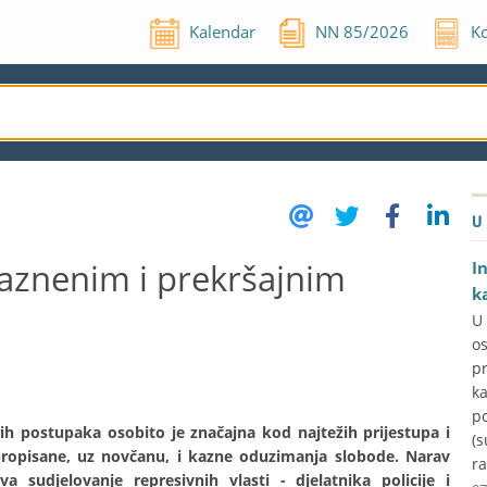
Kalendar
NN
85
/
2026
Ko
U
kaznenim i prekršajnim
I
k
U
o
p
k
p
ih postupaka osobito je značajna kod najtežih prijestupa i
(s
ropisane, uz novčanu, i kazne oduzimanja slobode. Narav
ra
 sudjelovanje represivnih vlasti - djelatnika policije i