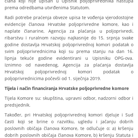
člana koji nije upisan u Upisnik poljoprivrednika nastupa
prema odredbama utvrđenima Statutom.
Radi potrebe praćenja obveze upisa te vođenja vjerodostojne
evidencije članova Hrvatske poljoprivredne komore, kao i
naplate članarine, Agencija za plaćanja u poljoprivredi,
ribarstvu i ruralnom razvoju najkasnije do 15. srpnja svake
godine dostavlja Hrvatskoj poljoprivrednoj komori podatak o
svim poljoprivrednicima koji su prema stanju na dan 16.
lipnja tekuće godine evidentirani u Upisniku OPG-ova.
Iznimno od navedenog, Agencija za plaćanja dostavlja
Hrvatskoj poljoprivrednoj komori podatak o
poljoprivrednicima počevši od 1. siječnja 2019.
Tijela i način financiranja Hrvatske poljoprivredne komore
Tijela Komore su: skupština, upravni odbor, nadzorni odbor i
predsjednik.
Također, pri Hrvatskoj poljoprivrednoj komori djeluje i Sud
časti koji se brine o razvitku, ugledu i jačanju dobrih
poslovnih običaja članova Komore, te odlučuje o: a) kršenju
dobrih poslovnih običaja članova Komore, b) kršenju Statuta i