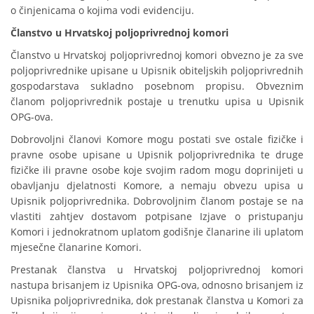
o činjenicama o kojima vodi evidenciju.
Članstvo u Hrvatskoj poljoprivrednoj komori
Članstvo u Hrvatskoj poljoprivrednoj komori obvezno je za sve
poljoprivrednike upisane u Upisnik obiteljskih poljoprivrednih
gospodarstava sukladno posebnom propisu. Obveznim
članom poljoprivrednik postaje u trenutku upisa u Upisnik
OPG-ova.
Dobrovoljni članovi Komore mogu postati sve ostale fizičke i
pravne osobe upisane u Upisnik poljoprivrednika te druge
fizičke ili pravne osobe koje svojim radom mogu doprinijeti u
obavljanju djelatnosti Komore, a nemaju obvezu upisa u
Upisnik poljoprivrednika. Dobrovoljnim članom postaje se na
vlastiti zahtjev dostavom potpisane Izjave o pristupanju
Komori i jednokratnom uplatom godišnje članarine ili uplatom
mjesečne članarine Komori.
Prestanak članstva u Hrvatskoj poljoprivrednoj komori
nastupa brisanjem iz Upisnika OPG-ova, odnosno brisanjem iz
Upisnika poljoprivrednika, dok prestanak članstva u Komori za