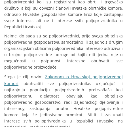
poljoprivrednici koji su registrirani kao obrt ili trgovačko
društvo, a koji su obvezni članovi Hrvatske obrtničke komore,
odnosno Hrvatske gospodarske komore kroz koje zastupaju
svoje interese, ali ne i interese svih poljoprivrednika u
Republici Hrvatskoj.
Naime, do sada su se poljoprivrednici, prije svega obiteljska
poljoprivredna gospodarstva, samostalno ili zajedno s drugim
organizacijskim oblicima poljoprivrednika interesno udruživali
u brojne poljoprivredne udruge od kojih niti jedna nije u
mogućnosti u potpunosti interesno obuhvatiti sve
poljoprivredne proizvođače.
Zakonom o Hrvatskoj poljoprivrednoj
Stoga je cilj novim
komori
obuhvatiti sve poljoprivrednike, uključujući i
najbrojniju populaciju poljoprivrednih proizvođača koji
poljoprivrednu djelatnost obavljaju kao obiteljsko
poljoprivredno gospodarstvo, radi zajedničkog djelovanja i
interesnog zastupanja unutar Hrvatske poljoprivredne
komore koja će jedinstveno promicati, štititi i zastupati
interese svih poljoprivrednika u Republici Hrvatskoj na