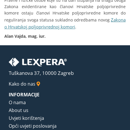
Pravne i fizičke osobe koje su na dan stupanja na snagu ovoga
Zakona evidentirane kao članovi Hrvatske poljoprivredne
komore ostaju članovi Hrvatske poljoprivredne komore do
Zakona
reguliranja svoga statusa sukladno odredbama novog
o Hrvatskoj poljoprivrednoj komori
.
Alan Vajda, mag. iur.
Tuškanova 37, 10000 Zagreb
Kako do nas
INFORMACIJE
O nama
About us
Uvjeti korištenja
Opći uvjeti poslovanja