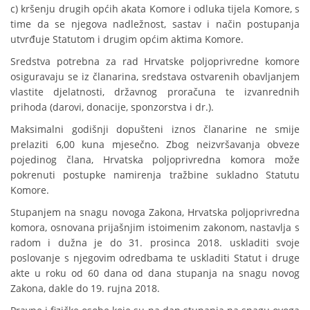
c) kršenju drugih općih akata Komore i odluka tijela Komore, s
time da se njegova nadležnost, sastav i način postupanja
utvrđuje Statutom i drugim općim aktima Komore.
Sredstva potrebna za rad Hrvatske poljoprivredne komore
osiguravaju se iz članarina, sredstava ostvarenih obavljanjem
vlastite djelatnosti, državnog proračuna te izvanrednih
prihoda (darovi, donacije, sponzorstva i dr.).
Maksimalni godišnji dopušteni iznos članarine ne smije
prelaziti 6,00 kuna mjesečno. Zbog neizvršavanja obveze
pojedinog člana, Hrvatska poljoprivredna komora može
pokrenuti postupke namirenja tražbine sukladno Statutu
Komore.
Stupanjem na snagu novoga Zakona, Hrvatska poljoprivredna
komora, osnovana prijašnjim istoimenim zakonom, nastavlja s
radom i dužna je do 31. prosinca 2018. uskladiti svoje
poslovanje s njegovim odredbama te uskladiti Statut i druge
akte u roku od 60 dana od dana stupanja na snagu novog
Zakona, dakle do 19. rujna 2018.