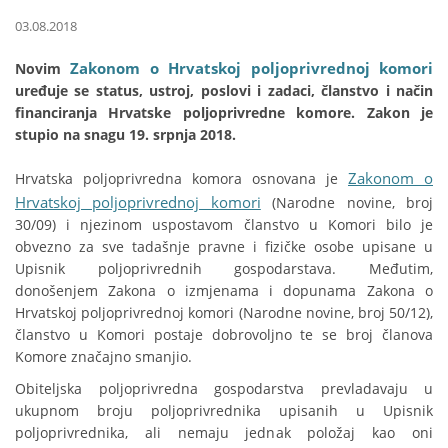
03.08.2018
Zakonom o Hrvatskoj poljoprivrednoj komori
Novim
uređuje se status, ustroj, poslovi i zadaci, članstvo i način
financiranja Hrvatske poljoprivredne komore. Zakon je
stupio na snagu 19. srpnja 2018.
Zakonom o
Hrvatska poljoprivredna komora osnovana je
Hrvatskoj poljoprivrednoj komori
(Narodne novine, broj
30/09) i njezinom uspostavom članstvo u Komori bilo je
obvezno za sve tadašnje pravne i fizičke osobe upisane u
Upisnik poljoprivrednih gospodarstava. Međutim,
donošenjem Zakona o izmjenama i dopunama Zakona o
Hrvatskoj poljoprivrednoj komori (Narodne novine, broj 50/12),
članstvo u Komori postaje dobrovoljno te se broj članova
Komore značajno smanjio.
Obiteljska poljoprivredna gospodarstva prevladavaju u
ukupnom broju poljoprivrednika upisanih u Upisnik
poljoprivrednika, ali nemaju jednak položaj kao oni