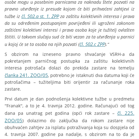
osobe mogu u posebnim parnicama za naknadu štete pozvati na
pravno utvrđenje iz presude kojom će biti prihvaćeni zahtjevi iz
čl. 502.a st. 1. ZPP
tužbe iz
za zaštitu kolektivnih interesa i prava
da su određenim postupanjem povrijeđeni ili ugroženi zakonom
zaštićeni kolektivni interesi i prava osoba koje je tužitelj ovlašten
štititi. U takvom slučaju sud će biti vezan za ta utvrđenja u parnici
čl. 502.c ZPP
u kojoj će se ta osoba na njih pozvati (
).“
S obzirom na izneseno pravno shvaćanje VSRH-a da
pokretanjem parničnog postupka za zaštitu kolektivnih
interesa potrošača dolazi do prekida zastare na temelju
članka 241. ZOO/05
, potrebno je istaknuti dva datuma koji će
potrošačima – tužiteljima biti orijentir za računanje roka
zastare.
Prvi datum je dan podnošenja kolektivne tužbe u predmetu
''Franak'', a to je 4. travnja 2012. godine. Računajući od tog
čl. 225.
dana pa unatrag pet godina (opći rok zastare –
ZOO/05
) dolazimo do zaključka da rokom zastare nije
obuhvaćen zahtjev za isplatu potraživanja koja su dospjela od
4. travnja 2007. godine pa nadalje, s obzirom na to da je