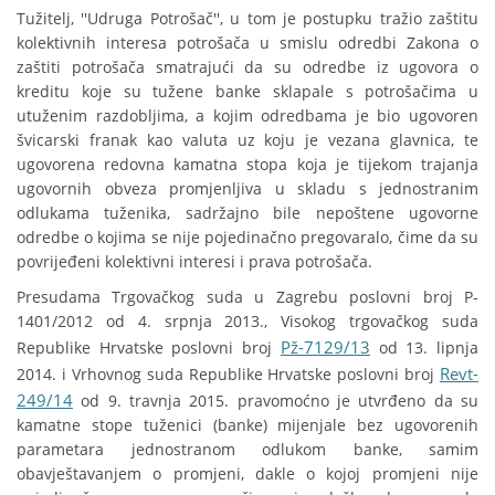
Tužitelj, ''Udruga Potrošač'', u tom je postupku tražio zaštitu
kolektivnih interesa potrošača u smislu odredbi Zakona o
zaštiti potrošača smatrajući da su odredbe iz ugovora o
kreditu koje su tužene banke sklapale s potrošačima u
utuženim razdobljima, a kojim odredbama je bio ugovoren
švicarski franak kao valuta uz koju je vezana glavnica, te
ugovorena redovna kamatna stopa koja je tijekom trajanja
ugovornih obveza promjenljiva u skladu s jednostranim
odlukama tuženika, sadržajno bile nepoštene ugovorne
odredbe o kojima se nije pojedinačno pregovaralo, čime da su
povrijeđeni kolektivni interesi i prava potrošača.
Presudama Trgovačkog suda u Zagrebu poslovni broj P-
1401/2012 od 4. srpnja 2013., Visokog trgovačkog suda
Pž-7129/13
Republike Hrvatske poslovni broj
od 13. lipnja
Revt-
2014. i Vrhovnog suda Republike Hrvatske poslovni broj
249/14
od 9. travnja 2015. pravomoćno je utvrđeno da su
kamatne stope tuženici (banke) mijenjale bez ugovorenih
parametara jednostranom odlukom banke, samim
obavještavanjem o promjeni, dakle o kojoj promjeni nije