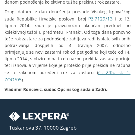
danom podnošenja kolektivne tužbe prekinut rok zastare.
Drugi datum je dan donošenja presude Visokog trgovačkog
Pž-7129/13
suda Republike Hrvatske poslovni broj
i to 13.
lipnja 2014. kada je pravomoćno okončan predmet po
kolektivnoj tužbi u predmetu ''Franak''. Od toga dana ponovno
teče rok zastare za podnošenje zahtjeva radi isplate svih onih
potraživanja dospjelih od 4. travnja 2007. odnosno
primjenjuje se novi zastarni rok od pet godina koji teče od 14.
lipnja 2014., s obzirom na to da nakon prekida zastara počinje
teći iznova, a vrijeme koje je proteklo prije prekida ne računa
čl. 245. st. 1.
se u zakonom određeni rok za zastaru (
ZOO/05
).
Vladimir Rončević, sudac Općinskog suda u Zadru
Tuškanova 37, 10000 Zagreb