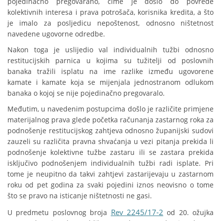
pojedinačno pregovarano, čime je došlo do povrede
kolektivnih interesa i prava potrošača, korisnika kredita, a što
je imalo za posljedicu nepoštenost, odnosno ništetnost
navedene ugovorne odredbe.
Nakon toga je uslijedio val individualnih tužbi odnosno
restitucijskih parnica u kojima su tužitelji od poslovnih
banaka tražili isplatu na ime razlike između ugovorene
kamate i kamate koja se mijenjala jednostranom odlukom
banaka o kojoj se nije pojedinačno pregovaralo.
Međutim, u navedenim postupcima došlo je različite primjene
materijalnog prava glede početka računanja zastarnog roka za
podnošenje restitucijskog zahtjeva odnosno županijski sudovi
zauzeli su različita pravna shvaćanja u vezi pitanja prekida li
podnošenje kolektivne tužbe zastaru ili se zastara prekida
isključivo podnošenjem individualnih tužbi radi isplate. Pri
tome je neupitno da takvi zahtjevi zastarijevaju u zastarnom
roku od pet godina za svaki pojedini iznos neovisno o tome
što se pravo na isticanje ništetnosti ne gasi.
Rev 2245/17-2
U predmetu poslovnog broja
od 20. ožujka