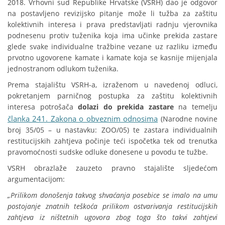
2018. Vrhovni sud Republike Hrvatske (VSRH) dao je odgovor
na postavljeno revizijsko pitanje može li tužba za zaštitu
kolektivnih interesa i prava predstavljati radnju vjerovnika
podnesenu protiv tuženika koja ima učinke prekida zastare
glede svake individualne tražbine vezane uz razliku između
prvotno ugovorene kamate i kamate koja se kasnije mijenjala
jednostranom odlukom tuženika.
Prema stajalištu VSRH-a, izraženom u navedenoj odluci,
pokretanjem parničnog postupka za zaštitu kolektivnih
interesa potrošača
dolazi do prekida zastare
na temelju
članka 241. Zakona o obveznim odnosima
(Narodne novine
broj 35/05 – u nastavku: ZOO/05) te zastara individualnih
restitucijskih zahtjeva počinje teći ispočetka tek od trenutka
pravomoćnosti sudske odluke donesene u povodu te tužbe.
VSRH obrazlaže zauzeto pravno stajalište sljedećom
argumentacijom:
„Prilikom donošenja takvog shvaćanja posebice se imalo na umu
postojanje znatnih teškoća prilikom ostvarivanja restitucijskih
zahtjeva iz ništetnih ugovora zbog toga što takvi zahtjevi