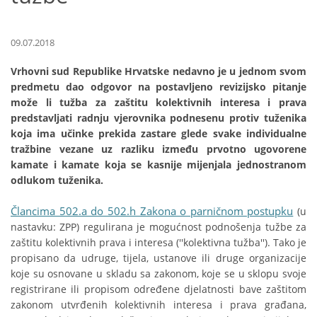
09.07.2018
Vrhovni sud Republike Hrvatske nedavno je u jednom svom
predmetu dao odgovor na postavljeno revizijsko pitanje
može li tužba za zaštitu kolektivnih interesa i prava
predstavljati radnju vjerovnika podnesenu protiv tuženika
koja ima učinke prekida zastare glede svake individualne
tražbine vezane uz razliku između prvotno ugovorene
kamate i kamate koja se kasnije mijenjala jednostranom
odlukom tuženika.
Člancima 502.a do 502.h Zakona o parničnom postupku
(u
nastavku: ZPP) regulirana je mogućnost podnošenja tužbe za
zaštitu kolektivnih prava i interesa (''kolektivna tužba''). Tako je
propisano da udruge, tijela, ustanove ili druge organizacije
koje su osnovane u skladu sa zakonom, koje se u sklopu svoje
registrirane ili propisom određene djelatnosti bave zaštitom
zakonom utvrđenih kolektivnih interesa i prava građana,