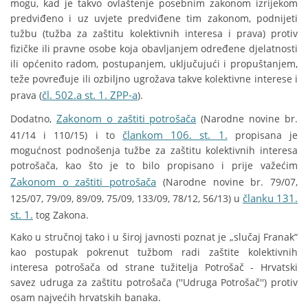
mogu, kad je takvo ovlaštenje posebnim zakonom izrijekom
predviđeno i uz uvjete predviđene tim zakonom, podnijeti
tužbu (tužba za zaštitu kolektivnih interesa i prava) protiv
fizičke ili pravne osobe koja obavljanjem određene djelatnosti
ili općenito radom, postupanjem, uključujući i propuštanjem,
teže povređuje ili ozbiljno ugrožava takve kolektivne interese i
čl. 502.a st. 1. ZPP-a
prava (
).
Zakonom o zaštiti potrošača
Dodatno,
(Narodne novine br.
člankom 106. st. 1.
41/14 i 110/15) i to
propisana je
mogućnost podnošenja tužbe za zaštitu kolektivnih interesa
potrošača, kao što je to bilo propisano i prije važećim
Zakonom o zaštiti potrošača
(Narodne novine br. 79/07,
članku 131.
125/07, 79/09, 89/09, 75/09, 133/09, 78/12, 56/13) u
st. 1.
tog Zakona.
Kako u stručnoj tako i u široj javnosti poznat je „slučaj Franak“
kao postupak pokrenut tužbom radi zaštite kolektivnih
interesa potrošača od strane tužitelja Potrošač - Hrvatski
savez udruga za zaštitu potrošača (''Udruga Potrošač'') protiv
osam najvećih hrvatskih banaka.