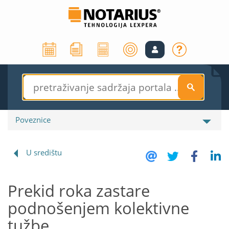
S
Poveznice
U središtu
Prekid roka zastare
podnošenjem kolektivne
tužbe