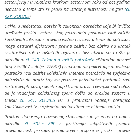
zastarijevaju u relativno kratkom zastarnom roku od pet godina,
čl.
neovisno o tome što se pravo na isticanje ništetnosti ne gasi (
328. ZOO/05
).
Dakle, u nedostatku posebnih zakonskih odredaba koje bi izričito
uređivale prekid zastare zbog pokretanja postupka radi zaštite
kolektivnih interesa i prava, a vodeći i računa o tome da potrošači
mogu ostvariti djelotvornu pravnu zaštitu bez obzira na kratak
restitucijski rok iz ništetnih ugovora i bez obzira na to što je
čl. 140. Zakona o zaštiti potrošača
odredbom
("Narodne novine"
broj 79/2007 – dalje: ZZP/07) propisano da pokretanje ili vođenje
postupka radi zaštite kolektivnih interesa potrošača ne sprječava
potrošača da protiv trgovca pokrene pojedinačni postupak radi
zaštite svojih povrijeđenih subjektivnih prava, revizijski sud nalazi
da je vođenjem kolektivnog spora došlo do prekida zastare u
čl. 241. ZOO/05
smislu
jer u protivnom vođenje postupka
kolektivne zaštite u opisanim okolnostima ne bi imalo smisla.
Prilikom donošenja navedenog shvaćanja sud je imao na umu i
čl. 502.c ZPP
odredbu
o proširenju subjektivnih granica
pravomoćnosti presude, prema kojem propisu se fizičke i pravne