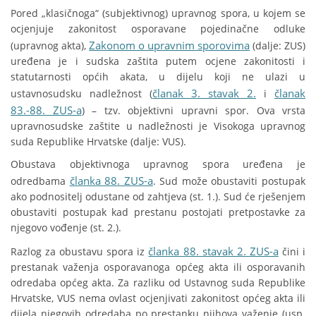
Pored „klasičnoga“ (subjektivnog) upravnog spora, u kojem se
ocjenjuje zakonitost osporavane pojedinačne odluke
Zakonom o upravnim sporovima
(upravnog akta),
(dalje: ZUS)
uređena je i sudska zaštita putem ocjene zakonitosti i
statutarnosti općih akata, u dijelu koji ne ulazi u
članak 3. stavak 2.
članak
ustavnosudsku nadležnost (
i
83.-88. ZUS-a
) – tzv. objektivni upravni spor. Ova vrsta
upravnosudske zaštite u nadležnosti je Visokoga upravnog
suda Republike Hrvatske (dalje: VUS).
Obustava objektivnoga upravnog spora uređena je
članka 88. ZUS-a
odredbama
. Sud može obustaviti postupak
ako podnositelj odustane od zahtjeva (st. 1.). Sud će rješenjem
obustaviti postupak kad prestanu postojati pretpostavke za
njegovo vođenje (st. 2.).
članka 88. stavak 2. ZUS-a
Razlog za obustavu spora iz
čini i
prestanak važenja osporavanoga općeg akta ili osporavanih
odredaba općeg akta. Za razliku od Ustavnog suda Republike
Hrvatske, VUS nema ovlast ocjenjivati zakonitost općeg akta ili
dijela njegovih odredaba po prestanku njihova važenje (usp.