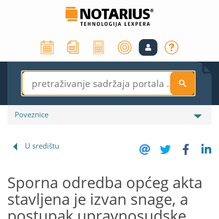
S
Poveznice
U središtu
Sporna odredba općeg akta
stavljena je izvan snage, a
postupak upravnosudske