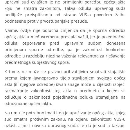
upravni sud ovlašten je ne primijeniti odredbu općeg akta
koju ne smatra zakonitom. Takva odluka upravnog suda
podliježe preispitivanju od strane VUS-a povodom žalbe
podnesene protiv prvostupanjske presude.
Naime, ovdje nije odlučna činjenica da je sporna odredba
općeg akta u međuvremenu prestala važiti, jer je pojedinačna
odluka osporavana pred upravnim sudom donesena
primjenom sporne odredbe, pa je zakonitost konkretne
odredbe u razdoblju njezina važenja relevantna za rješavanje
predmetnoga subjektivnog spora.
K tome, ne može se pravno prihvatljivim smatrati stajalište
prema kojem javnopravno tijelo stavljanjem svojega općeg
akta (ili njegove odredbe) izvan snage može u cijelosti izbjeći
razmatranje zakonitosti tog akta u predmetu u kojem se
odlučuje o zakonitosti pojedinačne odluke utemeljene na
odnosnome općem aktu.
Na umu je potrebno imati i da je upućivanje općeg akta, kojeg
sud smatra protivnim zakonu, na ocjenu zakonitosti VUS-u
ovlast, a ne i obveza upravnog suda, te da je sud u takvom