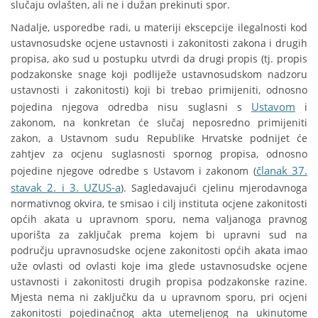
slučaju ovlašten, ali ne i dužan prekinuti spor.
Nadalje, usporedbe radi, u materiji ekscepcije ilegalnosti kod
ustavnosudske ocjene ustavnosti i zakonitosti zakona i drugih
propisa, ako sud u postupku utvrdi da drugi propis (tj. propis
podzakonske snage koji podliježe ustavnosudskom nadzoru
ustavnosti i zakonitosti) koji bi trebao primijeniti, odnosno
Ustavom
pojedina njegova odredba nisu suglasni s
i
zakonom, na konkretan će slučaj neposredno primijeniti
zakon, a Ustavnom sudu Republike Hrvatske podnijet će
zahtjev za ocjenu suglasnosti spornog propisa, odnosno
članak 37.
pojedine njegove odredbe s Ustavom i zakonom (
stavak 2. i 3. UZUS-a
). Sagledavajući cjelinu mjerodavnoga
normativnog okvira, te smisao i cilj instituta ocjene zakonitosti
općih akata u upravnom sporu, nema valjanoga pravnog
uporišta za zaključak prema kojem bi upravni sud na
području upravnosudske ocjene zakonitosti općih akata imao
uže ovlasti od ovlasti koje ima glede ustavnosudske ocjene
ustavnosti i zakonitosti drugih propisa podzakonske razine.
Mjesta nema ni zaključku da u upravnom sporu, pri ocjeni
zakonitosti pojedinačnog akta utemeljenog na ukinutome