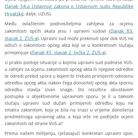
članak 54.a Ustavnog zakona o Ustavnom sudu Republike
Hrvatske
, dalje: UZUS).
Među ovlaštenim podnositeljima zahtjeva za ocjenu
članak 83.
zakonitosti općih akata jesu i upravni sudovi (
stavak 2. ZUS-a
). Upravni sud može prekinuti spor dok VUS ne
odluči o zakonitosti općeg akta koji se u konkretnom slučaju
članak 45. stavak 2. točka 2. ZUS-a
primjenjuje (
).
U praksi postoje situacije u kojima upravni sud podnese VUS-
u zahtjev za ocjenu zakonitosti općeg akta ili njegove odredbe
te odredi prekid spora u kojem bi trebalo primijeniti odnosnu
odredbu općeg akta, nakon čega donositelj općeg akta spornu
odredbu stavlja izvan snage, što rezultira obustavom
postupka u objektivnome upravnom sporu. Je li u takvom
slučaju upravni sud dužan primijeniti odredbu koju ne
smatra zakonitom, koja je bila na snazi u vrijeme donošenja
predmetnoga upravnog akta, a koja više ne podliježe ocjeni
zakonitosti od strane VUS-a?
Prema našem mišljenju, rješavajući konkretan upravni spor,