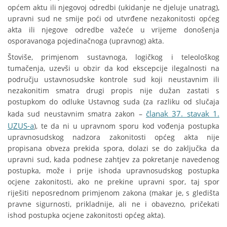
općem aktu ili njegovoj odredbi (ukidanje ne djeluje unatrag),
upravni sud ne smije poći od utvrđene nezakonitosti općeg
akta ili njegove odredbe važeće u vrijeme donošenja
osporavanoga pojedinačnoga (upravnog) akta.
Štoviše, primjenom sustavnoga, logičkog i teleološkog
tumačenja, uzevši u obzir da kod ekscepcije ilegalnosti na
području ustavnosudske kontrole sud koji neustavnim ili
nezakonitim smatra drugi propis nije dužan zastati s
postupkom do odluke Ustavnog suda (za razliku od slučaja
članak 37. stavak 1.
kada sud neustavnim smatra zakon –
UZUS-a
), te da ni u upravnom sporu kod vođenja postupka
upravnosudskog nadzora zakonitosti općeg akta nije
propisana obveza prekida spora, dolazi se do zaključka da
upravni sud, kada podnese zahtjev za pokretanje navedenog
postupka, može i prije ishoda upravnosudskog postupka
ocjene zakonitosti, ako ne prekine upravni spor, taj spor
riješiti neposrednom primjenom zakona (makar je, s gledišta
pravne sigurnosti, prikladnije, ali ne i obavezno, pričekati
ishod postupka ocjene zakonitosti općeg akta).