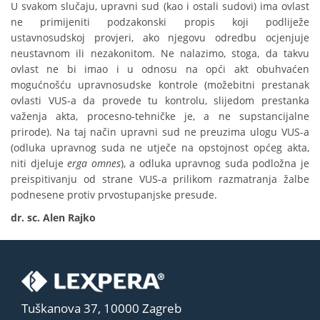
U svakom slučaju, upravni sud (kao i ostali sudovi) ima ovlast
ne primijeniti podzakonski propis koji podliježe
ustavnosudskoj provjeri, ako njegovu odredbu ocjenjuje
neustavnom ili nezakonitom. Ne nalazimo, stoga, da takvu
ovlast ne bi imao i u odnosu na opći akt obuhvaćen
mogućnošću upravnosudske kontrole (možebitni prestanak
ovlasti VUS-a da provede tu kontrolu, slijedom prestanka
važenja akta, procesno-tehničke je, a ne supstancijalne
prirode). Na taj način upravni sud ne preuzima ulogu VUS-a
(odluka upravnog suda ne utječe na opstojnost općeg akta,
niti djeluje
erga omnes
), a odluka upravnog suda podložna je
preispitivanju od strane VUS-a prilikom razmatranja žalbe
podnesene protiv prvostupanjske presude.
dr. sc. Alen Rajko
Tuškanova 37, 10000 Zagreb