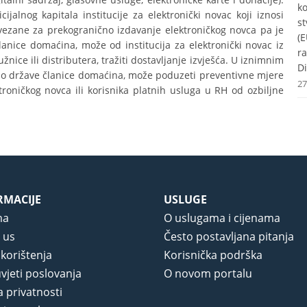
k
jalnog kapitala institucije za elektronički novac koji iznosi
st
vezane za prekogranično izdavanje elektroničkog novca pa je
(E
anice domaćina, može od institucija za elektronički novac iz
r
nice ili distributera, tražiti dostavljanje izvješća. U iznimnim
Di
ao države članice domaćina, može poduzeti preventivne mjere
27
ktroničkog novca ili korisnika platnih usluga u RH od ozbiljne
RMACIJE
USLUGE
ma
O uslugama i cijenama
 us
Često postavljana pitanja
 korištenja
Korisnička podrška
vjeti poslovanja
O novom portalu
a privatnosti