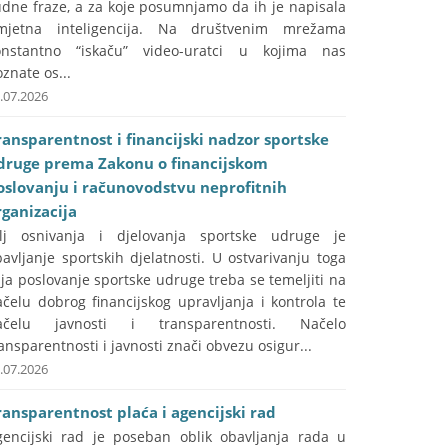
udne fraze, a za koje posumnjamo da ih je napisala
mjetna inteligencija. Na društvenim mrežama
onstantno “iskaču” video-uratci u kojima nas
znate os...
.07.2026
ransparentnost i financijski nadzor sportske
druge prema Zakonu o financijskom
oslovanju i računovodstvu neprofitnih
rganizacija
ilj osnivanja i djelovanja sportske udruge je
avljanje sportskih djelatnosti. U ostvarivanju toga
lja poslovanje sportske udruge treba se temeljiti na
čelu dobrog financijskog upravljanja i kontrola te
ačelu javnosti i transparentnosti. Načelo
ansparentnosti i javnosti znači obvezu osigur...
.07.2026
ransparentnost plaća i agencijski rad
gencijski rad je poseban oblik obavljanja rada u