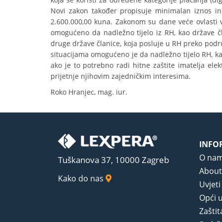
Novi zakon također propisuje minimalan iznos inici
2.600.000,00 kuna. Zakonom su dane veće ovlasti 
omogućeno da nadležno tijelo iz RH, kao države čl
druge države članice, koja posluje u RH preko podruž
situacijama omogućeno je da nadležno tijelo RH, k
ako je to potrebno radi hitne zaštite imatelja ele
prijetnje njihovim zajedničkim interesima.
Roko Hranjec, mag. iur.
INFO
O na
Tuškanova 37, 10000 Zagreb
About
Kako do nas
Uvjeti
Opći u
Zaštit