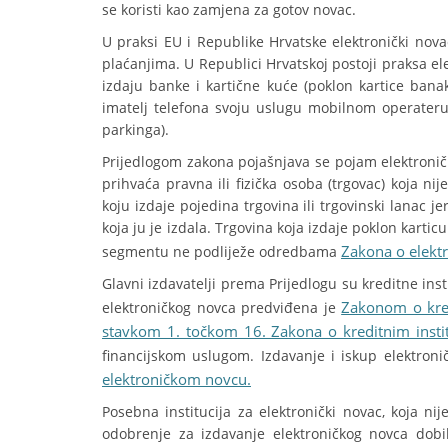
se koristi kao zamjena za gotov novac.
U praksi EU i Republike Hrvatske elektronički nova
plaćanjima. U Republici Hrvatskoj postoji praksa el
izdaju banke i kartične kuće (poklon kartice bana
imatelj telefona svoju uslugu mobilnom operater
parkinga).
Prijedlogom zakona pojašnjava se pojam elektronič
prihvaća pravna ili fizička osoba (trgovac) koja nije
koju izdaje pojedina trgovina ili trgovinski lanac
koja ju je izdala. Trgovina koja izdaje poklon kartic
Zakona o elekt
segmentu ne podliježe odredbama
Glavni izdavatelji prema Prijedlogu su kreditne inst
Zakonom o kred
elektroničkog novca predviđena je
stavkom 1. točkom 16. Zakona o kreditnim insti
financijskom uslugom. Izdavanje i iskup elektron
elektroničkom novcu.
Posebna institucija za elektronički novac, koja nij
odobrenje za izdavanje elektroničkog novca do