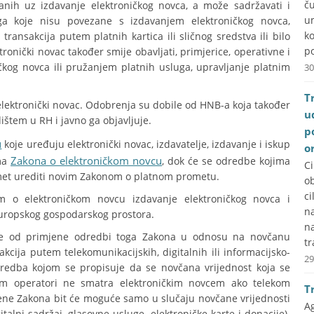
č
anih uz izdavanje elektroničkog novca, a može sadržavati i
u
uga koje nisu povezane s izdavanjem elektroničkog novca,
k
transakcija putem platnih kartica ili sličnog sredstva ili bilo
po
onički novac također smije obavljati, primjerice, operativne i
og novca ili pružanjem platnih usluga, upravljanje platnim
30
T
 elektronički novac. Odobrenja su dobile od HNB-a koja također
u
dištem u RH i javno ga objavljuje.
p
u
koje uređuju elektronički novac, izdavatelje, izdavanje i iskup
o
Zakona o elektroničkom novcu
ama
, dok će se odredbe kojima
C
romet urediti novim Zakonom o platnom prometu.
ob
ci
 o elektroničkom novcu izdavanje elektroničkog novca i
na
 Europskog gospodarskog prostora.
n
enje od primjene odredbi toga Zakona u odnosu na novčanu
tr
sakcija putem telekomunikacijskih, digitalnih ili informacijsko-
29
dredba kojom se propisuje da se novčana vrijednost koja se
ekom operatori ne smatra elektroničkim novcem ako telekom
T
jene Zakona bit će moguće samo u slučaju novčane vrijednosti
A
italni sadržaj, glasovne usluge, elektroničke karte i donacije).