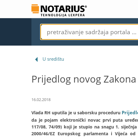
U središtu
Prijedlog novog Zakona
16.02.2018
Prijed
Vlada RH uputila je u saborsku proceduru
da je pojam elektronički novac prvi puta uređ
117/08, 74/09) koji je stupio na snagu 1. siječn
2000/46/EZ Europskog parlamenta i Vijeća od 1