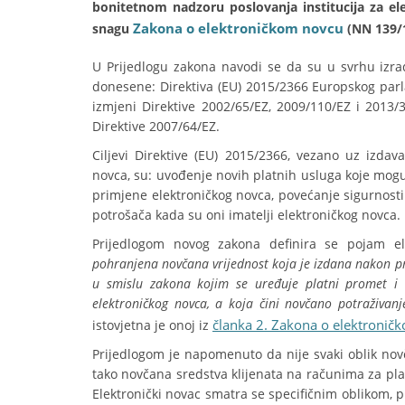
bonitetnom nadzoru poslovanja institucija za el
Zakona o elektroničkom novcu
snagu
(NN 139/10
U Prijedlogu zakona navodi se da su u svrhu izr
donesene: Direktiva (EU) 2015/2366 Europskog parl
izmjeni Direktive 2002/65/EZ, 2009/110/EZ i 2013/
Direktive 2007/64/EZ.
Ciljevi Direktive (EU) 2015/2366, vezano uz izdava
novca, su: uvođenje novih platnih usluga koje mogu 
primjene elektroničkog novca, povećanje sigurnosti 
potrošača kada su oni imatelji elektroničkog novca.
Prijedlogom novog zakona definira se pojam e
pohranjena novčana vrijednost koja je izdana nakon pr
u smislu zakona kojim se uređuje platni promet i k
elektroničkog novca, a koja čini novčano potraživanj
članka 2. Zakona o elektronič
istovjetna je onoj iz
Prijedlogom je napomenuto da nije svaki oblik novč
tako novčana sredstva klijenata na računima za pla
Elektronički novac smatra se specifičnim oblikom, p