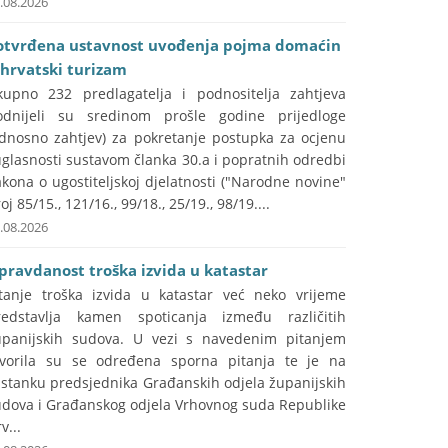
.08.2026
otvrđena ustavnost uvođenja pojma domaćin
 hrvatski turizam
kupno 232 predlagatelja i podnositelja zahtjeva
odnijeli su sredinom prošle godine prijedloge
odnosno zahtjev) za pokretanje postupka za ocjenu
glasnosti sustavom članka 30.a i popratnih odredbi
kona o ugostiteljskoj djelatnosti ("Narodne novine"
oj 85/15., 121/16., 99/18., 25/19., 98/19....
.08.2026
pravdanost troška izvida u katastar
itanje troška izvida u katastar već neko vrijeme
redstavlja kamen spoticanja između različitih
upanijskih sudova. U vezi s navedenim pitanjem
tvorila su se određena sporna pitanja te je na
astanku predsjednika Građanskih odjela županijskih
udova i Građanskog odjela Vrhovnog suda Republike
v...