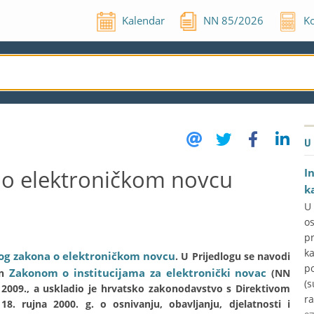
Kalendar
NN
85
/
2026
Ko
U
 o elektroničkom novcu
I
k
U
o
p
k
log zakona o elektroničkom novcu
. U Prijedlogu se navodi
p
Zakonom o institucijama za elektronički novac
en
(NN
(s
ja 2009., a uskladio je hrvatsko zakonodavstvo s Direktivom
ra
8. rujna 2000. g. o osnivanju, obavljanju, djelatnosti i