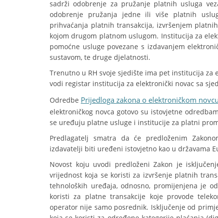
sadrži odobrenje za pružanje platnih usluga vez
odobrenje pružanja jedne ili više platnih usl
prihvaćanja platnih transakcija, izvršenjem platnih 
kojom drugom platnom uslugom. Institucija za elektr
pomoćne usluge povezane s izdavanjem elektroničk
sustavom, te druge djelatnosti.
Trenutno u RH svoje sjedište ima pet institucija za
vodi registar institucija za elektronički novac sa sje
Prijedloga zakona o elektroničkom novc
Odredbe
elektroničkog novca gotovo su istovjetne odredb
se uređuju platne usluge i institucije za platni p
Predlagatelj smatra da će predloženim Zakonom
izdavatelji biti uređeni istovjetno kao u državama
Novost koju uvodi predloženi Zakon je isključ
vrijednost koja se koristi za izvršenje platnih tran
tehnoloških uređaja, odnosno, promijenjena je o
koristi za platne transakcije koje provode tel
operator nije samo posrednik. Isključenje od prim
koja se koristi za određene kategorije plaćanja (dig