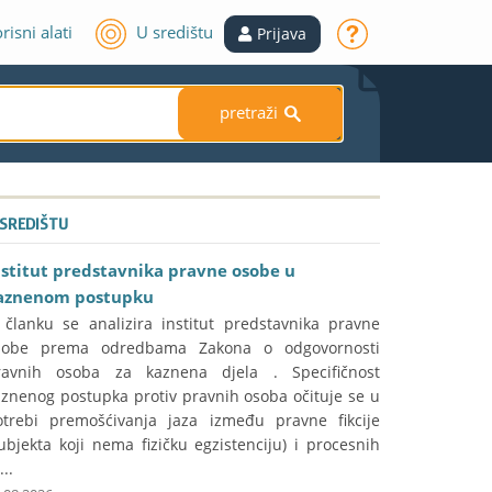
risni alati
U središtu
Prijava
pretraži
S
 SREDIŠTU
nstitut predstavnika pravne osobe u
aznenom postupku
 članku se analizira institut predstavnika pravne
sobe prema odredbama Zakona o odgovornosti
ravnih osoba za kaznena djela . Specifičnost
aznenog postupka protiv pravnih osoba očituje se u
otrebi premošćivanja jaza između pravne fikcije
ubjekta koji nema fizičku egzistenciju) i procesnih
...