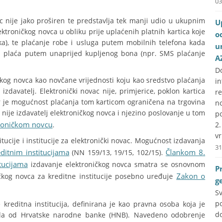
03
c nije jako proširen te predstavlja tek manji udio u ukupnim
U
ektroničkog novca u obliku prije uplaćenih platnih kartica koje
o
ka), te plaćanje robe i usluga putem mobilnih telefona kada
u
u plaća putem unaprijed kupljenog bona (npr. SMS plaćanje
A
D
kog novca kao novčane vrijednosti koju kao sredstvo plaćanja
i
 izdavatelj. Elektronički novac nije, primjerice, poklon kartica
r
 jer je mogućnost plaćanja tom karticom ograničena na trgovina
no
u nije izdavatelj elektroničkog novca i njezino poslovanje u tom
p
roničkom novcu
.
2
vr
itucije i institucije za elektronički novac. Mogućnost izdavanja
31
itnim institucijama
Člankom 8.
(NN 159/13, 19/15, 102/15).
tucijama
izdavanje elektroničkog novca smatra se osnovnom
P
Zakon o
ičkog novca za kreditne institucije posebno uređuje
g
S
p
e kreditna institucija, definirana je kao pravna osoba koja je
do
bila od Hrvatske narodne banke (HNB). Navedeno odobrenje