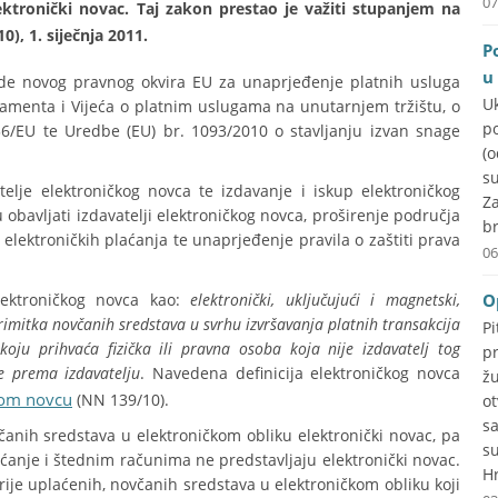
07
ektronički novac. Taj zakon prestao je važiti stupanjem na
), 1. siječnja 2011.
P
u
ade novog pravnog okvira EU za unaprjeđenje platnih usluga
U
amenta i Vijeća o platnim uslugama na unutarnjem tržištu, o
p
36/EU te Uredbe (EU) br. 1093/2010 o stavljanju izvan snage
(
su
telje elektroničkog novca te izdavanje i iskup elektroničkog
Za
obavljati izdavatelji elektroničkog novca, proširenje područja
br
elektroničkih plaćanja te unaprjeđenje pravila o zaštiti prava
06
lektroničkog novca kao:
elektronički, uključujući i magnetski,
O
imitka novčanih sredstava u svrhu izvršavanja platnih transakcija
P
oju prihvaća fizička ili pravna osoba koja nije izdavatelj tog
p
e prema izdavatelju
. Navedena definicija elektroničkog novca
ž
kom novcu
(NN 139/10).
o
s
anih sredstava u elektroničkom obliku elektronički novac, pa
s
ćanje i štednim računima ne predstavljaju elektronički novac.
Hr
rije uplaćenih, novčanih sredstava u elektroničkom obliku koji