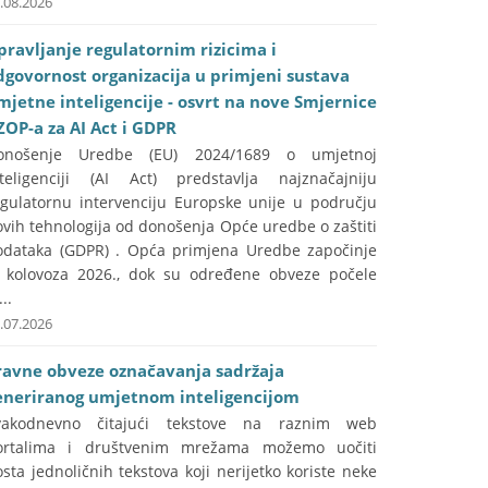
.08.2026
pravljanje regulatornim rizicima i
dgovornost organizacija u primjeni sustava
mjetne inteligencije - osvrt na nove Smjernice
ZOP-a za AI Act i GDPR
onošenje Uredbe (EU) 2024/1689 o umjetnoj
nteligenciji (AI Act) predstavlja najznačajniju
egulatornu intervenciju Europske unije u području
vih tehnologija od donošenja Opće uredbe o zaštiti
odataka (GDPR) . Opća primjena Uredbe započinje
. kolovoza 2026., dok su određene obveze počele
...
.07.2026
ravne obveze označavanja sadržaja
eneriranog umjetnom inteligencijom
vakodnevno čitajući tekstove na raznim web
ortalima i društvenim mrežama možemo uočiti
sta jednoličnih tekstova koji nerijetko koriste neke