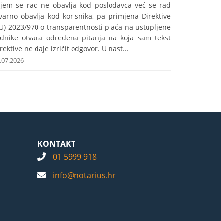
ojem se rad ne obavlja kod poslodavca već se rad
varno obavlja kod korisnika, pa primjena Direktive
U) 2023/970 o transparentnosti plaća na ustupljene
adnike otvara određena pitanja na koja sam tekst
rektive ne daje izričit odgovor. U nast...
.07.2026
KONTAKT
01 5999 918
info@notarius.hr