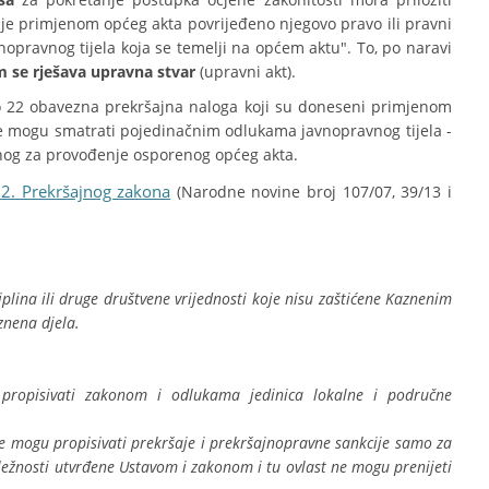
a je primjenom općeg akta povrijeđeno njegovo pravo ili pravni
nopravnog tijela koja se temelji na općem aktu". To, po naravi
im se rješava upravna stvar
(upravni akt).
io 22 obavezna prekršajna naloga koji su doneseni primjenom
i se mogu smatrati pojedinačnim odlukama javnopravnog tijela -
nog za provođenje osporenog općeg akta.
 2. Prekršajnog zakona
(Narodne novine broj 107/07, 39/13 i
plina ili druge društvene vrijednosti koje nisu zaštićene Kaznenim
nena djela.
 propisivati zakonom i odlukama jedinica lokalne i područne
ve mogu propisivati prekršaje i prekršajnopravne sankcije samo za
ežnosti utvrđene Ustavom i zakonom i tu ovlast ne mogu prenijeti