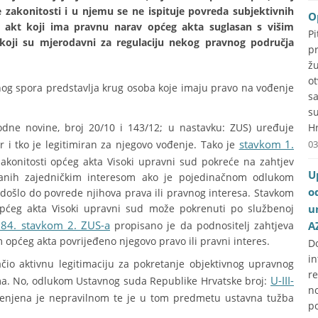
 zakonitosti i u njemu se ne ispituje povreda subjektivnih
O
ni akt koji ima pravnu narav općeg akta suglasan s višim
P
koji su mjerodavni za regulaciju nekog pravnog područja
p
ž
o
og spora predstavlja krug osoba koje imaju pravo na vođenje
s
s
dne novine, broj 20/10 i 143/12; u nastavku: ZUS) uređuje
Hr
stavkom 1.
r i tko je legitimiran za njegovo vođenje. Tako je
03
konitosti općeg akta Visoki upravni sud pokreće na zahtjev
U
ezanih zajedničkim interesom ako je pojedinačnom odlukom
o
, došlo do povrede njihova prava ili pravnog interesa. Stavkom
općeg akta Visoki upravni sud može pokrenuti po službenoj
u
84. stavkom 2. ZUS-a
propisano je da podnositelj zahtjeva
A
 općeg akta povrijeđeno njegovo pravo ili pravni interes.
D
i
io aktivnu legitimaciju za pokretanje objektivnog upravnog
r
U-III-
ma. No, odlukom Ustavnog suda Republike Hrvatske broj:
no
jenjena je nepravilnom te je u tom predmetu ustavna tužba
p