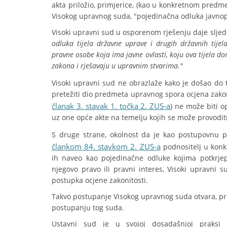
akta priložio, primjerice, (kao u konkretnom predm
Visokog upravnog suda, "pojedinačna odluka javnopr
Visoki upravni sud u osporenom rješenju daje sljed
odluka tijela državne uprave i drugih državnih tijela
pravne osobe koja ima javne ovlasti, koju ova tijela d
zakona i rješavaju u upravnim stvarima."
Visoki upravni sud ne obrazlaže kako je došao do t
pretežiti dio predmeta upravnog spora ocjena zakon
članak 3. stavak 1. točka 2. ZUS-a
) ne može biti o
uz one opće akte na temelju kojih se može provodit
S druge strane, okolnost da je kao postupovnu 
člankom 84. stavkom 2. ZUS-a
podnositelj u konk
ih naveo kao pojedinačne odluke kojima potkrjep
njegovo pravo ili pravni interes, Visoki upravn
postupka ocjene zakonitosti.
Takvo postupanje Visokog upravnog suda otvara, pr
postupanju tog suda.
Ustavni sud je u svojoj dosadašnjoj praksi iz