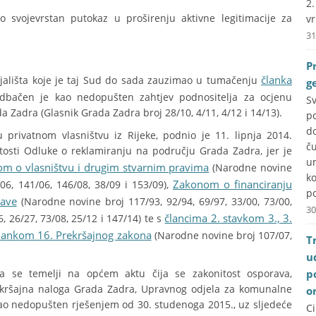
2
 svojevrstan putokaz u proširenju aktivne legitimacije za
vr
31
P
članka
jališta koje je taj Sud do sada zauzimao u tumačenju
g
odbačen je kao nedopušten zahtjev podnositelja za ocjenu
S
 Zadra (Glasnik Grada Zadra broj 28/10, 4/11, 4/12 i 14/13).
p
do
privatnom vlasništvu iz Rijeke, podnio je 11. lipnja 2014.
č
osti Odluke o reklamiranju na području Grada Zadra, jer je
u
m o vlasništvu i drugim stvarnim pravima
(Narodne novine
k
Zakonom o financiranju
/06, 141/06, 146/08, 38/09 i 153/09),
po
rave
(Narodne novine broj 117/93, 92/94, 69/97, 33/00, 73/00,
30
člancima 2. stavkom 3., 3.
, 26/27, 73/08, 25/12 i 147/14) te s
i člankom 16. Prekršajnog zakona
(Narodne novine broj 107/07,
T
u
ja se temelji na općem aktu čija se zakonitost osporava,
p
rekršajna naloga Grada Zadra, Upravnog odjela za komunalne
o
 kao nedopušten rješenjem od 30. studenoga 2015., uz sljedeće
C