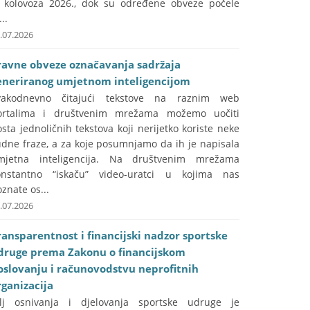
. kolovoza 2026., dok su određene obveze počele
...
.07.2026
ravne obveze označavanja sadržaja
eneriranog umjetnom inteligencijom
vakodnevno čitajući tekstove na raznim web
ortalima i društvenim mrežama možemo uočiti
sta jednoličnih tekstova koji nerijetko koriste neke
udne fraze, a za koje posumnjamo da ih je napisala
mjetna inteligencija. Na društvenim mrežama
onstantno “iskaču” video-uratci u kojima nas
znate os...
.07.2026
ransparentnost i financijski nadzor sportske
druge prema Zakonu o financijskom
oslovanju i računovodstvu neprofitnih
rganizacija
ilj osnivanja i djelovanja sportske udruge je