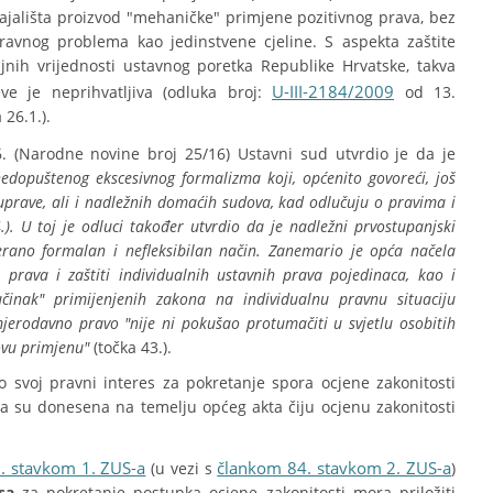
ajališta proizvod "mehaničke" primjene pozitivnog prava, bez
ravnog problema kao jedinstvene cjeline. S aspekta zaštite
ljnih vrijednosti ustavnog poretka Republike Hrvatske, takva
U-III-2184/2009
ve je neprihvatljiva (odluka broj:
od 13.
26.1.).
. (Narodne novine broj 25/16) Ustavni sud utvrdio je da je
edopuštenog ekscesivnog formalizma koji, općenito govoreći, još
 uprave, ali i nadležnih domaćih sudova, kad odlučuju o pravima i
. U toj je odluci također utvrdio da je nadležni prvostupanjski
rano formalan i nefleksibilan način. Zanemario je opća načela
prava i zaštiti individualnih ustavnih prava pojedinaca, kao i
činak" primijenjenih zakona na individualnu pravnu situaciju
mjerodavno pravo "nije ni pokušao protumačiti u svjetlu osobitih
ovu primjenu"
(točka 43.).
o svoj pravni interes za pokretanje spora ocjene zakonitosti
a su donesena na temelju općeg akta čiju ocjenu zakonitosti
. stavkom 1. ZUS-a
člankom 84. stavkom 2. ZUS-a
(u vezi s
)
sa
za pokretanje postupka ocjene zakonitosti mora priložiti