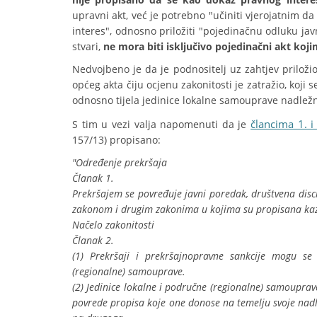
upravni akt, već je potrebno "učiniti vjerojatnim d
interes", odnosno priložiti "pojedinačnu odluku jav
stvari,
ne mora biti isključivo pojedinačni akt koj
Nedvojbeno je da je podnositelj uz zahtjev prilož
općeg akta čiju ocjenu zakonitosti je zatražio, koj
odnosno tijela jedinice lokalne samouprave nadlež
člancima 1. i
S tim u vezi valja napomenuti da je
157/13) propisano:
"Određenje prekršaja
Članak 1.
P
rekršajem se povređuje javni poredak, društvena disci
zakonom i drugim zakonima u kojima su propisana kaz
Načelo zakonitosti
Članak 2.
(1) Prekršaji i prekršajnopravne sankcije mogu se
(regionalne) samouprave.
(2) Jedinice lokalne i područne (regionalne) samoupra
povrede propisa koje one donose na temelju svoje nadl