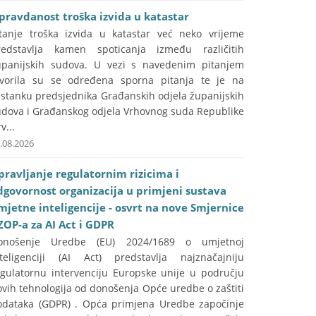
pravdanost troška izvida u katastar
itanje troška izvida u katastar već neko vrijeme
redstavlja kamen spoticanja između različitih
upanijskih sudova. U vezi s navedenim pitanjem
tvorila su se određena sporna pitanja te je na
astanku predsjednika Građanskih odjela županijskih
udova i Građanskog odjela Vrhovnog suda Republike
v...
.08.2026
pravljanje regulatornim rizicima i
dgovornost organizacija u primjeni sustava
mjetne inteligencije - osvrt na nove Smjernice
ZOP-a za AI Act i GDPR
onošenje Uredbe (EU) 2024/1689 o umjetnoj
nteligenciji (AI Act) predstavlja najznačajniju
egulatornu intervenciju Europske unije u području
vih tehnologija od donošenja Opće uredbe o zaštiti
odataka (GDPR) . Opća primjena Uredbe započinje