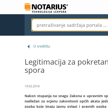
U središtu
Legitimacija za pokreta
spora
19.02.2018
Nakon stupanja na snagu Zakona o upravnim spo
nadležan za ocjenu zakonitosti općih akata jed
osoba koje imaju javnu ovlast i pravnih osoba k