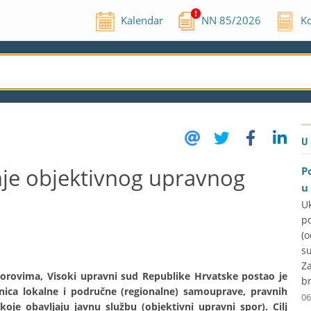
Kalendar
NN
85
/
2026
Ko
U
nje objektivnog upravnog
P
u
U
p
(
su
Za
rovima, Visoki upravni sud Republike Hrvatske postao je
br
inica lokalne i područne (regionalne) samouprave, pravnih
06
oje obavljaju javnu službu (objektivni upravni spor). Cilj