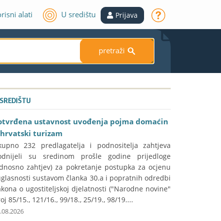
risni alati
U središtu
Prijava
pretraži
S
 SREDIŠTU
otvrđena ustavnost uvođenja pojma domaćin
 hrvatski turizam
kupno 232 predlagatelja i podnositelja zahtjeva
odnijeli su sredinom prošle godine prijedloge
odnosno zahtjev) za pokretanje postupka za ocjenu
glasnosti sustavom članka 30.a i popratnih odredbi
kona o ugostiteljskoj djelatnosti ("Narodne novine"
oj 85/15., 121/16., 99/18., 25/19., 98/19....
.08.2026