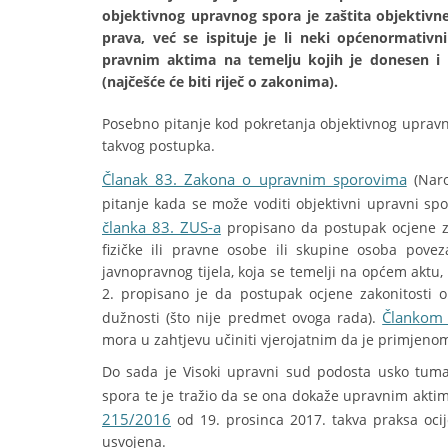
objektivnog upravnog spora je zaštita objektivne
prava, već se ispituje je li neki općenormativ
pravnim aktima na temelju kojih je donesen i 
(najčešće će biti riječ o zakonima).
Posebno pitanje kod pokretanja objektivnog upravn
takvog postupka.
Članak 83. Zakona o upravnim sporovima
(Naro
pitanje kada se može voditi objektivni upravni spo
članka 83. ZUS-a
propisano da postupak ocjene za
fizičke ili pravne osobe ili skupine osoba pov
javnopravnog tijela, koja se temelji na općem aktu
2. propisano je da postupak ocjene zakonitosti 
Člankom 
dužnosti (što nije predmet ovoga rada).
mora u zahtjevu učiniti vjerojatnim da je primjenom
Do sada je Visoki upravni sud podosta usko tumač
spora te je tražio da se ona dokaže upravnim akti
215/2016
od 19. prosinca 2017. takva praksa oci
usvojena.