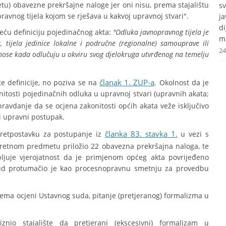
etu) obavezne prekršajne naloge jer oni nisu, prema stajalištu
s
avnog tijela kojom se rješava u kakvoj upravnoj stvari".
j
d
eću definiciju pojedinačnog akta:
"Odluka javnopravnog tijela je
mr
, tijela jedinice lokalne i područne (regionalne) samouprave ili
24
onose kada odlučuju u okviru svog djelokruga utvrđenog na temelju
članak 1. ZUP-a
e definicije, no poziva se na
. Okolnost da je
itosti pojedinačnih odluka u upravnoj stvari (upravnih akata;
pravdanje da se ocjena zakonitosti općih akata veže isključivo
i upravni postupak.
članka 83. stavka 1.
pretpostavku za postupanje iz
u vezi s
retnom predmetu priložio 22 obavezna prekršajna naloga, te
ljuje vjerojatnost da je primjenom općeg akta povrijeđeno
i sud protumačio je kao procesnopravnu smetnju za provedbu
ema ocjeni Ustavnog suda, pitanje (pretjeranog) formalizma u
nio stajalište da pretjerani (ekscesivni) formalizam u