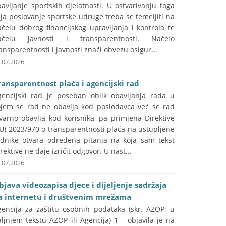
avljanje sportskih djelatnosti. U ostvarivanju toga
lja poslovanje sportske udruge treba se temeljiti na
čelu dobrog financijskog upravljanja i kontrola te
ačelu javnosti i transparentnosti. Načelo
ansparentnosti i javnosti znači obvezu osigur...
.07.2026
ransparentnost plaća i agencijski rad
gencijski rad je poseban oblik obavljanja rada u
ojem se rad ne obavlja kod poslodavca već se rad
varno obavlja kod korisnika, pa primjena Direktive
U) 2023/970 o transparentnosti plaća na ustupljene
adnike otvara određena pitanja na koja sam tekst
rektive ne daje izričit odgovor. U nast...
.07.2026
bjava videozapisa djece i dijeljenje sadržaja
a internetu i društvenim mrežama
gencija za zaštitu osobnih podataka (skr. AZOP; u
aljnjem tekstu AZOP ili Agencija) 1 objavila je na