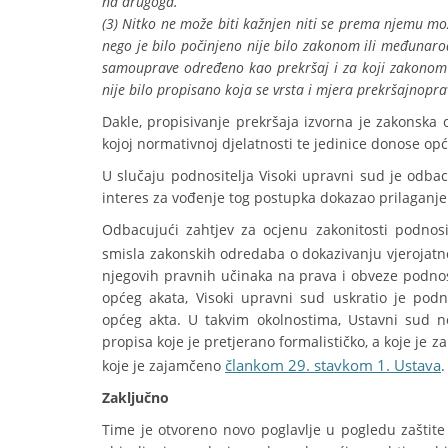
na drugoga.
(3) Nitko ne može biti kažnjen niti se prema njemu mož
nego je bilo počinjeno nije bilo zakonom ili međunaro
samouprave određeno kao prekršaj i za koji zakonom 
nije bilo propisano koja se vrsta i mjera prekršajnoprav
Dakle, propisivanje prekršaja izvorna je zakonska 
kojoj normativnoj djelatnosti te jedinice donose op
U slučaju podnositelja Visoki upravni sud je odbaci
interes za vođenje tog postupka dokazao prilaganj
Odbacujući zahtjev za ocjenu zakonitosti podnosit
smisla zakonskih odredaba o dokazivanju vjerojatn
njegovih pravnih učinaka na prava i obveze podnosi
općeg akata, Visoki upravni sud uskratio je podn
općeg akta. U takvim okolnostima, Ustavni sud 
propisa koje je pretjerano formalističko, a koje je
člankom 29. stavkom 1. Ustava
koje je zajamčeno
.
Zaključno
Time je otvoreno novo poglavlje u pogledu zaštit