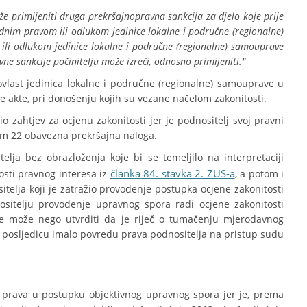
e primijeniti druga prekršajnopravna sankcija za djelo koje prije
dnim pravom ili odlukom jedinice lokalne i područne (regionalne)
ili odlukom jedinice lokalne i područne (regionalne) samouprave
ne sankcije počinitelju može izreći, odnosno primijeniti."
ovlast jedinica lokalne i područne (regionalne) samouprave u
će akte, pri donošenju kojih su vezane načelom zakonitosti.
o zahtjev za ocjenu zakonitosti jer je podnositelj svoj pravni
em 22 obavezna prekršajna naloga.
elja bez obrazloženja koje bi se temeljilo na interpretaciji
članka 84. stavka 2. ZUS-a
osti pravnog interesa iz
, a potom i
telja koji je zatražio provođenje postupka ocjene zakonitosti
ositelju provođenje upravnog spora radi ocjene zakonitosti
ne može nego utvrditi da je riječ o tumačenju mjerodavnog
 za posljedicu imalo povredu prava podnositelja na pristup sudu
e prava u postupku objektivnog upravnog spora jer je, prema