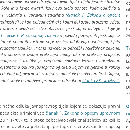
ela državne uprave i drugih državnih tijela, tijela jedinice lokalne
ob
 koja ima javne ovlasti, koju ova tijela donose kada odlučuju u
ci
članak 1. Zakona o općem
 i rješavaju u upravnim stvarima (
na
Podnositelj je kao pojedinačni akt kojim dokazuje procesne uvjete
n
 priložio dvadeset i dva obavezna prekršajna naloga ... koje je
tr
 1. točke 1. Prekršajnog zakona
u povodu počinjenih prekršaja iz
29
lamni panoi ili zaštitne naprave bez odobrenja nadležnog tijela
T
dredbama Odluke). Prema navedenoj odredbi Prekršajnog zakona,
tupka obavezno izdaju prekršajni nalog, ako je prekršaj propisan
A
samouprave i ukoliko je propisana novčana kazna u određenom
k
pojedinačna odluka javnopravnog tijela kojom se rješava u kakvoj
st
ekršajnoj odgovornosti, o kojoj se odlučuje primjenom Prekršajnog
(E
članka 83. stavka 1.
 odlučivanje o zahtjevu, propisane odredbom
r
Di
27
jedinačna odluka javnopravnog tijela kojom se dokazuje pravni
O
članak 1. Zakona o općem upravnom
općeg akta primjenjivao
n
P: 47/09), te je stoga odbacivao svaki onaj zahtjev uz koji je
A
cesne uvjete za pokretanje postupka ocjene zakonitosti općeg
d