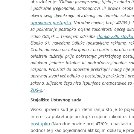
obrazloženje:
"Odluka javnopravnog tijela je odluka tij
i područne (regionalne) samouprave ili pravne osobe
okviru svog djelokruga utvrđenog na temelju zakona
upravnom postupku
, Narodne novine, broj: 47/09.). 
za pokretanje postupka ocjene zakonitosti općeg akta
članka 239. stavka
izdao Odsjek ... temeljem odredbe
članka 61. navedene Odluke (postavljene reklame, rek
Grada, odnosno na lokacijama i na način suprotno o
ovlašteni tužitelji prije pokretanja prekršajnog pos
odlukom jedinice lokalne ili područne-regionalne 
rasponu. Proizlazi da obavezni prekršajni nalog nije 
upravnoj stvari već odluka o postojanju prekršaja i pr
zakona, slijedom čega nisu ispunjene pretpostavke za
ZUS-a
."
Stajalište Ustavnog suda
Visoki upravni sud je pri definiranju što je to po
interes za pokretanje postupka ocjene zakonitosti 
postupku
(Narodne novine broj 47/09; u nastavku: ZU
podnositelj kao pojedinačni akt kojim dokazuje pro