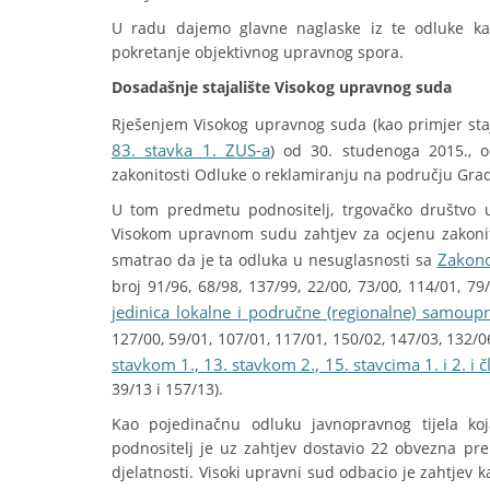
U radu dajemo glavne naglaske iz te odluke kao
pokretanje objektivnog upravnog spora.
Dosadašnje stajalište Visokog upravnog suda
Rješenjem Visokog upravnog suda (kao primjer sta
83. stavka 1. ZUS-a
) od 30. studenoga 2015., 
zakonitosti Odluke o reklamiranju na području Grada
U tom predmetu podnositelj, trgovačko društvo u 
Visokom upravnom sudu zahtjev za ocjenu zakonit
Zakono
smatrao da je ta odluka u nesuglasnosti sa
broj 91/96, 68/98, 137/99, 22/00, 73/00, 114/01, 79
jedinica lokalne i područne (regionalne) samoup
127/00, 59/01, 107/01, 117/01, 150/02, 147/03, 132/06
stavkom 1., 13. stavkom 2., 15. stavcima 1. i 2. 
39/13 i 157/13).
Kao pojedinačnu odluku javnopravnog tijela ko
podnositelj je uz zahtjev dostavio 22 obvezna p
djelatnosti. Visoki upravni sud odbacio je zahtjev