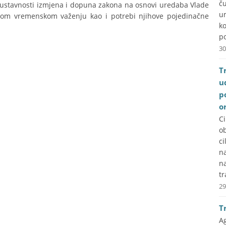
č
neustavnosti izmjena i dopuna zakona na osnovi uredaba Vlade
u
ovom vremenskom važenju kao i potrebi njihove pojedinačne
k
po
30
T
u
p
o
C
ob
ci
na
n
tr
29
T
A