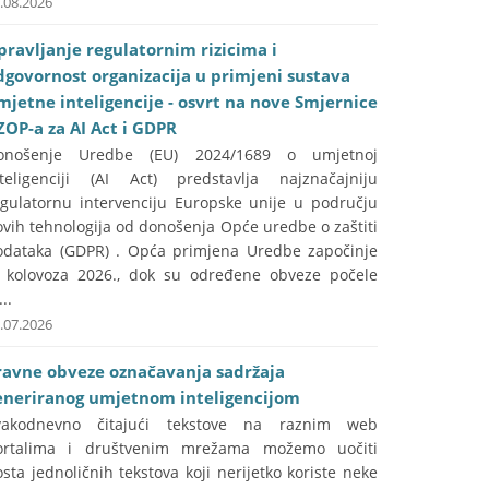
.08.2026
pravljanje regulatornim rizicima i
dgovornost organizacija u primjeni sustava
mjetne inteligencije - osvrt na nove Smjernice
ZOP-a za AI Act i GDPR
onošenje Uredbe (EU) 2024/1689 o umjetnoj
nteligenciji (AI Act) predstavlja najznačajniju
egulatornu intervenciju Europske unije u području
vih tehnologija od donošenja Opće uredbe o zaštiti
odataka (GDPR) . Opća primjena Uredbe započinje
. kolovoza 2026., dok su određene obveze počele
...
.07.2026
ravne obveze označavanja sadržaja
eneriranog umjetnom inteligencijom
vakodnevno čitajući tekstove na raznim web
ortalima i društvenim mrežama možemo uočiti
sta jednoličnih tekstova koji nerijetko koriste neke