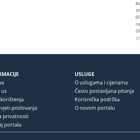
k
st
(E
r
Di
27
RMACIJE
USLUGE
ma
O uslugama i cijenama
 us
Često postavljana pitanja
 korištenja
Korisnička podrška
vjeti poslovanja
O novom portalu
a privatnosti
j portala