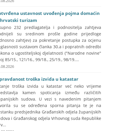
.08.2026
otvrđena ustavnost uvođenja pojma domaćin
 hrvatski turizam
kupno 232 predlagatelja i podnositelja zahtjeva
odnijeli su sredinom prošle godine prijedloge
odnosno zahtjev) za pokretanje postupka za ocjenu
glasnosti sustavom članka 30.a i popratnih odredbi
kona o ugostiteljskoj djelatnosti ("Narodne novine"
oj 85/15., 121/16., 99/18., 25/19., 98/19....
.08.2026
pravdanost troška izvida u katastar
itanje troška izvida u katastar već neko vrijeme
redstavlja kamen spoticanja između različitih
upanijskih sudova. U vezi s navedenim pitanjem
tvorila su se određena sporna pitanja te je na
astanku predsjednika Građanskih odjela županijskih
udova i Građanskog odjela Vrhovnog suda Republike
v...