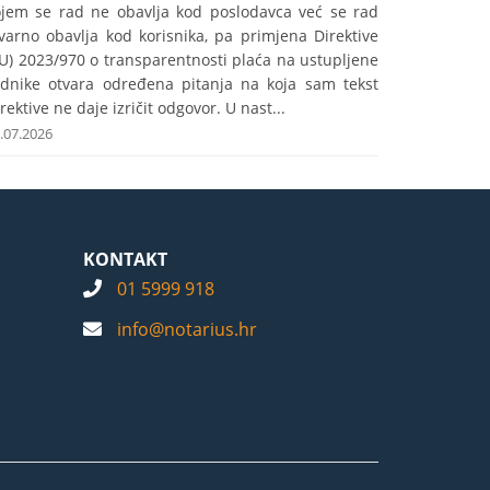
ojem se rad ne obavlja kod poslodavca već se rad
varno obavlja kod korisnika, pa primjena Direktive
U) 2023/970 o transparentnosti plaća na ustupljene
adnike otvara određena pitanja na koja sam tekst
rektive ne daje izričit odgovor. U nast...
.07.2026
KONTAKT
01 5999 918
info@notarius.hr