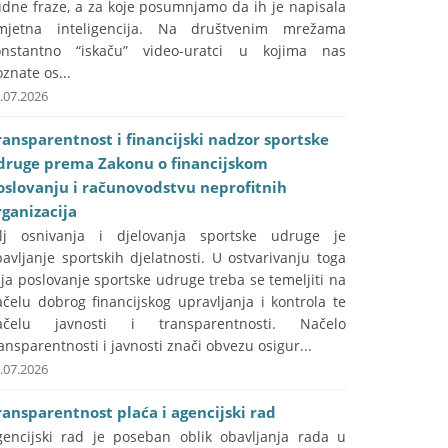
udne fraze, a za koje posumnjamo da ih je napisala
mjetna inteligencija. Na društvenim mrežama
onstantno “iskaču” video-uratci u kojima nas
znate os...
.07.2026
ransparentnost i financijski nadzor sportske
druge prema Zakonu o financijskom
oslovanju i računovodstvu neprofitnih
rganizacija
ilj osnivanja i djelovanja sportske udruge je
avljanje sportskih djelatnosti. U ostvarivanju toga
lja poslovanje sportske udruge treba se temeljiti na
čelu dobrog financijskog upravljanja i kontrola te
ačelu javnosti i transparentnosti. Načelo
ansparentnosti i javnosti znači obvezu osigur...
.07.2026
ransparentnost plaća i agencijski rad
gencijski rad je poseban oblik obavljanja rada u