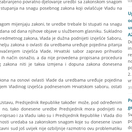
03
 zabranjeno povratno djelovanje uredbi sa zakonskom snagom
stupanja na snagu posebnog zakona koji ovlašćuje Vladu na
U
o
om mijenjaju zakoni, te uredbe trebale bi stupati na snagu
u
m dana od dana njihove objave u službenom glasniku. Sukladno
A
redmetnog zakona, Vlada je dužna podnijeti izvješće Saboru,
D
melju zakona o ovlasti da uredbama uređuje pojedina pitanja
i
hvaćenjem izvješća Vlade, Hrvatski sabor zapravo prihvatio
r
j ih način osnažio, a da nije provedena propisana procedura
no
 zakona niti je takva izmjena i dopuna zakona donesena
p
2
zakona na osnovi ovlasti Vlade da uredbama uređuje pojedina
vr
njem Vladinog izvješća podnesenom Hrvatskom saboru, ostati
31
P
o Ustavu, Predsjednik Republike također može, pod određenim
g
, no, tako donesene uredbe Predsjednik mora podnijeti na
S
propisao i za Vladu iako su i Predsjednik Republike i Vlada dio
p
stavnosti uredaba sa zakonskom snagom koje su donesene izvan
do
vni sud još uvijek nije ozbiljnije razmotrio ovu problematiku