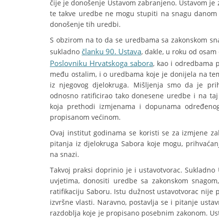
čije je donošenje Ustavom zabranjeno. Ustavom je
te takve uredbe ne mogu stupiti na snagu danom 
donošenje tih uredbi.
S obzirom na to da se uredbama sa zakonskom snag
članku 90. Ustava
sukladno
, dakle, u roku od osa
Poslovniku Hrvatskoga sabora
, kao i odredbama p
među ostalim, i o uredbama koje je donijela na te
iz njegovog djelokruga. Mišljenja smo da je pri
odnosno ratificirao tako donesene uredbe i na ta
koja prethodi izmjenama i dopunama određenog
propisanom većinom.
Ovaj institut godinama se koristi se za izmjene 
pitanja iz djelokruga Sabora koje mogu, prihvaća
na snazi.
Takvoj praksi doprinio je i ustavotvorac. Sukladn
uvjetima, donositi uredbe sa zakonskom snagom
ratifikaciju Saboru. Istu dužnost ustavotvorac nije 
izvršne vlasti. Naravno, postavlja se i pitanje u
razdoblja koje je propisano posebnim zakonom. Usta