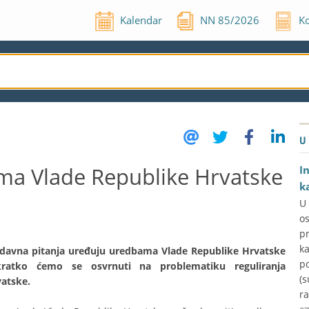
Kalendar
NN
85
/
2026
Ko
U
ma Vlade Republike Hrvatske
I
k
U
o
p
k
odavna pitanja uređuju uredbama Vlade Republike Hrvatske
p
ratko ćemo se osvrnuti na problematiku reguliranja
(s
atske.
ra