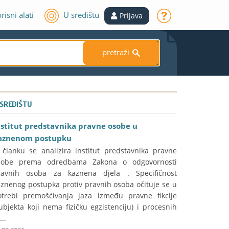
risni alati
U središtu
Prijava
pretraži
S
 SREDIŠTU
nstitut predstavnika pravne osobe u
aznenom postupku
 članku se analizira institut predstavnika pravne
sobe prema odredbama Zakona o odgovornosti
ravnih osoba za kaznena djela . Specifičnost
aznenog postupka protiv pravnih osoba očituje se u
otrebi premošćivanja jaza između pravne fikcije
ubjekta koji nema fizičku egzistenciju) i procesnih
...