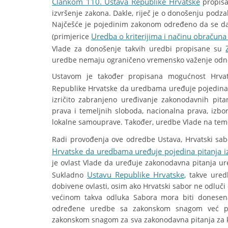
Člankom 110. Ustava Republike Hrvatske
propisa
izvršenje zakona. Dakle, riječ je o donošenju podz
Najčešće je pojedinim zakonom određeno da se da
Uredba o kriterijima i načinu obračuna
(primjerice
Vlade za donošenje takvih uredbi propisane su
uredbe nemaju ograničeno vremensko važenje odnos
Ustavom je također propisana mogućnost Hrvat
Republike Hrvatske da uredbama uređuje pojedina p
izričito zabranjeno uređivanje zakonodavnih pit
prava i temeljnih sloboda, nacionalna prava, izborn
lokalne samouprave. Također, uredbe Vlade na teme
Radi provođenja ove odredbe Ustava, Hrvatski sa
Hrvatske da uredbama uređuje pojedina pitanja i
je ovlast Vlade da uređuje zakonodavna pitanja u
Ustavu Republike Hrvatske
Sukladno
, takve ure
dobivene ovlasti, osim ako Hrvatski sabor ne odluči
većinom takva odluka Sabora mora biti donesena
određene uredbe sa zakonskom snagom već p
zakonskom snagom za sva zakonodavna pitanja za k