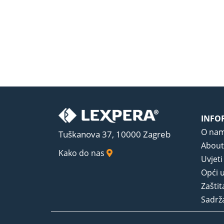
INFO
O na
Tuškanova 37, 10000 Zagreb
About
Kako do nas
Uvjeti
Opći u
Zaštit
Sadrža