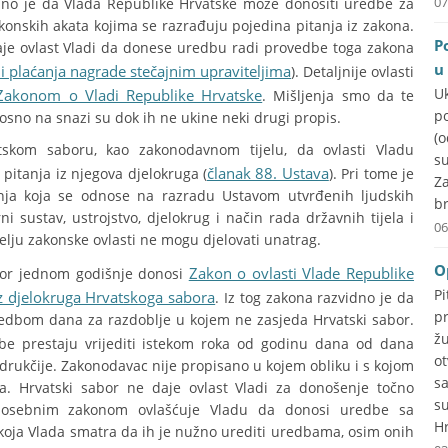
07
no je da Vlada Republike Hrvatske može donositi uredbe za
akonskih akata kojima se razrađuju pojedina pitanja iz zakona.
P
je ovlast Vladi da donese uredbu radi provedbe toga zakona
u
 i plaćanja nagrade stečajnim upraviteljima
). Detaljnije ovlasti
U
Zakonom o Vladi Republike Hrvatske
. Mišljenja smo da te
p
no na snazi su dok ih ne ukine neki drugi propis.
(
skom saboru, kao zakonodavnom tijelu, da ovlasti Vladu
su
članak 88. Ustava
itanja iz njegova djelokruga (
). Pri tome je
Za
anja koja se odnose na razradu Ustavom utvrđenih ljudskih
br
i sustav, ustrojstvo, djelokrug i način rada državnih tijela i
06
lju zakonske ovlasti ne mogu djelovati unatrag.
O
Zakon o ovlasti Vlade Republike
bor jednom godišnje donosi
P
z djelokruga Hrvatskoga sabora
. Iz tog zakona razvidno je da
p
redbom dana za razdoblje u kojem ne zasjeda Hrvatski sabor.
ž
dbe prestaju vrijediti istekom roka od godinu dana od dana
o
 drukčije. Zakonodavac nije propisano u kojem obliku i s kojom
s
. Hrvatski sabor ne daje ovlast Vladi za donošenje točno
s
osebnim zakonom ovlašćuje Vladu da donosi uredbe sa
Hr
oja Vlada smatra da ih je nužno urediti uredbama, osim onih