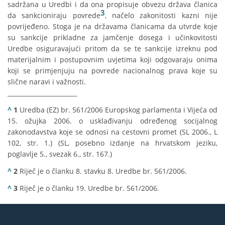
sadržana u Uredbi i da ona propisuje obvezu država članica
3
da sankcioniraju povrede
, načelo zakonitosti kazni nije
povrijeđeno. Stoga je na državama članicama da utvrde koje
su sankcije prikladne za jamčenje dosega i učinkovitosti
Uredbe osiguravajući pritom da se te sankcije izreknu pod
materijalnim i postupovnim uvjetima koji odgovaraju onima
koji se primjenjuju na povrede nacionalnog prava koje su
slične naravi i važnosti.
_______________________
^
1
Uredba (EZ) br. 561/2006 Europskog parlamenta i Vijeća od
15. ožujka 2006. o usklađivanju određenog socijalnog
zakonodavstva koje se odnosi na cestovni promet (SL 2006., L
102, str. 1.) (SL, posebno izdanje na hrvatskom jeziku,
poglavlje 5., svezak 6., str. 167.)
^
2
Riječ je o članku 8. stavku 8. Uredbe br. 561/2006.
^
3
Riječ je o članku 19. Uredbe br. 561/2006.