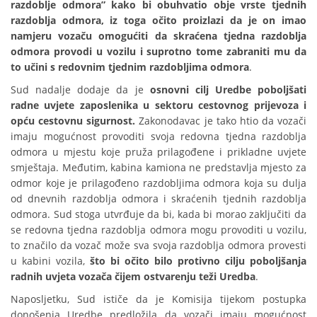
razdoblje odmora” kako bi obuhvatio obje vrste tjednih
razdoblja odmora, iz toga očito proizlazi da je on imao
namjeru vozaču omogućiti da skraćena tjedna razdoblja
odmora provodi u vozilu i suprotno tome zabraniti mu da
to učini s redovnim tjednim razdobljima odmora
.
Sud nadalje dodaje da je
osnovni cilj Uredbe poboljšati
radne uvjete zaposlenika u sektoru cestovnog prijevoza i
opću cestovnu sigurnost.
Zakonodavac je tako htio da vozači
imaju mogućnost provoditi svoja redovna tjedna razdoblja
odmora u mjestu koje pruža prilagođene i prikladne uvjete
smještaja. Međutim, kabina kamiona ne predstavlja mjesto za
odmor koje je prilagođeno razdobljima odmora koja su dulja
od dnevnih razdoblja odmora i skraćenih tjednih razdoblja
odmora. Sud stoga utvrđuje da bi, kada bi morao zaključiti da
se redovna tjedna razdoblja odmora mogu provoditi u vozilu,
to značilo da vozač može sva svoja razdoblja odmora provesti
u kabini vozila,
što bi očito bilo protivno cilju poboljšanja
radnih uvjeta vozača čijem ostvarenju teži Uredba
.
Naposljetku, Sud ističe da je Komisija tijekom postupka
donošenja Uredbe predložila da vozači imaju mogućnost