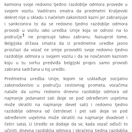
kamiona svoje redovno tjedno razdoblje odmora provede u
svojem vozilu. Vaditrans smatra da predmetni Kraljevski
dekret nije u skladu s načelom zakonitosti kazni jer zabranjuje
i sankcionira to da se redovno tjedno razdoblje odmora
provodi u vozilu iako uredba Unije koja se odnosi na to
1
područje
ne propisuje takvu zabranu. Nasuprot tome,
Belgijska država smatra da iz predmetne uredbe jasno
proizlazi da vozač ne smije provoditi svoje redovno tjedno
razdoblje odmora u svojem vozilu i da se novčanom kaznom
koju u tu svrhu predviđa belgijski propis samo provodi
zabrana sadržana u toj uredbi.
Predmetna uredba Unije, kojom se usklađuje socijalno
zakonodavstvo u području cestovnog prometa, vozačima
nalaže da uzmu redovno dnevno razdoblje odmora od
najmanje jedanaest sati (koje se pod određenim uvjetima
može skratiti na najmanje devet sati) i redovno tjedno
razdoblje odmora od četrdeset i pet sati (koje se pod
određenim uvjetima može skratiti na najmanje dvadeset i
četiri sata). U Uredbi se dodaje da se, kada vozač odluči to
učiniti, dnevna razdoblja odmora i skraćena tjedna razdoblja