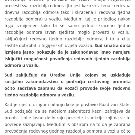
provesti sva razdoblja odmora (to jest kako skraćena i redovna
dnevna razdoblja odmora tako i skraćena i redovna tjedna
razdoblja odmora) u vozilu. Međutim, taj je prijedlog nakon
toga izmijenjen kako bi se samo jedno skraćeno tjedno
razdoblje odmora izvan sjedišta moglo provesti u vozilu,
isključujući redovno tjedno razdoblje odmora, i to u cilju
zaštite dobrobiti i higijenskih uvjeta vozača.
Sud smatra da ta
izmjena jasno pokazuje da je zakonodavac imao namjeru
isključiti mogućnost povođenja redovnih tjednih razdoblja
odmora u vozilu
.
Sud zaključuje da Uredba Unije kojom se usklađuje
socijalno zakonodavstvo u području cestovnog prometa
očito sadržava zabranu da vozači provode svoje redovno
tjedno razdoblje odmora u vozilu
.
Kad je riječ o drugom pitanju koje je postavio Raad van State,
Sud podsjeća da se načelom zakonitosti kazni zahtijeva da
propisi Unije jasno definiraju povrede i sankcije kojima se te
povrede kažnjavaju. Međutim, s obzirom na to da je zabrana
provođenja redovnog tjednog razdoblja odmora u vozilu očito