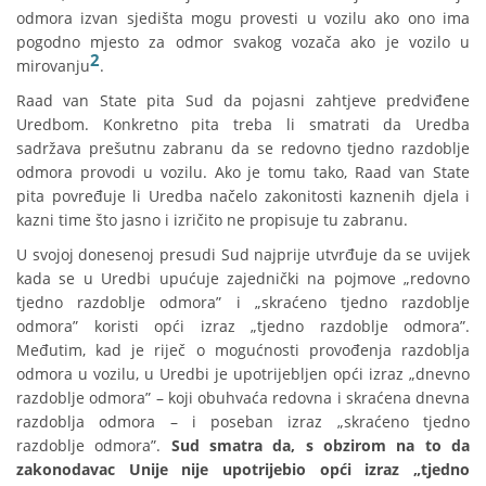
odmora izvan sjedišta mogu provesti u vozilu ako ono ima
pogodno mjesto za odmor svakog vozača ako je vozilo u
2
mirovanju
.
Raad van State pita Sud da pojasni zahtjeve predviđene
Uredbom. Konkretno pita treba li smatrati da Uredba
sadržava prešutnu zabranu da se redovno tjedno razdoblje
odmora provodi u vozilu. Ako je tomu tako, Raad van State
pita povređuje li Uredba načelo zakonitosti kaznenih djela i
kazni time što jasno i izričito ne propisuje tu zabranu.
U svojoj donesenoj presudi Sud najprije utvrđuje da se uvijek
kada se u Uredbi upućuje zajednički na pojmove „redovno
tjedno razdoblje odmora” i „skraćeno tjedno razdoblje
odmora” koristi opći izraz „tjedno razdoblje odmora”.
Međutim, kad je riječ o mogućnosti provođenja razdoblja
odmora u vozilu, u Uredbi je upotrijebljen opći izraz „dnevno
razdoblje odmora” – koji obuhvaća redovna i skraćena dnevna
razdoblja odmora – i poseban izraz „skraćeno tjedno
razdoblje odmora”.
Sud smatra da, s obzirom na to da
zakonodavac Unije nije upotrijebio opći izraz „tjedno