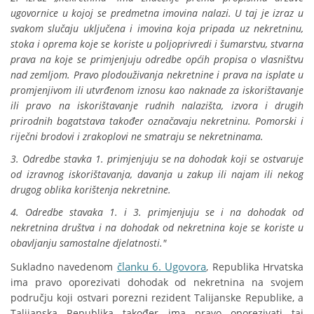
ugovornice u kojoj se predmetna imovina nalazi. U taj je izraz u
svakom slučaju uključena i imovina koja pripada uz nekretninu,
stoka i oprema koje se koriste u poljoprivredi i šumarstvu, stvarna
prava na koje se primjenjuju odredbe općih propisa o vlasništvu
nad zemljom. Pravo plodouživanja nekretnine i prava na isplate u
promjenjivom ili utvrđenom iznosu kao naknade za iskorištavanje
ili pravo na iskorištavanje rudnih nalazišta, izvora i drugih
prirodnih bogatstava također označavaju nekretninu. Pomorski i
riječni brodovi i zrakoplovi ne smatraju se nekretninama.
3. Odredbe stavka 1. primjenjuju se na dohodak koji se ostvaruje
od izravnog iskorištavanja, davanja u zakup ili najam ili nekog
drugog oblika korištenja nekretnine.
4. Odredbe stavaka 1. i 3. primjenjuju se i na dohodak od
nekretnina društva i na dohodak od nekretnina koje se koriste u
obavljanju samostalne djelatnosti."
članku 6. Ugovora
Sukladno navedenom
, Republika Hrvatska
ima pravo oporezivati dohodak od nekretnina na svojem
području koji ostvari porezni rezident Talijanske Republike, a
Talijanska Republika također ima pravo oporezivati taj