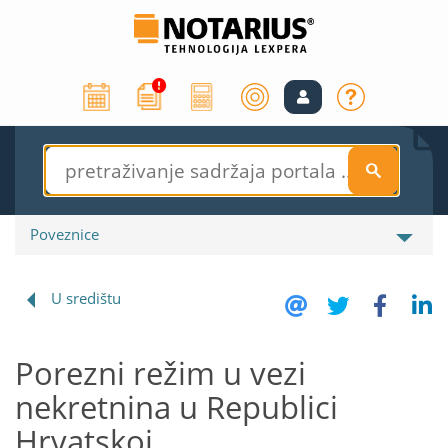
S
Poveznice
U središtu
Porezni režim u vezi
nekretnina u Republici
Hrvatskoj