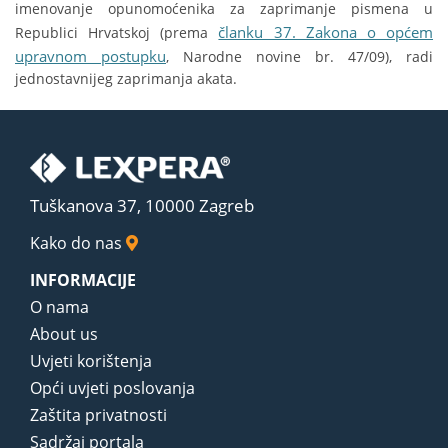
imenovanje opunomoćenika za zaprimanje pismena u
članku 37. Zakona o općem
Republici Hrvatskoj (prema
upravnom postupku
, Narodne novine br. 47/09), radi
jednostavnijeg zaprimanja akata.
Tuškanova 37, 10000 Zagreb
Kako do nas
INFORMACIJE
O nama
About us
Uvjeti korištenja
Opći uvjeti poslovanja
Zaštita privatnosti
Sadržaj portala