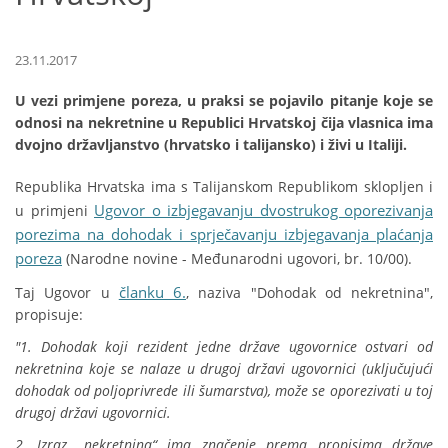
23.11.2017
U vezi primjene poreza, u praksi se pojavilo pitanje koje se
odnosi na nekretnine u Republici Hrvatskoj čija vlasnica ima
dvojno državljanstvo (hrvatsko i talijansko) i živi u Italiji.
Republika Hrvatska ima s Talijanskom Republikom sklopljen i
Ugovor o izbjegavanju dvostrukog oporezivanja
u primjeni
porezima na dohodak i sprječavanju izbjegavanja plaćanja
poreza
(Narodne novine - Međunarodni ugovori, br. 10/00).
članku 6.
Taj Ugovor u
, naziva "Dohodak od nekretnina",
propisuje:
"1. Dohodak koji rezident jedne države ugovornice ostvari od
nekretnina koje se nalaze u drugoj državi ugovornici (uključujući
dohodak od poljoprivrede ili šumarstva), može se oporezivati u toj
drugoj državi ugovornici.
2. Izraz „nekretnina“ ima značenje prema propisima države