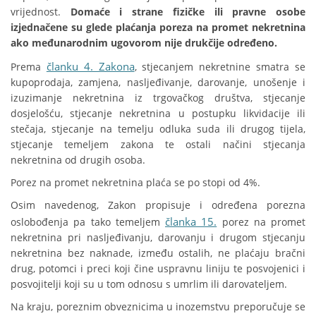
vrijednost.
Domaće i strane fizičke ili pravne osobe
izjednačene su glede plaćanja poreza na promet nekretnina
ako međunarodnim ugovorom nije drukčije određeno.
članku 4. Zakona
Prema
, stjecanjem nekretnine smatra se
kupoprodaja, zamjena, nasljeđivanje, darovanje, unošenje i
izuzimanje nekretnina iz trgovačkog društva, stjecanje
dosjelošću, stjecanje nekretnina u postupku likvidacije ili
stečaja, stjecanje na temelju odluka suda ili drugog tijela,
stjecanje temeljem zakona te ostali načini stjecanja
nekretnina od drugih osoba.
Porez na promet nekretnina plaća se po stopi od 4%.
Osim navedenog, Zakon propisuje i određena porezna
članka 15.
oslobođenja pa tako temeljem
porez na promet
nekretnina pri nasljeđivanju, darovanju i drugom stjecanju
nekretnina bez naknade, između ostalih, ne plaćaju bračni
drug, potomci i preci koji čine uspravnu liniju te posvojenici i
posvojitelji koji su u tom odnosu s umrlim ili darovateljem.
Na kraju, poreznim obveznicima u inozemstvu preporučuje se