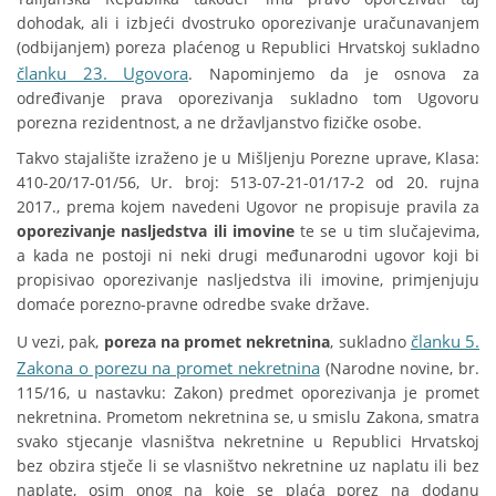
dohodak, ali i izbjeći dvostruko oporezivanje uračunavanjem
(odbijanjem) poreza plaćenog u Republici Hrvatskoj sukladno
članku 23. Ugovora
. Napominjemo da je osnova za
određivanje prava oporezivanja sukladno tom Ugovoru
porezna rezidentnost, a ne državljanstvo fizičke osobe.
Takvo stajalište izraženo je u Mišljenju Porezne uprave, Klasa:
410-20/17-01/56, Ur. broj: 513-07-21-01/17-2 od 20. rujna
2017., prema kojem navedeni Ugovor ne propisuje pravila za
oporezivanje nasljedstva ili imovine
te se u tim slučajevima,
a kada ne postoji ni neki drugi međunarodni ugovor koji bi
propisivao oporezivanje nasljedstva ili imovine, primjenjuju
domaće porezno-pravne odredbe svake države.
članku 5.
U vezi, pak,
poreza na promet nekretnina
, sukladno
Zakona o porezu na promet nekretnina
(Narodne novine, br.
115/16, u nastavku: Zakon) predmet oporezivanja je promet
nekretnina. Prometom nekretnina se, u smislu Zakona, smatra
svako stjecanje vlasništva nekretnine u Republici Hrvatskoj
bez obzira stječe li se vlasništvo nekretnine uz naplatu ili bez
naplate, osim onog na koje se plaća porez na dodanu