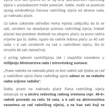
vijeća s poslodavcem može povećati. Dakle, može se povećati
opseg oslobođenja članova radničkog vijeća od obveze rada,
uz naknadu plaće.
Uz takve zakonske odredbe nema mjesta zaključku da bi se
sati, utrošeni na obavljanje poslova radničkog vijeća, trebali
plaćati kao poseban dodatak na ukupnu plaću za puno radno
vrijeme (pa bi, dakle, ispalo da radnik dobiva plaću za 40 sati
rada + 6 sati utrošenih na rad u radničkom vijeću, što bi
iznosilo 46 sati mjesečno).
U prilog takvom razmišljanju ide i stajalište navedeno u
mišljenju Ministarstva rada i mirovinskog sustava:
„Pravo radnika na naknadu plaće za šest radnih sati tjedno
za rad
u radničkom vijeću člana radničkog vijeća
odnosi
se
na redovito
radno vrijeme radnika”
.
Dakle, pravo na naknadu plaće člana radničkog vijeća
ostvaruje se
u okviru redovitog radnog vremena (npr. 40-6=
radnik provede na radu 34 sata, a 6 sati na aktivnostima
vezanima uz rad radničkog vijeća), a ne kao sati koji se