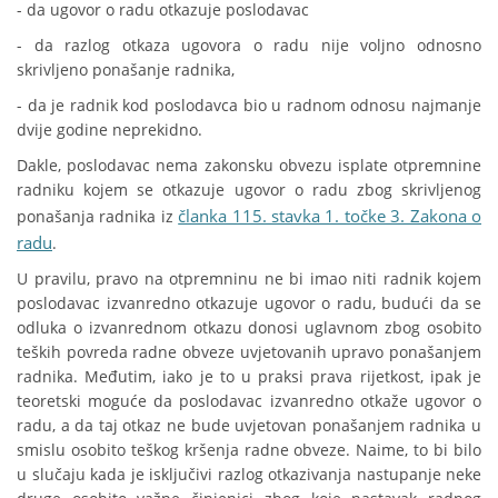
- da ugovor o radu otkazuje poslodavac
- da razlog otkaza ugovora o radu nije voljno odnosno
skrivljeno ponašanje radnika,
- da je radnik kod poslodavca bio u radnom odnosu najmanje
dvije godine neprekidno.
Dakle, poslodavac nema zakonsku obvezu isplate otpremnine
radniku kojem se otkazuje ugovor o radu zbog skrivljenog
članka 115. stavka 1. točke 3. Zakona o
ponašanja radnika iz
radu
.
U pravilu, pravo na otpremninu ne bi imao niti radnik kojem
poslodavac izvanredno otkazuje ugovor o radu, budući da se
odluka o izvanrednom otkazu donosi uglavnom zbog osobito
teških povreda radne obveze uvjetovanih upravo ponašanjem
radnika. Međutim, iako je to u praksi prava rijetkost, ipak je
teoretski moguće da poslodavac izvanredno otkaže ugovor o
radu, a da taj otkaz ne bude uvjetovan ponašanjem radnika u
smislu osobito teškog kršenja radne obveze. Naime, to bi bilo
u slučaju kada je isključivi razlog otkazivanja nastupanje neke