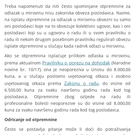
Treba napomenuti da niti često spominjane otpremnine za
odlazak u mirovinu nisu zakonska obveza poslodavca. Naime,
na isplatu otpremnine za odlazak u mirovinu obvezni su samo
oni poslodavci koje na to obvezuje kolektivni ugovor, kao i oni
poslodavci koji su u ugovoru o radu ili u svom pravilniku o
radu ili nekom drugom posebnom pravilniku regulirali obvezu
isplate otpremnine u slučaju kada radnik odlazi u mirovinu.
Ako se otpremnina isplaćuje prilikom odlaska u mirovinu,
Pravilniku o porezu na dohodak
prema aktualnom
(Narodne
novine br. 10/17), ona je neoporeziva u iznosu do 8.000,00
kuna, a u slučaju poslovno uvjetovanog otkaza i osobno
Zakonu o radu
uvjetovanog otkaza prema
, do visine od
6.500,00 kuna za svaku navršenu godinu rada kod tog
poslodavca. Otpremnine zbog ozljede na radu ili
profesionalne bolesti neoporezive su do visine od 8.000,00
kuna za svaku navršenu godinu rada kod tog poslodavca.
Odricanje od otpremnine
Često se postavlja pitanje može li doći do potraživanja