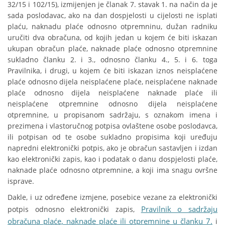
32/15 i 102/15), izmijenjen je članak 7. stavak 1. na način da je
sada poslodavac, ako na dan dospjelosti u cijelosti ne isplati
plaću, naknadu plaće odnosno otpremninu, dužan radniku
uručiti dva obračuna, od kojih jedan u kojem će biti iskazan
ukupan obračun plaće, naknade plaće odnosno otpremnine
sukladno članku 2. i 3., odnosno članku 4., 5. i 6. toga
Pravilnika, i drugi, u kojem će biti iskazan iznos neisplaćene
plaće odnosno dijela neisplaćene plaće, neisplaćene naknade
plaće odnosno dijela neisplaćene naknade plaće ili
neisplaćene otpremnine odnosno dijela neisplaćene
otpremnine, u propisanom sadržaju, s oznakom imena i
prezimena i vlastoručnog potpisa ovlaštene osobe poslodavca,
ili potpisan od te osobe sukladno propisima koji uređuju
napredni elektronički potpis, ako je obračun sastavljen i izdan
kao elektronički zapis, kao i podatak o danu dospjelosti plaće,
naknade plaće odnosno otpremnine, a koji ima snagu ovršne
isprave.
Dakle, i uz određene izmjene, posebice vezane za elektronički
Pravilnik o sadržaju
potpis odnosno elektronički zapis,
obračuna plaće, naknade plaće ili otpremnine u članku 7.
i