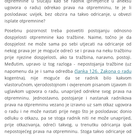
otpremnine u slučaju kad se radnik (primjerice u aneksu
ugovora o radu) odrekao prava na otpremninu, te je li
poslodavac uvijek, bez obzira na takvo odricanje, u obvezi
isplate otpremnine?
Posebnu pozornost treba posvetiti postojanju odnosno
dospjelosti otpremnine kao tražbine. Naime, točno je da
dospjelost ne može sama po sebi utjecati na odricanje od
nekog prava jer je moguće odreći se i prava na neku tražbinu
prije njezine dospjelosti, ako ta tražbina, naravno, postoji.
Međutim, upravo iz tog razloga - nepostojanja tražbine (uz
članka 126. Zakona o radu
napomenu da je i sama odredba
kogentna), nije moguće da se radnik bilo kakvom
vlastoručnom, vjerodostojnom i ovjerenom pisanom izjavom ili
uglavkom ugovora o radu, unaprijed odrekne svog prava na
otpremninu. Jednostavno, postojanje i nastanak radnikova
prava na otpremninu vezano je izravno uz sam otkaz ugovora
o radu i ne može nastati prije nego što je poslodavac donio
odluku o otkazu, pa se stoga radnik niti ne može unaprijed,
prije otkazivanja, odreći takvog, u trenutku odricanja ipak
nepostojećeg prava na otpremninu. Stoga takvo odricanje od