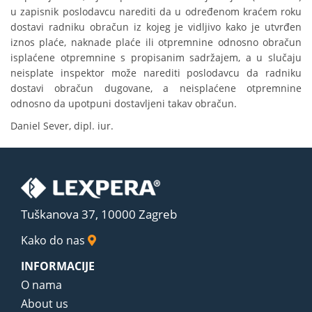
u zapisnik poslodavcu narediti da u određenom kraćem roku
dostavi radniku obračun iz kojeg je vidljivo kako je utvrđen
iznos plaće, naknade plaće ili otpremnine odnosno obračun
isplaćene otpremnine s propisanim sadržajem, a u slučaju
neisplate inspektor može narediti poslodavcu da radniku
dostavi obračun dugovane, a neisplaćene otpremnine
odnosno da upotpuni dostavljeni takav obračun.
Daniel Sever, dipl. iur.
Tuškanova 37, 10000 Zagreb
Kako do nas
INFORMACIJE
O nama
About us