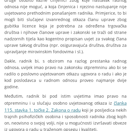
druge osobito važne činjenici zbog koje nastavak radnog
odnosa nije moguć, a koja činjenica i njezino nastupanje nije
uvjetovano prethodnim ponašanjem radnika. Primjerice, to bi
mogli biti slučajevi izvanrednog otkaza članu uprave zbog
gubitka licence koja je potrebna za određena trgovačka
društva i njihove članove uprave i zakonski se traži od strane
nadzornih tijela kao kogentno propisan uvjet za svakog člana
uprave takvog društva (npr. osiguravajuća društva, društva za
upravljanje mirovinskim fondovima i sl.).
Dakle, radnik bi, s obzirom na razlog prestanka radnog
odnosa, uvijek imao pravo na zakonsku otpremninu ako bi se
radilo o poslovno uvjetovanom otkazu ugovora o radu i ako je
kod poslodavca u radnom odnosu proveo najmanje dvije
godine.
Međutim, radnik bi pod istim uvjetima imao pravo na
članka
otpremninu i u slučaju osobno uvjetovanog otkaza iz
115. stavka 1. točke 2. Zakona o radu
koji je posljedica nekih
trajnih psihofizičkih osobina i sposobnosti radnika zbog kojih
on, neovisno o svojoj volji, nije u mogućnosti izvršavati obveze
iz ugovora o radu u traženom opsegu i kvaliteti.