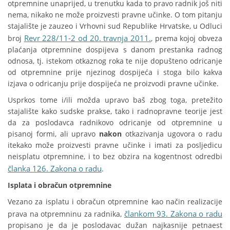
otpremnine unaprijed, u trenutku kada to pravo radnik još niti
nema, nikako ne može proizvesti pravne učinke. O tom pitanju
stajalište je zauzeo i Vrhovni sud Republike Hrvatske, u Odluci
Revr 228/11-2 od 20. travnja 2011.
broj
, prema kojoj obveza
plaćanja otpremnine dospijeva s danom prestanka radnog
odnosa, tj. istekom otkaznog roka te nije dopušteno odricanje
od otpremnine prije njezinog dospijeća i stoga bilo kakva
izjava o odricanju prije dospijeća ne proizvodi pravne učinke.
Usprkos tome i/ili možda upravo baš zbog toga, pretežito
stajalište kako sudske prakse, tako i radnopravne teorije jest
da za poslodavca radnikovo odricanje od otpremnine u
pisanoj formi, ali upravo
nakon
otkazivanja ugovora o radu
itekako može proizvesti pravne učinke i imati za posljedicu
neisplatu otpremnine, i to bez obzira na kogentnost odredbi
članka 126. Zakona o radu
.
Isplata i obračun otpremnine
Vezano za isplatu i obračun otpremnine kao način realizacije
člankom 93. Zakona o radu
prava na otpremninu za radnika,
propisano je da je poslodavac dužan najkasnije petnaest