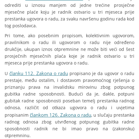
odrediti u iznosu manjem od jedne trećine prosječne
mjesečne plaće koju je radnik ostvario u tri mjeseca prije
prestanka ugovora o radu, za svaku navršenu godinu rada kod
tog poslodavca.
Pri tome, ako posebnim propisom, kolektivnim ugovorom,
pravilnikom o radu ili ugovorom o radu nije određeno
drukčije, ukupan iznos otpremnine ne može biti veći od šest
prosječnih mjesečnih plaća koje je radnik ostvario u tri
mjeseca prije prestanka ugovora o radu.
članku 112. Zakona o radu
U
propisano je da ugovor o radu
prestaje, među ostalim, i dostavom pravomoćnog rješenja o
priznanju prava na invalidsku mirovinu zbog potpunog
gubitka radne sposobnosti. Budući da je, dakle, potpuni
gubitak radne sposobnosti poseban temelj prestanka radnog
odnosa, različit od otkaza ugovora o radu i uvjetima
člankom 126. Zakona o radu
propisanim
, u slučaju prestanka
radnog odnosa zbog utvrđenog potpunog gubitka radne
sposobnosti radnik ne bi imao pravo na (zakonsku)
otpremninu.