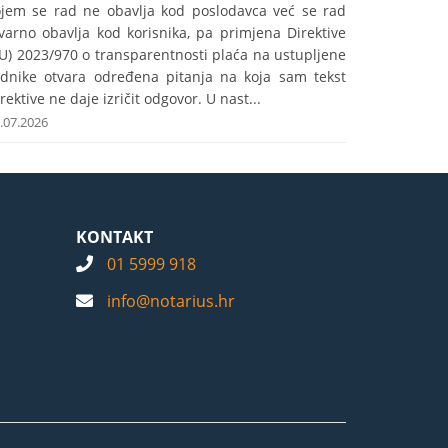
ojem se rad ne obavlja kod poslodavca već se rad
varno obavlja kod korisnika, pa primjena Direktive
U) 2023/970 o transparentnosti plaća na ustupljene
adnike otvara određena pitanja na koja sam tekst
rektive ne daje izričit odgovor. U nast...
.07.2026
KONTAKT
01 5999 918
info@notarius.hr