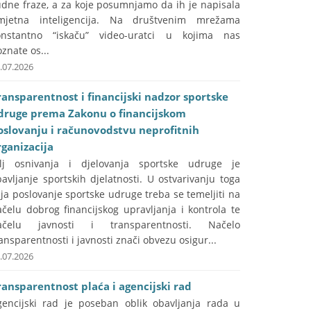
udne fraze, a za koje posumnjamo da ih je napisala
mjetna inteligencija. Na društvenim mrežama
onstantno “iskaču” video-uratci u kojima nas
znate os...
.07.2026
ransparentnost i financijski nadzor sportske
druge prema Zakonu o financijskom
oslovanju i računovodstvu neprofitnih
rganizacija
ilj osnivanja i djelovanja sportske udruge je
avljanje sportskih djelatnosti. U ostvarivanju toga
lja poslovanje sportske udruge treba se temeljiti na
čelu dobrog financijskog upravljanja i kontrola te
ačelu javnosti i transparentnosti. Načelo
ansparentnosti i javnosti znači obvezu osigur...
.07.2026
ransparentnost plaća i agencijski rad
gencijski rad je poseban oblik obavljanja rada u