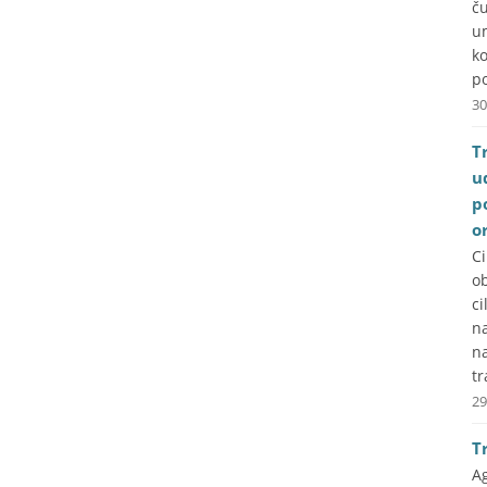
č
u
k
po
30
T
u
p
o
C
ob
ci
na
n
tr
29
T
A