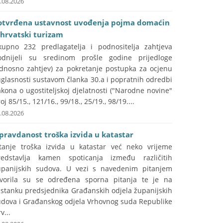
.08.2026
otvrđena ustavnost uvođenja pojma domaćin
 hrvatski turizam
kupno 232 predlagatelja i podnositelja zahtjeva
odnijeli su sredinom prošle godine prijedloge
odnosno zahtjev) za pokretanje postupka za ocjenu
glasnosti sustavom članka 30.a i popratnih odredbi
kona o ugostiteljskoj djelatnosti ("Narodne novine"
oj 85/15., 121/16., 99/18., 25/19., 98/19....
.08.2026
pravdanost troška izvida u katastar
itanje troška izvida u katastar već neko vrijeme
redstavlja kamen spoticanja između različitih
upanijskih sudova. U vezi s navedenim pitanjem
tvorila su se određena sporna pitanja te je na
astanku predsjednika Građanskih odjela županijskih
udova i Građanskog odjela Vrhovnog suda Republike
v...