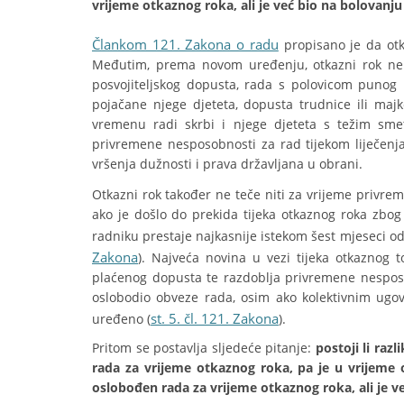
vrijeme otkaznog roka, ali je već bio na bolovanj
Člankom 121. Zakona o radu
propisano je da otk
Međutim, prema novom uređenju, otkazni rok ne te
posvojiteljskog dopusta, rada s polovicom pun
pojačane njege djeteta, dopusta trudnice ili maj
vremenu radi skrbi i njege djeteta s težim sm
privremene nesposobnosti za rad tijekom liječenja 
vršenja dužnosti i prava državljana u obrani.
Otkazni rok također ne teče niti za vrijeme privre
ako je došlo do prekida tijeka otkaznog roka zbo
radniku prestaje najkasnije istekom šest mjeseci o
Zakona
). Najveća novina u vezi tijeka otkaznog 
plaćenog dopusta te razdoblja privremene nespos
oslobodio obveze rada, osim ako kolektivnim ugov
st. 5. čl. 121. Zakona
uređeno (
).
Pritom se postavlja sljedeće pitanje:
postoji li raz
rada za vrijeme otkaznog roka, pa je u vrijeme 
oslobođen rada za vrijeme otkaznog roka, ali je v