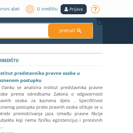
risni alati
U središtu
Prijava
pretraži
S
 SREDIŠTU
nstitut predstavnika pravne osobe u
aznenom postupku
 članku se analizira institut predstavnika pravne
sobe prema odredbama Zakona o odgovornosti
ravnih osoba za kaznena djela . Specifičnost
aznenog postupka protiv pravnih osoba očituje se u
otrebi premošćivanja jaza između pravne fikcije
ubjekta koji nema fizičku egzistenciju) i procesnih
...