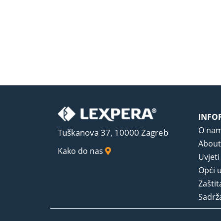
INFO
O na
Tuškanova 37, 10000 Zagreb
About
Kako do nas
Uvjeti
Opći u
Zaštit
Sadrža