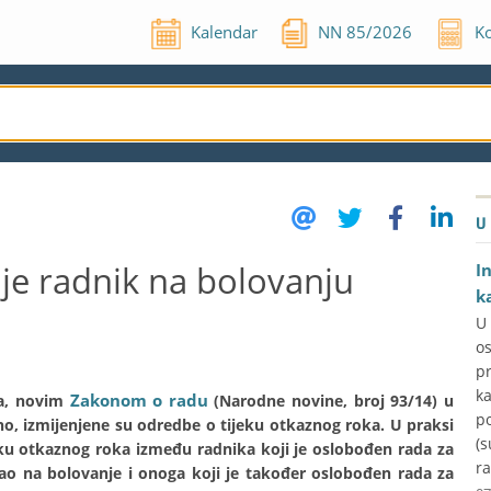
Kalendar
NN
85
/
2026
Ko
U
 je radnik na bolovanju
I
k
U
o
p
k
Zakonom o radu
ka, novim
(Narodne novine, broj 93/14) u
p
no, izmijenjene su odredbe o tijeku otkaznog roka. U praksi
(s
ijeku otkaznog roka između radnika koji je oslobođen rada za
ra
ao na bolovanje i onoga koji je također oslobođen rada za