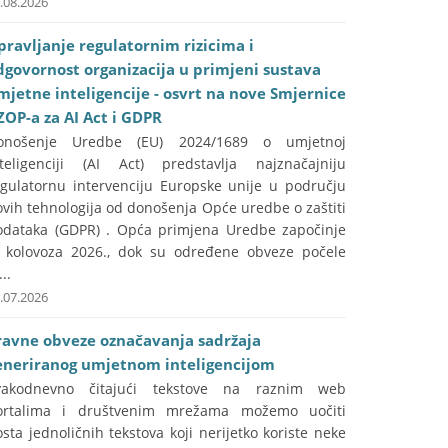
.08.2026
pravljanje regulatornim rizicima i
dgovornost organizacija u primjeni sustava
mjetne inteligencije - osvrt na nove Smjernice
ZOP-a za AI Act i GDPR
onošenje Uredbe (EU) 2024/1689 o umjetnoj
nteligenciji (AI Act) predstavlja najznačajniju
egulatornu intervenciju Europske unije u području
vih tehnologija od donošenja Opće uredbe o zaštiti
odataka (GDPR) . Opća primjena Uredbe započinje
. kolovoza 2026., dok su određene obveze počele
...
.07.2026
ravne obveze označavanja sadržaja
eneriranog umjetnom inteligencijom
vakodnevno čitajući tekstove na raznim web
ortalima i društvenim mrežama možemo uočiti
sta jednoličnih tekstova koji nerijetko koriste neke