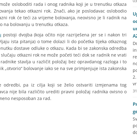
03
ože osloboditi rada i onog radnika koji je u trenutku otkaza
vanja tekao otkazni rok. Znači, ako je poslodavac oslobodio
U
zni rok će teći za vrijeme bolovanja, neovisno je li radnik na
o
io na bolovanju u trenutku otkaza.
u
u
postoji dvojba (koja očito nije razriješena jer se i nakon tri
A
jaju ista pitanja) o tome dolazi li do početka tijeka otkaznog
D
renutku dostave odluke o otkazu. Kada bi se zakonska odredba
i
 slučaju otkazni rok ne može početi teći dok se radnik ne vrati
r
 radnike stavlja u različit položaj bez opravdanog razloga i to
no
k „otvorio“ bolovanje iako se na sve primjenjuje ista zakonska
p
2
vr
odredbi, pa iz cilja koji se želio ostvariti izmjenama tog
31
ca nije bila različito urediti pravni položaj radnika ovisno o
remeno nesposoban za rad.
P
g
S
p
do