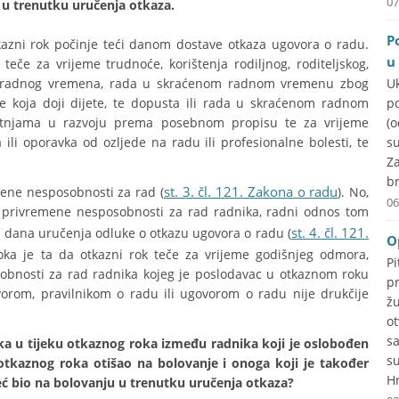
07
u u trenutku uručenja otkaza.
P
azni rok počinje teći danom dostave otkaza ugovora o radu.
u
če za vrijeme trudnoće, korištenja rodiljnog, roditeljskog,
og radnog vremena, rada u skraćenom radnom vremenu zbog
U
ke koja doji dijete, te dopusta ili rada u skraćenom radnom
p
etnjama u razvoju prema posebnom propisu te za vrijeme
(
ili oporavka od ozljede na radu ili profesionalne bolesti, te
su
Za
br
st. 3. čl. 121. Zakona o radu
mene nesposobnosti za rad (
). No,
06
g privremene nesposobnosti za rad radnika, radni odnos tom
st. 4. čl. 121.
d dana uručenja odluke o otkazu ugovora o radu (
O
toka je ta da otkazni rok teče za vrijeme godišnjeg odmora,
P
obnosti za rad radnika kojeg je poslodavac u otkaznom roku
p
orom, pravilnikom o radu ili ugovorom o radu nije drukčije
ž
o
s
lika u tijeku otkaznog roka između radnika koji je oslobođen
s
otkaznog roka otišao na bolovanje i onoga koji je također
Hr
eć bio na bolovanju u trenutku uručenja otkaza?