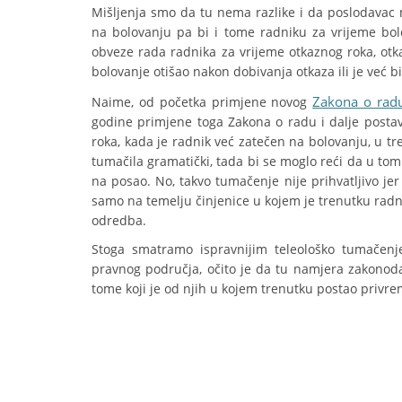
Mišljenja smo da tu nema razlike i da poslodavac m
na bolovanju pa bi i tome radniku za vrijeme bolo
obveze rada radnika za vrijeme otkaznog roka, otka
bolovanje otišao nakon dobivanja otkaza ili je već b
Zakona o rad
Naime, od početka primjene novog
godine primjene toga Zakona o radu i dalje postavl
roka, kada je radnik već zatečen na bolovanju, u t
tumačila gramatički, tada bi se moglo reći da u tom
na posao. No, takvo tumačenje nije prihvatljivo jer
samo na temelju činjenice u kojem je trenutku radni
odredba.
Stoga smatramo ispravnijim teleološko tumačenje 
pravnog područja, očito je da tu namjera zakonodav
tome koji je od njih u kojem trenutku postao priv