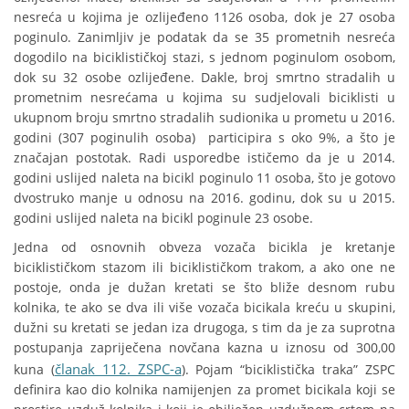
nesreća u kojima je ozlijeđeno 1126 osoba, dok je 27 osoba
poginulo. Zanimljiv je podatak da se 35 prometnih nesreća
dogodilo na biciklističkoj stazi, s jednom poginulom osobom,
dok su 32 osobe ozlijeđene. Dakle, broj smrtno stradalih u
prometnim nesrećama u kojima su sudjelovali biciklisti u
ukupnom broju smrtno stradalih sudionika u prometu u 2016.
godini (307 poginulih osoba) participira s oko 9%, a što je
značajan postotak. Radi usporedbe ističemo da je u 2014.
godini uslijed naleta na bicikl poginulo 11 osoba, što je gotovo
dvostruko manje u odnosu na 2016. godinu, dok su u 2015.
godini uslijed naleta na bicikl poginule 23 osobe.
Jedna od osnovnih obveza vozača bicikla je kretanje
biciklističkom stazom ili biciklističkom trakom, a ako one ne
postoje, onda je dužan kretati se što bliže desnom rubu
kolnika, te ako se dva ili više vozača bicikala kreću u skupini,
dužni su kretati se jedan iza drugoga, s tim da je za suprotna
postupanja zapriječena novčana kazna u iznosu od 300,00
članak 112. ZSPC-a
kuna (
). Pojam “biciklistička traka” ZSPC
definira kao dio kolnika namijenjen za promet bicikala koji se