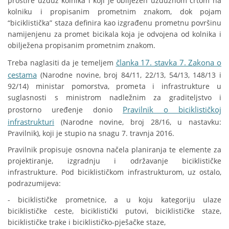
prostire uzduž kolnika i koji je obilježen uzdužnom crtom na
kolniku i propisanim prometnim znakom, dok pojam
“biciklistička” staza definira kao izgrađenu prometnu površinu
namijenjenu za promet bicikala koja je odvojena od kolnika i
obilježena propisanim prometnim znakom.
članka 17. stavka 7. Zakona o
Treba naglasiti da je temeljem
cestama
(Narodne novine, broj 84/11, 22/13, 54/13, 148/13 i
92/14) ministar pomorstva, prometa i infrastrukture u
suglasnosti s ministrom nadležnim za graditeljstvo i
Pravilnik o biciklističkoj
prostorno uređenje donio
infrastrukturi
(Narodne novine, broj 28/16, u nastavku:
Pravilnik), koji je stupio na snagu 7. travnja 2016.
Pravilnik propisuje osnovna načela planiranja te elemente za
projektiranje, izgradnju i održavanje biciklističke
infrastrukture. Pod biciklističkom infrastrukturom, uz ostalo,
podrazumijeva:
- biciklističke prometnice, a u koju kategoriju ulaze
biciklističke ceste, biciklistički putovi, biciklističke staze,
biciklističke trake i biciklističko-pješačke staze,