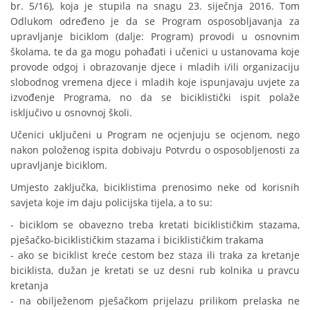
br. 5/16), koja je stupila na snagu 23. siječnja 2016. Tom
Odlukom određeno je da se Program osposobljavanja za
upravljanje biciklom (dalje: Program) provodi u osnovnim
školama, te da ga mogu pohađati i učenici u ustanovama koje
provode odgoj i obrazovanje djece i mladih i/ili organizaciju
slobodnog vremena djece i mladih koje ispunjavaju uvjete za
izvođenje Programa, no da se biciklistički ispit polaže
isključivo u osnovnoj školi.
Učenici uključeni u Program ne ocjenjuju se ocjenom, nego
nakon položenog ispita dobivaju Potvrdu o osposobljenosti za
upravljanje biciklom.
Umjesto zaključka, biciklistima prenosimo neke od korisnih
savjeta koje im daju policijska tijela, a to su:
- biciklom se obavezno treba kretati biciklističkim stazama,
pješačko-biciklističkim stazama i biciklističkim trakama
- ako se biciklist kreće cestom bez staza ili traka za kretanje
biciklista, dužan je kretati se uz desni rub kolnika u pravcu
kretanja
- na obilježenom pješačkom prijelazu prilikom prelaska ne