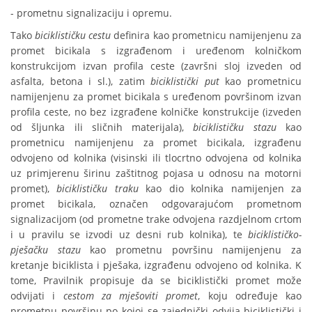
- prometnu signalizaciju i opremu.
Tako
biciklističku cestu
definira kao prometnicu namijenjenu za
promet bicikala s izgrađenom i uređenom kolničkom
konstrukcijom izvan profila ceste (završni sloj izveden od
asfalta, betona i sl.), zatim
biciklistički put
kao prometnicu
namijenjenu za promet bicikala s uređenom površinom izvan
profila ceste, no bez izgrađene kolničke konstrukcije (izveden
od šljunka ili sličnih materijala),
biciklističku stazu
kao
prometnicu namijenjenu za promet bicikala, izgrađenu
odvojeno od kolnika (visinski ili tlocrtno odvojena od kolnika
uz primjerenu širinu zaštitnog pojasa u odnosu na motorni
promet),
biciklističku traku
kao dio kolnika namijenjen za
promet bicikala, označen odgovarajućom prometnom
signalizacijom (od prometne trake odvojena razdjelnom crtom
i u pravilu se izvodi uz desni rub kolnika), te
biciklističko-
pješačku stazu
kao prometnu površinu namijenjenu za
kretanje biciklista i pješaka, izgrađenu odvojeno od kolnika. K
tome, Pravilnik propisuje da se biciklistički promet može
odvijati i
cestom za mješoviti promet
, koju određuje kao
prometnu površinu po kojoj se zajednički odvija biciklistički i