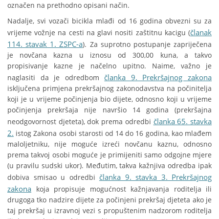
označen na prethodno opisani način.
Nadalje, svi vozači bicikla mlađi od 16 godina obvezni su za
članak
vrijeme vožnje na cesti na glavi nositi zaštitnu kacigu (
114. stavak 1. ZSPC-a
). Za suprotno postupanje zapriječena
je novčana kazna u iznosu od 300,00 kuna, a takvo
propisivanje kazne je načelno upitno. Naime, važno je
članka 9. Prekršajnog zakona
naglasiti da je odredbom
isključena primjena prekršajnog zakonodavstva na počinitelja
koji je u vrijeme počinjenja bio dijete, odnosno koji u vrijeme
počinjenja prekršaja nije navršio 14 godina (prekršajna
članka 65. stavka
neodgovornost djeteta), dok prema odredbi
2.
istog Zakona osobi starosti od 14 do 16 godina, kao mlađem
maloljetniku, nije moguće izreći novčanu kaznu, odnosno
prema takvoj osobi moguće je primijeniti samo odgojne mjere
(u pravilu sudski ukor). Međutim, takva kažnjiva odredba ipak
članka 9. stavka 3. Prekršajnog
dobiva smisao u odredbi
zakona
koja propisuje mogućnost kažnjavanja roditelja ili
drugoga tko nadzire dijete za počinjeni prekršaj djeteta ako je
taj prekršaj u izravnoj vezi s propuštenim nadzorom roditelja