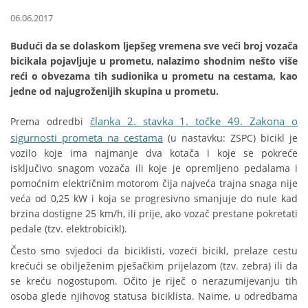
06.06.2017
Budući da se dolaskom ljepšeg vremena sve veći broj vozača
bicikala pojavljuje u prometu, nalazimo shodnim nešto više
reći o obvezama tih sudionika u prometu na cestama, kao
jedne od najugroženijih skupina u prometu.
članka 2. stavka 1. točke 49. Zakona o
Prema odredbi
sigurnosti prometa na cestama
(u nastavku: ZSPC) bicikl je
vozilo koje ima najmanje dva kotača i koje se pokreće
isključivo snagom vozača ili koje je opremljeno pedalama i
pomoćnim električnim motorom čija najveća trajna snaga nije
veća od 0,25 kW i koja se progresivno smanjuje do nule kad
brzina dostigne 25 km/h, ili prije, ako vozač prestane pokretati
pedale (tzv. elektrobicikl).
Često smo svjedoci da biciklisti, vozeći bicikl, prelaze cestu
krećući se obilježenim pješačkim prijelazom (tzv. zebra) ili da
se kreću nogostupom. Očito je riječ o nerazumijevanju tih
osoba glede njihovog statusa biciklista. Naime, u odredbama