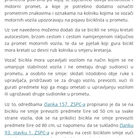
motorni promet, a koje je potrebno dodatno označiti
prometnim znakovima i oznakama na kolniku kojima se vozači
motornih vozila upozoravaju na pojavu biciklista u prometu.
Uz sve navedeno možemo dodati da se bicikli ne smiju kretati
autocestom, brzom cestom i cestom namijenjenom isključivo
za promet motornih vozila, te da se pješak koji gura bicikl
mora kretati uz desni rub kolnika u smjeru kretanja.
Vozač bicikla mora upravljati vozilom na način kojim se ne
umanjuje stabilnost vozila i ne ometaju drugi sudionici u
prometu, a osobito ne smije: skidati istodobno obje ruke s
upravljača, pridržavati se za drugo vozilo, prevoziti, vući ili
gurati predmete koji ga mogu ometati u upravljanju vozilom
ili ugrožavati druge sudionike u prometu.
članka 157. ZSPC-a
Uz to, odredbama
propisano je da se na
biciklu ne smije prevoziti predmete šire od 50 cm sa svake
strane vozila, dok se na prikolici bicikla ne smije prevoziti
članku
predmete šire od 80 cm, uz napomenu da se sukladno
93. stavku 1. ZSPC-a
u prometu na cesti biciklom smije vući