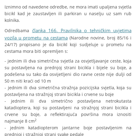
Iznimno od navedene odredbe, ne mora imati upaljena svjetla
bicikl kad je zaustavljen ili parkiran u naselju uz sam rub
kolnika.
članka 166. Pravilnika o tehničkim uvjetima
Odredbama
vozila u prometu na cestama
(Narodne novine, broj 85/16 i
24/17) propisano je da bicikl koji sudjeluje u prometu na
cestama mora biti opremljen s:
- jednim ili dva simetrična svjetla za osvjetljavanje ceste, koja
su postavljena na prednjoj strani bicikla i bijele su boje, a
podešena su tako da osvijetljeni dio ravne ceste nije dulji od
50 m niti kraći od 10 m
- jednim ili dva simetrična stražnja pozicijska svjetla, koja su
postavljena na stražnjoj strani bicikla i crvene su boje
- jednim ili dva simetrično postavljena netrokutasta
katadioptera, koji su postavljeni na stražnjoj strani bicikla i
crvene su boje, a reflektirajuća površina mora iznositi
2
najmanje 8 cm
- jednim katadiopterom jantarne boje postavljenim na
prednjoj i stražnjoj strani svake pedale