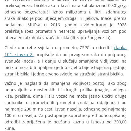
prekršaj vozač bicikla ako u krvi ima alkohola iznad 0,50 g/kg,
odnosno odgovarajući iznos miligrama u litri izdahnutog
zraka ili ako je pod utjecajem droga ili lijekova. Inače, prema
podacima MUP-a u 2016. godini evidentirano je 3928
prekršaja (bez prometnih nesreća) upravljanja vozilom pod
utjecajem alkohola vozača bicikla (ili zaprežnog vozila).
članka
Glede upotrebe svjetala u prometu, ZSPC u odredbi
101. stavka 2.
propisuje da od prvog sumraka do potpunog
svanuća (noću), a i danju u slučaju smanjene vidljivosti, na
biciklu mora biti upaljeno jedno svjetlo bijele boje na prednjoj
strani bicikla i jedno crveno svjetlo na stražnjoj strani bicikla.
Važno je naglasiti da smanjena vidljivost postoji ako zbog
nepovoljnih atmosferskih ili drugih prilika (magle, snijega,
kiše, prašine, dima i sl.) vozač ne može jasno uočiti druge
sudionike u prometu ili prometni znak na udaljenosti od
najmanje 200 m na cesti izvan naselja, odnosno od najmanje
100 m u naselju. Za postupanje suprotno prethodno opisanoj
odredbi zapriječena je novčana kazna u iznosu od 300,00
kuna.