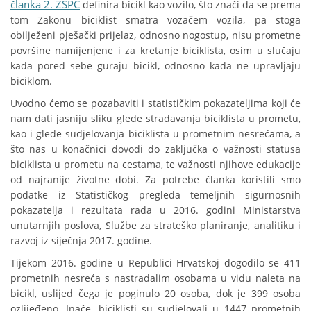
članka 2. ZSPC
definira bicikl kao vozilo, što znači da se prema
tom Zakonu biciklist smatra vozačem vozila, pa stoga
obilježeni pješački prijelaz, odnosno nogostup, nisu prometne
površine namijenjene i za kretanje biciklista, osim u slučaju
kada pored sebe guraju bicikl, odnosno kada ne upravljaju
biciklom.
Uvodno ćemo se pozabaviti i statističkim pokazateljima koji će
nam dati jasniju sliku glede stradavanja biciklista u prometu,
kao i glede sudjelovanja biciklista u prometnim nesrećama, a
što nas u konačnici dovodi do zaključka o važnosti statusa
biciklista u prometu na cestama, te važnosti njihove edukacije
od najranije životne dobi. Za potrebe članka koristili smo
podatke iz Statističkog pregleda temeljnih sigurnosnih
pokazatelja i rezultata rada u 2016. godini Ministarstva
unutarnjih poslova, Službe za strateško planiranje, analitiku i
razvoj iz siječnja 2017. godine.
Tijekom 2016. godine u Republici Hrvatskoj dogodilo se 411
prometnih nesreća s nastradalim osobama u vidu naleta na
bicikl, uslijed čega je poginulo 20 osoba, dok je 399 osoba
ozlijeđeno. Inače, biciklisti su sudjelovali u 1447 prometnih