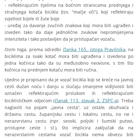
- reflektirajućim tijelima na bočnim stranicama prednjega i
stražnjega kotača bicikla (tzv. “mačje oči”), koji reflektiraju
svjetlost bijele ili žute boje
- uređaj za davanje zvučnih znakova koji mora biti ugrađen i
izveden tako da daje jednolične zvukove nepromijenjena
intenziteta i tako postavljen da je pristupačan vozaču.
članka 165. istoga Pravilnika
Osim toga, prema odredbi
, na
biciklima za svaki kotač mora biti ugrađena i izvedena po
jedna kočnica tako da su međusobno neovisne, s tim što
kočnica na prednjem kotaču mora biti ručna.
Ujedno je propisano da je vozač bicikla koji se kreće na javnoj
cesti dužan noću i danju u slučaju smanjene vidljivosti biti
označen reflektirajućim prslukom ili reflektirajućom
članak 113. stavak 2. ZSPC-a
biciklističkom odjećom (
). Treba
naglasiti na pojam „javna cesta“, uz ostale, obuhvaća i
državnu cestu, županijsku cestu i lokalnu cestu, no ne i
nerazvrstanu cestu (npr. seoski, poljski i šumski putovi,
pristupne ceste i sl.), što implicira zaključak da na
nerazvrstanim cestama vozač bicikla nema obvezu biti