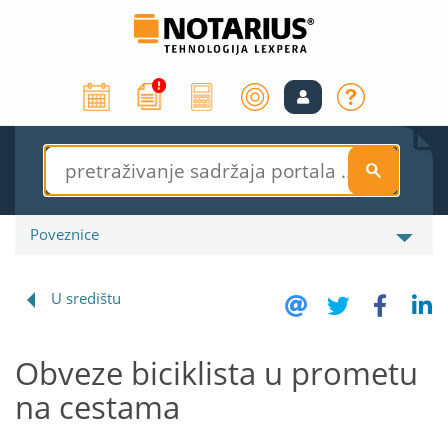
S
Poveznice
U središtu
Obveze biciklista u prometu
na cestama