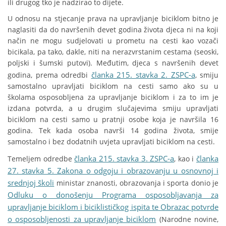
ili drugog tko je nadzirao to dijete.
U odnosu na stjecanje prava na upravljanje biciklom bitno je
naglasiti da do navršenih devet godina života djeca ni na koji
način ne mogu sudjelovati u prometu na cesti kao vozači
bicikala, pa tako, dakle, niti na nerazvrstanim cestama (seoski,
poljski i šumski putovi). Međutim, djeca s navršenih devet
članka 215. stavka 2. ZSPC-a
godina, prema odredbi
, smiju
samostalno upravljati biciklom na cesti samo ako su u
školama osposobljena za upravljanje biciklom i za to im je
izdana potvrda, a u drugim slučajevima smiju upravljati
biciklom na cesti samo u pratnji osobe koja je navršila 16
godina. Tek kada osoba navrši 14 godina života, smije
samostalno i bez dodatnih uvjeta upravljati biciklom na cesti.
članka 215. stavka 3. ZSPC-a
članka
Temeljem odredbe
, kao i
27. stavka 5. Zakona o odgoju i obrazovanju u osnovnoj i
srednjoj školi
ministar znanosti, obrazovanja i sporta donio je
Odluku o donošenju Programa osposobljavanja za
upravljanje biciklom i biciklističkog ispita te Obrazac potvrde
o osposobljenosti za upravljanje biciklom
(Narodne novine,