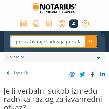
S
Poveznice
U središtu
Je li verbalni sukob između
radnika razlog za izvanredni
otkaz?