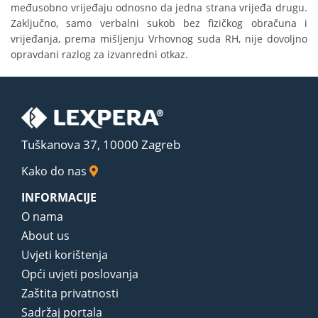
međusobno vrijeđaju odnosno da jedna strana vrijeđa drugu.
Zaključno, samo verbalni sukob bez fizičkog obračuna i
vrijeđanja, prema mišljenju Vrhovnog suda RH, nije dovoljno
opravdani razlog za izvanredni otkaz.
Tuškanova 37, 10000 Zagreb
Kako do nas
INFORMACIJE
O nama
About us
Uvjeti korištenja
Opći uvjeti poslovanja
Zaštita privatnosti
Sadržaj portala