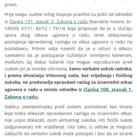
pravo.
Prije svega, sudovi nižeg stupnja pravilno su pošli od odredbe
članka 131. stavak 3. Zakona o radu
iz
(Narodne novine, br.
149/09, 61/11, 82/12 i 73/13) koja propisuje da je u slučaju
spora zbog otkaza ugovora o radu, teret dokazivanja
postojanja opravdanog razloga za otkaz ugovora o radu na
poslodavcu. Pritom valja navesti da je u odluci o otkazu
navedeno da je postupanje tužiteljice snimljeno kamerom,
međutim, taj dokaz tuženik nije mogao reproducirati pred
sudom jer je snimka izbrisana.
Samo verbalni sukob radnika,
i prema shvaćanju Vrhovnog suda, bez vrijeđanja i fizičkog
sukoba, ne predstavlja opravdani razlog za izvanredni otkaz
članka 108. stavak 1.
ugovora o radu u smislu odredbe iz
Zakona o radu
.
Dakle,u ovompostupku pred sudom, poslodavac kao strana
koja treba dokazati opravdanost razloga za izvanredni otkaz,
nije uspio dokazati, osim verbalnog sukoba, niti fizički sukob
(odguravanje) niti vrijeđanje. Isto tako, iz odluke je moguće
zaključiti da verbalni sukob može postojati i bez da se strane