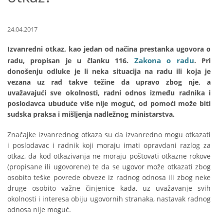
24.04.2017
Izvanredni otkaz, kao jedan od načina prestanka ugovora o
Zakona o radu
radu, propisan je u članku 116.
. Pri
donošenju odluke je li neka situacija na radu ili koja je
vezana uz rad takve težine da upravo zbog nje, a
uvažavajući sve okolnosti, radni odnos između radnika i
poslodavca ubuduće više nije moguć, od pomoći može biti
sudska praksa i mišljenja nadležnog ministarstva.
Značajke izvanrednog otkaza su da izvanredno mogu otkazati
i poslodavac i radnik koji moraju imati opravdani razlog za
otkaz, da kod otkazivanja ne moraju poštovati otkazne rokove
(propisane ili ugovorene) te da se ugovor može otkazati zbog
osobito teške povrede obveze iz radnog odnosa ili zbog neke
druge osobito važne činjenice kada, uz uvažavanje svih
okolnosti i interesa obiju ugovornih stranaka, nastavak radnog
odnosa nije moguć.