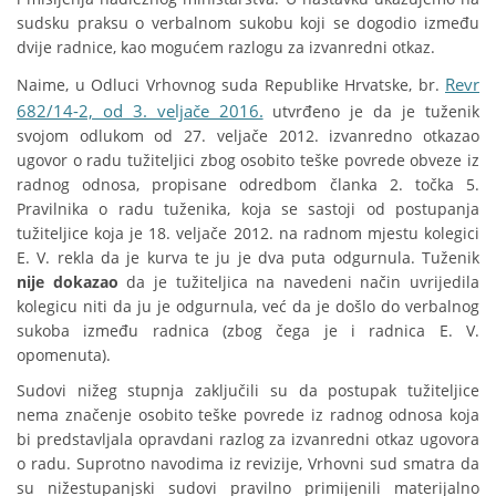
sudsku praksu o verbalnom sukobu koji se dogodio između
dvije radnice, kao mogućem razlogu za izvanredni otkaz.
Revr
Naime, u Odluci Vrhovnog suda Republike Hrvatske, br.
682/14-2, od 3. veljače 2016.
utvrđeno je da je tuženik
svojom odlukom od 27. veljače 2012. izvanredno otkazao
ugovor o radu tužiteljici zbog osobito teške povrede obveze iz
radnog odnosa, propisane odredbom članka 2. točka 5.
Pravilnika o radu tuženika, koja se sastoji od postupanja
tužiteljice koja je 18. veljače 2012. na radnom mjestu kolegici
E. V. rekla da je kurva te ju je dva puta odgurnula. Tuženik
nije dokazao
da je tužiteljica na navedeni način uvrijedila
kolegicu niti da ju je odgurnula, već da je došlo do verbalnog
sukoba između radnica (zbog čega je i radnica E. V.
opomenuta).
Sudovi nižeg stupnja zaključili su da postupak tužiteljice
nema značenje osobito teške povrede iz radnog odnosa koja
bi predstavljala opravdani razlog za izvanredni otkaz ugovora
o radu. Suprotno navodima iz revizije, Vrhovni sud smatra da
su nižestupanjski sudovi pravilno primijenili materijalno