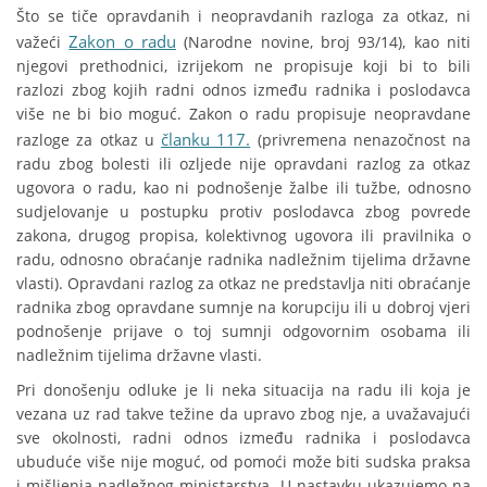
Što se tiče opravdanih i neopravdanih razloga za otkaz, ni
Zakon o radu
važeći
(Narodne novine, broj 93/14), kao niti
njegovi prethodnici, izrijekom ne propisuje koji bi to bili
razlozi zbog kojih radni odnos između radnika i poslodavca
više ne bi bio moguć. Zakon o radu propisuje neopravdane
članku 117.
razloge za otkaz u
(privremena nenazočnost na
radu zbog bolesti ili ozljede nije opravdani razlog za otkaz
ugovora o radu, kao ni podnošenje žalbe ili tužbe, odnosno
sudjelovanje u postupku protiv poslodavca zbog povrede
zakona, drugog propisa, kolektivnog ugovora ili pravilnika o
radu, odnosno obraćanje radnika nadležnim tijelima državne
vlasti). Opravdani razlog za otkaz ne predstavlja niti obraćanje
radnika zbog opravdane sumnje na korupciju ili u dobroj vjeri
podnošenje prijave o toj sumnji odgovornim osobama ili
nadležnim tijelima državne vlasti.
Pri donošenju odluke je li neka situacija na radu ili koja je
vezana uz rad takve težine da upravo zbog nje, a uvažavajući
sve okolnosti, radni odnos između radnika i poslodavca
ubuduće više nije moguć, od pomoći može biti sudska praksa
i mišljenja nadležnog ministarstva. U nastavku ukazujemo na