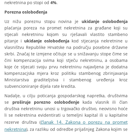
nekretnina po stopi od
4%
.
Porezna oslobođenja
Uz nižu poreznu stopu novina je
ukidanje oslobođenja
plaćanja poreza na promet nekretnina za građane koji su
stjecali nekretninu kojom su rješavali vlastito stambeno
pitanje i
ukidanje oslobođenja
kod stjecanja nekretnine u
vlasništvu Republike Hrvatske na području posebne državne
skrbi. Značaj te izmjene očituje se u snižavanju stope čime se
čini kompenzacija svima koji stječu nekretninu, a osobama
koje će stjecati svoju prvu nekretninu najavljena je dodatna
kompenzacjska mjera kroz politiku stambenog zbrinjavanja
Ministarstva graditeljstva i stambenog uređenja kroz
subvencioniranje dijela rate kredita.
Nadalje, u cilju poticanja gospodarskog napretka, društvima
se
proširuje porezno oslobođenje
kada vlasnik ili član
društva nekretninu unosi u trgovačko društvo, neovisno hoće
li se nekretnina evidentirati u temeljni kapital ili u kapitalne
članak 14. Zakona o porezu na promet
rezerve društva (
nekretnina
), za razliku od odredbe prijašnjeg Zakona kojim se