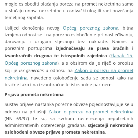
moglo osloboditi plaćanja poreza na promet nekretnina samo
u slučaju unosa nekretnine u osnivački ulog ili radi povećanja
temeljnog kapitala.
Općeg poreznog zakona
Uslijed donošenja novog
, bitna
izmjena odnosi se i na porezno oslobođenje pri nasljeđivanju,
darovanju i drugom stjecanju bez naknade. Naime, u
poreznim postupcima
izjednačavaju se prava bračnih i
članak 15.
izvanbračnih drugova te istospolnih zajednica
(
Općeg poreznog zakona
), a s obzirom da je riječ o propisu
Zakon o porezu na promet
koji je
lex generalis
u odnosu na
nekretnina
, navedeno oslobođenje sada se odnosi kako na
bračne tako i na izvanbračne te istospolne partnere.
Prijava prometa nekretnina
Sustav prijave nastanka porezne obveze pojednostavljuje se u
Zakon o porezu na promet nekretnina
odnosu na prijašnji
(NN 69/97) te su, sa svrhom rasterećenja nepotrebnih
administrativnih opterećenja građana,
stjecatelji nekretnina
oslobođeni obveze prijave
prometa nekretnina
.