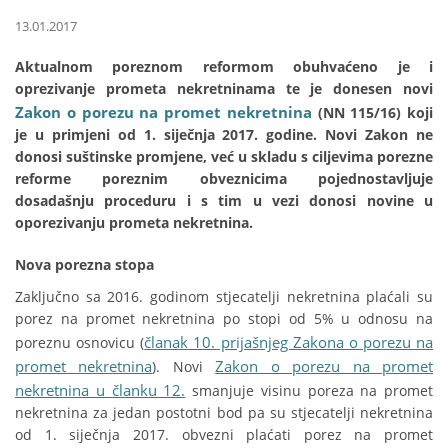
13.01.2017
Aktualnom poreznom reformom obuhvaćeno je i
oprezivanje prometa nekretninama te je donesen novi
Zakon o porezu na promet nekretnina
(NN 115/16) koji
je u primjeni od 1. siječnja 2017. godine. Novi Zakon ne
donosi suštinske promjene, već u skladu s ciljevima porezne
reforme poreznim obveznicima pojednostavljuje
dosadašnju proceduru i s tim u vezi donosi novine u
oporezivanju prometa nekretnina.
Nova porezna stopa
Zaključno sa 2016. godinom stjecatelji nekretnina plaćali su
porez na promet nekretnina po stopi od 5% u odnosu na
članak 10. prijašnjeg Zakona o porezu na
poreznu osnovicu (
promet nekretnina
Zakon o porezu na promet
). Novi
nekretnina u članku 12.
smanjuje visinu poreza na promet
nekretnina za jedan postotni bod pa su stjecatelji nekretnina
od 1. siječnja 2017. obvezni plaćati porez na promet