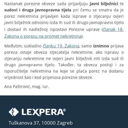
Nastanak porezne obveze sada prijavljuju
javni bilježnici
te
sudovi i druga javnopravna tijela
pri čemu se smatra da je
porez nekretnina prijavljen kada isprave o stjecanju ovjeri
javni bilježnik odnosno izda ih sud ili drugo javnopravno tijelo
članak 18.
i dostavi ih nadležnoj ispostavi Porezne uprave (
Zakona o porezu na promet nekretnina
).
članku 19. Zakona
Međutim, sukladno
, samo
iznimno
prijava
poreza ostaje obveza stjecatelja nekretnine, ako ispravu o
stjecanju nekretnine ne ovjeri javni bilježnik niti izda sud ili
drugo javnopravno tijelo. Također, ta obveza postoji i za
isporučitelje nekretnina na koje se plaća porez na dodanu
vrijednost kao i kod prijenosa porezne obveze.
Ana Paštrović, mag. iur.
Tuškanova 37, 10000 Zagreb