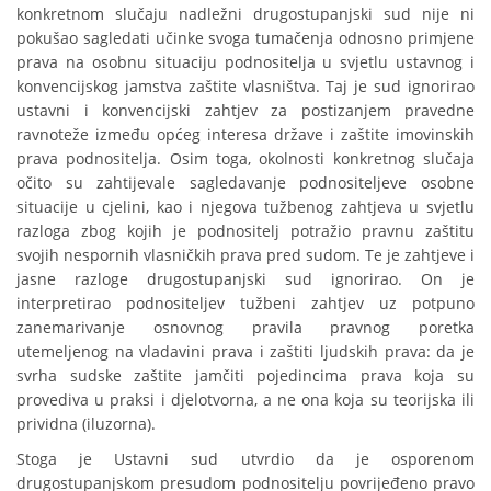
konkretnom slučaju nadležni drugostupanjski sud nije ni
pokušao sagledati učinke svoga tumačenja odnosno primjene
prava na osobnu situaciju podnositelja u svjetlu ustavnog i
konvencijskog jamstva zaštite vlasništva. Taj je sud ignorirao
ustavni i konvencijski zahtjev za postizanjem pravedne
ravnoteže između općeg interesa države i zaštite imovinskih
prava podnositelja. Osim toga, okolnosti konkretnog slučaja
očito su zahtijevale sagledavanje podnositeljeve osobne
situacije u cjelini, kao i njegova tužbenog zahtjeva u svjetlu
razloga zbog kojih je podnositelj potražio pravnu zaštitu
svojih nespornih vlasničkih prava pred sudom. Te je zahtjeve i
jasne razloge drugostupanjski sud ignorirao. On je
interpretirao podnositeljev tužbeni zahtjev uz potpuno
zanemarivanje osnovnog pravila pravnog poretka
utemeljenog na vladavini prava i zaštiti ljudskih prava: da je
svrha sudske zaštite jamčiti pojedincima prava koja su
provediva u praksi i djelotvorna, a ne ona koja su teorijska ili
prividna (iluzorna).
Stoga je Ustavni sud utvrdio da je osporenom
drugostupanjskom presudom podnositelju povrijeđeno pravo