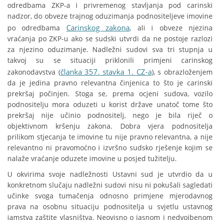
odredbama ZKP-a i privremenog stavljanja pod carinski
nadzor, do obveze trajnog oduzimanja podnositeljeve imovine
Carinskog zakona
po odredbama
, ali i obveze njezina
vraćanja po ZKP-u ako se sudski utvrdi da ne postoje razlozi
za njezino oduzimanje. Nadležni sudovi sva tri stupnja u
takvoj su se situaciji priklonili primjeni carinskog
članka 357. stavka 1. CZ-a
zakonodavstva (
), s obrazloženjem
da je jedina pravno relevantna činjenica to što je carinski
prekršaj počinjen. Stoga se, prema ocjeni sudova, vozilo
podnositelju mora oduzeti u korist države unatoč tome što
prekršaj nije učinio podnositelj, nego je bila riječ o
objektivnom kršenju zakona. Dobra vjera podnositelja
prilikom stjecanja te imovine tu nije pravno relevantna, a nije
relevantno ni pravomoćno i izvršno sudsko rješenje kojim se
nalaže vraćanje oduzete imovine u posjed tužitelju.
U okvirima svoje nadležnosti Ustavni sud je utvrdio da u
konkretnom slučaju nadležni sudovi nisu ni pokušali sagledati
učinke svoga tumačenja odnosno primjene mjerodavnog
prava na osobnu situaciju podnositelja u svjetlu ustavnog
jamstva zaštite vlasništva. Neovisno o jasnom i nedvojbenom