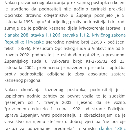
Nakon pravomoćnog okončanja prekršajnog postupka u kojem
je utvrđeno da podnositelj nije počinio carinski prekršaj,
Općinsko državno odvjetništvo u Županji podnijelo je 5.
listopada 1993. optužni prijedlog protiv podnositelja i dr., radi
sumnje da je počinio kaznena djela krivotvorenja isprava iz
članaka 208. stavka 1. i 206. stavaka 1. i 2. Krivičnog zakona
Republike Hrvatske
(Narodne novine broj 32/93 - počišćeni
tekst i 28/96). Presudom Općinskog suda u Vinkovcima od 5.
travnja 2002. podnositelj je oslobođen optužbe, a presudom
Županijskog suda u Vukovaru broj: Kž-2755/02 od 23.
listopada 2002. preinačena je navedena presuda i optužba
protiv podnositelja odbijena je zbog apsolutne zastare
kaznenog progona.
Nakon okončanja kaznenog postupka, podnositelj je s
uspjehom podnio zahtjev za povrat vozila te je sudskim
rješenjem od 1. travnja 2003. riješeno da se vozilo,
"privremeno oduzeto 1. rujna 1992. od strane Policijske
uprave Županja", vrati podnositelju, s obrazloženjem da je
vlasništvo na njemu stečeno u dobroj vjeri pa "ne postoje
članka 138.c
razlozi za oduzimanje predmeta" u smislu