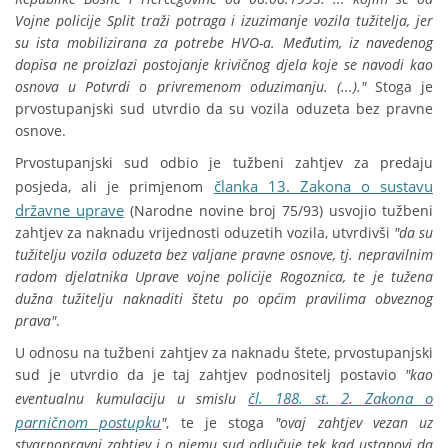
Vojne policije Split traži potraga i izuzimanje vozila tužitelja, jer
su ista mobilizirana za potrebe HVO-a. Međutim, iz navedenog
dopisa ne proizlazi postojanje krivičnog djela koje se navodi kao
osnova u Potvrdi o privremenom oduzimanju. (...)."
Stoga je
prvostupanjski sud utvrdio da su vozila oduzeta bez pravne
osnove.
Prvostupanjski sud odbio je tužbeni zahtjev za predaju
članka 13. Zakona o sustavu
posjeda, ali je primjenom
državne uprave
(Narodne novine broj 75/93) usvojio tužbeni
zahtjev za naknadu vrijednosti oduzetih vozila, utvrdivši
"da su
tužitelju vozila oduzeta bez valjane pravne osnove, tj. nepravilnim
radom djelatnika Uprave vojne policije Rogoznica, te je tužena
dužna tužitelju naknaditi štetu po općim pravilima obveznog
prava"
.
U odnosu na tužbeni zahtjev za naknadu štete, prvostupanjski
sud je utvrdio da je taj zahtjev podnositelj postavio
"kao
čl. 188. st. 2. Zakona o
eventualnu kumulaciju u smislu
parničnom postupku
"
, te je stoga
"ovaj zahtjev vezan uz
stvarnopravni zahtjev i o njemu sud odlučuje tek kad ustanovi da