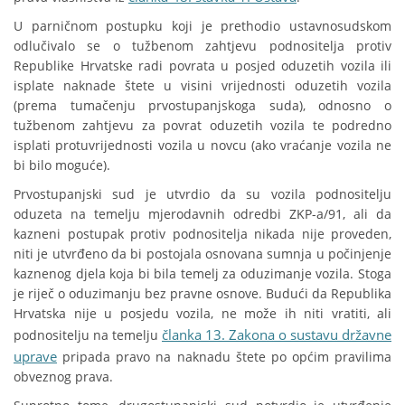
U parničnom postupku koji je prethodio ustavnosudskom
odlučivalo se o tužbenom zahtjevu podnositelja protiv
Republike Hrvatske radi povrata u posjed oduzetih vozila ili
isplate naknade štete u visini vrijednosti oduzetih vozila
(prema tumačenju prvostupanjskoga suda), odnosno o
tužbenom zahtjevu za povrat oduzetih vozila te podredno
isplati protuvrijednosti vozila u novcu (ako vraćanje vozila ne
bi bilo moguće).
Prvostupanjski sud je utvrdio da su vozila podnositelju
oduzeta na temelju mjerodavnih odredbi ZKP-a/91, ali da
kazneni postupak protiv podnositelja nikada nije proveden,
niti je utvrđeno da bi postojala osnovana sumnja u počinjenje
kaznenog djela koja bi bila temelj za oduzimanje vozila. Stoga
je riječ o oduzimanju bez pravne osnove. Budući da Republika
Hrvatska nije u posjedu vozila, ne može ih niti vratiti, ali
članka 13. Zakona o sustavu državne
podnositelju na temelju
uprave
pripada pravo na naknadu štete po općim pravilima
obveznog prava.