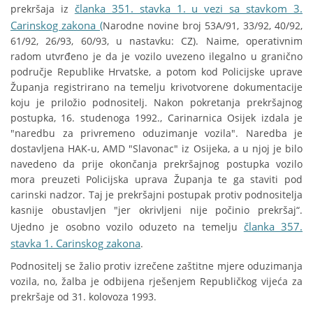
članka 351. stavka 1. u vezi sa stavkom 3.
prekršaja iz
Carinskog zakona (
Narodne novine broj 53A/91, 33/92, 40/92,
61/92, 26/93, 60/93, u nastavku: CZ). Naime, operativnim
radom utvrđeno je da je vozilo uvezeno ilegalno u granično
područje Republike Hrvatske, a potom kod Policijske uprave
Županja registrirano na temelju krivotvorene dokumentacije
koju je priložio podnositelj. Nakon pokretanja prekršajnog
postupka, 16. studenoga 1992., Carinarnica Osijek izdala je
"naredbu za privremeno oduzimanje vozila". Naredba je
dostavljena HAK-u, AMD "Slavonac" iz Osijeka, a u njoj je bilo
navedeno da prije okončanja prekršajnog postupka vozilo
mora preuzeti Policijska uprava Županja te ga staviti pod
carinski nadzor. Taj je prekršajni postupak protiv podnositelja
kasnije obustavljen "jer okrivljeni nije počinio prekršaj“.
članka 357.
Ujedno je osobno vozilo oduzeto na temelju
stavka 1. Carinskog zakona
.
Podnositelj se žalio protiv izrečene zaštitne mjere oduzimanja
vozila, no, žalba je odbijena rješenjem Republičkog vijeća za
prekršaje od 31. kolovoza 1993.