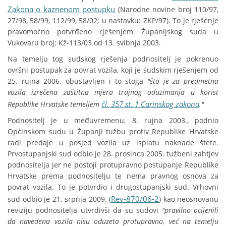
Zakona o kaznenom postupku
(Narodne novine broj 110/97,
27/98, 58/99, 112/99, 58/02; u nastavku: ZKP/97). To je rješenje
pravomoćno potvrđeno rješenjem Županijskog suda u
Vukovaru broj: Kž-113/03 od 13. svibnja 2003.
Na temelju tog sudskog rješenja podnositelj je pokrenuo
ovršni postupak za povrat vozila, koji je sudskim rješenjem od
25. rujna 2006. obustavljen i to stoga
"što je za predmetna
vozila izrečena zaštitna mjera trajnog oduzimanja u korist
čl. 357 st. 1 Carinskog zakona
Republike Hrvatske temeljem
."
Podnositelj je u međuvremenu, 8. rujna 2003., podnio
Općinskom sudu u Županji tužbu protiv Republike Hrvatske
radi predaje u posjed vozila uz isplatu naknade štete.
Prvostupanjski sud odbio je 28. prosinca 2005. tužbeni zahtjev
podnositelja jer ne postoji protupravno postupanje Republike
Hrvatske prema podnositelju te nema pravnog osnova za
povrat vozila. To je potvrdio i drugostupanjski sud. Vrhovni
Rev-870/06-2
sud odbio je 21. srpnja 2009. (
) kao neosnovanu
reviziju podnositelja utvrdivši da su sudovi
"pravilno ocijenili
da navedena vozila nisu oduzeta protupravno, već na temelju