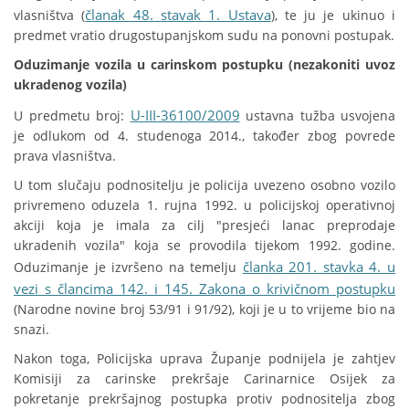
članak 48. stavak 1. Ustava
vlasništva (
), te ju je ukinuo i
predmet vratio drugostupanjskom sudu na ponovni postupak.
Oduzimanje vozila u carinskom postupku (nezakoniti uvoz
ukradenog vozila)
U-III-36100/2009
U predmetu broj:
ustavna tužba usvojena
je odlukom od 4. studenoga 2014., također zbog povrede
prava vlasništva.
U tom slučaju podnositelju je policija uvezeno osobno vozilo
privremeno oduzela 1. rujna 1992. u policijskoj operativnoj
akciji koja je imala za cilj "presjeći lanac preprodaje
ukradenih vozila" koja se provodila tijekom 1992. godine.
članka 201. stavka 4. u
Oduzimanje je izvršeno na temelju
vezi s člancima 142. i 145. Zakona o krivičnom postupku
(Narodne novine broj 53/91 i 91/92), koji je u to vrijeme bio na
snazi.
Nakon toga, Policijska uprava Županje podnijela je zahtjev
Komisiji za carinske prekršaje Carinarnice Osijek za
pokretanje prekršajnog postupka protiv podnositelja zbog