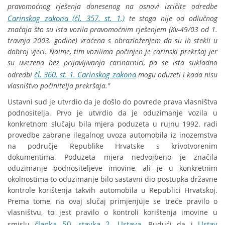
pravomoćnog rješenja donesenog na osnovi izričite odredbe
Carinskog zakona (čl. 357. st. 1.)
te stoga nije od odlučnog
značaja što su ista vozila pravomoćnim rješenjem (Kv-49/03 od 1.
travnja 2003. godine) vraćena s obrazloženjem da su ih stekli u
dobroj vjeri. Naime, tim vozilima počinjen je carinski prekršaj jer
su uvezena bez prijavljivanja carinarnici, pa se ista sukladno
čl. 360. st. 1. Carinskog zakona
odredbi
mogu oduzeti i kada nisu
vlasništvo počinitelja prekršaja."
Ustavni sud je utvrdio da je došlo do povrede prava vlasništva
podnositelja. Prvo je utvrdio da je oduzimanje vozila u
konkretnom slučaju bila mjera poduzeta u rujnu 1992. radi
provedbe zabrane ilegalnog uvoza automobila iz inozemstva
na područje Republike Hrvatske s krivotvorenim
dokumentima. Poduzeta mjera nedvojbeno je značila
oduzimanje podnositeljeve imovine, ali je u konkretnim
okolnostima to oduzimanje bilo sastavni dio postupka državne
kontrole korištenja takvih automobila u Republici Hrvatskoj.
Prema tome, na ovaj slučaj primjenjuje se treće pravilo o
vlasništvu, to jest pravilo o kontroli korištenja imovine u
članka 50. stavka 2. Ustava
Ustav
smislu
. Budući da i