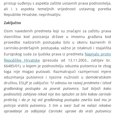
pristup suđenju s aspekta zaštite ustavnih prava podnositelja,
ali i s aspekta temeljnih vrijednosti ustavnog poretka
Republike Hrvatske, neprihvatljiv.
Zaključno
Osim navedenih predmeta koji su značajni za zaštitu prava
vlasništva kod posizanja države u imovinu građana kod
provedbe nadzornih postupaka bilo u okviru kaznenih ili
carinsko-prekršajnih postupaka, važno je istaknuti i stajališta
Napijalo protiv
Europskog suda za ljudska prava iz predmeta
Republike Hrvatske
(presuda od 13.11.2003., zahtjev br.
66485/01), u kojem je podnositelju oduzeta putovnica te zbog
toga nije mogao putovati. Razmatrajući razmjernost mjere
oduzimanja putovnice i njezine nužnosti u demokratskom
društvu, ESLJP je zaključio:
"U odnosu na razvoj predmeta i ishod
građanskog postupka za povrat putovnice, Sud bilježi kako
podnositelj zahtjeva nikad nije bio optužen za bilo kakav carinski
prekršaj i da je taj vid građanskog postupka završio kad mu je
policija vratila putovnicu. S tim u svezi Sud ne nalazi nikakvo
opravdanje za odbijanje Carinske uprave da vrati putovnicu