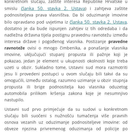
konkretnom slučaju, zaštite interesa Republike Hrvatske u
članka 50. stavka 2. Ustava
smislu
) i zahtjeva zaštite
podnositeljeva prava vlasništva. Da bi oduzimanje imovine
članka 50. stavka 2. Ustava
bilo opravdano pod uvjetima iz
,
dostatno je da bude ispunjen zahtjev iz tih odredaba i da
nadležna državna tijela postignu pravednu ravnotežu između
interesa države i pogođenog vlasnika. Postizanje
pravedne
ravnoteže
ovisi o mnogo čimbenika, a ponašanje vlasnika
imovine, uključujući stupanj propusta ili pažnje koji je
pokazao, jedan je element u ukupnosti okolnosti koje treba
uzeti u obzir. Sukladno tome, Ustavni sud mora razmotriti
jesu li provedeni postupci u ovom slučaju bili takvi da su
omogućili, između ostalog, razumno uzimanje u obzir stupnja
propusta ili brige podnositelja kao vlasnika oduzetog
automobila prilikom kršenja zakona koje je nesumnjivo
nastupilo.
Ustavni sud prvo primjećuje da su sudovi u konkretnom
slučaju bili suočeni s nužnošću tumačenja više pravnih
osnova vezanih uz oduzimanje podnositeljeve imovine: od
obveze njezina privremenog oduzimanja od policije po