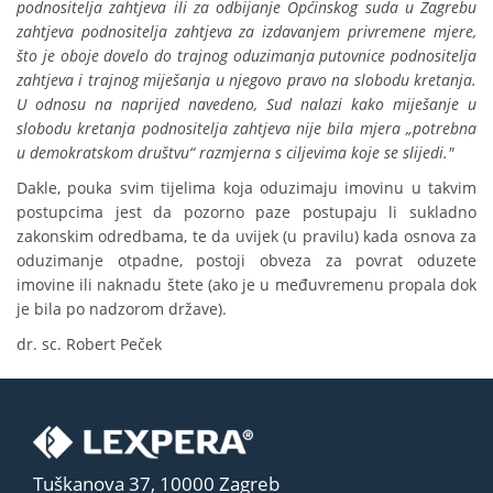
podnositelja zahtjeva ili za odbijanje Općinskog suda u Zagrebu
zahtjeva podnositelja zahtjeva za izdavanjem privremene mjere,
što je oboje dovelo do trajnog oduzimanja putovnice podnositelja
zahtjeva i trajnog miješanja u njegovo pravo na slobodu kretanja.
U odnosu na naprijed navedeno, Sud nalazi kako miješanje u
slobodu kretanja podnositelja zahtjeva nije bila mjera „potrebna
u demokratskom društvu“ razmjerna s ciljevima koje se slijedi."
Dakle, pouka svim tijelima koja oduzimaju imovinu u takvim
postupcima jest da pozorno paze postupaju li sukladno
zakonskim odredbama, te da uvijek (u pravilu) kada osnova za
oduzimanje otpadne, postoji obveza za povrat oduzete
imovine ili naknadu štete (ako je u međuvremenu propala dok
je bila po nadzorom države).
dr. sc. Robert Peček
Tuškanova 37, 10000 Zagreb