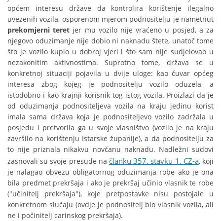
općem interesu države da kontrolira korištenje ilegalno
uvezenih vozila, osporenom mjerom podnositelju je nametnut
prekomjerni teret
jer mu vozilo nije vraćeno u posjed, a za
njegovo oduzimanje nije dobio ni naknadu štete, unatoč tome
što je vozilo kupio u dobroj vjeri i što sam nije sudjelovao u
nezakonitim aktivnostima. Suprotno tome, država se u
konkretnoj situaciji pojavila u dvije uloge: kao čuvar općeg
interesa zbog kojeg je podnositelju vozilo oduzela, a
istodobno i kao krajnji korisnik tog istog vozila. Proizlazi da je
od oduzimanja podnositeljeva vozila na kraju jedinu korist
imala sama država koja je podnositeljevo vozilo zadržala u
posjedu i pretvorila ga u svoje vlasništvo (vozilo je na kraju
završilo na korištenju Istarske županije), a da podnositelju za
to nije priznala nikakvu novčanu naknadu. Nadležni sudovi
članku 357. stavku 1. CZ-a
zasnovali su svoje presude na
, koji
je nalagao obvezu obligatornog oduzimanja robe ako je ona
bila predmet prekršaja i ako je prekršaj učinio vlasnik te robe
("učinitelj prekršaja"), koje pretpostavke nisu postojale u
konkretnom slučaju (ovdje je podnositelj bio vlasnik vozila, ali
ne i počinitelj carinskog prekršaja).