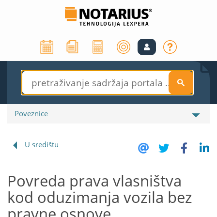
S
Poveznice
U središtu
Povreda prava vlasništva
kod oduzimanja vozila bez
pravne osnove