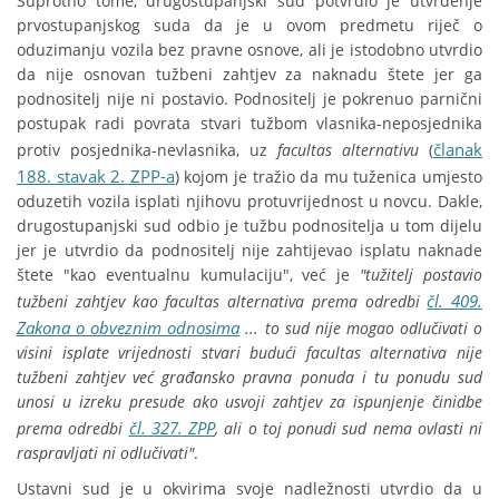
Suprotno tome, drugostupanjski sud potvrdio je utvrđenje
prvostupanjskog suda da je u ovom predmetu riječ o
oduzimanju vozila bez pravne osnove, ali je istodobno utvrdio
da nije osnovan tužbeni zahtjev za naknadu štete jer ga
podnositelj nije ni postavio. Podnositelj je pokrenuo parnični
postupak radi povrata stvari tužbom vlasnika-neposjednika
članak
protiv posjednika-nevlasnika, uz
facultas
alternativu
(
188. stavak 2. ZPP-a
) kojom je tražio da mu tuženica umjesto
oduzetih vozila isplati njihovu protuvrijednost u novcu. Dakle,
drugostupanjski sud odbio je tužbu podnositelja u tom dijelu
jer je utvrdio da podnositelj nije zahtijevao isplatu naknade
štete "kao eventualnu kumulaciju", već je
"tužitelj postavio
čl. 409.
tužbeni zahtjev kao facultas alternativa prema odredbi
Zakona o obveznim odnosima
... to sud nije mogao odlučivati o
visini isplate vrijednosti stvari budući facultas alternativa nije
tužbeni zahtjev već građansko pravna ponuda i tu ponudu sud
unosi u izreku presude ako usvoji zahtjev za ispunjenje činidbe
čl. 327. ZPP
prema odredbi
, ali o toj ponudi sud nema ovlasti ni
raspravljati ni odlučivati"
.
Ustavni sud je u okvirima svoje nadležnosti utvrdio da u