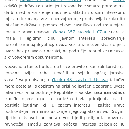
ovlašćuje državu da primijeni zakone koje smatra potrebnima
da bi uredila korištenje imovine u skladu s općim interesom,
mjera oduzimanja vozila nedvojbeno je predstavljala zakonito
miješanje države u podnositeljevo vlasništvo. Poduzeta mjera
članak 357. stavak 1. CZ-a
imala je pravnu osnovu:
. Mjera je
imala i legitimni cilju javnom interesu: sprečavanje
nekontroliranog ilegalnog uvoza vozila iz inozemstva (to jest,
uvoza bez prijave carinarnici) na područje Republike Hrvatske
s krivotvorenim dokumentima.
Neovisno o tome, budući da treće pravilo o kontroli korištenja
imovine uvijek treba tumačiti u svjetlu općeg jamstva
članku 48. stavku 1. Ustava
vlasništva propisanog u
, također
mora postojati, s obzirom na prisilno izvršenje zabrane uvoza
takvih vozila na područje Republike Hrvatske,
razuman odnos
između mjere koju su nadležna tijela primijenila da bi
postigla legitimni cilj u općem interesu i zaštite prava
podnositelja na mirno uživanje njegovog vlasništva. Drugim
riječima, Ustavni sud mora utvrditi je li postignuta pravedna
ravnoteža između zahtjeva općega interesa zajednice (u