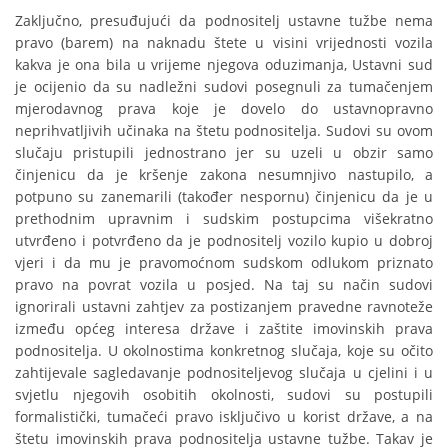
Zaključno, presuđujući da podnositelj ustavne tužbe nema
pravo (barem) na naknadu štete u visini vrijednosti vozila
kakva je ona bila u vrijeme njegova oduzimanja, Ustavni sud
je ocijenio da su nadležni sudovi posegnuli za tumačenjem
mjerodavnog prava koje je dovelo do ustavnopravno
neprihvatljivih učinaka na štetu podnositelja. Sudovi su ovom
slučaju pristupili jednostrano jer su uzeli u obzir samo
činjenicu da je kršenje zakona nesumnjivo nastupilo, a
potpuno su zanemarili (također nespornu) činjenicu da je u
prethodnim upravnim i sudskim postupcima višekratno
utvrđeno i potvrđeno da je podnositelj vozilo kupio u dobroj
vjeri i da mu je pravomoćnom sudskom odlukom priznato
pravo na povrat vozila u posjed. Na taj su način sudovi
ignorirali ustavni zahtjev za postizanjem pravedne ravnoteže
između općeg interesa države i zaštite imovinskih prava
podnositelja. U okolnostima konkretnog slučaja, koje su očito
zahtijevale sagledavanje podnositeljevog slučaja u cjelini i u
svjetlu njegovih osobitih okolnosti, sudovi su postupili
formalistički, tumačeći pravo isključivo u korist države, a na
štetu imovinskih prava podnositelja ustavne tužbe. Takav je