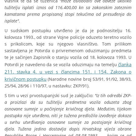
vlasnik te da se tuženica
"može osloboditi ove obveze ukoliko
tužitelju isplati iznos od 116.400,00 kn sa zakonskim zateznim
kamatama prema propisanoj stopi tekućima od presuđenja do
isplate"
.
U sudskom postupku utvrđeno je da je podnositelju 16.
kolovoza 1993., od strane Vojne policije oduzeto teretno vozilo
s prikolicom, koje su njegovo vlasništvo. Tom prilikom
sastavljena je Potvrda o privremenom oduzimanju predmeta
te je sačinjen Zapisnik o stanju vozila od 18. kolovoza 1993. U
članka
Potvrdi je navedeno da se vozila oduzimaju na temelju
211. stavka 4. u vezi s člancima 151. i 154. Zakona o
krivičnom postupku
(Narodne novine broj 53/91, 91/92, 38/93,
25/94, 28/96 i 110/97, u nastavku: ZKP/91).
S tim u vezi prvostupanjski sud je zaključio:
"Iz tih odredbi ZKP-
a proizlazi da su tužitelju predmetna vozila oduzeta zbog
osnovane sumnje u počinjenje krivičnog djela. Međutim, tijekom
postupka nije utvrđeno, niti je tužena predložila izvođenje dokaza
u svrhu utvrđivanja osnovane sumnje za postojanje krivičnog
djela. Tužena jedino dostavlja dopis Hrvatskog vijeća obrane
Republike Bosne i Hercegovine od 08.08.1993. ... kojim se od