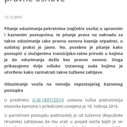
12.12.2016
Pitanje oduzimanja pokretnina (najčešće vozila) u upravnim
i kaznenim postupcima, te pitanje prava na naknadu za
takvo oduzimanje (ako pravna osnova kasnije otpadne), u
sudskoj praksi je jasno. No, posebno je pitanje kako
postupiti u slučajevima tranzicijsko-ratne prirode u kojima
je do oduzimanja došlo bez pravne osnove. Stoga
prikazujemo dvije odluke Ustavnog suda kojima je
utvrđeno kako razmatrati takve tužbene zahtjeve.
Oduzimanje vozila na temelju nepostojećeg kaznenog
postupka
U-III-1897/2014
U predmetu
ustavna tužba podnositelja
(vlasnika kamiona s prikolicom) usvojena je 18. svibnja 2016.
U parničnom postupku podnositelj je od tuženice (Republike
Hrvatske) zahtijevao da mu vrati u posjed vozila kojih je on