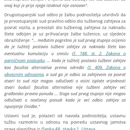
onaj koji je prije njega istaknut nije osnovan"
.
Drugostupanjski sud odbio je žalbu podnositelja utvrdivši da
je prvostupanjski sud pravilno odbio dio tužbenog zahtjeva za
povrat vozila, a preostali dio tužbenog zahtjeva za naknadu
štete odbijen je uz prihvaćanje žalbe tuženice, uz sljedeće
obrazloženje:
"... međutim pogrešno je sud prvog stupnja ocijenio
da je tužitelj postavio tužbeni zahtjev za naknadu štete kao
čl. 188. st. 2. Zakona o
eventualnu kumulaciju u smislu
parničnom postupku
... Kada je tužitelj postavio tužbeni zahtjev
čl. 409. Zakona o
kao facultas alternativa prema odredbi
obveznim odnosima
, a sud ga je odbio sa zahtjevom za povrat
stvari to sud nije mogao odlučivati o visini isplate vrijednosti
stvari budući facultas alternativa nije tužbeni zahtjev već
građansko pravna ponuda ... Stoga sud prvog stupnja nije mogao
odlučivati o novčanoj ponudi kada je već odbio zahtjev za
ispunjenje činidbe."
Ustavni sud je, polazeći od navoda podnositelja, ustavnu
tužbu razmotrio u odnosu na povredu ustavnog jamstva
članka 48. stavka 1. Ustava
prava vlasništva iz
.