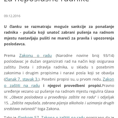
09.12.2016
U članku se razmatraju moguće sankcije za ponašanje
radnika - pušača koji unatoč zabrani pušenja na radnom
mjestu nastavljaju pušiti ne mareći za pravila i upozorenja
poslodavca.
Zakonu o radu
Prema
(Narodne novine broj 93/14)
poslodavac je dužan organizirati rad na način koji osigurava
zaštitu života i zdravlja radnika, u skladu s posebnim
zakonima i drugim propisima i naravi posla koji se obavlja
članak 7. stavak 3.
Zakon
(
). Posebni propisi su, u prvom redu,
o zaštiti na radu
i njegovi provedbeni propisi.
Pravno
uređenje vezano uz pušenje na radnom mjestu regulira Glava
IV. „
Obveze poslodavca u provođenju zaštite na radu
“ i odjeljak
15. „
Zaštita nepušača, zabrana pijenja alkohola i uzimanja drugih
sredstava ovisnosti
“ toga Zakona.
člankom 57. Zakona o zaštiti na radu
Tako je
propisano da je