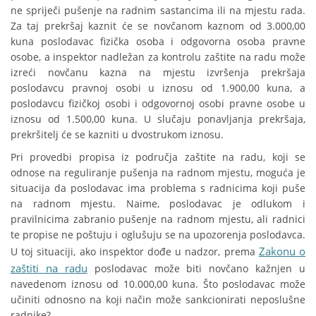
ne spriječi pušenje na radnim sastancima ili na mjestu rada.
Za taj prekršaj kaznit će se novčanom kaznom od 3.000,00
kuna poslodavac fizička osoba i odgovorna osoba pravne
osobe, a inspektor nadležan za kontrolu zaštite na radu može
izreći novčanu kazna na mjestu izvršenja prekršaja
poslodavcu pravnoj osobi u iznosu od 1.900,00 kuna, a
poslodavcu fizičkoj osobi i odgovornoj osobi pravne osobe u
iznosu od 1.500,00 kuna. U slučaju ponavljanja prekršaja,
prekršitelj će se kazniti u dvostrukom iznosu.
Pri provedbi propisa iz područja zaštite na radu, koji se
odnose na reguliranje pušenja na radnom mjestu, moguća je
situacija da poslodavac ima problema s radnicima koji puše
na radnom mjestu. Naime, poslodavac je odlukom i
pravilnicima zabranio pušenje na radnom mjestu, ali radnici
te propise ne poštuju i oglušuju se na upozorenja poslodavca.
Zakonu o
U toj situaciji, ako inspektor dođe u nadzor, prema
zaštiti na radu
poslodavac može biti novčano kažnjen u
navedenom iznosu od 10.000,00 kuna. Što poslodavac može
učiniti odnosno na koji način može sankcionirati neposlušne
radnike?