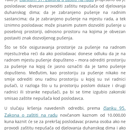
poslodavac obvezan provoditi zaštitu nepušača od djelovanja
duhanskog dima; da je zabranjeno pušenje na radnim
sastancima; da je zabranjeno pušenje na mjestu rada, a tek
iznimno poslodavac može pisanim putem dozvoliti pušenje u
posebnoj prostoriji, odnosno prostoru na kojima je obvezan
postaviti znak dozvoljenog pušenja.
Što se tiče osiguravanja prostorije za pušenje na radnom
mjestu,treba reći da ako poslodavac donese odluku da je na
radnom mjestu pušenje dopušteno – mora odrediti prostoriju
za pušenje na kojoj će jasno označiti da je tamo pušenje
dopušteno. Međutim, kao prostoriju za pušenje nikako ne
smije odrediti onu radnu prostoriju u kojoj su svi radnici
pušači, iz razloga što u tu prostoriju poslom dolaze i drugi
radnici ili stranke nepušači, pa bi se time izgubio zakonski
smisao zaštite nepušača kod poslodavca.
članku 95.
U slučaju kršenja navedenih odredbi, prema
Zakona o zaštiti na radu
novčanom kaznom od 10.000,00
kuna kaznit će se za prekršaj poslodavac pravna osoba ako ne
provodi zaštitu nepušača od djelovanja duhanskog dima i ako