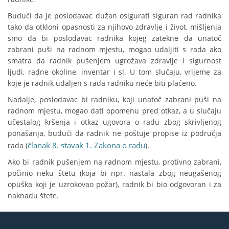
Budući da je poslodavac dužan osigurati siguran rad radnika
tako da otkloni opasnosti za njihovo zdravlje i život, mišljenja
smo da bi poslodavac radnika kojeg zatekne da unatoč
zabrani puši na radnom mjestu, mogao udaljiti s rada ako
smatra da radnik pušenjem ugrožava zdravlje i sigurnost
ljudi, radne okoline, inventar i sl. U tom slučaju, vrijeme za
koje je radnik udaljen s rada radniku neće biti plaćeno.
Nadalje, poslodavac bi radniku, koji unatoč zabrani puši na
radnom mjestu, mogao dati opomenu pred otkaz, a u slučaju
učestalog kršenja i otkaz ugovora o radu zbog skrivljenog
ponašanja, budući da radnik ne poštuje propise iz područja
članak 8. stavak 1. Zakona o radu
rada (
).
Ako bi radnik pušenjem na radnom mjestu, protivno zabrani,
počinio neku štetu (koja bi npr. nastala zbog neugašenog
opuška koji je uzrokovao požar), radnik bi bio odgovoran i za
naknadu štete.