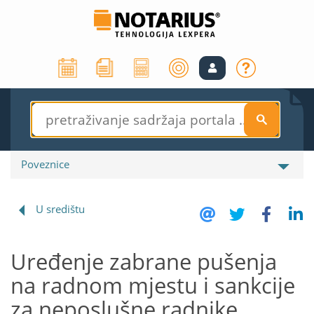
S
Poveznice
U središtu
Uređenje zabrane pušenja
na radnom mjestu i sankcije
za neposlušne radnike