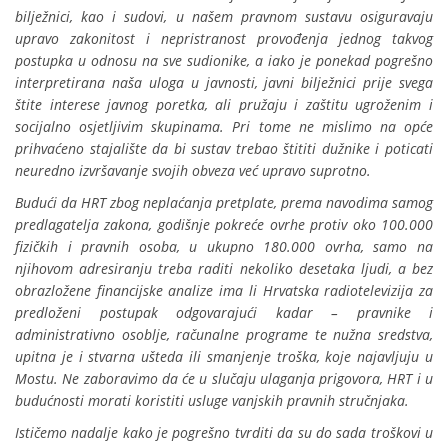
bilježnici, kao i sudovi, u našem pravnom sustavu osiguravaju
upravo zakonitost i nepristranost provođenja jednog takvog
postupka u odnosu na sve sudionike, a iako je ponekad pogrešno
interpretirana naša uloga u javnosti, javni bilježnici prije svega
štite interese javnog poretka, ali pružaju i zaštitu ugroženim i
socijalno osjetljivim skupinama. Pri tome ne mislimo na opće
prihvaćeno stajalište da bi sustav trebao štititi dužnike i poticati
neuredno izvršavanje svojih obveza već upravo suprotno.
Budući da HRT zbog neplaćanja pretplate, prema navodima samog
predlagatelja zakona, godišnje pokreće ovrhe protiv oko 100.000
fizičkih i pravnih osoba, u ukupno 180.000 ovrha, samo na
njihovom adresiranju treba raditi nekoliko desetaka ljudi, a bez
obrazložene financijske analize ima li Hrvatska radiotelevizija za
predloženi postupak odgovarajući kadar – pravnike i
administrativno osoblje, računalne programe te nužna sredstva,
upitna je i stvarna ušteda ili smanjenje troška, koje najavljuju u
Mostu. Ne zaboravimo da će u slučaju ulaganja prigovora, HRT i u
budućnosti morati koristiti usluge vanjskih pravnih stručnjaka.
Ističemo nadalje kako je pogrešno tvrditi da su do sada troškovi u