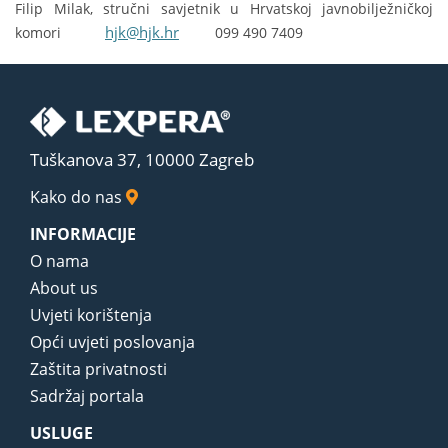
Filip Milak, stručni savjetnik u Hrvatskoj javnobilježničkoj
hjk@hjk.hr
komori
099 490 7409
Tuškanova 37, 10000 Zagreb
Kako do nas
INFORMACIJE
O nama
About us
Uvjeti korištenja
Opći uvjeti poslovanja
Zaštita privatnosti
Sadržaj portala
USLUGE