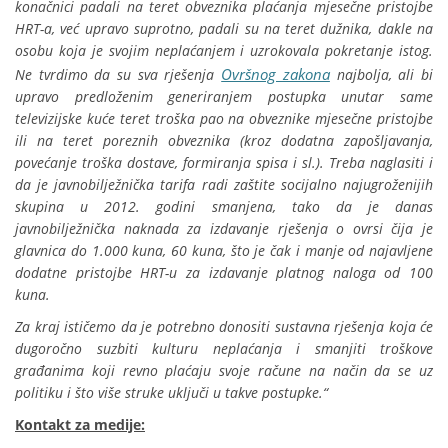
konačnici padali na teret obveznika plaćanja mjesečne pristojbe
HRT-a, već upravo suprotno, padali su na teret dužnika, dakle na
osobu koja je svojim neplaćanjem i uzrokovala pokretanje istog.
Ovršnog zakona
Ne tvrdimo da su sva rješenja
najbolja, ali bi
upravo predloženim generiranjem postupka unutar same
televizijske kuće teret troška pao na obveznike mjesečne pristojbe
ili na teret poreznih obveznika (kroz dodatna zapošljavanja,
povećanje troška dostave, formiranja spisa i sl.). Treba naglasiti i
da je javnobilježnička tarifa radi zaštite socijalno najugroženijih
skupina u 2012. godini smanjena, tako da je danas
javnobilježnička naknada za izdavanje rješenja o ovrsi čija je
glavnica do 1.000 kuna, 60 kuna, što je čak i manje od najavljene
dodatne pristojbe HRT-u za izdavanje platnog naloga od 100
kuna.
Za kraj ističemo da je potrebno donositi sustavna rješenja koja će
dugoročno suzbiti kulturu neplaćanja i smanjiti troškove
građanima koji revno plaćaju svoje račune na način da se uz
politiku i što više struke uključi u takve postupke.“
Kontakt za medije: