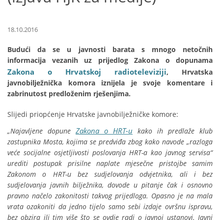
18.10.2016
Budući da se u javnosti barata s mnogo netočnih
informacija vezanih uz prijedlog Zakona o dopunama
Zakona o Hrvatskoj radioteleviziji
, Hrvatska
javnobilježnička komora iznijela je svoje komentare i
zabrinutost predloženim rješenjima.
Slijedi priopćenje Hrvatske javnobilježničke komore:
Zakona o HRT-u
„Najavljene dopune
kako ih predlaže klub
zastupnika Mosta, kojima se predviđa zbog kako navode „razloga
veće socijalne osjetljivosti poslovanja HRT-a kao javnog servisa“
urediti postupak prisilne naplate mjesečne pristojbe samim
Zakonom o HRT-u bez sudjelovanja odvjetnika, ali i bez
sudjelovanja javnih bilježnika, dovode u pitanje čak i osnovno
pravno načelo zakonitosti takvog prijedloga. Opasno je na mala
vrata ozakoniti da jedno tijelo samo sebi izdaje ovršnu ispravu,
bez obzira ili tim više što se ovdje radi o javnoj ustanovi. Javni