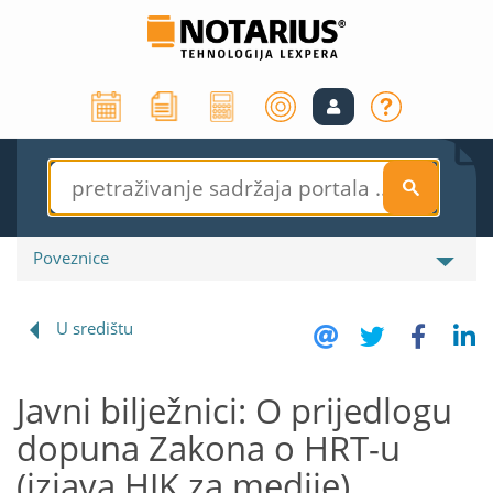
S
Poveznice
U središtu
Javni bilježnici: O prijedlogu
dopuna Zakona o HRT-u
(izjava HJK za medije)