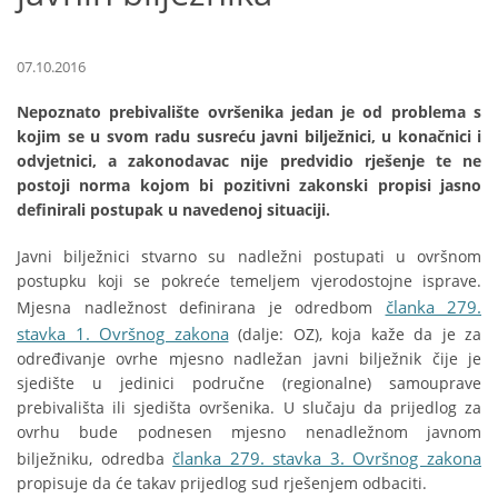
07.10.2016
Nepoznato prebivalište ovršenika jedan je od problema s
kojim se u svom radu susreću javni bilježnici, u konačnici i
odvjetnici, a zakonodavac nije predvidio rješenje te ne
postoji norma kojom bi pozitivni zakonski propisi jasno
definirali postupak u navedenoj situaciji.
Javni bilježnici stvarno su nadležni postupati u ovršnom
postupku koji se pokreće temeljem vjerodostojne isprave.
članka 279.
Mjesna nadležnost definirana je odredbom
stavka 1. Ovršnog zakona
(dalje: OZ), koja kaže da je za
određivanje ovrhe mjesno nadležan javni bilježnik čije je
sjedište u jedinici područne (regionalne) samouprave
prebivališta ili sjedišta ovršenika. U slučaju da prijedlog za
ovrhu bude podnesen mjesno nenadležnom javnom
članka 279. stavka 3. Ovršnog zakona
bilježniku, odredba
propisuje da će takav prijedlog sud rješenjem odbaciti.