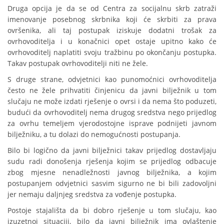
Druga opcija je da se od Centra za socijalnu skrb zatraži
imenovanje posebnog skrbnika koji će skrbiti za prava
ovršenika, ali taj postupak iziskuje dodatni trošak za
ovrhovoditelja i u konačnici opet ostaje upitno kako će
ovrhovoditelj naplatiti svoju tražbinu po okončanju postupka.
Takav postupak ovrhovoditelji niti ne žele.
S druge strane, odvjetnici kao punomoćnici ovrhovoditelja
često ne žele prihvatiti činjenicu da javni bilježnik u tom
slučaju ne može izdati rješenje o ovrsi i da nema što poduzeti,
budući da ovrhovoditelj nema drugog sredstva nego prijedlog
za ovrhu temeljem vjerodostojne isprave podnijeti javnom
bilježniku, a tu dolazi do nemogućnosti postupanja.
Bilo bi logično da javni bilježnici takav prijedlog dostavljaju
sudu radi donošenja rješenja kojim se prijedlog odbacuje
zbog mjesne nenadležnosti javnog bilježnika, a kojim
postupanjem odvjetnici sasvim sigurno ne bi bili zadovoljni
jer nemaju daljnjeg sredstva za vođenje postupka.
Postoje stajališta da bi dobro rješenje u tom slučaju, kao
izuzetnoj situaciji, bilo da javni bilježnik ima ovlaštenje