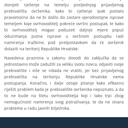
donijeti rješenje na temelju posljednjeg prijavljenog
prebivališta ovršenika, kako bi rješenje ipak postalo
pravomoćno da ne bi došlo do zastare vjerodostojne isprave
temeljem koje ovrhovoditelj pokreće ovršni postupak, te kako
bi ovrhovoditelj mogao poduzeti daljnje mjere poput
oduzimanja putne isprave u ovršnom postupku radi
namirenja tražbine, pod pretpostavkom da će ovršenik
dolaziti na teritorij Republike Hrvatske.
Navedena praznina u zakonu dovodi do zaključka da se
jednostavno može zadužiti za veliku svotu novca, odjaviti svoje
prebivalište i više se nikada ne vratiti, jer bez prijavljenog
prebivališta na teritoriju Republike Hrvatske nema
postupanja. Konačno, i dalje ostaje pitanje kako efikasno
riješiti problem kada je prebivalište ovršenika nepoznato, a da
to ne bude na štetu ovrhovoditelja koji i tako trpi zbog
nemogućnosti namirenja svog potraživanja, te da ne stvara
probleme u radu javnih bilježnika.