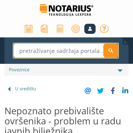
S
Poveznice
U središtu
Nepoznato prebivalište
ovršenika - problem u radu
javnih bilježnika