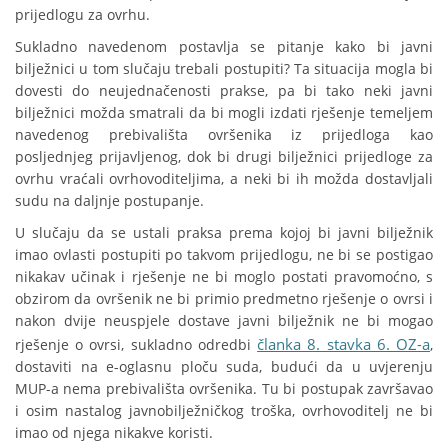
prijedlogu za ovrhu.
Sukladno navedenom postavlja se pitanje kako bi javni
bilježnici u tom slučaju trebali postupiti? Ta situacija mogla bi
dovesti do neujednačenosti prakse, pa bi tako neki javni
bilježnici možda smatrali da bi mogli izdati rješenje temeljem
navedenog prebivališta ovršenika iz prijedloga kao
posljednjeg prijavljenog, dok bi drugi bilježnici prijedloge za
ovrhu vraćali ovrhovoditeljima, a neki bi ih možda dostavljali
sudu na daljnje postupanje.
U slučaju da se ustali praksa prema kojoj bi javni bilježnik
imao ovlasti postupiti po takvom prijedlogu, ne bi se postigao
nikakav učinak i rješenje ne bi moglo postati pravomoćno, s
obzirom da ovršenik ne bi primio predmetno rješenje o ovrsi i
nakon dvije neuspjele dostave javni bilježnik ne bi mogao
članka 8. stavka 6. OZ-a
rješenje o ovrsi, sukladno odredbi
,
dostaviti na e-oglasnu ploču suda, budući da u uvjerenju
MUP-a nema prebivališta ovršenika. Tu bi postupak završavao
i osim nastalog javnobilježničkog troška, ovrhovoditelj ne bi
imao od njega nikakve koristi.