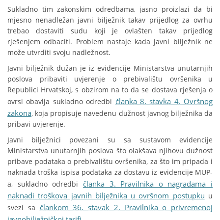
Sukladno tim zakonskim odredbama, jasno proizlazi da bi
mjesno nenadležan javni bilježnik takav prijedlog za ovrhu
trebao dostaviti sudu koji je ovlašten takav prijedlog
rješenjem odbaciti. Problem nastaje kada javni bilježnik ne
može utvrditi svoju nadležnost.
Javni bilježnik dužan je iz evidencije Ministarstva unutarnjih
poslova pribaviti uvjerenje o prebivalištu ovršenika u
Republici Hrvatskoj, s obzirom na to da se dostava rješenja o
članka 8. stavka 4. Ovršnog
ovrsi obavlja sukladno odredbi
zakona
, koja propisuje navedenu dužnost javnog bilježnika da
pribavi uvjerenje.
Javni bilježnici povezani su sa sustavom evidencije
Ministarstva unutarnjih poslova što olakšava njihovu dužnost
pribave podataka o prebivalištu ovršenika, za što im pripada i
naknada troška ispisa podataka za dostavu iz evidencije MUP-
članka 3. Pravilnika o nagradama i
a, sukladno odredbi
naknadi troškova javnih bilježnika u ovršnom postupku
u
člankom 36. stavak 2. Pravilnika o privremenoj
svezi sa
javnobilježničkoj tarifi
.