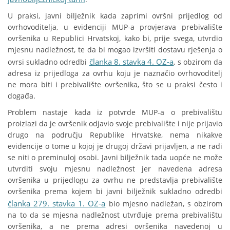
U praksi, javni bilježnik kada zaprimi ovršni prijedlog od
ovrhovoditelja, u evidenciji MUP-a provjerava prebivalište
ovršenika u Republici Hrvatskoj, kako bi, prije svega, utvrdio
mjesnu nadležnost, te da bi mogao izvršiti dostavu rješenja o
članka 8. stavka 4. OZ-a
ovrsi sukladno odredbi
, s obzirom da
adresa iz prijedloga za ovrhu koju je naznačio ovrhovoditelj
ne mora biti i prebivalište ovršenika, što se u praksi često i
događa.
Problem nastaje kada iz potvrde MUP-a o prebivalištu
proizlazi da je ovršenik odjavio svoje prebivalište i nije prijavio
drugo na području Republike Hrvatske, nema nikakve
evidencije o tome u kojoj je drugoj državi prijavljen, a ne radi
se niti o preminuloj osobi. Javni bilježnik tada uopće ne može
utvrditi svoju mjesnu nadležnost jer navedena adresa
ovršenika u prijedlogu za ovrhu ne predstavlja prebivalište
ovršenika prema kojem bi javni bilježnik sukladno odredbi
članka 279. stavka 1. OZ-a
bio mjesno nadležan, s obzirom
na to da se mjesna nadležnost utvrđuje prema prebivalištu
ovršenika, a ne prema adresi ovršenika navedenoj u